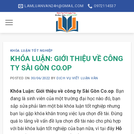
Skip
LAMLUANVAN24H@GMAIL.COM
0972114537
to
content
KHÓA LUẬN TỐT NGHIỆP
KHÓA LUẬN: GIỚI THIỆU VỀ CÔNG
TY SÀI GÒN CO.OP
POSTED ON
30/06/2022
BY
DỊCH VỤ VIẾT LUẬN VĂN
Khóa Luận: Giới thiệu về công ty Sài Gòn Co.op
. Bạn
đang là sinh viên của một trường đại học nào đó, bạn
sắp sửa phải làm một bài khóa luận tốt nghiệp nhưng
bạn lại gặp khóa khăn trong việc lựa chọn đề tài. Đừng
quá lo lắng về vấn đề lựa chọn đề tài nào cho phù hợp
với bài khóa luận tốt nghiệp của bạn nữa, vì tại đây
Hỗ