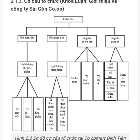
2.1.3. Cơ cấu tổ chức (Khóa Luận: Giới thiệu về
công ty Sài Gòn Co.op)
Hình 2.3 Sơ đồ cơ cấu tổ chức tại Co.opmart Đinh Tiên