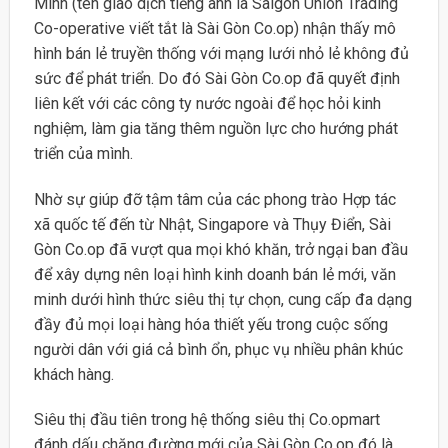
Minh (tên giao dịch tiếng anh là Saigon Union Trading
Co-operative viết tắt là Sài Gòn Co.op) nhận thấy mô
hình bán lẻ truyền thống với mạng lưới nhỏ lẻ không đủ
sức để phát triển. Do đó Sài Gòn Co.op đã quyết định
liên kết với các công ty nước ngoài để học hỏi kinh
nghiệm, làm gia tăng thêm nguồn lực cho hướng phát
triển của mình.
Nhờ sự giúp đỡ tậm tâm của các phong trào Hợp tác
xã quốc tế đến từ Nhật, Singapore và Thụy Điển, Sài
Gòn Co.op đã vượt qua mọi khó khăn, trở ngại ban đầu
để xây dựng nên loại hình kinh doanh bán lẻ mới, văn
minh dưới hình thức siêu thị tự chọn, cung cấp đa dạng
đầy đủ mọi loại hàng hóa thiết yếu trong cuộc sống
người dân với giá cả bình ổn, phục vụ nhiều phân khúc
khách hàng.
Siêu thị đầu tiên trong hệ thống siêu thị Co.opmart
đánh dấu chặng đường mới của Sài Gòn Co.op đó là