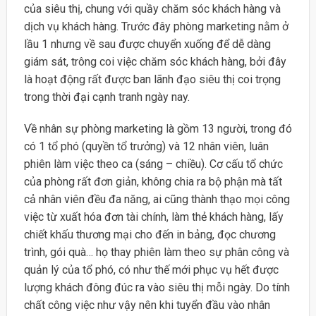
của siêu thị, chung với quầy chăm sóc khách hàng và
dịch vụ khách hàng. Trước đây phòng marketing nằm ở
lầu 1 nhưng về sau được chuyển xuống để dễ dàng
giám sát, trông coi việc chăm sóc khách hàng, bởi đây
là hoạt động rất được ban lãnh đạo siêu thị coi trọng
trong thời đại cạnh tranh ngày nay.
Về nhân sự phòng marketing là gồm 13 người, trong đó
có 1 tổ phó (quyền tổ trưởng) và 12 nhân viên, luân
phiên làm việc theo ca (sáng – chiều). Cơ cấu tổ chức
của phòng rất đơn giản, không chia ra bộ phận mà tất
cả nhân viên đều đa năng, ai cũng thành thạo mọi công
việc từ xuất hóa đơn tài chính, làm thẻ khách hàng, lấy
chiết khấu thương mại cho đến in bảng, đọc chương
trình, gói quà… họ thay phiên làm theo sự phân công và
quản lý của tổ phó, có như thế mới phục vụ hết được
lượng khách đông đúc ra vào siêu thị mỗi ngày. Do tính
chất công việc như vậy nên khi tuyển đầu vào nhân