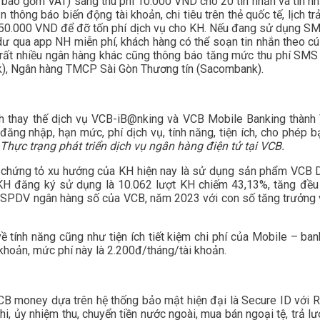
ao gồm VAT) sang thu phí 10.000 VND cho 20 tin nhắn và tin nhắ
hông báo biến động tài khoản, chi tiêu trên thẻ quốc tế, lịch trả
50.000 VND để đỡ tốn phí dịch vụ cho KH. Nếu đang sử dụng SMS
ư qua app NH miễn phí, khách hàng có thể soạn tin nhắn theo c
rất nhiều ngân hàng khác cũng thông báo tăng mức thu phí SMS
), Ngân hàng TMCP Sài Gòn Thương tín (Sacombank).
thay thế dịch vụ VCB-iB@nking và VCB Mobile Banking thành VC
đăng nhập, hạn mức, phí dịch vụ, tính năng, tiện ích, cho phép b
Thực trạng phát triển dịch vụ ngân hàng điện tử tại VCB.
, chứng tỏ xu hướng của KH hiện nay là sử dụng sản phẩm VCB 
H đăng ký sử dụng là 10.062 lượt KH chiếm 43,13%, tăng đều
 SPDV ngân hàng số của VCB, năm 2023 với con số tăng trưởng v
ề tính năng cũng như tiện ích tiết kiệm chi phí của Mobile – 
khoản, mức phí này là 2.200đ/tháng/tài khoản.
money dựa trên hệ thống bảo mật hiện đại là Secure ID với RSA
chi, ủy nhiệm thu, chuyển tiền nước ngoài, mua bán ngoại tệ, trả