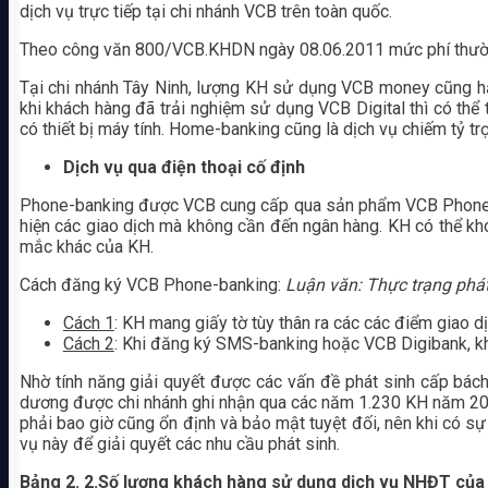
dịch vụ trực tiếp tại chi nhánh VCB trên toàn quốc.
Theo công văn 800/VCB.KHDN ngày 08.06.2011 mức phí thườn
Tại chi nhánh Tây Ninh, lượng KH sử dụng VCB money cũng 
khi khách hàng đã trải nghiệm sử dụng VCB Digital thì có th
có thiết bị máy tính. Home-banking cũng là dịch vụ chiếm tỷ 
Dịch vụ qua điện thoại cố định
Phone-banking được VCB cung cấp qua sản phẩm VCB Phone-ba
hiện các giao dịch mà không cần đến ngân hàng. KH có thể khó
mắc khác của KH.
Cách đăng ký VCB Phone-banking:
Luận văn: Thực trạng phát 
Cách 1
: KH mang giấy tờ tùy thân ra các các điểm giao 
Cách 2
: Khi đăng ký SMS-banking hoặc VCB Digibank, 
Nhờ tính năng giải quyết được các vấn đề phát sinh cấp bá
dương được chi nhánh ghi nhận qua các năm 1.230 KH năm 20
phải bao giờ cũng ổn định và bảo mật tuyệt đối, nên khi có sự 
vụ này để giải quyết các nhu cầu phát sinh.
Bảng 2. 2.Số lượng khách hàng sử dụng dịch vụ NHĐT của