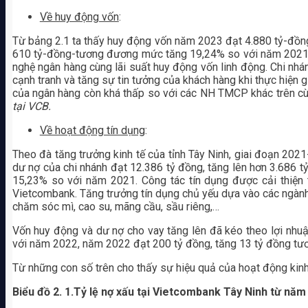
Về huy động vốn
:
Từ bảng 2.1 ta thấy huy động vốn năm 2023 đạt 4.880 tỷ-đồ
610 tỷ-đồng-tương đương mức tăng 19,24% so với năm 2021. K
nghệ ngân hàng cùng lãi suất huy động vốn linh động. Chi nhá
cạnh tranh và tăng sự tin tưởng của khách hàng khi thực hiện gử
của ngân hàng còn khá thấp so với các NH TMCP khác trên c
tại VCB.
Về hoạt động tín dụng
:
Theo đà tăng trưởng kinh tế của tỉnh Tây Ninh, giai đoạn 202
dư nợ của chi nhánh đạt 12.386 tỷ đồng, tăng lên hơn 3.686
15,23% so với năm 2021. Công tác tín dụng được cải thiện 
Vietcombank. Tăng trưởng tín dụng chủ yếu dựa vào các ngành 
chăm sóc mì, cao su, mãng cầu, sầu riêng,…
Vốn huy động và dư nợ cho vay tăng lên đã kéo theo lợi nh
với năm 2022, năm 2022 đạt 200 tỷ đồng, tăng 13 tỷ đồng t
Từ những con số trên cho thấy sự hiệu quả của hoạt động kinh 
Biểu đồ 2. 1.Tỷ lệ nợ xấu tại Vietcombank Tây Ninh từ nă