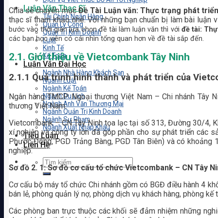
Luận Văn Thạc Sĩ
Chia sẻ chuyên mục
Đề Tài Luận văn: Thực trạng phát triể
Tài Chính Ngân Hàng
thạc sĩ tham khảo nhé. Với những bạn chuẩn bị làm bài luận v
Quản Lý Công
bước vào thời gian lựa chọn đề tài làm luận văn thì với
đề tài: Th
Quản Trị Kinh Doanh
các bạn học viên có cái nhìn tổng quan hơn về đề tài sắp đến.
Luật
Kinh Tế
2.1. Giới thiệu về Vietcombank Tây Ninh
Kế Toán
Luận Văn Đại Học
Ngành Nhà Hàng Khách Sạn
2.1.1 Quá trình hình thành và phát triển của Vie
Ngành Luật
Ngành Kế Toán
Ngân hàng TMCP Ngoại thương Việt Nam – Chi nhánh Tây Ni
Ngành Du Lịch
Ngành Anh Văn Thương Mại
thương Việt Nam.
Ngành Quản Trị Kinh Doanh
Ngành Sư Phạm
Vietcombank – CN Tây Ninh tọa lạc tại số 313, Đường 30/4, Kh
Ngành Xuất Nhập Khẩu
xí nghiệp và công ty lớn đã góp phần cho sự phát triển các 
Tiểu Luận
Phước Đông, PGD Trảng Bàng, PGD Tân Biên) và có khoảng 10
Liên Hệ
nghiệp.
Sơ đồ 2. 1: Sơ đồ cơ cấu tổ chức Vietcombank – CN Tây N
Cơ cấu bộ máy tổ chức Chi nhánh gồm có BGĐ điều hành 4 khối
bán lẻ, phòng quản lý nợ, phòng dịch vụ khách hàng, phòng kế 
Các phòng ban trực thuộc các khối sẽ đảm nhiệm những nghi