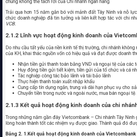
chung không thể tách rời của Chi nhánh ngân hàng.
Trải qua hơn 15 năm gắn bó với mảnh đất Tây Ninh và nỗ lực 
chức doanh nghiệp đã tin tưởng và liên kết hợp tác với chi n
VCB.
2.1.2 Lĩnh vực hoạt động kinh doanh của Vietco
Do nhu cầu tất yếu của nền kinh tế thị trường, chi nhánh k
của KH, khai thác nguồn vốn có hiệu quả và đạt được doanh thu
Nhận tiền gửi thanh toán bằng VND và ngoại tệ của các t
Huy động tiền gửi tiết kiệm, tiền gửi của tổ chức và cá
Tác nghiệp công tác bảo lãnh và tái bảo lãnh
Thực hiện thanh toán xuất nhập khẩu
Cung cấp tín dụng ngắn, trung và dài hạn phục vụ cho sản
Chuyển tiền trong nước và ngoài nước, mua bán ngoại tệ.
2.1.3 Kết quả hoạt động kinh doanh của chi nhán
Trong những năm gần đây Vietcombank – Chi nhánh Tây Ninh g
lòng hoàn thành tốt các nhiệm vụ được giao. Thành quả đó đượ
Bảng 2. 1.Kết quả hoạt động kinh doanh của Vietcombank