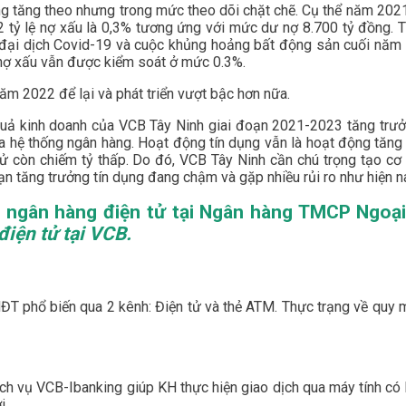
ũng tăng theo nhưng trong mức theo dõi chặt chẽ. Cụ thể năm 2021
22 tỷ lệ nợ xấu là 0,3% tương ứng với mức dư nợ 8.700 tỷ đồng. 
u đại dịch Covid-19 và cuộc khủng hoảng bất động sản cuối năm
 nợ xấu vẫn được kiểm soát ở mức 0.3%.
năm 2022 để lại và phát triển vượt bậc hơn nữa.
t quả kinh doanh của VCB Tây Ninh giai đoạn 2021-2023 tăng trưở
 hệ thống ngân hàng. Hoạt động tín dụng vẫn là hoạt động tăng 
tử còn chiếm tỷ thấp. Do đó, VCB Tây Ninh cần chú trọng tạo cơ
ạn tăng trưởng tín dụng đang chậm và gặp nhiều rủi ro như hiện n
vụ ngân hàng điện tử tại Ngân hàng TMCP Ngo
điện tử tại VCB.
ĐT phổ biến qua 2 kênh: Điện tử và thẻ ATM. Thực trạng về quy m
ịch vụ VCB-Ibanking giúp KH thực hiện giao dịch qua máy tính có
i.