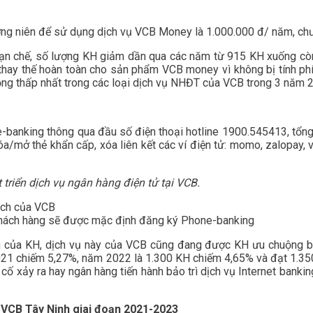
g niên để sử dụng dịch vụ VCB Money là 1.000.000 đ/ năm, chư
hạn chế, số lượng KH giảm dần qua các năm từ 915 KH xuống cò
ể thay thế hoàn toàn cho sản phẩm VCB money vì không bị tính ph
trọng thấp nhất trong các loại dịch vụ NHĐT của VCB trong 3 năm
nking thông qua đầu số điện thoại hotline 1900.545413, tổng đ
a/mở thẻ khẩn cấp, xóa liên kết các ví điện tử: momo, zalopay,
triển dịch vụ ngân hàng điện tử tại VCB.
dịch của VCB
khách hàng sẽ được mặc định đăng ký Phone-banking
ch của KH, dịch vụ này của VCB cũng đang được KH ưu chuộng 
21 chiếm 5,27%, năm 2022 là 1.300 KH chiếm 4,65% và đạt 1.350
cố xảy ra hay ngân hàng tiến hành bảo trì dịch vụ Internet banki
 VCB Tây Ninh giai đoạn 2021-2023