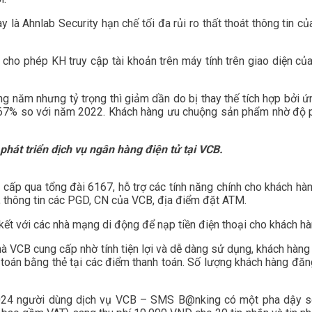
à Ahnlab Security hạn chế tối đa rủi ro thất thoát thông tin củ
o phép KH truy cập tài khoản trên máy tính trên giao diện của
ng năm nhưng tỷ trọng thì giảm dần do bị thay thế tích hợp bởi 
67% so với năm 2022. Khách hàng ưu chuộng sản phẩm nhờ độ ph
phát triển dịch vụ ngân hàng điện tử tại VCB.
cấp qua tổng đài 6167, hỗ trợ các tính năng chính cho khách hàng
hất, thông tin các PGD, CN của VCB, địa điểm đặt ATM.
t với các nhà mạng di động để nạp tiền điện thoại cho khách hà
mà VCB cung cấp nhờ tính tiện lợi và dễ dàng sử dụng, khách hà
 toán bằng thẻ tại các điểm thanh toán. Số lượng khách hàng đăn
/2024 người dùng dịch vụ VCB – SMS B@nking có một pha dậy s