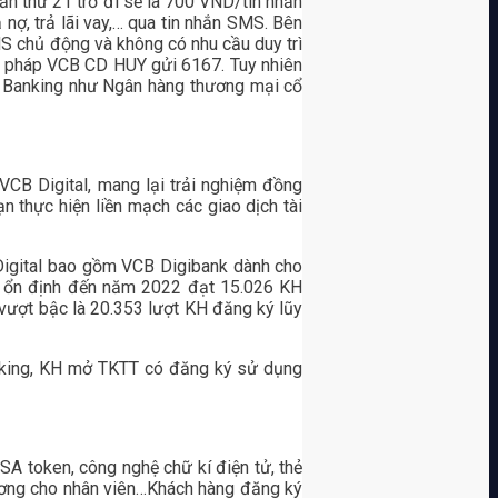
n thứ 21 trở đi sẽ là 700 VND/tin nhắn
 nợ, trả lãi vay,… qua tin nhắn SMS. Bên
 chủ động và không có nhu cầu duy trì
ú pháp VCB CD HUY gửi 6167. Tuy nhiên
 Banking như Ngân hàng thương mại cổ
B Digital, mang lại trải nghiệm đồng
ạn thực hiện liền mạch các giao dịch tài
Digital bao gồm VCB Digibank dành cho
 ổn định đến năm 2022 đạt 15.026 KH
ượt bậc là 20.353 lượt KH đăng ký lũy
banking, KH mở TKTT có đăng ký sử dụng
 token, công nghệ chữ kí điện tử, thẻ
 lương cho nhân viên…Khách hàng đăng ký