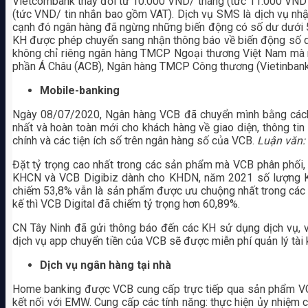
Vietcombank thay đổi từ 10.000 VND/ tháng (tức 11.000 VND b
(tức VND/ tin nhắn bao gồm VAT). Dịch vụ SMS là dịch vụ nhận t
cạnh đó ngân hàng đã ngừng những biến động có số dư dưới 
KH được phép chuyển sang nhận thông báo về biến động số d
không chỉ riêng ngân hàng TMCP Ngoại thương Việt Nam mà 
phần Á Châu (ACB), Ngân hàng TMCP Công thương (Vietinbank
Mobile-banking
Ngày 08/07/2020, Ngân hàng VCB đã chuyển mình bằng cách 
nhất và hoàn toàn mới cho khách hàng về giao diện, thông tin 
chính và các tiện ích số trên ngân hàng số của VCB.
Luận văn: 
Đặt tỷ trọng cao nhất trong các sản phẩm mà VCB phân phối
KHCN và VCB Digibiz dành cho KHDN, năm 2021 số lượng K
chiếm 53,8% vẫn là sản phẩm được ưu chuộng nhất trong các
kế thì VCB Digital đã chiếm tỷ trọng hơn 60,89%.
CN Tây Ninh đã gửi thông báo đến các KH sử dụng dịch vụ, v
dịch vụ app chuyển tiền của VCB sẽ được miễn phí quản lý tài 
Dịch vụ ngân hàng tại nhà
Home banking được VCB cung cấp trực tiếp qua sản phẩm VCB 
kết nối với EMW. Cung cấp các tính năng: thực hiện ủy nhiệm 