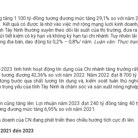
ng tăng 1.100 tỷ-đồng tương đương mức tăng 29,1% so với năm 
ết quả có được là nhờ vào việc mở rộng mạng lưới kinh doanh, 
nh Tây Ninh thường xuyên theo dõi lãi suất của thị trường, đưa
i tiết kiệm có kỳ hạn và không kỳ hạn tại chi nhánh. Tuy nhiên lãi
ùng địa bàn, dao động từ 0,2% – 0,8%/ năm.
Luận văn: Thực trạn
1-2023 tình hình hoạt động tín dụng của Chi nhánh tăng trưởng rấ
 tỷ tương đương 42,36% so với năm 2022. Năm 2022 đạt 8.700 tỷ
từng bước qua chất lượng tín dụng và, kiểm soát tuân thủ nghi
trọng yếu của tỉnh Tây Ninh là chăm sóc và sản xuất nông nghiệp 
uận cũng tăng lên. Lợi nhuận năm 2023 đạt 240 tỷ đồng tăng 4
ương đương mức tăng 6,95% so với năm 2021.
doanh của CN đang phát triển theo chiều hướng tích cực đi lên.
m 2021 đến 2023