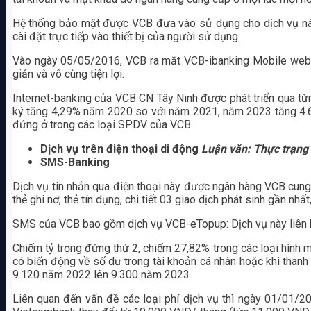
Hệ thống bảo mật được VCB đưa vào sử dụng cho dịch vụ này l
cài đặt trực tiếp vào thiết bị của người sử dụng.
Vào ngày 05/05/2016, VCB ra mắt VCB-ibanking Mobile web ch
giản và vô cùng tiện lợi.
Internet-banking của VCB CN Tây Ninh được phát triển qua từ
ký tăng 4,29% năm 2020 so với năm 2021, năm 2023 tăng 4.
đứng ở trong các loại SPDV của VCB.
Dịch vụ trên điện thoại di động
Luận văn: Thực trạng 
SMS-Banking
Dịch vụ tin nhắn qua điện thoại này được ngân hàng VCB cung 
thẻ ghi nợ, thẻ tín dụng, chi tiết 03 giao dịch phát sinh gần n
SMS của VCB bao gồm dịch vụ VCB-eTopup: Dịch vụ này liên kế
Chiếm tỷ trọng đứng thứ 2, chiếm 27,82% trong các loại hình 
có biến động về số dư trong tài khoản cá nhân hoặc khi thanh
9.120 năm 2022 lên 9.300 năm 2023.
Liên quan đến vấn đề các loại phí dịch vụ thì ngày 01/01