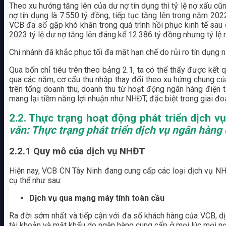
Theo xu hướng tăng lên của dư nợ tín dụng thì tỷ lệ nợ xấu c
nợ tín dụng là 7.550 tỷ đồng, tiếp tục tăng lên trong năm 20
VCB đa số gặp khó khăn trong quá trình hồi phục kinh tế sa
2023 tỷ lệ dư nợ tăng lên đáng kể 12.386 tỷ đồng nhưng tỷ lệ
Chi nhánh đã khắc phục tối đa mặt hạn chế do rủi ro tín dụng 
Qua bốn chỉ tiêu trên theo bảng 2.1, ta có thể thấy được kế
qua các năm, cơ cấu thu nhập thay đổi theo xu hứng chung của
trên tổng doanh thu, doanh thu từ hoạt động ngân hàng điện 
mang lại tiềm năng lợi nhuận như NHĐT, đặc biệt trong giai đo
2.2. Thực trạng hoạt động phát triển dịch 
văn: Thực trạng phát triển dịch vụ ngân hàng 
2.2.1 Quy mô của dịch vụ NHĐT
Hiện nay, VCB CN Tây Ninh đang cung cấp các loại dịch vụ NH
cụ thể như sau:
Dịch vụ qua mạng máy tính toàn cầu
Ra đời sớm nhất và tiếp cận với đa số khách hàng của VCB, d
tài khoản và mật khẩu do ngân hàng cung cấp ở mọi lúc mọi nơ