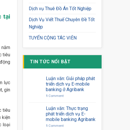
Dịch vụ Thuê Đồ Án Tốt Nghiệp
 tại
Dịch Vụ Viết Thuế Chuyên Đề Tốt
Nghiệp
TUYỂN CỘNG TÁC VIÊN
n năm
 tiêu
TIN TỨC NỔI BẬT
 động
Luận văn: Giải pháp phát
n lực
triển dịch vụ E-mobile
banking ở Agribank
, gìn
1
Comment
Luận văn: Thực trạng
 tiêu
phát triển dịch vụ E-
u kiện
mobile banking Agribank
c loại
1
Comment