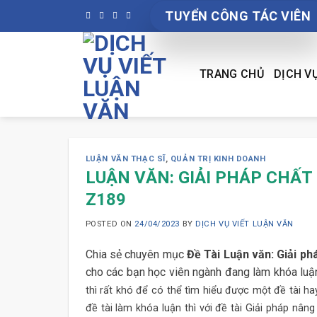
Skip
TUYỂN CÔNG TÁC VIÊN
to
content
TRANG CHỦ
DỊCH V
LUẬN VĂN THẠC SĨ
,
QUẢN TRỊ KINH DOANH
LUẬN VĂN: GIẢI PHÁP CHẤ
Z189
POSTED ON
24/04/2023
BY
DỊCH VỤ VIẾT LUẬN VĂN
Chia sẻ chuyên mục
Đề Tài Luận văn: Giải p
cho các bạn học viên ngành đang làm khóa luận
thì rất khó để có thể tìm hiểu được một đề tài ha
đề tài làm khóa luận thì với đề tài Giải pháp nâ