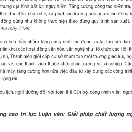
 những địa hình bất lợi, nguy hiểm. Tăng cường công tác kiểm tra,
thời đôn đốc, nhắc nhở, xử phạt các trường hợp người lao động 
động cũng như không thực hiện theo đúng quy trình sản xuất.
 nhà máy Z189.
hích tinh thần nhằm tăng năng suất lao động và tái tạo sức lao
iển khai các hoạt động văn hóa, văn nghệ như: tổ chức các Hội th
 nữ, Thanh niên giỏi cấp cơ sở nhằm tạo môi trường giao lưu, học
ban với các thành viên thuộc khối phân xưởng và xí nghiệp. Cầ
Nhà máy, tăng cường hơn nữa việc đầu tư xây dựng các công trìn
 rộng rãi.
du lịch, nghỉ dưỡng đối với toàn thể Cán bộ, công nhân viên, ngư
ng cao trí lực Luận văn: Giải pháp chất lượng n