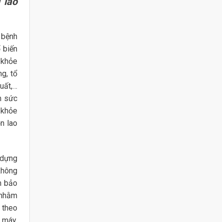
 lao
 bệnh
 biến
 khỏe
g, tổ
uất,…
m sức
 khỏe
n lao
 dựng
không
m bảo
 nhằm
 theo
 máy,