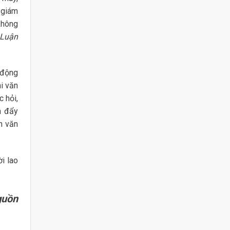
 giám
không
Luận
 động
i văn
 hỏi,
n đẩy
h văn
ời lao
guồn