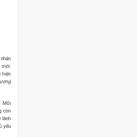
 nhân
 mới.
 hiện
lượng
 Mỗi
g còn
 lành
ủ yếu