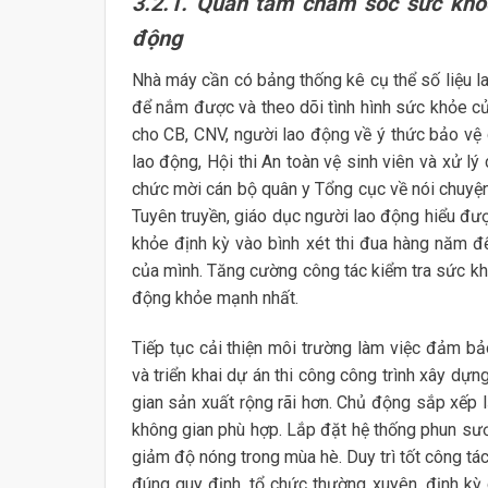
3.2.1. Quan tâm chăm sóc sức khỏe
động
Nhà máy cần có bảng thống kê cụ thể số liệu l
để nắm được và theo dõi tình hình sức khỏe củ
cho CB, CNV, người lao động về ý thức bảo vệ 
lao động, Hội thi An toàn vệ sinh viên và xử l
chức mời cán bộ quân y Tổng cục về nói chuyệ
Tuyên truyền, giáo dục người lao động hiểu đư
khỏe định kỳ vào bình xét thi đua hàng năm để
của mình. Tăng cường công tác kiểm tra sức k
động khỏe mạnh nhất.
Tiếp tục cải thiện môi trường làm việc đảm bả
và triển khai dự án thi công công trình xây dự
gian sản xuất rộng rãi hơn. Chủ động sắp xếp l
không gian phù hợp. Lắp đặt hệ thống phun sư
giảm độ nóng trong mùa hè. Duy trì tốt công t
đúng quy định, tổ chức thường xuyên, định kỳ