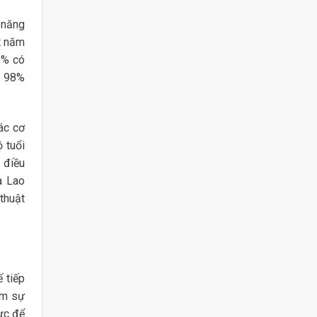
 năng
t năm
5% có
n 98%
ác cơ
 tuổi
 điều
à Lao
thuật
 tiếp
ảm sự
ực để