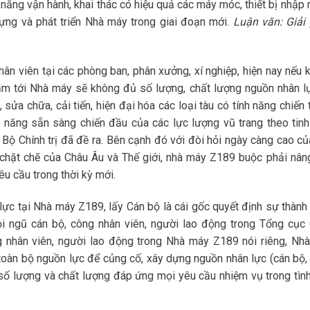
ăng vận hành, khai thác có hiệu quả các máy móc, thiết bị nhập 
ựng và phát triển Nhà máy trong giai đoạn mới.
Luận văn: Giải
hân viên tại các phòng ban, phân xưởng, xí nghiệp, hiện nay nếu 
ăm tới Nhà máy sẽ không đủ số lượng, chất lượng nguồn nhân l
, sửa chữa, cải tiến, hiện đại hóa các loại tàu có tính năng chiến 
năng sẵn sàng chiến đầu của các lực lượng vũ trang theo tinh
 Chính trị đã đề ra. Bên cạnh đó với đòi hỏi ngày càng cao củ
chặt chẽ của Châu Âu và Thế giới, nhà máy Z189 buộc phải nân
u cầu trong thời kỳ mới.
ực tại Nhà máy Z189, lấy Cán bộ là cái gốc quyết định sự thành
đội ngũ cán bộ, công nhân viên, người lao động trong Tổng cục
 nhân viên, người lao động trong Nhà máy Z189 nói riêng, Nh
 toàn bộ nguồn lực để củng cố, xây dựng nguồn nhân lực (cán bộ,
số lượng và chất lượng đáp ứng mọi yêu cầu nhiệm vụ trong tình