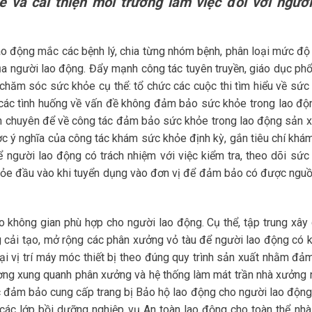
 và cải thiện môi trường làm việc đối với người
ao động mắc các bệnh lý, chia từng nhóm bệnh, phân loại mức độ
a người lao động. Đẩy mạnh công tác tuyên truyền, giáo dục phổ
chăm sóc sức khỏe cụ thể: tổ chức các cuộc thi tìm hiểu về sức
ý các tình huống về vấn đề không đảm bảo sức khỏe trong lao độn
n chuyên để về công tác đảm bảo sức khỏe trong lao động sản x
ợc ý nghĩa của công tác khám sức khỏe định kỳ, gắn tiêu chí khá
 người lao động có trách nhiệm với việc kiểm tra, theo dõi sức
hỏe đầu vào khi tuyển dụng vào đơn vị để đảm bảo có được nguồ
o không gian phù hợp cho người lao động. Cụ thể, tập trung xây
ng cải tạo, mở rộng các phân xưởng vỏ tàu để người lao động có 
ại vị trí máy móc thiết bị theo đúng quy trình sản xuất nhằm đả
ơng xung quanh phân xưởng và hệ thống làm mát trần nhà xưởng
ác đảm bảo cung cấp trang bị Bảo hộ lao động cho người lao động
 các lớp bồi dưỡng nghiệp vụ An toàn lao động cho toàn thể nhà