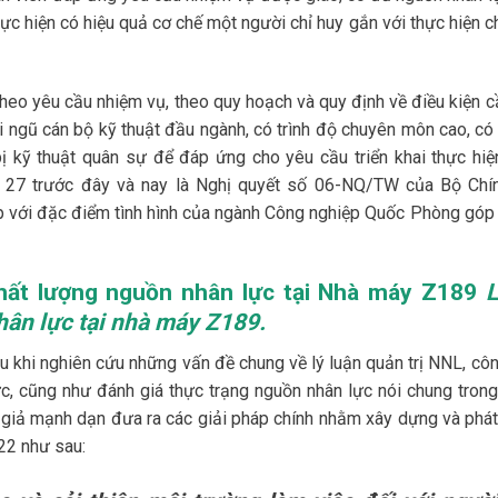
ực hiện có hiệu quả cơ chế một người chỉ huy gắn với thực hiện c
eo yêu cầu nhiệm vụ, theo quy hoạch và quy định về điều kiện c
i ngũ cán bộ kỹ thuật đầu ngành, có trình độ chuyên môn cao, có
 bị kỹ thuật quân sự để đáp ứng cho yêu cầu triển khai thực hiệ
t 27 trước đây và nay là Nghị quyết số 06-NQ/TW của Bộ Chính
ợp với đặc điểm tình hình của ngành Công nghiệp Quốc Phòng góp
chất lượng nguồn nhân lực tại Nhà máy Z189
hân lực tại nhà máy Z189.
au khi nghiên cứu những vấn đề chung về lý luận quản trị NNL, cô
ực, cũng như đánh giá thực trạng nguồn nhân lực nói chung trong
 giả mạnh dạn đưa ra các giải pháp chính nhằm xây dựng và phát 
22 như sau: