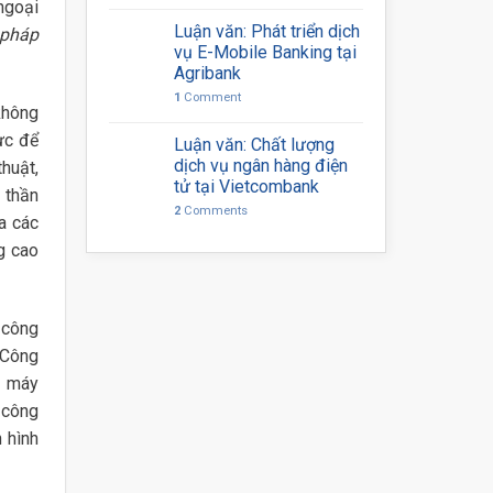
ngoại
Luận văn: Phát triển dịch
 pháp
vụ E-Mobile Banking tại
Agribank
1
Comment
không
ực để
Luận văn: Chất lượng
dịch vụ ngân hàng điện
thuật,
tử tại Vietcombank
 thần
2
Comments
a các
g cao
 công
 Công
à máy
 công
 hình