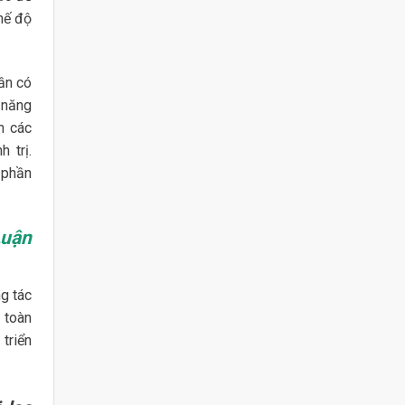
hế độ
ần có
 năng
n các
 trị.
 phần
Luận
ng tác
 toàn
triển