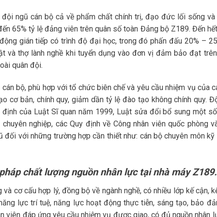
đội ngũ cán bộ cả về phẩm chất chính trị, đạo đức lối sống và
 đến 65% tỷ lệ đảng viên trên quân số toàn Đảng bộ Z189. Đến hế
 động gián tiếp có trình độ đại học, trong đó phấn đấu 20% – 2
uật và thợ lành nghề khi tuyển dụng vào đơn vị đảm bảo đạt trê
oài quân đội.
 cán bộ, phù hợp với tổ chức biên chế và yêu cầu nhiệm vụ của c
o cơ bản, chính quy, giảm dần tỷ lệ đào tạo không chính quy. Độ
 định của Luật Sĩ quan năm 1999, Luật sửa đổi bổ sung một số
 chuyên nghiệp, các Quy định về Công nhân viên quốc phòng v
ũ đối với những trường hợp cần thiết như: cán bộ chuyên môn kỹ 
pháp chất lượng nguồn nhân lực tại nhà máy Z189.
và cơ cấu hợp lý, đồng bộ về ngành nghề, có nhiều lớp kế cận, kế
năng lực trí tuệ, năng lực hoạt động thực tiễn, sáng tạo, bảo đ
ân viên đáp ứng yêu cầu nhiệm vụ được giao, có đủ nguồn nhân l