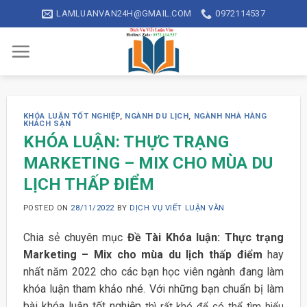
Skip
LAMLUANVAN24H@GMAIL.COM
0972114537
to
content
KHÓA LUẬN TỐT NGHIỆP
,
NGÀNH DU LỊCH
,
NGÀNH NHÀ HÀNG
KHÁCH SẠN
KHÓA LUẬN: THỰC TRẠNG
MARKETING – MIX CHO MÙA DU
LỊCH THẤP ĐIỂM
POSTED ON
28/11/2022
BY
DỊCH VỤ VIẾT LUẬN VĂN
Chia sẻ chuyên mục
Đề Tài Khóa luận: Thực trạng
Marketing – Mix cho mùa du lịch thấp điểm
hay
nhất năm 2022 cho các bạn học viên ngành đang làm
khóa luận tham khảo nhé. Với những bạn chuẩn bị làm
bài khóa luận tốt nghiệp
thì rất khó để có thể tìm hiểu