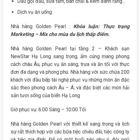
Dầu gội đầu, sữa tắm, bàn chải & kem đánh răng…
Dịch vụ ăn uống:
Nhà hàng Golden Pearl :
Khóa luận: Thực trạng
Marketing – Mix cho mùa du lịch thấp điểm.
Nhà hàng Golden Pearl tại tầng 2 – Khách sạn
NewStar Hạ Long sang trọng, ấm cúng mang phong
cách châu Âu, phục vụ ăn sáng, trưa và ăn tối với thực
đơn đa dạng và phong phú. Nhà hàng với sức chứa 200
khách với đầu bếp tài nghệ phục vụ những món ăn đặc
sắc theo phong cách Âu – Á; và đặc biệt các món hải
sản tươi sống của biển Hạ Long
Giờ phục vụ: 6:00 Sáng – 10:00 Tối
Nhà hàng Golden Pearl với thiết kế sang trọng và lịch
sự rất thích hợp với các bữa tiệc chiêu đãi, tiệc công ty
và tiệc gia đình. Để có một buổi tiệc như ý, đội ngũ