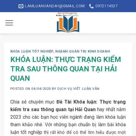
Skip
LAMLUANVAN24H@GMAIL.COM
0972114537
to
content
KHÓA LUẬN TỐT NGHIỆP
,
NGÀNH QUẢN TRỊ KINH DOANH
KHÓA LUẬN: THỰC TRẠNG KIỂM
TRA SAU THÔNG QUAN TẠI HẢI
QUAN
POSTED ON
04/04/2023
BY
DỊCH VỤ VIẾT LUẬN VĂN
Chia sẻ chuyên mục
Đề Tài Khóa luận: Thực trạng
kiểm tra sau thông quan tại Hải Quan
hay nhất năm
2023 cho các bạn học viên ngành đang làm khóa luận
tham khảo nhé. Với những bạn chuẩn bị làm bài khóa
luận tốt nghiệp
thì rất khó để có thể tìm hiểu được một