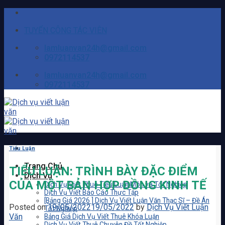
Skip
to
TUYỂN CÔNG TÁC VIÊN
content
lamluanvan24h@gmail.com
0972114537
lamluanvan24h@gmail.com
0972114537
Tiểu Luận
Trang Chủ
TIỂU LUẬN: TRÌNH BÀY ĐẶC ĐIỂM
Dịch Vụ
CỦA MỘT BẢN HỢP ĐỒNG KINH TẾ
Dịch Vụ Viết Thuê Tiểu Luận Môn và Tốt Nghiệp
Dịch Vụ Viết Báo Cáo Thực Tập
[Bảng Giá 2026 ] Dịch Vụ Viết Luận Văn Thạc Sĩ – Đề Án
Posted on
19/05/2022
19/05/2022
by
Dịch Vụ Viết Luận
Tốt Nghiệp
Văn
Bảng Giá Dịch Vụ Viết Thuê Khóa Luận
Dịch Vụ Viết Thuê Chuyên Đề Tốt Nghiệp