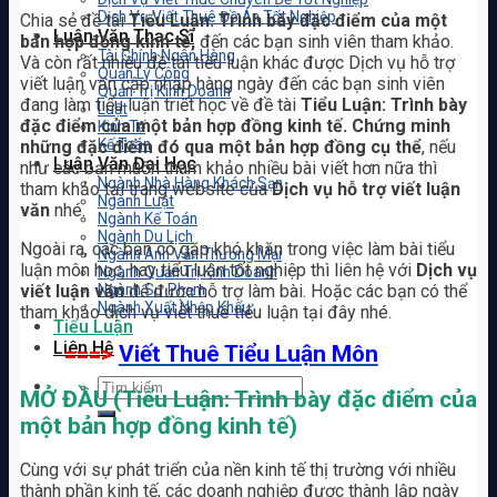
Dịch Vụ Viết Thuê Đồ Án Tốt Nghiệp
Chia sẻ đề tài
Tiểu Luận: Trình bày đặc điểm của một
Luận Văn Thạc Sĩ
bản hợp đồng kinh tế,
đến các bạn sinh viên tham khảo.
Tài Chính Ngân Hàng
Và còn rất nhiều đề tài tiểu luận khác được Dịch vụ hỗ trợ
Quản Lý Công
viết luận văn cập nhập hàng ngày đến các bạn sinh viên
Quản Trị Kinh Doanh
đang làm tiểu luận triết học về đề tài
Tiểu Luận: Trình bày
Luật
đặc điểm của một bản hợp đồng kinh tế. Chứng minh
Kinh Tế
Kế Toán
những đặc điểm đó qua một bản hợp đồng cụ thể
, nếu
Luận Văn Đại Học
như các bạn muốn tham khảo nhiều bài viết hơn nữa thì
Ngành Nhà Hàng Khách Sạn
tham khảo tại trang website của
Dịch vụ hỗ trợ viết luận
Ngành Luật
văn
nhé.
Ngành Kế Toán
Ngành Du Lịch
Ngoài ra, các bạn có gặp khó khăn trong việc làm bài tiểu
Ngành Anh Văn Thương Mại
luận môn học, hay tiểu luận tốt nghiệp thì liên hệ với
Dịch vụ
Ngành Quản Trị Kinh Doanh
viết luận văn
để được hỗ trợ làm bài. Hoặc các bạn có thể
Ngành Sư Phạm
Ngành Xuất Nhập Khẩu
tham khảo dịch vụ viết thuê tiểu luận tại đây nhé.
Tiểu Luận
Liên Hệ
===>
Viết Thuê Tiểu Luận Môn
MỞ ĐẦU (Tiểu Luận: Trình bày đặc điểm của
một bản hợp đồng kinh tế)
Cùng với sự phát triển của nền kinh tế thị trường với nhiều
thành phần kinh tế, các doanh nghiệp được thành lập ngày