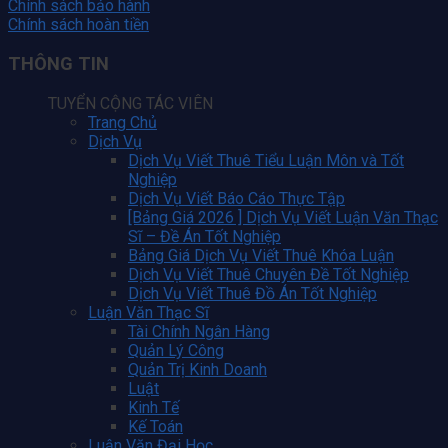
Chính sách bảo hành
Chính sách hoàn tiền
THÔNG TIN
TUYỂN CỘNG TÁC VIÊN
Trang Chủ
Dịch Vụ
Dịch Vụ Viết Thuê Tiểu Luận Môn và Tốt
Nghiệp
Dịch Vụ Viết Báo Cáo Thực Tập
[Bảng Giá 2026 ] Dịch Vụ Viết Luận Văn Thạc
Sĩ – Đề Án Tốt Nghiệp
Bảng Giá Dịch Vụ Viết Thuê Khóa Luận
Dịch Vụ Viết Thuê Chuyên Đề Tốt Nghiệp
Dịch Vụ Viết Thuê Đồ Án Tốt Nghiệp
Luận Văn Thạc Sĩ
Tài Chính Ngân Hàng
Quản Lý Công
Quản Trị Kinh Doanh
Luật
Kinh Tế
Kế Toán
Luận Văn Đại Học