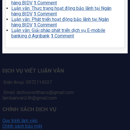
hàng BIDV
1
Comment
Luận văn: Thực trạng hoạt động bảo lãnh tại Ngân
hàng BIDV
1
Comment
Luận văn: Phát triển hoạt động bảo lãnh tại Ngân
hàng BIDV
1
Comment
Luận văn: Giải pháp phát triển dịch vụ E-mobile
banking ở Agribank
1
Comment
DỊCH VỤ VIẾT LUẬN VĂN
Điện thoại: 0972114537
Email: dichvuvietthacsi@gmail.com
lamluanvan24h@gmail.com
CHÍNH SÁCH DỊCH VỤ
Quy trình làm việc
Chính sách bảo mật