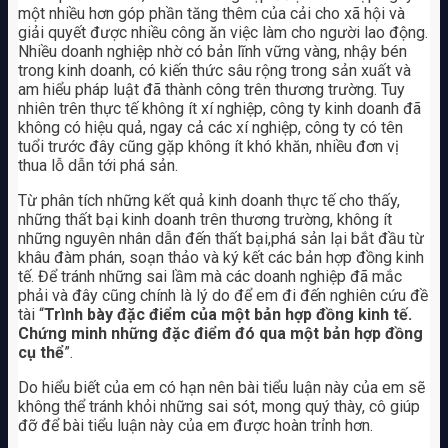
một nhiều hơn góp phần tăng thêm của cải cho xã hội và
giải quyết được nhiều công ăn việc làm cho người lao động.
Nhiều doanh nghiệp nhờ có bản lĩnh vững vàng, nhậy bén
trong kinh doanh, có kiến thức sâu rộng trong sản xuất và
am hiểu pháp luật đã thành công trên thương trường. Tuy
nhiên trên thực tế không ít xí nghiệp, công ty kinh doanh đã
không có hiệu quả, ngay cả các xí nghiệp, công ty có tên
tuổi trước đây cũng gặp không ít khó khăn, nhiều đơn vị
thua lỗ dẫn tới phá sản.
Từ phân tích những kết quả kinh doanh thực tế cho thấy,
những thất bại kinh doanh trên thương trường, không ít
những nguyên nhân dẫn đến thất bại,phá sản lại bắt đầu từ
khâu đàm phán, soạn thảo và ký kết các bản hợp đồng kinh
tế. Để tránh những sai lầm mà các doanh nghiệp đã mắc
phải và đây cũng chính là lý do để em đi đến nghiên cứu đề
tài “
Trình bày đặc điểm của một bản hợp đồng kinh tế.
Chứng minh những đặc điểm đó qua một bản hợp đồng
cụ thể
”.
Do hiểu biết của em có hạn nên bài tiểu luận này của em sẽ
không thể tránh khỏi những sai sót, mong quý thày, cô giúp
đỡ để bài tiểu luận này của em được hoàn trỉnh hơn.