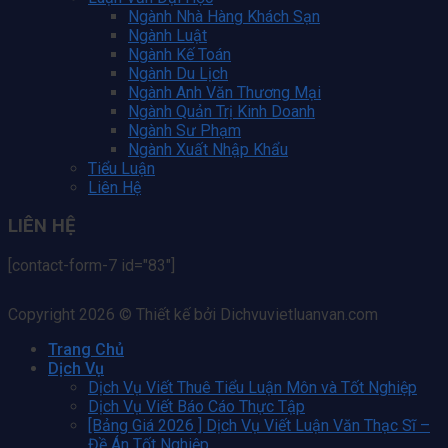
Ngành Nhà Hàng Khách Sạn
Ngành Luật
Ngành Kế Toán
Ngành Du Lịch
Ngành Anh Văn Thương Mại
Ngành Quản Trị Kinh Doanh
Ngành Sư Phạm
Ngành Xuất Nhập Khẩu
Tiểu Luận
Liên Hệ
LIÊN HỆ
[contact-form-7 id="83"]
Copyright 2026 © Thiết kế bởi Dichvuvietluanvan.com
Trang Chủ
Dịch Vụ
Dịch Vụ Viết Thuê Tiểu Luận Môn và Tốt Nghiệp
Dịch Vụ Viết Báo Cáo Thực Tập
[Bảng Giá 2026 ] Dịch Vụ Viết Luận Văn Thạc Sĩ –
Đề Án Tốt Nghiệp