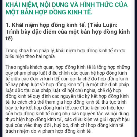
KHÁI NIỆM, NỘI DUNG VÀ HÌNH THỨC CỦA
MỘT BẢN HỢP ĐỒNG KINH TẾ.
1
. KháI niệm hợp đồng kinh tế. (Tiểu Luận:
Trình bày đặc điểm của một bản hợp đồng kinh
tế)
Trong khoa học pháp lý, kháI niệm hợp đồng kinh tế được
biểu hiện theo hai nghĩa.
Theo nghĩa khách quan, hợp đồng kinh tế là tổng hợp những
quy phạm pháp luật điều chỉnh các quan hệ hợp đồng kinh
tế giữa các đơn vị kinh tế( còn gọi là chế độ hợp đồng kinh
tế hay pháp luật về hợp đồng kinh tế ) là một chế định pháp
luật đặc thù của pháp luật xã hội chủ nghĩa, chế độ hợp
đồng kinh tế quy đinh cac nguyên tắc ký kết hợp đồng kinh
tế, tư cách chủ thể tham gia hợp đồng kinh tế, thủ tục trình
bày tự ký kết hợp đồng kinh tế ,các đIũu kiện có hiệu lực
của hợp đồng kinh tế cũng như các nguyên tắc và nội dung
thực hiện hợp đồng kinh tế , các đIều kiện và giảI quyết hậu
quả của viêc thay đổi , huỷ bỏ, đình chỉ hơp đồng kinh tế
trách nhiệm do vi pham hợp đồng kinh tế.