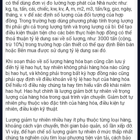
có thể dùng đơn vị đo lường hợp phát của Nhà nước như:
kg, tạ, tấn, cái, chiếc, kw, kv, A, m, m2, m3, tấn/kg, giơ, ngày,
tháng, v. v để xác định số lượng của đối tượng của hợp
đồng. Trong trường hợp dùng phương pháp tính trọng lượng
thi phải ghi cả trọng lượng tịnh và trọng lượng cả bì. Để tạo
điều kiện thuận tiện cho các bên thực hiện hợp đồng có thể
thoả thuận tỷ lệ dung sai về số lượng, như: 3000 tấn (cộng,
trừ 10%) trong trường hợp cần thiết có thể quy định Bên bán
hoặc Bên mua được sử dụng tỷ lệ dung sai đó.
Khi soạn thảo về số lượng hàng hóa bạn cũng cần lưu ý
đến tỷ lệ hao hụt, tuy nhiên không phải hàng hóa nào cũng
bị hao hụt, và không phải trong bất kỳ hợp đồng nào cũng
phải quy định về điều khoản về tỷ lệ hao hụt của hàng hóa.
Để hiểu rõ điều này chúng ta hay tìm hiểu vấn đề khái niêm
hao hụt. Hao hụt chính là lượng giảm bớt tự nhiên về trọng
lượng của hàng hóa trong quá trình vận chuyển. Giảm bớt tự
nhiên phụ thuộc vào đặc tính của hàng hóa, điều kiện tự
nhiên, điều kiện kỹ thuật.
Lượng giảm tự nhiên nhiều hay ít phụ thuộc từng loại hàng,
khoảng cách vận chuyển, thời gian bảo quản, số lần xếp dỡ.
Vì vậy, để hạn chế số lượng giảm tự nhiên ở mức thấp nhất
chúng ta nghiên cứu tìm loại phương tiện vận tải, cách bảo