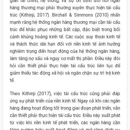
gian tài chính, hệ thống, và sự ổn định đòi hỏi ngân
hàng thương mại phải thường xuyên thực hiện tái cấu
trúc (Kithinji, 2017). Birchall & Simmons (2010) nhấn
mạnh rằng hệ thống ngân hàng thương mại cần tái cấu
trúc để khắc phục những bất cập, đặc biệt trong bối
cảnh khủng hoảng kinh tế. Các cuộc suy thoái kinh tế
và thách thức dài hạn đối với nền kinh tế ảnh hưởng
nghiêm trọng đến hoạt động của hệ thống ngân hàng,
làm tăng nợ xấu và nguy cơ mất thị phần. Điều này đòi
hỏi cần thiết phải thực hiện tái cấu trúc liên tục để
giảm thiểu tác động xã hội và ngăn chặn sự trì trệ kinh
tế.
Theo Kithinji (2017), việc tái cấu trúc cũng phải đáp
ứng sự phát triển của nền kinh tế. Ngay cả khi các ngân
hàng đang hoạt động tốt trong giai đoạn phát triển, vẫn
cần thiết phải thực hiện tái cấu trúc. Điều này xuất phát
từ việc khi nền kinh tế phát triển, các ngân hàng cần
tăng cường hiệu suất hoạt động và mở rộng dịch vụ