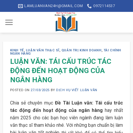
Skip
LAMLUANVAN24H@GMAIL.COM
0972114537
to
content
KINH TẾ
,
LUẬN VĂN THẠC SĨ
,
QUẢN TRỊ KINH DOANH
,
TÀI CHÍNH
NGÂN HÀNG
LUẬN VĂN: TÁI CẤU TRÚC TÁC
ĐỘNG ĐẾN HOẠT ĐỘNG CỦA
NGÂN HÀNG
POSTED ON
27/03/2025
BY
DỊCH VỤ VIẾT LUẬN VĂN
Chia sẻ chuyên mục
Đề Tài Luận văn: Tái cấu trúc
tác động đến hoạt động của ngân hàng
hay nhất
năm 2025 cho các bạn học viên ngành đang làm luận
văn thạc sĩ tham khảo nhé. Với những bạn chuẩn bị làm
bài luận văn tốt nghiệp
thì rất khó để có thể tìm hiểu