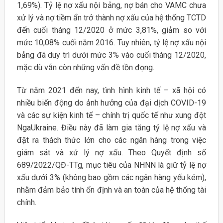
1,69%). Tỷ lệ nợ xấu nội bảng, nợ bán cho VAMC chưa
xử lý và nợ tiềm ẩn trở thành nợ xấu của hệ thống TCTD
đến cuối tháng 12/2020 ở mức 3,81%, giảm so với
mức 10,08% cuối năm 2016. Tuy nhiên, tỷ lệ nợ xấu nội
bảng đã duy trì dưới mức 3% vào cuối tháng 12/2020,
mặc dù vẫn còn những vấn đề tồn đọng.
Từ năm 2021 đến nay, tình hình kinh tế – xã hội có
nhiều biến động do ảnh hưởng của đại dịch COVID-19
và các sự kiện kinh tế – chính trị quốc tế như xung đột
NgaUkraine. Điều này đã làm gia tăng tỷ lệ nợ xấu và
đặt ra thách thức lớn cho các ngân hàng trong việc
giám sát và xử lý nợ xấu. Theo Quyết định số
689/2022/QĐ-TTg, mục tiêu của NHNN là giữ tỷ lệ nợ
xấu dưới 3% (không bao gồm các ngân hàng yếu kém),
nhằm đảm bảo tính ổn định và an toàn của hệ thống tài
chính.