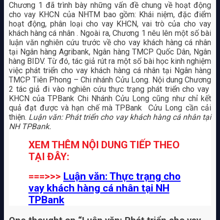
Chương 1 đã trình bày những vấn đề chung về hoạt động
cho vay KHCN của NHTM bao gồm: Khái niệm, đặc điểm
hoạt động, phân loại cho vay KHCN, vai trò của cho vay
khách hàng cá nhân . Ngoài ra, Chương 1 nêu lên một số bài
luận văn nghiên cứu trước về cho vay khách hàng cá nhân
tại Ngân hàng Agribank, Ngân hàng TMCP Quốc Dân, Ngân
hàng BIDV. Từ đó, tác giả rút ra một số bài học kinh nghiệm
việc phát triển cho vay khách hàng cá nhân tại Ngân hàng
TMCP Tiên Phong – Chi nhánh Cửu Long. Nội dung Chương
2 tác giả đi vào nghiên cứu thực trạng phát triển cho vay
KHCN của TPBank Chi Nhánh Cửu Long cũng như chỉ kết
quả đạt được và hạn chế mà TPBank Cửu Long cần cải
thiện.
Luận văn: Phát triển cho vay khách hàng cá nhân tại
NH TPBank.
XEM THÊM NỘI DUNG TIẾP THEO
TẠI ĐÂY:
===>>>
Luận văn: Thực trạng cho
vay khách hàng cá nhân tại NH
TPBank