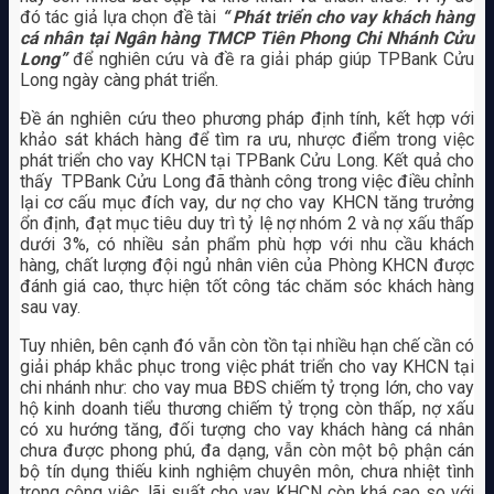
đó tác giả lựa chọn đề tài
“
Phát triển cho vay khách hàng
cá nhân tại Ngân hàng TMCP Tiên Phong Chi Nhánh Cửu
Long”
để nghiên cứu và đề ra giải pháp giúp TPBank Cửu
Long ngày càng phát triển.
Đề án nghiên cứu theo phương pháp định tính, kết hợp với
khảo sát khách hàng để tìm ra ưu, nhược điểm trong việc
phát triển cho vay KHCN tại TPBank Cửu Long. Kết quả cho
thấy TPBank Cửu Long đã thành công trong việc điều chỉnh
lại cơ cấu mục đích vay, dư nợ cho vay KHCN tăng trưởng
ổn định, đạt mục tiêu duy trì tỷ lệ nợ nhóm 2 và nợ xấu thấp
dưới 3%, có nhiều sản phẩm phù hợp với nhu cầu khách
hàng, chất lượng đội ngủ nhân viên của Phòng KHCN được
đánh giá cao, thực hiện tốt công tác chăm sóc khách hàng
sau vay.
Tuy nhiên, bên cạnh đó vẫn còn tồn tại nhiều hạn chế cần có
giải pháp khắc phục trong việc phát triển cho vay KHCN tại
chi nhánh như: cho vay mua BĐS chiếm tỷ trọng lớn, cho vay
hộ kinh doanh tiểu thương chiếm tỷ trọng còn thấp, nợ xấu
có xu hướng tăng, đối tượng cho vay khách hàng cá nhân
chưa được phong phú, đa dạng, vẫn còn một bộ phận cán
bộ tín dụng thiếu kinh nghiệm chuyên môn, chưa nhiệt tình
trong công việc, lãi suất cho vay KHCN còn khá cao so với