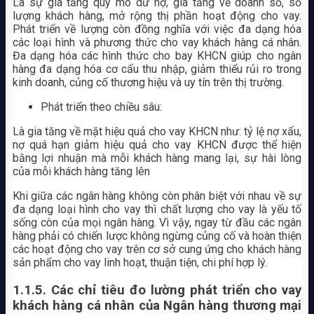
Là sự gia tăng quy mô dư nợ, gia tăng về doanh số, số
lượng khách hàng, mở rộng thị phần hoạt động cho vay.
Phát triển về lượng còn đồng nghĩa với việc đa dạng hóa
các loại hình và phương thức cho vay khách hàng cá nhân.
Đa dạng hóa các hình thức cho bay KHCN giúp cho ngân
hàng đa dạng hóa cơ cấu thu nhập, giảm thiểu rủi ro trong
kinh doanh, củng cố thương hiệu và uy tín trên thị trường.
Phát triển theo chiều sâu:
Là gia tăng về mặt hiệu quả cho vay KHCN như: tỷ lệ nợ xấu,
nợ quá hạn giảm hiệu quả cho vay KHCN được thể hiện
bằng lợi nhuận mà mỗi khách hàng mang lại, sự hài lòng
của mỗi khách hàng tăng lên
Khi giữa các ngân hàng không còn phân biệt với nhau về sự
đa dạng loại hình cho vay thì chất lượng cho vay là yếu tố
sống còn của mọi ngân hàng. Vì vậy, ngay từ đầu các ngân
hàng phải có chiến lược không ngừng củng cố và hoàn thiện
các hoạt động cho vay trên cơ sở cung ứng cho khách hàng
sản phẩm cho vay linh hoạt, thuận tiện, chi phí hợp lý.
1.1.5. Các chỉ tiêu đo lường phát triển cho vay
khách hàng cá nhân của
Ngân hàng thương mại