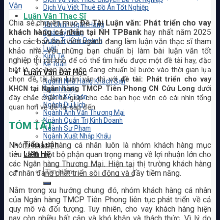
Văn
Dịch Vụ Viết Thuê Đồ Án Tốt Nghiệp
Luận Văn Thạc Sĩ
Chia sẻ chuyên mục
Đề Tài Luận văn: Phát triển cho vay
Tài Chính Ngân Hàng
khách hàng cá nhân tại NH TPBank
hay nhất năm 2025
Quản Lý Công
Quản Trị Kinh Doanh
cho các bạn học viên ngành đang làm luận văn thạc sĩ tham
Luật
khảo nhé. Với những bạn chuẩn bị làm bài luận văn tốt
Kinh Tế
nghiệp
thì rất khó để có thể tìm hiểu được một đề tài hay, đặc
Kế Toán
biệt là các bạn học viên đang chuẩn bị bước vào thời gian lựa
Luận Văn Đại Học
chọn đề tài làm luận văn thì với
đề tài: Phát triển cho vay
Ngành Nhà Hàng Khách Sạn
KHCN tại Ngân hàng TMCP Tiên Phong CN Cửu Long
dưới
Ngành Luật
Ngành Kế Toán
đây chắc chắn sẽ giúp cho các bạn học viên có cái nhìn tổng
Ngành Du Lịch
quan hơn về đề tài sắp đến.
Ngành Anh Văn Thương Mại
Ngành Quản Trị Kinh Doanh
TÓM TẮT
Ngành Sư Phạm
Ngành Xuất Nhập Khẩu
Tiểu Luận
Nhóm khách hàng cá nhân luôn là nhóm khách hàng mục
Liên Hệ
tiêu và là một bộ phận quan trọng mang về lợi nhuận lớn cho
các Ngân hàng Thương Mại. Hiện tại thị trường khách hàng
cá nhân đang phát triển sôi động và đầy tiềm năng.
Nằm trong xu hướng chung đó, nhóm khách hàng cá nhân
của Ngân hàng TMCP Tiên Phong liên tục phát triển về cả
quy mô và đối tượng. Tuy nhiên, cho vay khách hàng hiện
nay còn nhiều bất cập và khó khăn và thách thức. Vì lý do