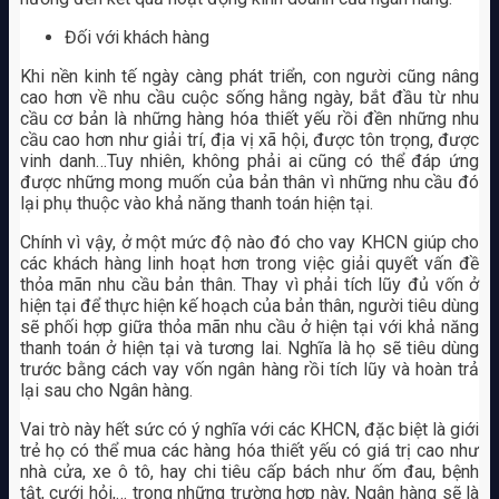
Đối với khách hàng
Khi nền kinh tế ngày càng phát triển, con người cũng nâng
cao hơn về nhu cầu cuộc sống hằng ngày, bắt đầu từ nhu
cầu cơ bản là những hàng hóa thiết yếu rồi đền những nhu
cầu cao hơn như giải trí, địa vị xã hội, được tôn trọng, được
vinh danh…Tuy nhiên, không phải ai cũng có thể đáp ứng
được những mong muốn của bản thân vì những nhu cầu đó
lại phụ thuộc vào khả năng thanh toán hiện tại.
Chính vì vậy, ở một mức độ nào đó cho vay KHCN giúp cho
các khách hàng linh hoạt hơn trong việc giải quyết vấn đề
thỏa mãn nhu cầu bản thân. Thay vì phải tích lũy đủ vốn ở
hiện tại để thực hiện kế hoạch của bản thân, người tiêu dùng
sẽ phối hợp giữa thỏa mãn nhu cầu ở hiện tại với khả năng
thanh toán ở hiện tại và tương lai. Nghĩa là họ sẽ tiêu dùng
trước bằng cách vay vốn ngân hàng rồi tích lũy và hoàn trả
lại sau cho Ngân hàng.
Vai trò này hết sức có ý nghĩa với các KHCN, đặc biệt là giới
trẻ họ có thể mua các hàng hóa thiết yếu có giá trị cao như
nhà cửa, xe ô tô, hay chi tiêu cấp bách như ốm đau, bệnh
tật, cưới hỏi,… trong những trường hợp này, Ngân hàng sẽ là