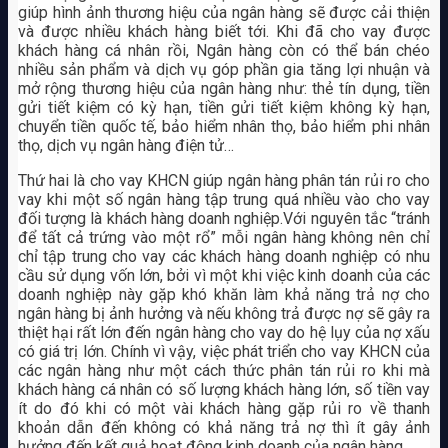
giúp hình ảnh thương hiệu của ngân hàng sẽ được cải thiện
và được nhiều khách hàng biết tới. Khi đã cho vay được
khách hàng cá nhân rồi, Ngân hàng còn có thể bán chéo
nhiều sản phẩm và dịch vụ góp phần gia tăng lợi nhuận và
mở rộng thương hiệu của ngân hàng như: thẻ tín dụng, tiền
gửi tiết kiệm có kỳ hạn, tiền gửi tiết kiệm không kỳ hạn,
chuyển tiền quốc tế, bảo hiểm nhân thọ, bảo hiểm phi nhân
thọ, dịch vụ ngân hàng điện tử…
Thứ hai là cho vay KHCN giúp ngân hàng phân tán rủi ro cho
vay khi một số ngân hàng tập trung quá nhiều vào cho vay
đối tượng là khách hàng doanh nghiệp.Với nguyên tắc “tránh
để tất cả trứng vào một rổ” mỗi ngân hàng không nên chỉ
chỉ tập trung cho vay các khách hàng doanh nghiệp có nhu
cầu sử dụng vốn lớn, bởi vì một khi việc kinh doanh của các
doanh nghiệp này gặp khó khăn làm khả năng trả nợ cho
ngân hàng bị ảnh hưởng và nếu không trả được nợ sẽ gây ra
thiệt hại rất lớn đến ngân hàng cho vay do hệ lụy của nợ xấu
có giá trị lớn. Chính vì vậy, việc phát triển cho vay KHCN của
các ngân hàng như một cách thức phân tán rủi ro khi mà
khách hàng cá nhân có số lượng khách hàng lớn, số tiền vay
ít do đó khi có một vài khách hàng gặp rủi ro về thanh
khoản dẫn đến không có khả năng trả nợ thì ít gây ảnh
hưởng đến kết quả hoạt động kinh doanh của ngân hàng.