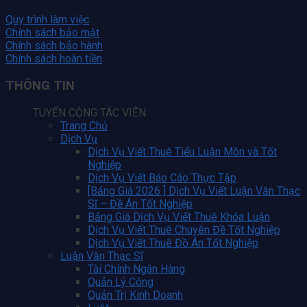
Quy trình làm việc
Chính sách bảo mật
Chính sách bảo hành
Chính sách hoàn tiền
THÔNG TIN
TUYỂN CỘNG TÁC VIÊN
Trang Chủ
Dịch Vụ
Dịch Vụ Viết Thuê Tiểu Luận Môn và Tốt
Nghiệp
Dịch Vụ Viết Báo Cáo Thực Tập
[Bảng Giá 2026 ] Dịch Vụ Viết Luận Văn Thạc
Sĩ – Đề Án Tốt Nghiệp
Bảng Giá Dịch Vụ Viết Thuê Khóa Luận
Dịch Vụ Viết Thuê Chuyên Đề Tốt Nghiệp
Dịch Vụ Viết Thuê Đồ Án Tốt Nghiệp
Luận Văn Thạc Sĩ
Tài Chính Ngân Hàng
Quản Lý Công
Quản Trị Kinh Doanh