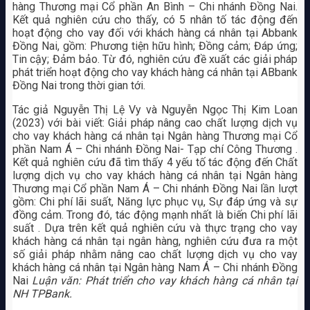
hàng Thương mại Cổ phần An Bình – Chi nhánh Đồng Nai.
Kết quả nghiên cứu cho thấy, có 5 nhân tố tác động đến
hoạt động cho vay đối với khách hàng cá nhân tại Abbank
Đồng Nai, gồm: Phương tiện hữu hình; Đồng cảm; Đáp ứng;
Tin cậy; Đảm bảo. Từ đó, nghiên cứu đề xuất các giải pháp
phát triển hoạt động cho vay khách hàng cá nhân tại ABbank
Đồng Nai trong thời gian tới.
Tác giả Nguyễn Thị Lệ Vy và Nguyễn Ngọc Thị Kim Loan
(2023) với bài viết: Giải pháp nâng cao chất lượng dịch vụ
cho vay khách hàng cá nhân tại Ngân hàng Thương mại Cổ
phần Nam Á – Chi nhánh Đồng Nai- Tạp chí Công Thương .
Kết quả nghiên cứu đã tìm thấy 4 yếu tố tác động đến Chất
lượng dịch vụ cho vay khách hàng cá nhân tại Ngân hàng
Thương mại Cổ phần Nam Á – Chi nhánh Đồng Nai lần lượt
gồm: Chi phí lãi suất, Năng lực phục vụ, Sự đáp ứng và sự
đồng cảm. Trong đó, tác động mạnh nhất là biến Chi phí lãi
suất . Dựa trên kết quả nghiên cứu và thực trạng cho vay
khách hàng cá nhân tại ngân hàng, nghiên cứu đưa ra một
số giải pháp nhằm nâng cao chất lượng dịch vụ cho vay
khách hàng cá nhân tại Ngân hàng Nam Á – Chi nhánh Đồng
Nai
Luận văn: Phát triển cho vay khách hàng cá nhân tại
NH TPBank.