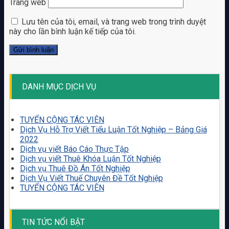
Trang web
Lưu tên của tôi, email, và trang web trong trình duyệt
này cho lần bình luận kế tiếp của tôi.
DANH MỤC DỊCH VỤ
TUYỂN CỘNG TÁC VIÊN
Dịch Vụ Hỗ Trợ Viết Tiểu Luận Tốt Nghiệp – Bảng Giá
2022
Dịch vụ viết Báo Cáo Thực Tập
Dịch vụ viết Thuê Khóa Luận Tốt Nghiệp
Dịch vụ Thuê Đồ Án Tốt Nghiệp
Dịch Vụ Viết Thuế Chuyên Đề Tốt Nghiệp
TUYỂN CỘNG TÁC VIÊN
TIN TỨC NỔI BẬT