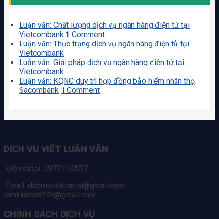
Luận văn: Chất lượng dịch vụ ngân hàng điện tử tại
Vietcombank
1
Comment
Luận văn: Thực trạng dịch vụ ngân hàng điện tử tại
Vietcombank
Luận văn: Giải pháp dịch vụ ngân hàng điện tử tại
Vietcombank
Luận văn: KQNC duy trì hợp đồng bảo hiểm nhân thọ
Sacombank
1
Comment
DỊCH VỤ VIẾT LUẬN VĂN
Điện thoại: 0972114537
Email: dichvuvietthacsi@gmail.com
lamluanvan24h@gmail.com
CHÍNH SÁCH DỊCH VỤ