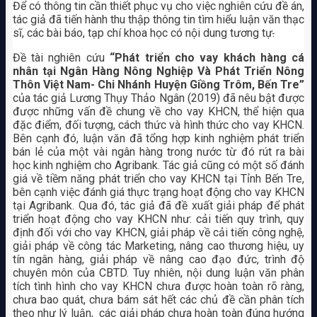
Để có thông tin cần thiết phục vụ cho việc nghiên cứu đề án,
tác giả đã tiến hành thu thập thông tin tìm hiểu luận văn thạc
sĩ, các bài báo, tạp chí khoa học có nội dung tương tự
.
Đề tài nghiên cứu
“Phát triển cho vay khách hàng cá
nhân tại Ngân Hàng Nông Nghiệp Và Phát Triển Nông
Thôn Việt Nam- Chi Nhánh Huyện Giồng Trôm, Bến Tre”
của tác giả Lương Thụy Thảo Ngân (2019) đã nêu bật được
được những vấn đề chung về cho vay KHCN, thể hiện qua
đặc điểm, đối tượng, cách thức và hình thức cho vay KHCN.
Bên cạnh đó, luận văn đã tổng hợp kinh nghiệm phát triển
bán lẻ của một vài ngân hàng trong nước từ đó rút ra bài
học kinh nghiệm cho Agribank. Tác giả cũng có một số đánh
giá về tiềm năng phát triển cho vay KHCN tại Tỉnh Bến Tre,
bên cạnh việc đánh giá thực trạng hoạt động cho vay KHCN
tại Agribank. Qua đó, tác giả đã đề xuất giải pháp để phát
triển hoạt động cho vay KHCN như: cải tiến quy trình, quy
định đối với cho vay KHCN, giải pháp về cải tiến công nghệ,
giải pháp về công tác Marketing, nâng cao thương hiệu, uy
tín ngân hàng, giải pháp về nâng cao đạo đức, trình độ
chuyên môn của CBTD. Tuy nhiên, nội dung luận văn phân
tích tình hình cho vay KHCN chưa được hoàn toàn rõ ràng,
chưa bao quát, chưa bám sát hết các chủ đề cần phân tích
theo như lý luận, các giải pháp chưa hoàn toàn đúng hướng