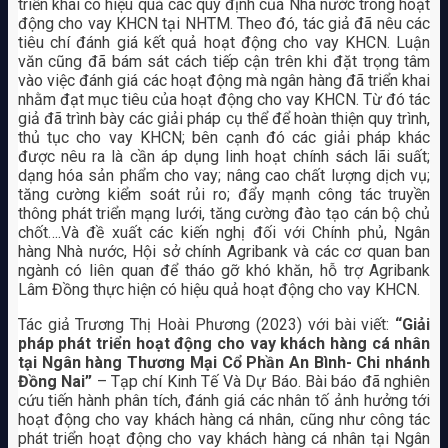
triển khai có hiệu quả các quy định của Nhà nước trong hoạt
động cho vay KHCN tại NHTM. Theo đó, tác giả đã nêu các
tiêu chí đánh giá kết quả hoạt động cho vay KHCN. Luận
văn cũng đã bám sát cách tiếp cận trên khi đặt trọng tâm
vào việc đánh giá các hoạt động mà ngân hàng đã triển khai
nhằm đạt mục tiêu của hoạt động cho vay KHCN. Từ đó tác
giả đã trình bày các giải pháp cụ thể để hoàn thiện quy trình,
thủ tục cho vay KHCN; bên cạnh đó các giải pháp khác
được nêu ra là cần áp dụng linh hoạt chính sách lãi suất;
dạng hóa sản phẩm cho vay; nâng cao chất lượng dịch vụ;
tăng cường kiểm soát rủi ro; đẩy mạnh công tác truyền
thông phát triển mạng lưới, tăng cường đào tạo cán bộ chủ
chốt….Và đề xuất các kiến nghị đối với Chính phủ, Ngân
hàng Nhà nước, Hội sở chính Agribank và các cơ quan ban
ngành có liên quan để tháo gỡ khó khăn, hỗ trợ Agribank
Lâm Đồng thực hiện có hiệu quả hoạt động cho vay KHCN.
Tác giả Trương Thị Hoài Phương (2023) với bài viết:
“Giải
pháp phát triển hoạt động cho vay khách hàng cá nhân
tại Ngân hàng Thương Mại Cổ Phần An Bình- Chi nhánh
Đồng Nai”
– Tạp chí Kinh Tế Và Dự Báo. Bài báo đã nghiên
cứu tiến hành phân tích, đánh giá các nhân tố ảnh hưởng tới
hoạt động cho vay khách hàng cá nhân, cũng như công tác
phát triển hoạt động cho vay khách hàng cá nhân tại Ngân