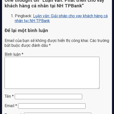
One thought on “
Luận văn: Phát triển cho vay
khách hàng cá nhân tại NH TPBank
”
Pingback:
Luận văn: Giải pháp cho vay khách hàng cá
nhân tại NH TPBank
Để lại một bình luận
Email của bạn sẽ không được hiển thị công khai.
Các trường
bắt buộc được đánh dấu
*
Bình luận
*
Tên
*
Email
*