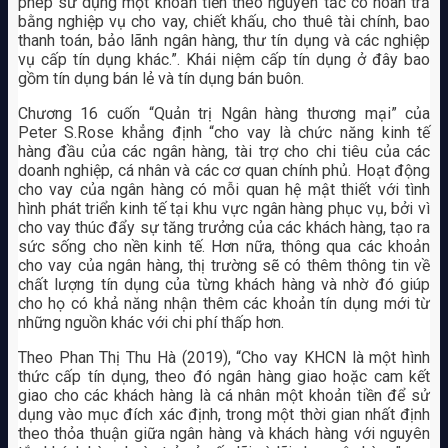
phép sử dụng một khoản tiền theo nguyên tắc có hoàn trả
bằng nghiệp vụ cho vay, chiết khấu, cho thuê tài chính, bao
thanh toán, bảo lãnh ngân hàng, thư tín dụng và các nghiệp
vụ cấp tín dụng khác.”. Khái niệm cấp tín dụng ở đây bao
gồm tín dụng bán lẻ và tín dụng bán buôn.
Chương 16 cuốn “Quản trị Ngân hàng thương mại” của
Peter S.Rose khẳng định “cho vay là chức năng kinh tế
hàng đầu của các ngân hàng, tài trợ cho chi tiêu của các
doanh nghiệp, cá nhân và các cơ quan chính phủ. Hoạt động
cho vay của ngân hàng có mỗi quan hệ mật thiết với tình
hình phát triển kinh tế tại khu vực ngân hàng phục vụ, bởi vì
cho vay thúc đẩy sự tăng trưởng của các khách hàng, tạo ra
sức sống cho nền kinh tế. Hơn nữa, thông qua các khoản
cho vay của ngân hàng, thị trường sẽ có thêm thông tin về
chất lượng tín dụng của từng khách hàng và nhờ đó giúp
cho họ có khả năng nhận thêm các khoản tín dụng mới từ
những nguồn khác với chi phí thấp hơn.
Theo Phan Thị Thu Hà (2019), “Cho vay KHCN là một hình
thức cấp tín dụng, theo đó ngân hàng giao hoặc cam kết
giao cho các khách hàng là cá nhân một khoản tiền để sử
dụng vào mục đích xác định, trong một thời gian nhất định
theo thỏa thuận giữa ngân hàng và khách hàng với nguyên