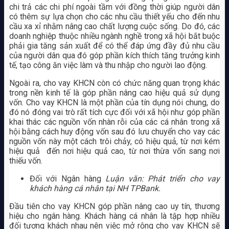
chi trả các chi phí ngoài tầm với đồng thời giúp người dân
có thêm sự lựa chọn cho các nhu cầu thiết yếu cho đến nhu
cầu xa xỉ nhằm nâng cao chất lượng cuộc sống. Do đó, các
doanh nghiệp thuộc nhiều ngành nghề trong xã hội bắt buộc
phải gia tăng sản xuất để có thể đáp ứng đầy đủ nhu cầu
của người dân qua đó góp phần kích thích tăng trưởng kinh
tế, tạo công ăn việc làm và thu nhập cho người lao động.
Ngoài ra, cho vay KHCN còn có chức năng quan trọng khác
trong nền kinh tế là góp phần nâng cao hiệu quả sử dụng
vốn. Cho vay KHCN là một phần của tín dụng nói chung, do
đó nó đóng vai trò rất tích cực đối với xã hội như góp phần
khai thác các nguồn vốn nhàn rỗi của các cá nhân trong xã
hội bằng cách huy động vốn sau đó lưu chuyển cho vay các
nguồn vốn này một cách trôi chảy, có hiệu quả, từ nơi kém
hiệu quả đến nơi hiệu quả cao, từ nơi thừa vốn sang nơi
thiếu vốn.
Đối với Ngân hàng
Luận văn: Phát triển cho vay
khách hàng cá nhân tại NH TPBank.
Đầu tiên cho vay KHCN góp phần nâng cao uy tín, thương
hiệu cho ngân hàng. Khách hàng cá nhân là tập hợp nhiều
đối tượng khách nhau nên việc mở rộng cho vay KHCN sẽ