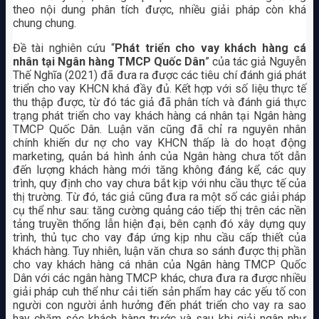
theo nội dung phân tích được, nhiều giải pháp còn khá
chung chung.
Đề tài nghiên cứu “
Phát triển cho vay khách hàng cá
nhân tại Ngân hàng TMCP Quốc Dân
” của tác giả Nguyễn
Thế Nghĩa (2021) đã đưa ra được các tiêu chí đánh giá phát
triển cho vay KHCN khá đầy đủ. Kết hợp với số liệu thực tế
thu thập được, từ đó tác giả đã phân tích và đánh giá thực
trạng phát triển cho vay khách hàng cá nhân tại Ngân hàng
TMCP Quốc Dân. Luận văn cũng đã chỉ ra nguyên nhân
chính khiến dư nợ cho vay KHCN thấp là do hoạt động
marketing, quản bá hình ảnh của Ngân hàng chưa tốt dẫn
đến lượng khách hàng mới tăng không đáng kể, các quy
trình, quy định cho vay chưa bắt kịp với nhu cầu thực tế của
thị trường. Từ đó, tác giả cũng đưa ra một số các giải pháp
cụ thể như sau: tăng cường quảng cáo tiếp thị trên các nền
tảng truyền thống lẫn hiện đại, bên cạnh đó xây dựng quy
trình, thủ tục cho vay đáp ứng kịp nhu cầu cấp thiết của
khách hàng. Tuy nhiên, luận văn chưa so sánh được thị phần
cho vay khách hàng cá nhân của Ngân hàng TMCP Quốc
Dân với các ngân hàng TMCP khác, chưa đưa ra được nhiều
giải pháp cuh thể như cải tiến sản phẩm hay các yếu tố con
người con người ảnh hưởng đến phát triển cho vay ra sao
hay chăm sóc khách hàng trước và sau khi giải ngân như