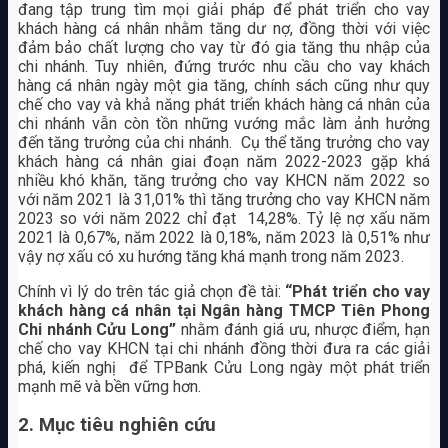
đang tập trung tìm mọi giải pháp để phát triển cho vay
khách hàng cá nhân nhằm tăng dư nợ, đồng thời với việc
đảm bảo chất lượng cho vay từ đó gia tăng thu nhập của
chi nhánh. Tuy nhiên, đứng trước nhu cầu cho vay khách
hàng cá nhân ngày một gia tăng, chính sách cũng như quy
chế cho vay và khả năng phát triển khách hàng cá nhân của
chi nhánh vẫn còn tồn những vướng mắc làm ảnh hưởng
đến tăng trưởng của chi nhánh. Cụ thể tăng trưởng cho vay
khách hàng cá nhân giai đoạn năm 2022-2023 gặp khá
nhiều khó khăn, tăng trưởng cho vay KHCN năm 2022 so
với năm 2021 là 31,01% thì tăng trưởng cho vay KHCN năm
2023 so với năm 2022 chỉ đạt 14,28%. Tỷ lệ nợ xấu năm
2021 là 0,67%, năm 2022 là 0,18%, năm 2023 là 0,51% như
vậy nợ xấu có xu hướng tăng khá mạnh trong năm 2023.
Chính vì lý do trên tác giả chọn đề tài:
“Phát triển cho vay
khách hàng cá nhân tại Ngân hàng TMCP Tiên Phong
Chi nhánh Cửu Long”
nhằm đánh giá ưu, nhược điểm, hạn
chế cho vay KHCN tại chi nhánh đồng thời đưa ra các giải
phá, kiến nghị để TPBank Cửu Long ngày một phát triển
mạnh mẽ và bền vững hơn.
2. Mục tiêu nghiên cứu