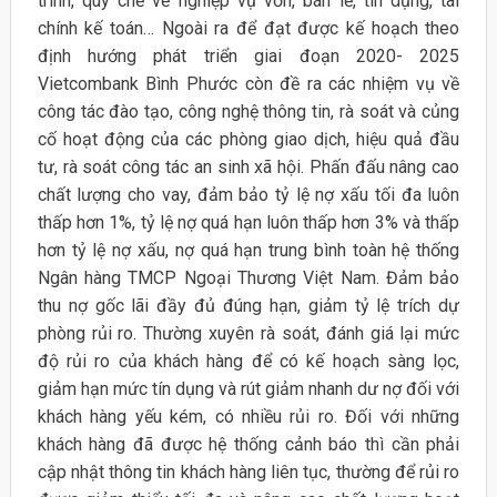
trình, quy chế về nghiệp vụ vốn, bán lẻ, tín dụng, tài
chính kế toán… Ngoài ra để đạt được kế hoạch theo
định hướng phát triển giai đoạn 2020- 2025
Vietcombank Bình Phước còn đề ra các nhiệm vụ về
công tác đào tạo, công nghệ thông tin, rà soát và củng
cố hoạt động của các phòng giao dịch, hiệu quả đầu
tư, rà soát công tác an sinh xã hội. Phấn đấu nâng cao
chất lượng cho vay, đảm bảo tỷ lệ nợ xấu tối đa luôn
thấp hơn 1%, tỷ lệ nợ quá hạn luôn thấp hơn 3% và thấp
hơn tỷ lệ nợ xấu, nợ quá hạn trung bình toàn hệ thống
Ngân hàng TMCP Ngoại Thương Việt Nam. Đảm bảo
thu nợ gốc lãi đầy đủ đúng hạn, giảm tỷ lệ trích dự
phòng rủi ro. Thường xuyên rà soát, đánh giá lại mức
độ rủi ro của khách hàng để có kế hoạch sàng lọc,
giảm hạn mức tín dụng và rút giảm nhanh dư nợ đối với
khách hàng yếu kém, có nhiều rủi ro. Đối với những
khách hàng đã được hệ thống cảnh báo thì cần phải
cập nhật thông tin khách hàng liên tục, thường để rủi ro