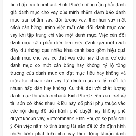
tín chấp. Vietcombank Bình Phước cũng cần phải đánh
giá danh mục cho vay của mình nhằm đảm bảo danh
mục sản phẩm vay, đối tượng vay, thời hạn vay một
cách cân bằng, tránh việc mất cân đối danh mục cho
vay khi tập trung chỉ vào một danh mục. Việc cân đối
danh mục cần phải dựa trên việc đánh giá một cách
đầy đủ thông qua nhiều khía cạnh bao gồm hiệu quả
danh mục cho vay có đạt yêu cầu hay không; cơ cấu
danh mục có mất cân bằng hay không; tỷ lệ tăng
trưởng của danh mục có đạt mục tiêu hay không và
mức lợi nhuận cho vay từ danh mục có tỷ suất lợi
nhuận hấp dẫn hay không. Cụ thể, đối với chất lượng
danh mục thì Vietcombank Bình Phước cần xem xét về
tài sản có khác nhau. Điều này sẽ phải phụ thuộc vào
các nội dung để tiến hành phê duyệt hay không phê
duyệt khoản vay, Vietcombank Bình Phước sẽ phải chú
ý đến việc nắm rõ tình trạng tài sản để từ đó định hình
chiến lược phát triển cho vay theo từng khoản danh