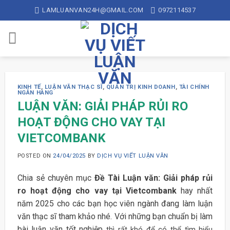
Skip
LAMLUANVAN24H@GMAIL.COM
0972114537
to
content
KINH TẾ
,
LUẬN VĂN THẠC SĨ
,
QUẢN TRỊ KINH DOANH
,
TÀI CHÍNH
NGÂN HÀNG
LUẬN VĂN: GIẢI PHÁP RỦI RO
HOẠT ĐỘNG CHO VAY TẠI
VIETCOMBANK
POSTED ON
24/04/2025
BY
DỊCH VỤ VIẾT LUẬN VĂN
Chia sẻ chuyên mục
Đề Tài Luận văn: Giải pháp rủi
ro hoạt động cho vay tại Vietcombank
hay nhất
năm 2025 cho các bạn học viên ngành đang làm luận
văn thạc sĩ tham khảo nhé. Với những bạn chuẩn bị làm
bài luận văn tốt nghiệp
thì rất khó để có thể tìm hiểu