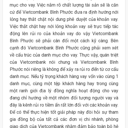
mục cho vay. Việc nắm rõ chất lượng tài sản sẽ là căn
cứ để Vietcombank Bình Phước đưa ra định hướng nới
lỏng hay thắt chặt nội dung phê duyệt của khoản vay.
Việc thắt chặt hay nới lỏng khoản vay sẽ trực tiếp tác
động lên rủi ro của khoản vay do vậy Vietcombank
Bình Phước sẽ phải cân đối một cách kỹ càng. Bên
cạnh đó Vietcombank Bình Phước cũng phải xem xét
về cấu trúc của danh mục cho vay. Thực vậy, quán triệt
của Vietcombank nói chung và Vietcombank Bình
Phước nói riêng là không để xảy ra rủi ro đến từ cơ cấu
danh mục. Nếu tỷ trọng khách hàng vay vốn vào cùng 1
danh mục, cùng một tệp khách hàng hay trong cùng
một ranh giới địa lý đồng nghĩa hoạt động cho vay
đang chỉ hướng về một nhóm đối tượng người vay và
đây là kênh rủi ro tiềm ẩn rất lớn đối với các khoản vay.
Để có thể thực hiện tốt giải pháp này đòi hỏi sự tham
gia đồng bộ của tất cả các đơn vị chi nhánh, phòng
giao dịch của Vietcombank nhằm đảm bảo toàn bộ hệ