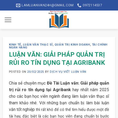
Skip
LAMLUANVAN24H@GMAIL.COM
0972114537
to
content
KINH TẾ
,
LUẬN VĂN THẠC SĨ
,
QUẢN TRỊ KINH DOANH
,
TÀI CHÍNH
NGÂN HÀNG
LUẬN VĂN: GIẢI PHÁP QUẢN TRỊ
RỦI RO TÍN DỤNG TẠI AGRIBANK
POSTED ON
20/02/2025
BY
DỊCH VỤ VIẾT LUẬN VĂN
Chia sẻ chuyên mục
Đề Tài Luận văn: Giải pháp quản
trị rủi ro tín dụng tại Agribank
hay nhất năm 2025
cho các bạn học viên ngành đang làm luận văn thạc sĩ
tham khảo nhé. Với những bạn chuẩn bị làm bài luận
văn tốt nghiệp
thì rất khó để có thể tìm hiểu được một đề
tài hay, đặc biệt là các bạn học viên đang chuẩn bị bước