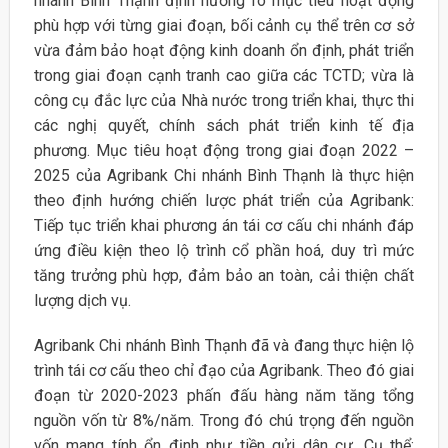
nhánh Bình Thạnh định hướng rõ mục tiêu hoạt động
phù hợp với từng giai đoạn, bối cảnh cụ thể trên cơ sở
vừa đảm bảo hoạt động kinh doanh ổn định, phát triển
trong giai đoạn cạnh tranh cao giữa các TCTD; vừa là
công cụ đắc lực của Nhà nước trong triển khai, thực thi
các nghị quyết, chính sách phát triển kinh tế địa
phương. Mục tiêu hoạt động trong giai đoạn 2022 –
2025 của Agribank Chi nhánh Bình Thạnh là thực hiện
theo định hướng chiến lược phát triển của Agribank:
Tiếp tục triển khai phương án tái cơ cấu chi nhánh đáp
ứng điều kiện theo lộ trình cổ phần hoá, duy trì mức
tăng trưởng phù hợp, đảm bảo an toàn, cải thiện chất
lượng dịch vụ.
Agribank Chi nhánh Bình Thạnh đã và đang thực hiện lộ
trình tái cơ cấu theo chỉ đạo của Agribank. Theo đó giai
đoạn từ 2020-2023 phấn đấu hàng năm tăng tổng
nguồn vốn từ 8%/năm. Trong đó chú trọng đến nguồn
vốn mang tính ổn định như tiền gửi dân cư. Cụ thể: