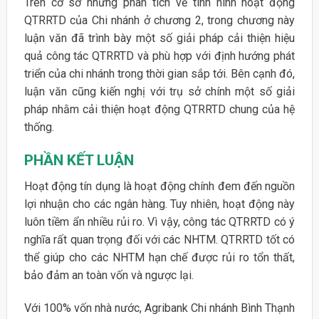
Trên cơ sở những phân tích về tình hình hoạt động
QTRRTD của Chi nhánh ở chương 2, trong chương này
luận văn đã trình bày một số giải pháp cải thiện hiệu
quả công tác QTRRTD và phù hợp với định hướng phát
triển của chi nhánh trong thời gian sắp tới. Bên cạnh đó,
luận văn cũng kiến nghị với trụ sở chính một số giải
pháp nhằm cải thiện hoạt động QTRRTD chung của hệ
thống.
PHẦN KẾT LUẬN
Hoạt động tín dụng là hoạt động chính đem đến nguồn
lợi nhuận cho các ngân hàng. Tuy nhiên, hoạt động này
luôn tiềm ẩn nhiều rủi ro. Vì vậy, công tác QTRRTD có ý
nghĩa rất quan trọng đối với các NHTM. QTRRTD tốt có
thể giúp cho các NHTM hạn chế được rủi ro tổn thất,
bảo đảm an toàn vốn và ngược lại.
Với 100% vốn nhà nước, Agribank Chi nhánh Bình Thạnh