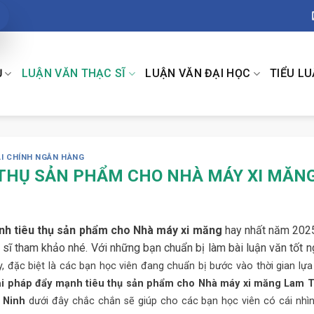
Ụ
LUẬN VĂN THẠC SĨ
LUẬN VĂN ĐẠI HỌC
TIỂU L
ÀI CHÍNH NGÂN HÀNG
 THỤ SẢN PHẨM CHO NHÀ MÁY XI MĂN
ạnh tiêu thụ sản phẩm cho Nhà máy xi măng
hay nhất năm 202
sĩ tham khảo nhé. Với những bạn chuẩn bị làm bài luận văn tốt n
y, đặc biệt là các bạn học viên đang chuẩn bị bước vào thời gian lự
giải pháp đẩy mạnh tiêu thụ sản phẩm cho Nhà máy xi măng Lam 
 Ninh
dưới đây chắc chắn sẽ giúp cho các bạn học viên có cái nhì