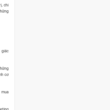
, chi
 Những
 giác
Những
nh cơ
g mua
eting