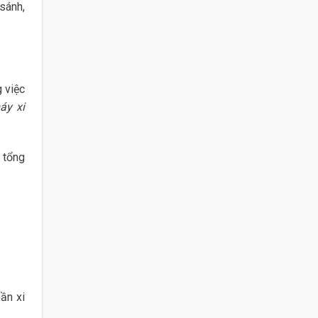
sánh,
 việc
áy xi
 tổng
ần xi