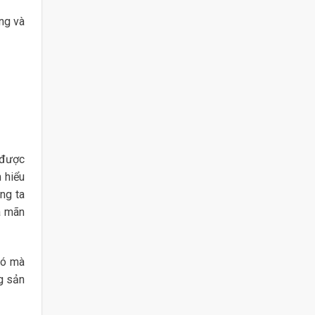
ng và
 được
 hiểu
ng ta
a mãn
đó mà
g sản