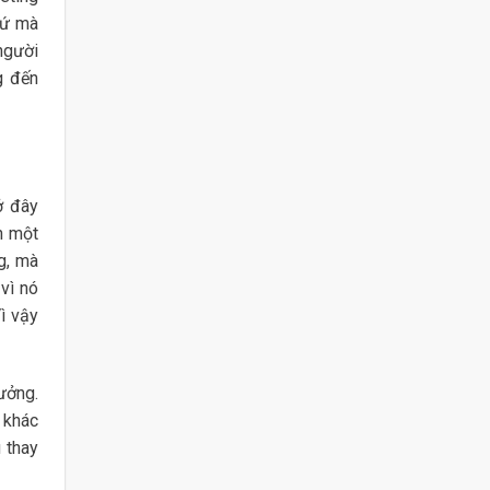
hứ mà
người
g đến
ở đây
n một
g, mà
vì nó
ì vậy
ưởng.
 khác
 thay