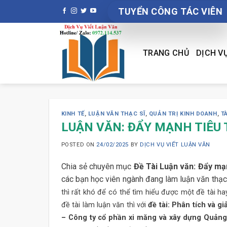
Skip
TUYỂN CÔNG TÁC VIÊN
to
content
TRANG CHỦ
DỊCH V
KINH TẾ
,
LUẬN VĂN THẠC SĨ
,
QUẢN TRỊ KINH DOANH
,
T
LUẬN VĂN: ĐẨY MẠNH TIÊU
POSTED ON
24/02/2025
BY
DỊCH VỤ VIẾT LUẬN VĂN
Chia sẻ chuyên mục
Đề Tài Luận văn: Đẩy m
các bạn học viên ngành đang làm luận văn thạc 
thì rất khó để có thể tìm hiểu được một đề tài ha
đề tài làm luận văn thì với
đề tài: Phân tích và 
– Công ty cổ phần xi măng và xây dựng Quảng