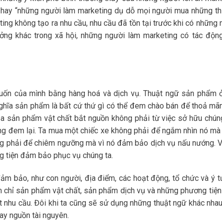
” hay “những người làm marketing dụ dỗ mọi người mua những t
g không tạo ra nhu cầu, nhu cầu đã tồn tại trước khi có những 
ởng khác trong xã hội, những người làm marketing có tác độn
ốn của mình bằng hàng hoá và dịch vụ. Thuật ngữ sản phẩm 
 nghĩa sản phẩm là bất cứ thứ gì có thể đem chào bán để thoả mã
a sản phẩm vật chất bắt nguồn không phải từ việc sở hữu chún
ng đem lại. Ta mua một chiếc xe không phải để ngắm nhìn nó mà 
g phải để chiêm ngưỡng mà vì nó đảm bảo dịch vụ nấu nướng. V
g tiện đảm bảo phục vụ chúng ta.
đảm bảo, như con người, địa điểm, các hoạt động, tổ chức và ý t
m chỉ sản phẩm vật chất, sản phẩm dịch vụ và những phương tiện
hu cầu. Đôi khi ta cũng sẽ sử dụng những thuật ngữ khác nhau
ay nguồn tài nguyên.