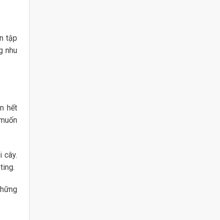
n tập
g nhu
n hết
 muốn
i cây.
ting.
Những