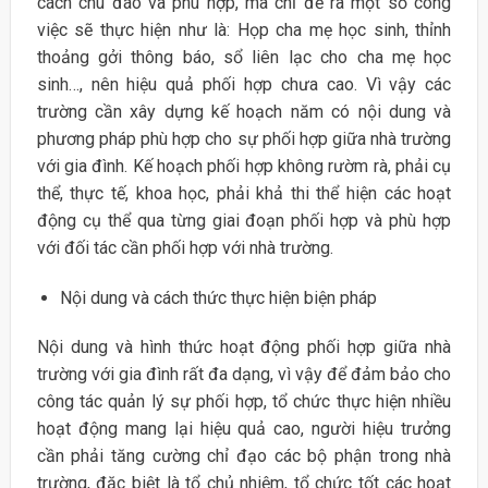
cách chu đáo và phù hợp, mà chỉ đề ra một số công
việc sẽ thực hiện như là: Họp cha mẹ học sinh, thỉnh
thoảng gởi thông báo, sổ liên lạc cho cha mẹ học
sinh…, nên hiệu quả phối hợp chưa cao. Vì vậy các
trường cần xây dựng kế hoạch năm có nội dung và
phương pháp phù hợp cho sự phối hợp giữa nhà trường
với gia đình. Kế hoạch phối hợp không rườm rà, phải cụ
thể, thực tế, khoa học, phải khả thi thể hiện các hoạt
động cụ thể qua từng giai đoạn phối hợp và phù hợp
với đối tác cần phối hợp với nhà trường.
Nội dung và cách thức thực hiện biện pháp
Nội dung và hình thức hoạt động phối hợp giữa nhà
trường với gia đình rất đa dạng, vì vậy để đảm bảo cho
công tác quản lý sự phối hợp, tổ chức thực hiện nhiều
hoạt động mang lại hiệu quả cao, người hiệu trưởng
cần phải tăng cường chỉ đạo các bộ phận trong nhà
trường, đặc biệt là tổ chủ nhiệm, tổ chức tốt các hoạt