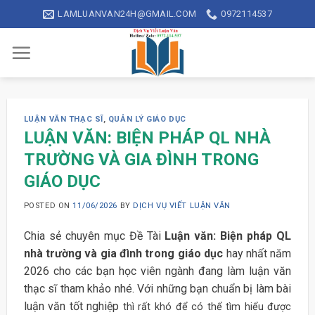
Skip
LAMLUANVAN24H@GMAIL.COM
0972114537
to
content
LUẬN VĂN THẠC SĨ
,
QUẢN LÝ GIÁO DỤC
LUẬN VĂN: BIỆN PHÁP QL NHÀ
TRƯỜNG VÀ GIA ĐÌNH TRONG
GIÁO DỤC
POSTED ON
11/06/2026
BY
DỊCH VỤ VIẾT LUẬN VĂN
Chia sẻ chuyên mục Đề Tài
Luận văn: Biện pháp QL
nhà trường và gia đình trong giáo dục
hay nhất năm
2026 cho các bạn học viên ngành đang làm luận văn
thạc sĩ tham khảo nhé. Với những bạn chuẩn bị làm bài
luận văn tốt nghiệp
thì rất khó để có thể tìm hiểu được