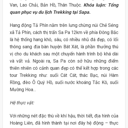
Van, Lao Chải, Bản Hồ, Thân Thuộc.
Khóa luận: Tổng
quan phục vụ du lịch Trekking tại Sapa.
Hang động Tả Phìn nằm trên lưng chừng núi Chẻ Séng
xã Tả Phìn, cách thị trấn Sa Pa 12km về phía Đông Bắc
là hệ thống hang khô, sâu, có nhiều nhũ đá đẹp, có lối
thông sang địa bàn huyện Bát Xát, là phần thưởng thú
vị cho du khách sau một chuyến hành trình bộ khá dài
và vất vả. Ngoài ra, Sa Pa còn sở hữu những điểm
thiên nhiên có cảnh quan đẹp có thể kết hợp trong các
tour Trekking như: suối Cát Cát, thác Bạc, núi Hàm
Rồng, đèo Ô Quý Hồ, suối nước khoáng Tắc Kô, suối
Mường Hoa…
Hệ thực vật:
Với những nét đặc thù về khí hậu, thời tiết, địa hình của
Hoàng Liên, đã hình thành tại nơi đây hệ động – thực