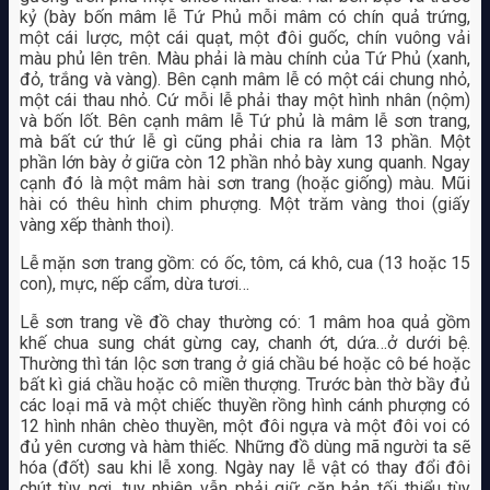
kỷ (bày bốn mâm lễ Tứ Phủ mỗi mâm có chín quả trứng,
một cái lược, một cái quạt, một đôi guốc, chín vuông vải
màu phủ lên trên. Màu phải là màu chính của Tứ Phủ (xanh,
đỏ, trắng và vàng). Bên cạnh mâm lễ có một cái chung nhỏ,
một cái thau nhỏ. Cứ mỗi lễ phải thay một hình nhân (nộm)
và bốn lốt. Bên cạnh mâm lễ Tứ phủ là mâm lễ sơn trang,
mà bất cứ thứ lễ gì cũng phải chia ra làm 13 phần. Một
phần lớn bày ở giữa còn 12 phần nhỏ bày xung quanh. Ngay
cạnh đó là một mâm hài sơn trang (hoặc giống) màu. Mũi
hài có thêu hình chim phượng. Một trăm vàng thoi (giấy
vàng xếp thành thoi).
Lễ mặn sơn trang gồm: có ốc, tôm, cá khô, cua (13 hoặc 15
con), mực, nếp cẩm, dừa tươi…
Lễ sơn trang về đồ chay thường có: 1 mâm hoa quả gồm
khế chua sung chát gừng cay, chanh ớt, dứa…ở dưới bệ.
Thường thì tán lộc sơn trang ở giá chầu bé hoặc cô bé hoặc
bất kì giá chầu hoặc cô miền thượng. Trước bàn thờ bầy đủ
các loại mã và một chiếc thuyền rồng hình cánh phượng có
12 hình nhân chèo thuyền, một đôi ngựa và một đôi voi có
đủ yên cương và hàm thiếc. Những đồ dùng mã người ta sẽ
hóa (đốt) sau khi lễ xong. Ngày nay lễ vật có thay đổi đôi
chút tùy nơi, tuy nhiên vẫn phải giữ căn bản tối thiểu tùy