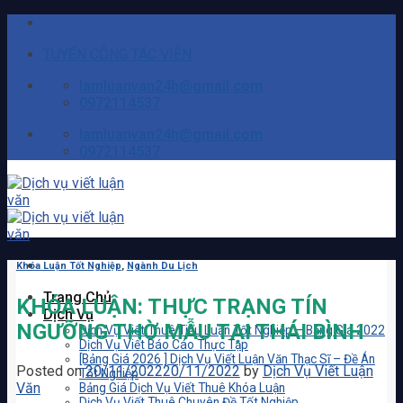
Skip
to
TUYỂN CÔNG TÁC VIÊN
content
lamluanvan24h@gmail.com
0972114537
lamluanvan24h@gmail.com
0972114537
Khóa Luận Tốt Nghiệp
,
Ngành Du Lịch
Trang Chủ
KHÓA LUẬN: THỰC TRẠNG TÍN
Dịch Vụ
NGƯỠNG THỜ MẪU TẠI THÁI BÌNH
Dịch Vụ Viết Thuê Tiểu Luận Tốt Nghiệp – Bảng Giá 2022
Dịch Vụ Viết Báo Cáo Thực Tập
[Bảng Giá 2026 ] Dịch Vụ Viết Luận Văn Thạc Sĩ – Đề Án
Posted on
20/11/2022
20/11/2022
by
Dịch Vụ Viết Luận
Tốt Nghiệp
Văn
Bảng Giá Dịch Vụ Viết Thuê Khóa Luận
Dịch Vụ Viết Thuê Chuyên Đề Tốt Nghiệp