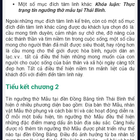
Một số mục đích tâm linh khác:
Khóa luận: Thực
trạng tín ngưỡng thờ mẫu tại Thái Bình.
Ngoài những mục đích tâm linh kể trên, còn có một số mục
đích đến tâm linh khác cũng được du khách lựa chọn đó là:
cầu mong tình duyên; cảm nhận sự chở che, đỡ nâng của
các thánh thần và tìm niềm tin trong cuộc sống; một số cầu
mong cho người thân đã mất được siêu thoát, hay rộng hơn
là cầu mong cho thế giới được hòa bình, người dân an
lạc..v.v… tất cả điều thể hiện những mong muốn của con
người cho cuộc sống của bản thân và xã hội ngày càng tốt
đep hơn. Tất cả điều thể hiện niềm tin mãnh liệt của du
khách đối với điểm đến tâm linh này.
Tiểu kết chương 2
Tín ngưỡng thờ Mẫu tại đền Đồng Bằng tỉnh Thái Bình thể
hiện ở nhiều phương diện bao gồm: Địa bàn thờ Mẫu, nhân
vật Mẫu thờ phụng và cách bài trí và các hoạt động diễn ra.
Ở mỗi một biểu hiện, tín ngưỡng thờ Mẫu đều thể hiện
những đặc điểm mang dấu ấn bản địa sâu sắc. Càng hiểu
được rõ thêm tín ngưỡng thờ Mẫu được phát triển như thế
nào tại đền Đồng Bằng. Điều đó ảnh hưởng từ ba nhân tố