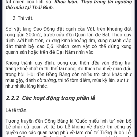
tất nhiên của lịch sử.
Khóa luận: Thực trạng tín ngưỡng
thờ mẫu tại Thái Bình.
Thi vật.
Sới vật làng Đào Động đặt cạnh cầu Vật, trên khoảng đất
rộng gần 200m2, trước cửa đền Quan lớn đệ Bát. Theo quy
định, sới hình tròn, đường kính khoảng 4m, xung quanh đắp
đất thành bệ, cao 0,6. Khách xem vật có thể đứng xung
quanh sân hoặc trên đê Đại Nẫm nhìn vào.
Không thành quy định, song các thôn đều vận động trai
tráng khoẻ nhất ra thi thố tài năng, đô thiên hạ ít về giao đấu
trong hội. Hội đền Đồng Bằng còn nhiều trò chơi khác như
múa gậy, đánh cờ tướng, thi tổ tôm điếm, múa kỳ lân, sư tử…
như nhiều làng khác.
2.2.2 Các hoạt động trong phần lễ
Lễ tế thần.
Tương truyền đền Đồng Bằng là “Quốc miếu linh từ” nên bộ
Lễ phải cử quan về tế, bộ Lễ không về được thì cũng uỷ
quyền cho các quan hàng phủ về làm chủ tế. Tiếng là bộ Lễ,