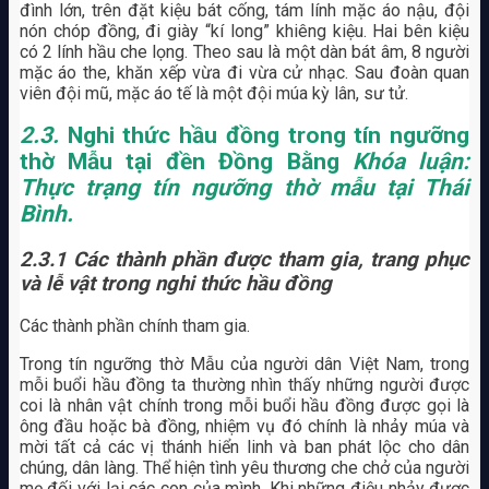
đình lớn, trên đặt kiệu bát cống, tám lính mặc áo nậu, đội
nón chóp đồng, đi giày “kí long” khiêng kiệu. Hai bên kiệu
có 2 lính hầu che lọng. Theo sau là một dàn bát âm, 8 người
mặc áo the, khăn xếp vừa đi vừa cử nhạc. Sau đoàn quan
viên đội mũ, mặc áo tế là một đội múa kỳ lân, sư tử.
2.3.
Nghi thức hầu đồng trong tín ngưỡng
thờ Mẫu tại đền Đồng Bằng
Khóa luận:
Thực trạng tín ngưỡng thờ mẫu tại Thái
Bình.
2.3.1 Các thành phần được tham gia, trang phục
và lễ vật trong nghi thức hầu đồng
Các thành phần chính tham gia.
Trong tín ngưỡng thờ Mẫu của người dân Việt Nam, trong
mỗi buổi hầu đồng ta thường nhìn thấy những người được
coi là nhân vật chính trong mỗi buổi hầu đồng được gọi là
ông đầu hoặc bà đồng, nhiệm vụ đó chính là nhảy múa và
mời tất cả các vị thánh hiển linh và ban phát lộc cho dân
chúng, dân làng. Thể hiện tình yêu thương che chở của người
mẹ đối với lại các con của mình. Khi những điệu nhảy được