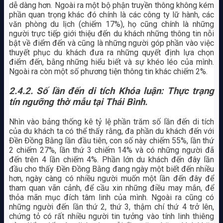
dễ dàng hơn. Ngoài ra một bộ phận truyền thông không kém
phần quan trọng khác đó chính là các công ty lữ hành, các
văn phòng du lịch (chiếm 17%), họ cũng chính là những
người trực tiếp giới thiệu đến du khách những thông tin nỗi
bật về điểm đến và cũng là những người góp phần vào việc
thuyết phục du khách đưa ra những quyết định lựa chọn
điểm đến, bằng những hiểu biết và sự khéo léo của mình.
Ngoài ra còn một số phương tiện thông tin khác chiếm 2%.
2.4.2. Số lần đến di tích Khóa luận: Thực trạng
tín ngưỡng thờ mẫu tại Thái Bình.
Nhìn vào bảng thống kê tỷ lệ phần trăm số lần đến di tích
của du khách ta có thể thấy rằng, đa phần du khách đến với
Đền Đồng Bằng lần đầu tiên, con số này chiếm 55%, lần thứ
2 chiếm 27%, lần thứ 3 chiếm 14% và có những người đã
đến trên 4 lần chiếm 4%. Phần lớn du khách đến đây lần
đầu cho thấy Đền Đồng Bằng đang ngày một biết đến nhiều
hơn, ngày càng có nhiều người muốn một lần đến đây để
tham quan vãn cảnh, để cầu xin những điều may mắn, để
thỏa mãn mục đích tâm linh của mình. Ngoài ra cũng có
những người đến lần thứ 2, thứ 3, thậm chí thứ 4 trở lên,
chứng tỏ có rất nhiều người tin tưởng vào tính linh thiêng