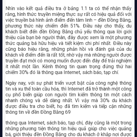
Nhìn vào kết quả điều tra ở bảng 1.1 ta có thể nhận thấy
rằng, hình thức truyền miệng thực sự rất có hiệu quả đối với
việc truyền bá hình ảnh điểm đến tâm linh – đền Đồng Bằng,
phương thức này chiếm đến 51%. Điều này cho thấy, du
khách biết đến đền Đồng Bằng chủ yếu thông qua lời giới
thiệu của bạn bè người thân, đây được xem là một phương
thức quảng bá hữu hiệu và tiết kiệm chi phí nhất. Điều này
cũng báo hiệu rằng, những phản hồi và đánh giá của du
khách về điểm đến là rất tốt, nhờ vậy mà những người được
truyền đạt mới có mong muốn được đến đây để trải nghiệm
ít nhất một lần. Kênh thông tin quan trọng đứng thứ hai
chiếm 30% đó là thông qua Internet, sách báo, tạp chí.
Ngày nay, với sự phát triển vượt bật của công nghệ thông
tin và xu thế toàn cầu hóa, thì Internet đã trở thành một công
cụ phổ biến giúp con người tìm kiếm thông tin một cách
nhanh chóng và dễ dàng nhất. Vì vậy mà 30% du khách
được điều tra cho biết, họ đã tìm kiếm và tiếp cận những
thông tin về đền Đồng Bằng 69
thông qua Internet, sách báo, tạp chí, đây cũng là một trong
những phương tiện thông tin hiệu quả giúp cho việc quảng
bá, giới thiệu đền Đồng Bằng cho du khách ở khắp nơi được