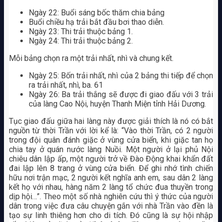
Ngày 22: Buổi sáng bốc thăm chia bảng
Buổi chiều hạ trải bắt đầu bơi thao diễn.
Ngày 23: Thi trải thuộc bảng 1.
Ngày 24: Thi trải thuộc bảng 2.
Mỗi bảng chọn ra một trải nhất, nhì và chung kết.
Ngày 25: Bốn trải nhất, nhì của 2 bảng thi tiếp để chọn
ra trải nhất, nhì, ba. 61
Ngày 26: Ba trải thắng sẽ được đi giao đấu với 3 trải
của làng Cao Nội, huyện Thanh Miện tỉnh Hải Dương.
Tục giao đấu giữa hai làng này được giải thích là nó có bắt
nguồn từ thời Trần với lời kể là: “Vào thời Trần, có 2 người
trong đội quân đánh giặc ở vùng cửa biển, khi giặc tan họ
chia tay ở quán nước làng Nuồi. Một người ở lại phủ Nội
chiêu dân lập ấp, một người trở về Đào Động khai khẩn đất
đai lập lên 8 trang ở vùng cửa biển. Để ghi nhớ tình chiến
hữu nơi trận mạc, 2 người kết nghĩa anh em, sau dân 2 làng
kết họ với nhau, hàng năm 2 làng tổ chức đua thuyền trong
dịp hội…”. Theo một số nhà nghiên cứu thì ý thức của người
dân trong việc đưa câu chuyện gắn với nhà Trần vào đền là
tạo sự linh thiêng hơn cho di tích. Đó cũng là sự hội nhập