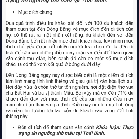
trạng tín ngưỡng thờ mẫu tại Thái Bình.
Mục đích chung
Qua quá trình điều tra khảo sát đối với 100 du khách đến
tham quan tại đền Đồng Bằng về mục đích đến di tích của
họ, có thể rút ra một nhận xét rằng, du khách đến với đền
Đồng Bằng bởi rất nhiều mục đích khác nhau, tuy nhiên mục
đích chủ yếu được rất nhiều người lựa chọn đó là đến di
tích để cầu xin những điều may mắn và đến để tham quan
vãn cảnh thư giản, bên cạnh đó còn có một số mục đích
khác, ta có thể xem kết quả ở bảng dưới đây:
Đền Đồng Bằng ngày nay được biết đến là một điểm di tích
tâm linh mang tính linh thiêng và giàu giá trị văn hóa lịch sử.
Nơi đây vừa là chốn thờ tự tôn nghiêm, nơi đặt điện thờ vua
cha Bát Hải và ba vị thánh Mẫu. Bởi vậy mà có đến 71% du
khách đến đây với mục đích để cầu xin những điều may
mắn cho bản thân và gia đình. Điều này nói lên sự linh ứng
và niềm tin tưởng lớn lao của du khách vào vùng đất linh
thiêng này.
Đến di tích để tham quan vãn cảnh
Khóa luận: Thực
trạng tín ngưỡng thờ mẫu tại Thái Bình.