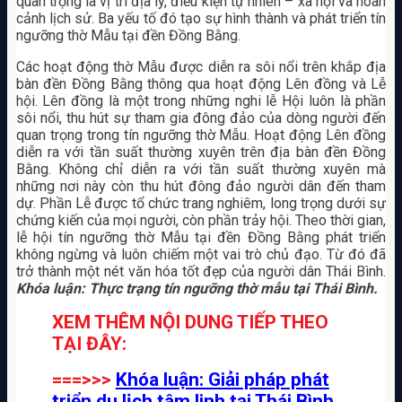
quan trọng là vị trí địa lý, điều kiện tự nhiên – xã hội và hoàn
cảnh lịch sử. Ba yếu tố đó tạo sự hình thành và phát triển tín
ngưỡng thờ Mẫu tại đền Đồng Bằng.
Các hoạt động thờ Mẫu được diễn ra sôi nổi trên khắp địa
bàn đền Đồng Bằng thông qua hoạt động Lên đồng và Lễ
hội. Lên đồng là một trong những nghi lễ Hội luôn là phần
sôi nổi, thu hút sự tham gia đông đảo của dòng người đến
quan trọng trong tín ngưỡng thờ Mẫu. Hoạt động Lên đồng
diễn ra với tần suất thường xuyên trên địa bàn đền Đồng
Bằng. Không chỉ diễn ra với tần suất thường xuyên mà
những nơi này còn thu hút đông đảo người dân đến tham
dự. Phần Lễ được tổ chức trang nghiêm, long trọng dưới sự
chứng kiến của mọi người, còn phần trảy hội. Theo thời gian,
lễ hội tín ngưỡng thờ Mẫu tại đền Đồng Bằng phát triển
không ngừng và luôn chiếm một vai trò chủ đạo. Từ đó đã
trở thành một nét văn hóa tốt đẹp của người dân Thái Bình.
Khóa luận: Thực trạng tín ngưỡng thờ mẫu tại Thái Bình.
XEM THÊM NỘI DUNG TIẾP THEO
TẠI ĐÂY:
===>>>
Khóa luận: Giải pháp phát
triển du lịch tâm linh tại Thái Bình