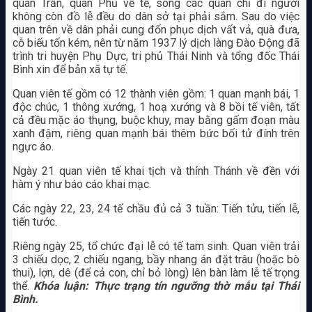
quan Trấn, quan Phủ về tế, song các quan chỉ đi người
không còn đồ lễ đều do dân sở tại phải sắm. Sau do việc
quan trên về dân phải cung đốn phục dịch vất vả, quà đưa,
cỗ biếu tốn kém, nên từ năm 1937 lý dịch làng Đào Động đã
trình tri huyện Phụ Dực, tri phủ Thái Ninh và tổng đốc Thái
Bình xin để bản xã tự tế.
Quan viên tế gồm có 12 thành viên gồm: 1 quan mạnh bái, 1
độc chúc, 1 thông xướng, 1 hoạ xướng và 8 bồi tế viên, tất
cả đều mặc áo thụng, buộc khuy, may bằng gấm đoạn màu
xanh đậm, riêng quan mạnh bái thêm bức bối tử đính trên
ngực áo.
Ngày 21 quan viên tế khai tịch và thỉnh Thánh về đền với
hàm ý như báo cáo khai mạc.
Các ngày 22, 23, 24 tế chầu đủ cả 3 tuần: Tiến tửu, tiến lễ,
tiến tước.
Riêng ngày 25, tổ chức đại lễ có tế tam sinh. Quan viên trải
3 chiếu dọc, 2 chiếu ngang, bầy nhang án đặt trâu (hoặc bò
thui), lợn, dê (để cả con, chỉ bỏ lòng) lên bàn làm lễ tế trọng
thể.
Khóa luận: Thực trạng tín ngưỡng thờ mẫu tại Thái
Bình.