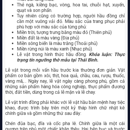
Thẻ ngà, kiềng bạc, vòng, hoa tai, chuỗi hạt, xuyến,
quạt và son phấn.
Tuy nhiên cũng có trường hợp, người hầu đồng chỉ
cần một vuông vải đỏ. Màu sắc của trang phục phải
phù hợp với màu sắc của từng phủ:
Miền trời, tượng trưng bằng màu đỏ (Thiên phủ)
Miền đất là màu vàng (Địa phủ)
Miền sông biển là màu trắng (Thoải phủ)
Miền rừng núi là màu xanh (Nhạc phủ).
Lễ vật trong hình thức hầu đồng.
Khóa luận: Thực
trạng tín ngưỡng thờ mẫu tại Thái Bình.
Lễ vật trong mỗi vấn hầu trước kia thường đơn giản. Vật
phẩm cơ bản gồm xôi, thịt, hoa quả, chầu, cau, rượu, thuốc,
vàng mã,… Ngày nay, lễ vật ngày càng phong phú, gồm cả
những sản phẩm hàng hóa công nghiệp, thực phẩm đương
thời, đắt tiền, dùng trong cả lễ mặn và lễ chay.
Lễ vật trình đồng phải khác với lễ vật hầu bản mệnh hay tiệc
khao, được trình bày trên một kỷ tháp hình chữ nhật kê
chính giữa và gồm những thứ sau đây:
Chén đũa bạc, đĩa và cốc pha lê. Chính giữa là một cái
gương trên phủ một chiếc khăn thêu. Hai bên bục và trước