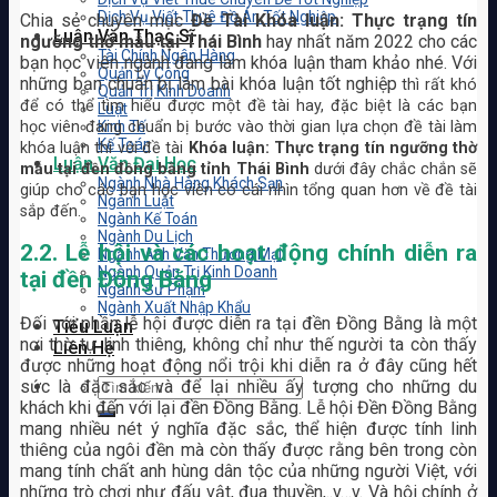
Dịch Vụ Viết Thuê Đồ Án Tốt Nghiệp
Chia sẻ chuyên mục
Đề Tài Khóa luận: Thực trạng tín
Luận Văn Thạc Sĩ
ngưỡng thờ mẫu tại Thái Bình
hay nhất năm 2022 cho các
Tài Chính Ngân Hàng
bạn học viên ngành đang làm khóa luận tham khảo nhé. Với
Quản Lý Công
những bạn chuẩn bị làm bài khóa luận tốt nghiệp
thì rất khó
Quản Trị Kinh Doanh
để có thể tìm hiểu được một đề tài hay, đặc biệt là các bạn
Luật
học viên đang chuẩn bị bước vào thời gian lựa chọn đề tài làm
Kinh Tế
Kế Toán
khóa luận thì với đề tài
Khóa luận: Thực trạng tín ngưỡng thờ
Luận Văn Đại Học
mẫu tại đền đồng bằng tỉnh Thái Bình
dưới đây chắc chắn sẽ
Ngành Nhà Hàng Khách Sạn
giúp cho các bạn học viên có cái nhìn tổng quan hơn về đề tài
Ngành Luật
sắp đến.
Ngành Kế Toán
Ngành Du Lịch
2.2. Lễ hội và các hoạt động chính diễn ra
Ngành Anh Văn Thương Mại
Ngành Quản Trị Kinh Doanh
tại đền Đồng Bằng
Ngành Sư Phạm
Ngành Xuất Nhập Khẩu
Đối với phần lễ hội được diễn ra tại đền Đồng Bằng là một
Tiểu Luận
nơi thờ tự linh thiêng, không chỉ như thế người ta còn thấy
Liên Hệ
được những hoạt động nổi trội khi diễn ra ở đây cũng hết
sức là đặc sắc và để lại nhiều ấy tượng cho những du
khách khi đến với lại đền Đồng Bằng. Lễ hội Đền Đồng Bằng
mang nhiều nét ý nghĩa đặc sắc, thể hiện được tính linh
thiêng của ngôi đền mà còn thấy được rằng bên trong còn
mang tính chất anh hùng dân tộc của những người Việt, với
những trò chơi như đấu vật, đua thuyền,..v…v. Và hội chính ở