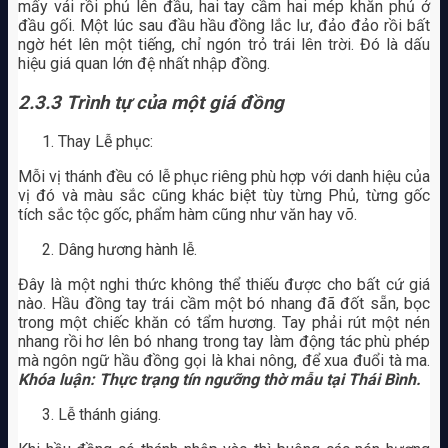
mấy vái rồi phủ lên đầu, hai tay cầm hai mép khăn phủ ở
đầu gối. Một lúc sau đầu hầu đồng lắc lư, đảo đảo rồi bất
ngờ hét lên một tiếng, chỉ ngón trỏ trái lên trời. Đó là dấu
hiệu giá quan lớn đệ nhất nhập đồng.
2.3.3 Trình tự của một giá đồng
Thay Lễ phục:
Mỗi vị thánh đều có lễ phục riêng phù hợp với danh hiệu của
vị đó và màu sắc cũng khác biệt tùy từng Phủ, từng gốc
tích sắc tộc gốc, phẩm hàm cũng như văn hay võ.
Dâng hương hành lễ.
Đây là một nghi thức không thể thiếu được cho bất cứ giá
nào. Hầu đồng tay trái cầm một bó nhang đã đốt sẵn, bọc
trong một chiếc khăn có tẩm hương. Tay phải rút một nén
nhang rồi hơ lên bó nhang trong tay làm động tác phù phép
mà ngôn ngữ hầu đồng gọi là khai nông, để xua đuổi tà ma.
Khóa luận: Thực trạng tín ngưỡng thờ mẫu tại Thái Bình.
Lễ thánh giáng.