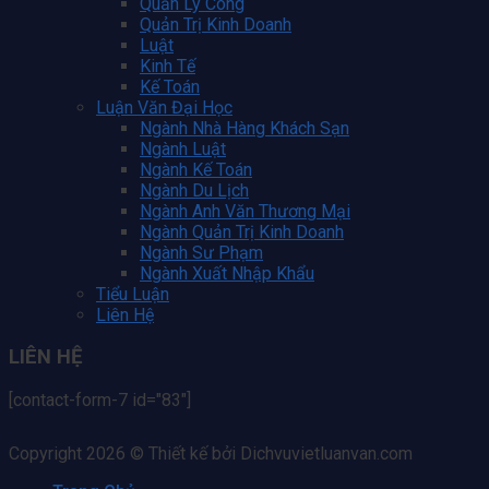
Quản Lý Công
Quản Trị Kinh Doanh
Luật
Kinh Tế
Kế Toán
Luận Văn Đại Học
Ngành Nhà Hàng Khách Sạn
Ngành Luật
Ngành Kế Toán
Ngành Du Lịch
Ngành Anh Văn Thương Mại
Ngành Quản Trị Kinh Doanh
Ngành Sư Phạm
Ngành Xuất Nhập Khẩu
Tiểu Luận
Liên Hệ
LIÊN HỆ
[contact-form-7 id="83"]
Copyright 2026 © Thiết kế bởi Dichvuvietluanvan.com