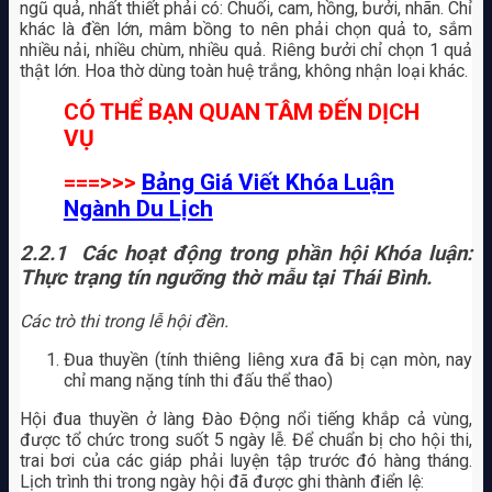
ngũ quả, nhất thiết phải có: Chuối, cam, hồng, bưởi, nhãn. Chỉ
khác là đền lớn, mâm bồng to nên phải chọn quả to, sắm
nhiều nải, nhiều chùm, nhiều quả. Riêng bưởi chỉ chọn 1 quả
thật lớn. Hoa thờ dùng toàn huệ trắng, không nhận loại khác.
CÓ THỂ BẠN QUAN TÂM ĐẾN DỊCH
VỤ
===>>>
Bảng Giá Viết Khóa Luận
Ngành Du Lịch
2.2.1 Các hoạt động trong phần hội Khóa luận:
Thực trạng tín ngưỡng thờ mẫu tại Thái Bình.
Các trò thi trong lễ hội đền.
Đua thuyền (tính thiêng liêng xưa đã bị cạn mòn, nay
chỉ mang nặng tính thi đấu thể thao)
Hội đua thuyền ở làng Đào Động nổi tiếng khắp cả vùng,
được tổ chức trong suốt 5 ngày lễ. Để chuẩn bị cho hội thi,
trai bơi của các giáp phải luyện tập trước đó hàng tháng.
Lịch trình thi trong ngày hội đã được ghi thành điển lệ: