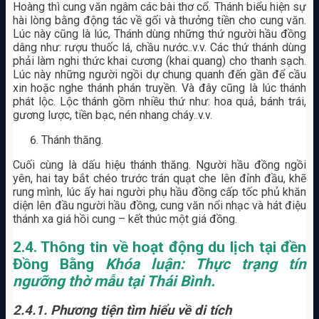
Hoàng thì cung văn ngâm các bài thơ cổ. Thánh biểu hiện sự
hài lòng bằng động tác về gối và thưởng tiền cho cung văn.
Lúc này cũng là lúc, Thánh dùng những thứ người hầu đồng
dâng như: rượu thuốc lá, chầu nước..v.v. Các thứ thánh dùng
phải làm nghi thức khai cương (khai quang) cho thanh sạch.
Lúc này những người ngồi dự chung quanh đến gần để cầu
xin hoặc nghe thánh phán truyền. Và đây cũng là lúc thánh
phát lộc. Lộc thánh gồm nhiều thứ như: hoa quả, bánh trái,
gương lược, tiền bạc, nén nhang cháy..v.v.
Thánh thăng.
Cuối cùng là dấu hiệu thánh thăng. Người hầu đồng ngồi
yên, hai tay bắt chéo trước trán quạt che lên đỉnh đầu, khẽ
rung mình, lúc ấy hai người phụ hầu đồng cấp tốc phủ khăn
diện lên đầu người hầu đồng, cung văn nổi nhạc và hát điệu
thánh xa giá hồi cung – kết thúc một giá đồng.
2.4. Thông tin về hoạt động du lịch tại đền
Đồng Bằng
Khóa luận: Thực trạng tín
ngưỡng thờ mẫu tại Thái Bình.
2.4.1. Phương tiện tìm hiểu về di tích