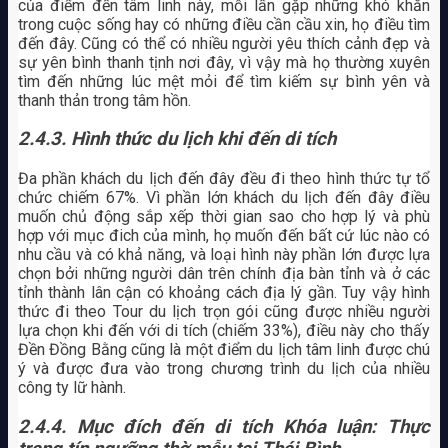
của điểm đến tâm linh này, mỗi lần gặp những khó khăn
trong cuộc sống hay có những điều cần cầu xin, họ điều tìm
đến đây. Cũng có thể có nhiều người yêu thích cảnh đẹp và
sự yên bình thanh tịnh nơi đây, vì vậy mà họ thường xuyên
tìm đến những lúc mệt mỏi để tìm kiếm sự bình yên và
thanh thản trong tâm hồn.
2.4.3. Hình thức du lịch khi đến di tích
Đa phần khách du lịch đến đây đều đi theo hình thức tự tổ
chức chiếm 67%. Vì phần lớn khách du lịch đến đây điều
muốn chủ động sắp xếp thời gian sao cho hợp lý và phù
hợp với mục đich của mình, họ muốn đến bất cứ lúc nào có
nhu cầu và có khả năng, và loại hình này phần lớn được lựa
chọn bởi những người dân trên chính địa bàn tỉnh và ở các
tỉnh thành lân cận có khoảng cách địa lý gần. Tuy vậy hình
thức đi theo Tour du lịch trọn gói cũng được nhiều người
lựa chọn khi đến với di tích (chiếm 33%), điều này cho thấy
Đền Đồng Bằng cũng là một điểm du lịch tâm linh được chú
ý và được đưa vào trong chương trình du lịch của nhiều
công ty lữ hành.
2.4.4. Mục đích đến di tích Khóa luận: Thực