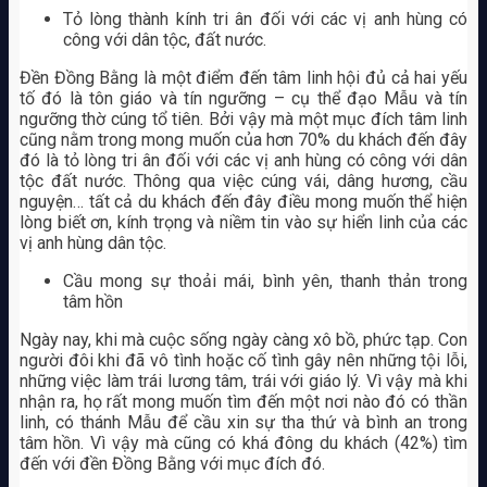
Tỏ lòng thành kính tri ân đối với các vị anh hùng có
công với dân tộc, đất nước.
Đền Đồng Bằng là một điểm đến tâm linh hội đủ cả hai yếu
tố đó là tôn giáo và tín ngưỡng – cụ thể đạo Mẫu và tín
ngưỡng thờ cúng tổ tiên. Bởi vậy mà một mục đích tâm linh
cũng nằm trong mong muốn của hơn 70% du khách đến đây
đó là tỏ lòng tri ân đối với các vị anh hùng có công với dân
tộc đất nước. Thông qua việc cúng vái, dâng hương, cầu
nguyện… tất cả du khách đến đây điều mong muốn thể hiện
lòng biết ơn, kính trọng và niềm tin vào sự hiển linh của các
vị anh hùng dân tộc.
Cầu mong sự thoải mái, bình yên, thanh thản trong
tâm hồn
Ngày nay, khi mà cuộc sống ngày càng xô bồ, phức tạp. Con
người đôi khi đã vô tình hoặc cố tình gây nên những tội lỗi,
những việc làm trái lương tâm, trái với giáo lý. Vì vậy mà khi
nhận ra, họ rất mong muốn tìm đến một nơi nào đó có thần
linh, có thánh Mẫu để cầu xin sự tha thứ và bình an trong
tâm hồn. Vì vậy mà cũng có khá đông du khách (42%) tìm
đến với đền Đồng Bằng với mục đích đó.