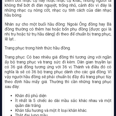
thêm bớt nhạc cụ này hoặc nhạc cụ khác, nhưng người ta
không thể bớt đi đàn nguyệt, trống nhỏ, cảnh đôi vì đây là
những nhạc cụ nòng cốt, nhạc cụ tính cách của dàn nhạc
hầu bóng.
Nhân sự cho một buổi hầu đồng: Ngoài Ông đồng hay Bà
đồng thường có thêm hai hoặc bốn phụ đồng (được gọi là
nhị trụ hoặc tứ trụ hầu dâng) đi theo để chuẩn bị trang phục,
lễ lạt…
Trang phục trong hình thức hầu đồng.
Trang phục: Có bao nhiêu giá đồng thì tương ứng với ngần
ấy bộ trang phục và trang sức đi kèm. Dân gian truyền lại
có 36 giá đồng tương ứng với 36 vị Thánh và điều đó có
nghĩa là sẽ có 36 bộ trang phục dành cho các giá đồng. Vì
vậy người hầu đồng sẽ phải chuẩn bị đầy đủ trang phục tùy
theo định hầu mấy giá. Thường thì cần những trang phục
sau đây:
Khăn đỏ phủ diện
Ít nhất là 5 chiếc áo dài mầu sắc khác nhau và một
quần dài trắng.
Khăn tấu hương và một ít loại khăn khác.
Thắt đai lưng mầu.