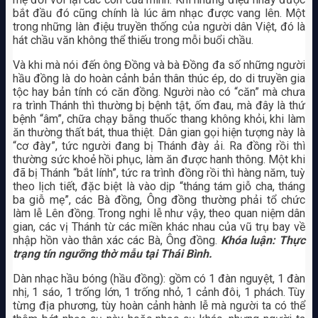
bắt đầu đó cũng chính là lúc âm nhạc được vang lên. Một
trong những làn điệu truyền thống của người dân Việt, đó là
hát chầu văn không thể thiếu trong mỗi buổi chầu.
Và khi mà nói đến ông Đồng và bà Đồng đa số những người
hầu đồng là do hoàn cảnh bản thân thúc ép, do di truyền gia
tộc hay bản tính có căn đồng. Người nào có “căn” mà chưa
ra trình Thánh thì thường bị bệnh tật, ốm đau, mà đây là thứ
bệnh “âm”, chữa chạy bằng thuốc thang không khỏi, khi làm
ăn thường thất bát, thua thiệt. Dân gian gọi hiện tượng này là
“cơ đày”, tức người đang bị Thánh đày ải. Ra đồng rồi thì
thường sức khoẻ hồi phục, làm ăn được hanh thông. Một khi
đã bị Thánh “bắt lính”, tức ra trình đồng rồi thì hàng năm, tuỳ
theo lịch tiết, đặc biệt là vào dịp “tháng tám giỗ cha, tháng
ba giỗ mẹ”, các Bà đồng, Ông đồng thường phải tổ chức
làm lễ Lên đồng. Trong nghi lễ như vậy, theo quan niệm dân
gian, các vị Thánh từ các miền khác nhau của vũ trụ bay về
nhập hồn vào thân xác các Bà, Ông đồng.
Khóa luận: Thực
trạng tín ngưỡng thờ mẫu tại Thái Bình.
Dàn nhạc hầu bóng (hầu đồng): gồm có 1 đàn nguyệt, 1 đàn
nhị, 1 sáo, 1 trống lớn, 1 trống nhỏ, 1 cảnh đôi, 1 phách. Tùy
từng địa phương, tùy hoàn cảnh hành lễ mà người ta có thể