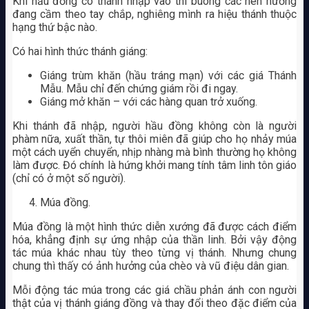
Khi hầu đồng có thánh nhập vào thì buông các nén hương
đang cầm theo tay chắp, nghiêng mình ra hiệu thánh thuộc
hạng thứ bậc nào.
Có hai hình thức thánh giáng:
Giáng trùm khăn (hầu tráng mạn) với các giá Thánh
Mẫu. Mẫu chỉ đến chứng giám rồi đi ngay.
Giáng mở khăn – với các hàng quan trở xuống.
Khi thánh đã nhập, người hầu đồng không còn là người
phàm nữa, xuất thần, tự thôi miên đã giúp cho họ nhảy múa
một cách uyển chuyển, nhịp nhàng mà bình thường họ không
làm được. Đó chính là hứng khởi mang tính tâm linh tôn giáo
(chỉ có ở một số người).
Múa đồng.
Múa đồng là một hình thức diễn xướng đã được cách điểm
hóa, khẳng định sự ứng nhập của thần linh. Bởi vậy động
tác múa khác nhau tùy theo từng vị thánh. Nhưng chung
chung thì thấy có ảnh hưởng của chèo và vũ điệu dân gian.
Mỗi động tác múa trong các giá chầu phản ánh con người
thật của vị thánh giáng đồng và thay đổi theo đặc điểm của