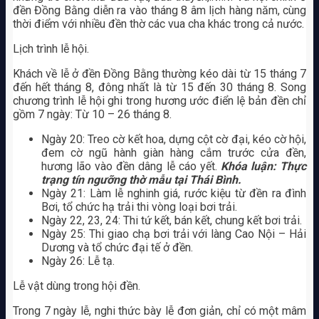
đền Đồng Bằng diễn ra vào tháng 8 âm lịch hàng năm, cùng
thời điểm với nhiều đền thờ các vua cha khác trong cả nước.
Lịch trình lễ hội.
Khách về lễ ở đền Đồng Bằng thường kéo dài từ 15 tháng 7
đến hết tháng 8, đông nhất là từ 15 đến 30 tháng 8. Song
chương trình lễ hội ghi trong hương ước điển lệ bản đền chỉ
gồm 7 ngày: Từ 10 – 26 tháng 8.
Ngày 20: Treo cờ kết hoa, dựng cột cờ đại, kéo cờ hội,
đem cờ ngũ hành giàn hàng cắm trước cửa đền,
hương lão vào đền dâng lễ cáo yết.
Khóa luận: Thực
trạng tín ngưỡng thờ mẫu tại Thái Bình.
Ngày 21: Làm lễ nghinh giá, rước kiệu từ đền ra đình
Bơi, tổ chức hạ trải thi vòng loại bơi trải.
Ngày 22, 23, 24: Thi tứ kết, bán kết, chung kết bơi trải.
Ngày 25: Thi giao chạ bơi trải với làng Cao Nội – Hải
Dương và tổ chức đại tế ở đền.
Ngày 26: Lễ tạ.
Lễ vật dùng trong hội đền.
Trong 7 ngày lễ, nghi thức bày lễ đơn giản, chỉ có một mâm