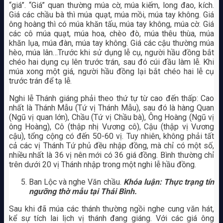
“giá”. “Giá” quan thường múa cờ, múa kiếm, long đao, kích.
Giá các chầu bà thì múa quạt, múa mồi, múa tay không. Giá
ông hoàng thì có múa khăn tấu, múa tay không, múa cờ. Giá
các cô múa quạt, múa hoa, chèo đò, múa thêu thùa, múa
khăn lụa, múa đàn, múa tay không. Giá các cậu thường múa
hèo, múa lân…Trước khi sử dụng lễ cụ, người hầu đồng bắt
chéo hai dụng cụ lên trước trán, sau đó cúi đầu làm lễ. Khi
múa xong một giá, người hầu đồng lại bắt chéo hai lễ cụ
trước trán để tạ lễ.
Nghi lễ Thánh giáng phải theo thứ tự từ cao đến thấp: Cao
nhất là Thánh Mẫu (Tứ vị Thánh Mẫu), sau đó là hàng Quan
(Ngũ vị quan lớn), Chầu (Tứ vị Chầu bà), Ông Hoàng (Ngũ vị
ông Hoàng), Cô (thập nhị Vương cô), Cậu (thập vị Vương
cậu), tổng cộng có đến 50-60 vị. Tuy nhiên, không phải tất
cả các vị Thánh Tứ phủ đều nhập đồng, mà chỉ có một số,
nhiều nhất là 36 vị nên mới có 36 giá đồng. Bình thường chỉ
trên dưới 20 vị Thánh nhập trong một nghi lễ hầu đồng.
Ban Lộc và nghe Văn chầu.
Khóa luận: Thực trạng tín
ngưỡng thờ mẫu tại Thái Bình.
Sau khi đã múa các thánh thường ngồi nghe cung văn hát,
kể sự tích lai lịch vị thánh đang giáng. Với các giá ông