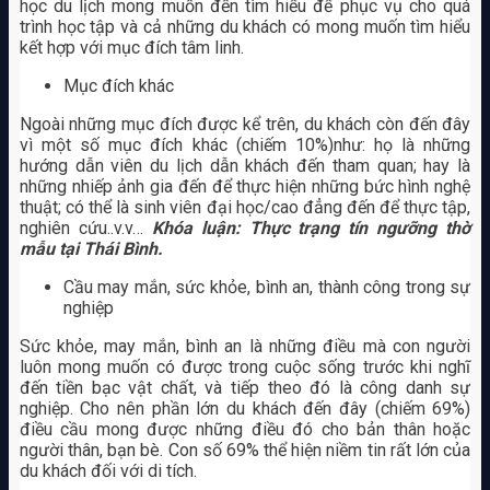
học du lịch mong muốn đến tìm hiểu để phục vụ cho quá
trình học tập và cả những du khách có mong muốn tìm hiểu
kết hợp với mục đích tâm linh.
Mục đích khác
Ngoài những mục đích được kể trên, du khách còn đến đây
vì một số mục đích khác (chiếm 10%)như: họ là những
hướng dẫn viên du lịch dẫn khách đến tham quan; hay là
những nhiếp ảnh gia đến để thực hiện những bức hình nghệ
thuật; có thể là sinh viên đại học/cao đẳng đến để thực tập,
nghiên cứu..v.v…
Khóa luận: Thực trạng tín ngưỡng thờ
mẫu tại Thái Bình.
Cầu may mắn, sức khỏe, bình an, thành công trong sự
nghiệp
Sức khỏe, may mắn, bình an là những điều mà con người
luôn mong muốn có được trong cuộc sống trước khi nghĩ
đến tiền bạc vật chất, và tiếp theo đó là công danh sự
nghiệp. Cho nên phần lớn du khách đến đây (chiếm 69%)
điều cầu mong được những điều đó cho bản thân hoặc
người thân, bạn bè. Con số 69% thể hiện niềm tin rất lớn của
du khách đối với di tích.