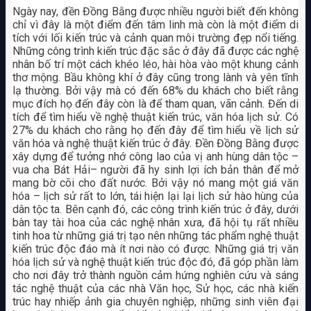
Ngày nay, đền Đồng Bằng được nhiều người biết đến không
chỉ vì đây là một điểm đến tâm linh mà còn là một điểm di
tích với lối kiến trúc và cảnh quan môi trường đẹp nổi tiếng.
Những công trình kiến trúc đặc sắc ở đây đã được các nghệ
nhân bố trí một cách khéo léo, hài hòa vào một khung cảnh
thơ mộng. Bầu không khí ở đây cũng trong lành và yên tĩnh
lạ thường. Bởi vậy mà có đến 68% du khách cho biết rằng
mục đích họ đến đây còn là để tham quan, vãn cảnh. Đến di
tích để tìm hiểu về nghệ thuật kiến trúc, văn hóa lịch sử. Có
27% du khách cho rằng họ đến đây để tìm hiểu về lịch sử
văn hóa và nghệ thuật kiến trúc ở đây. Đền Đồng Bằng được
xây dựng để tưởng nhớ công lao của vị anh hùng dân tộc –
vua cha Bát Hải– người đã hy sinh lợi ích bản thân để mở
mang bờ cõi cho đất nước. Bởi vậy nó mang một giá văn
hóa – lịch sử rất to lớn, tái hiện lại lại lịch sử hào hùng của
dân tộc ta. Bên cạnh đó, các công trình kiến trúc ở đây, dưới
bàn tay tài hoa của các nghệ nhân xưa, đã hội tụ rất nhiều
tinh hoa từ những giá trị tạo nên những tác phẩm nghệ thuật
kiến trúc độc đáo mà ít nơi nào có được. Những giá trị văn
hóa lịch sử và nghệ thuật kiến trúc độc đó, đã góp phần làm
cho nơi đây trở thành nguồn cảm hứng nghiên cứu và sáng
tác nghệ thuật của các nhà Văn học, Sử học, các nhà kiến
trúc hay nhiếp ảnh gia chuyên nghiệp, những sinh viên đại