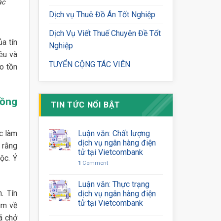
ắc
Dịch vụ Thuê Đồ Án Tốt Nghiệp
Dịch Vụ Viết Thuế Chuyên Đề Tốt
a tín
Nghiệp
êu và
TUYỂN CỘNG TÁC VIÊN
o tồn
Đồng
TIN TỨC NỔI BẬT
c làm
Luận văn: Chất lượng
dịch vụ ngân hàng điện
 rằng
tử tại Vietcombank
ộc. Ý
1
Comment
Luận văn: Thực trạng
. Tín
dịch vụ ngân hàng điện
tử tại Vietcombank
ìm về
ã chở