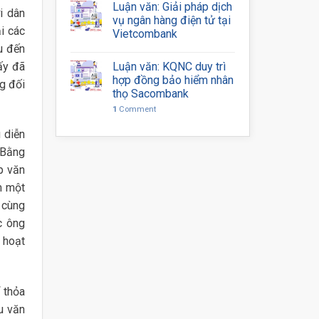
Luận văn: Giải pháp dịch
i dân
vụ ngân hàng điện tử tại
i các
Vietcombank
u đến
ấy đã
Luận văn: KQNC duy trì
hợp đồng bảo hiểm nhân
ng đối
thọ Sacombank
1
Comment
 diễn
 Bằng
p văn
m một
 cùng
c ông
 hoạt
 thỏa
u văn