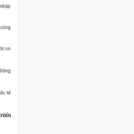
 nhập
 công
ước có
 Đồng
ốc tế
riển