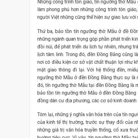
Những công trình tôn giáo, tín ngưỡng thờ Mẫu
làm phong phú hơn những công trình tôn giáo
người Việt những cũng thể hiện sự giao lưu với n
Thứ ba, bảo tồn tín ngưỡng thờ Mẫu ở đề Đồng
những ngành quan trọng góp phần phát triển kin
đồi núi, để phát triển du lịch tự nhiên, nhưng tr
lịch tâm linh. Trong đó, đền Đồng Bằng cũng là
nơi có điều kiện cơ sở vật chất thuận lợi như 
mặt giao thông đi lại. Với hệ thống đền, miếu,
ngưỡng thờ Mẫu ở đền Đồng Bằng thực sự là mộ
đó, tín ngưỡng thờ Mẫu tại đền Đồng Bằng là một
bảo tồn tín ngưỡng thờ Mẫu ở đền Đồng Bằng s
đồng dân cư địa phương, các cơ sở kinh doanh du 
Tóm lại, những ý nghĩa văn hóa trên của tín ng
của kinh tế thị trường, trước sự thay đổi của nh
những giá trị văn hóa truyền thống, cổ xưa trư
hướng tiêu cực. Vì vậy, tín ngưỡng thờ Mẫu t