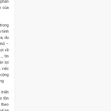
 phần
n của
trong
 hình
óa, du
phố –
ợi về
, tín
n lợi
, việc
 cộng
ng.
triển
ảo tồn
 theo
hế hệ