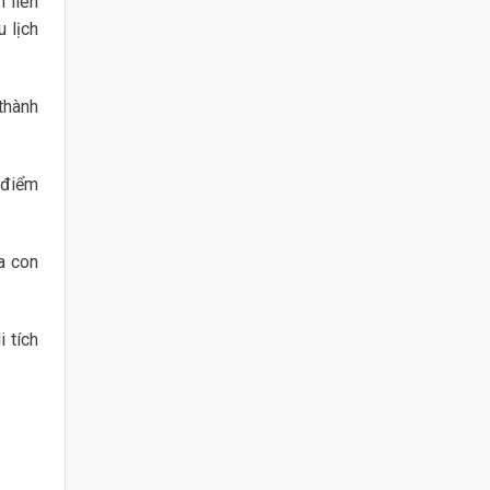
 liên
 lịch
thành
 điểm
ủa con
 tích