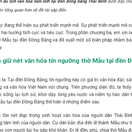
ển du lịch văn hóa tâm linh tại đền đồng bằng Thái Bình
dưới đây ch
ìn tổng quan hơn về đề tài sắp đến.
 đang thể hiện sự phát triển mạnh mẽ. Sự phát triển mạnh mẽ củ
hai hướng tích cực và tiêu cực. Trong phần chương ba, em xin n
hờ Mẫu tại đền Đồng Bằng và đề xuất một số biện pháp nhầm bả
y.
ìn giữ nét văn hóa tín ngưỡng thờ Mẫu tại đền 
 ta. Tại đền Đồng Bằng, tín ngưỡng này có giá trị văn hóa đặc sắ
ng và văn hóa Việt Nam nói chung. Trên phương diện đó, ta thấy
m sống lại lịch sử, khơi dậy lòng yêu nước và niềm tự hào dân t
Mẫu tại đền Đồng Bằng thể hiện ở những điểm sau:
 tồn nét đẹp trong sinh hoạt văn hóa của người dân Thái Bình
g tâm linh của người dân. Cư dân bản địa đến lễ thánh Mẫu như t
ho con người lúc họ gặp khó khăn. Đi lễ đền, phủ, chùa thờ Mẫu đ