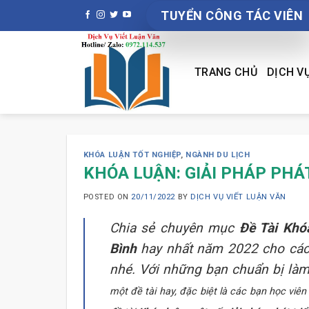
Skip
TUYỂN CÔNG TÁC VIÊN
to
content
TRANG CHỦ
DỊCH V
KHÓA LUẬN TỐT NGHIỆP
,
NGÀNH DU LỊCH
KHÓA LUẬN: GIẢI PHÁP PHÁT
POSTED ON
20/11/2022
BY
DỊCH VỤ VIẾT LUẬN VĂN
Chia sẻ chuyên mục
Đề Tài Khóa
Bình
hay nhất năm 2022 cho các
nhé. Với những bạn chuẩn bị làm
một đề tài hay, đặc biệt là các bạn học viên