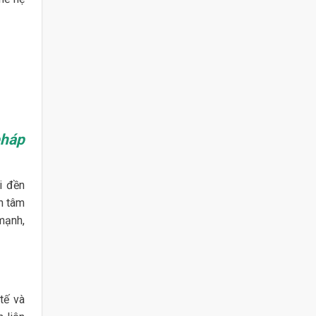
pháp
i đền
h tâm
 mạnh,
tế và