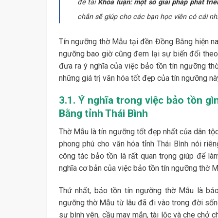
đề tài
Khóa luận: một số giải pháp phát tri
chắn sẽ giúp cho các bạn học viên có cái nh
Tín ngưỡng thờ Mẫu tại đền Đồng Bằng hiện nay
ngưỡng bao giờ cũng đem lại sự biến đổi theo 
đưa ra ý nghĩa của việc bảo tồn tín ngưỡng t
những giá trị văn hóa tốt đẹp của tín ngưỡng nà
3.1. Ý nghĩa trong việc bảo tồn g
Bằng tỉnh Thái Bình
Thờ Mẫu là tín ngưỡng tốt đẹp nhất của dân tộc
phong phú cho văn hóa tỉnh Thái Bình nói riê
công tác bảo tồn là rất quan trọng giúp để là
nghĩa cơ bản của việc bảo tồn tín ngưỡng thờ 
Thứ nhất, bảo tồn tín ngưỡng thờ Mẫu là bảo
ngưỡng thờ Mẫu từ lâu đã đi vào trong đời sốn
sự bình yên, cầu may mắn, tài lộc và che chở c