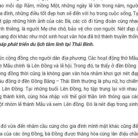
Vào mỗi dịp Rằm, mồng Một, những ngày lễ lớn trong năm, ngườ
 đình, những điều tốt đẹp hơn sẽ đến với họ trong cuộc sống, Tạ
ắt gặp những hình ảnh của các Bà, các cô đi từng đoàn cùng nha
inh thiêng, là người Mẹ che chở, bảo vệ cho con người. Nét đẹp 
y sang đời khác như một sinh hoạt văn hóa đã trở thành truyền thố
áp phát triển du lịch tâm linh tại Thái Bình.
ức cộng đồng cho người dân địa phương. Các hoạt động thờ Mẫu
ờ Mẫu chính là Lên Đồng và lễ hội. Trong đó, ta thấy ở đền Đồng
êng đồng thời cũng là không gian văn hóa nhằm khơi gợi nét đẹ
u đồng ở đền Đồng Bằng – Thái Bình thường là phụ nữ, họ chiế
ên Đồng. Tại những buổi Lên Đồng, họ tập trung lại với nhau
 thành kính, cùng hòa nhập với thế giới thần linh thông qua cá
ột nhóm lễ thánh Mẫu và xem Lên đồng. Đó là nét đẹp trong sinh
 đó vừa đến nhằm cầu cúng cho gia đình mình mặt khác cũng để
a của các ông Đồng, bà Đồng được thăng hòa cùng làn điệu chầ