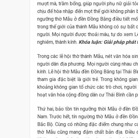
mượt mà, trầm bổng, giúp người phụ nữ giải tỏ
chịu để hòa nhập đến mọt thế giới không phân bi
ngưỡng thờ Mẫu ở đền Đồng Bằng điều tiết mối
trong thế giới của thánh Mẫu không có sự bất cô
người. Mọi người được thoải máu, tự do xem Lên
nghiêm, thành kính.
Khóa luận: Giải pháp phát tr
Trong các lễ hội thờ thánh Mẫu, nét văn hóa s
người dân địa phương. Mọi người cùng nhau chuẩ
kính. Lễ hội thờ Mẫu đền Đồng Bằng tại Thái Bìn
tham gia đặc biệt là giới trẻ. Trong không gia
khoảng không gian tổ chức các trò chơi, người 
hoạt văn hóa cộng đồng dân cư Thái Bình cần phả
Thứ hai, bảo tồn tín ngưỡng thời Mẫu ở đền Đồ
Nam. Trước hết, tín ngường thờ Mẫu ở đền Đồn
Bắc Bộ. Cùng có những đặc điểm chung như cá
thờ Mẫu cũng mang đậm chất bản địa. Điều đ