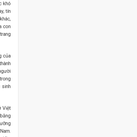
c khó
y, tín
khác,
ủa con
trang
g của
thành
 người
trong
 sinh
 Việt
 bằng
gưỡng
 Nam.