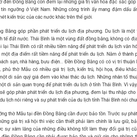
 ở đền Đồng Bằng còn đem lại những giá trị văn hóa đặc sắc góp
, tín ngưỡng ở Việt Nam. Những công trình ấy mang đậm dấu ấ
ét kiến trúc của các nước khác trên thế giới.
 Bằng góp phần phát triển du lịch địa phương. Du lịch là một 
h tế đất nước. Thái Bình là một vùng đất đồng bằng, không có địa
ái lại Thái Bình có rất nhiều tiềm năng để phát triển du lịch văn h
 một địa điểm rất tiềm năng để phát triển du lịch. Nằm ở thành 
khách sạn, nhà hàng, bưu điện… Đền Đồng Bằng có có vị trí thuận l
 phủ thờ Mẫu có nhiều giá trị lịch, kiến trú, hội họa, điêu khắc…
t di sản quý giá đem vào khai thác du lịch. Những nhân tố thuậ
 di sản quan trọng để phát triển du lịch ở tỉnh Thái Bình. Vì vậy
ẽ góp phàn phát triển du lịch địa phương, đem lại thu nhập cho
lịch nói riêng và sự phát triển của du lịch tỉnh Thái Bình nói chu
ưỡng thờ Mẫu tại đền Đồng Bằng cần được bảo tồn. Trước sự phát 
ững giá trị xã hội thì việc cần thiết phải làm chính là lưu giữ, b
ớc sự xâm lăng của những điều không tốt làm thay đổi giá trị cũ
ại đền Đồng Bằng cần phải được bảo tồn và giữ gìn cho những t