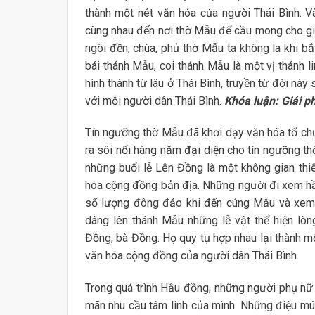
thành một nét văn hóa của người Thái Bình. 
cùng nhau đến nơi thờ Mẫu để cầu mong cho gia
ngôi đền, chùa, phủ thờ Mẫu ta không la khi b
bái thánh Mẫu, coi thánh Mẫu là một vị thánh l
hình thành từ lâu ở Thái Bình, truyền từ đời nà
với mỗi người dân Thái Bình.
Khóa luận: Giải ph
Tín ngưỡng thờ Mẫu đã khơi dạy văn hóa tổ ch
ra sôi nổi hàng năm đại diện cho tín ngưỡng th
những buổi lễ Lên Đồng là một không gian thi
hóa cộng đồng bản địa. Những người đi xem hầ
số lượng đông đảo khi đến cúng Mẫu và xem L
dâng lên thánh Mẫu những lễ vật thể hiện lòng
Đồng, bà Đồng. Họ quy tụ hợp nhau lại thành m
văn hóa cộng đồng của người dân Thái Bình.
Trong quá trình Hầu đồng, những người phụ nữ
mãn nhu cầu tâm linh của mình. Những điệu mú