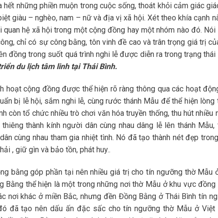
a hết những phiền muộn trong cuộc sống, thoát khỏi cảm giác giá
ệt giàu – nghèo, nam – nữ và địa vị xã hội. Xét theo khía cạnh nà
 quan hệ xã hội trong một cộng đồng hay một nhóm nào đó. Nói 
ng, chỉ có sự công bằng, tôn vinh đề cao và trân trọng giá trị c
 đồng trong suốt quá trình nghi lễ được diễn ra trong trạng thái 
iển du lịch tâm linh tại Thái Bình.
inh hoạt cộng đồng được thể hiện rõ ràng thông qua các hoạt độn
n bị lễ hội, sắm nghi lễ, cùng rước thánh Mẫu để thể hiện lòng 
h còn tổ chức nhiều trò chơi văn hóa truyền thống, thu hút nhiều
n thiêng thành kính người dân cùng nhau dâng lễ lên thánh Mẫu, 
dân cùng nhau tham gia nhiệt tình. Nó đã tạo thành nét đẹp trong
i , giữ gìn và bảo tồn, phát huy..
ng bằng góp phần tại nên nhiều giá trị cho tín ngưỡng thờ Mẫu ở
g Bằng thể hiện là một trong những nơi thờ Mẫu ở khu vực đồng
c nơi khác ở miền Bắc, nhưng đền Đồng Bằng ở Thái Bình tín n
ó đã tạo nên dấu ấn đặc sấc cho tín ngưỡng thờ Mẫu ở Việt