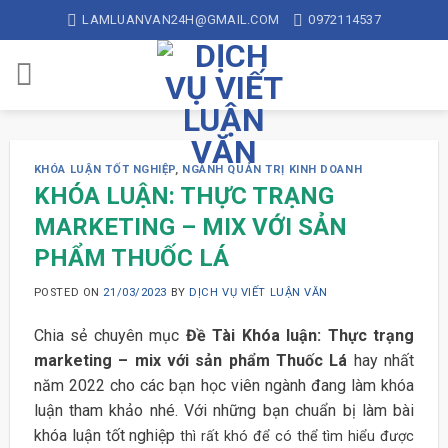
Skip
LAMLUANVAN24H@GMAIL.COM
0972114537
to
content
KHÓA LUẬN TỐT NGHIỆP
,
NGÀNH QUẢN TRỊ KINH DOANH
KHÓA LUẬN: THỰC TRẠNG
MARKETING – MIX VỚI SẢN
PHẨM THUỐC LÁ
POSTED ON
21/03/2023
BY
DỊCH VỤ VIẾT LUẬN VĂN
Chia sẻ chuyên mục
Đề Tài Khóa luận: Thực trạng
marketing – mix với sản phẩm Thuốc Lá
hay nhất
năm 2022 cho các bạn học viên ngành đang làm khóa
luận tham khảo nhé. Với những bạn chuẩn bị làm bài
khóa luận tốt nghiệp
thì rất khó để có thể tìm hiểu được