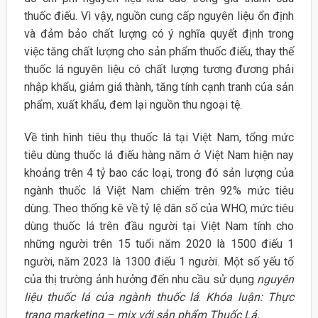
thuốc điếu. Vì vậy, nguồn cung cấp nguyên liệu ổn định
và đảm bảo chất lượng có ý nghĩa quyết định trong
việc tăng chất lượng cho sản phẩm thuốc điếu, thay thế
thuốc lá nguyên liệu có chất lượng tương đương phải
nhập khẩu, giảm giá thành, tăng tính cạnh tranh của sản
phẩm, xuất khẩu, đem lại nguồn thu ngoại tệ.
Về tình hình tiêu thụ thuốc lá tại Việt Nam, tổng mức
tiêu dùng thuốc lá điếu hàng năm ở Việt Nam hiện nay
khoảng trên 4 tỷ bao các loại, trong đó sản lượng của
ngành thuốc lá Việt Nam chiếm trên 92% mức tiêu
dùng. Theo thống kê về tỷ lệ dân số của WHO, mức tiêu
dùng thuốc lá trên đầu người tại Việt Nam tính cho
những người trên 15 tuổi năm 2020 là 1500 điếu 1
người, năm 2023 là 1300 điếu 1 người. Một số yếu tố
của thị trường ảnh hưởng đến nhu cầu sử dụng
nguyên
liệu thuốc lá của ngành thuốc lá
:
Khóa luận: Thực
trạng marketing – mix với sản phẩm Thuốc Lá.