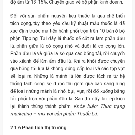
độ ẩm từ 13-15%. Chuyển giao về bộ phận kinh doanh.
Đối với sản phẩm nguyên liệu thuốc lá qua chế biến
tách cọng, tùy theo yêu cầu kỹ thuật mẫu thuốc lá đã
xác định trước mà tiến hành phối trộn trên 10 bàn ở bộ
phận Tipping. Tại đây lá thuốc sẽ cắt ra làm phần đầu
lá, phần giữa lá có cọng nhỏ và đuôi lá có cọng lớn.
Phần đầu lá và giữa lá sẽ qua các băng tải, rồi chuyển
vào xilanh để làm ẩm đầu lá. Khi ra khỏi được chuyển
qua băng tải lựa lá không đúng cấp loại và các tạp vật
sẽ loại ra. Những lá mảnh lá lớn được tách ra từ hệ
thống tách cọng sẽ được thu gom qua các sàng rung
để loại những mảnh lá nhỏ, bụi, vụn, rồi đổ xuống băng
tải, phối trộn với phần đầu lá. Sau đó sấy lại, ép kiện
lại thành thùng thành phẩm.
Khóa luận: Thực trạng
marketing – mix với sản phẩm Thuốc Lá.
2.1.6 Phân tích thị trường