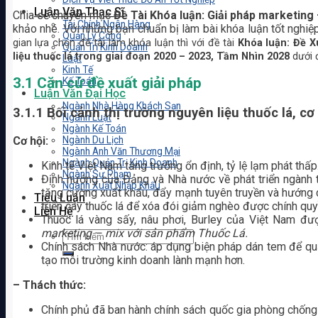
Luận Văn Thạc Sĩ
Chia sẻ chuyên mục
Đề Tài Khóa luận: Giải pháp marketing
Tài Chính Ngân Hàng
khảo nhé. Với những bạn chuẩn bị làm bài khóa luận tốt nghiệ
Quản Lý Công
gian lựa chọn đề tài làm khóa luận thì với đề tài
Khóa luận: Đề X
Quản Trị Kinh Doanh
liệu thuốc lá trong giai đoạn 2020 – 2023, Tầm Nhìn 2028
dưới 
Luật
Kinh Tế
3.1
Căn cứ đề xuất giải pháp
Kế Toán
Luận Văn Đại Học
Ngành Nhà Hàng Khách Sạn
3.1.1 Bối cảnh thị trường nguyên liệu thuốc lá, cơ
Ngành Luật
Ngành Kế Toán
Cơ hội:
Ngành Du Lịch
Ngành Anh Văn Thương Mại
Ngành Quản Trị Kinh Doanh
Kinh tế Việt Nam tăng trưởng ổn định, tỷ lệ lạm phát thấp
Ngành Sư Phạm
Định hướng của Đảng và Nhà nước về phát triển ngành th
Ngành Xuất Nhập Khẩu
tăng cường xuất khẩu, đẩy mạnh tuyên truyền và hướng d
Tiểu Luận
triển cây thuốc lá để xóa đói giảm nghèo được chính quy
Liên Hệ
Thuốc lá vàng sấy, nâu phơi, Burley của Việt Nam đư
marketing – mix với sản phẩm Thuốc Lá.
Chính sách Nhà nước: áp dụng biện pháp dán tem để quản
tạo môi trường kinh doanh lành mạnh hơn.
– Thách thức:
Chính phủ đã ban hành chính sách quốc gia phòng chống