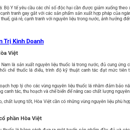
: Bộ Y tế yêu cầu các chỉ số độc hại cần được giảm xuống theo 
m, cạnh tranh gay gắt với các sản phẩm sản xuất hợp pháp của ngà
thuế, giá rẻ, cạnh tranh với nguyên liệu trong nước, ảnh hưởng đế
n Trị Kinh Doanh
Hòa Việt
t Nam là sản xuất nguyên liệu thuốc lá trong nước, đủ cung ứng c
ối chế thuốc lá điếu, trình độ kỹ thuật canh tác đạt mức tiên ti
hoạch hợp lý cho các vùng nguyên liệu thuốc lá nhằm đảm bảo nă
ong canh tác, thu hoạch và chế biến để nâng cao chất lượng nguyên 
, chất lượng tốt, Hòa Việt cần có những vùng nguyên liệu phù hợp
 cổ phần Hòa Việt
ệu thuốc lá bằng cách đưa ra một tuyến sản phẩm đầy đủ và các 