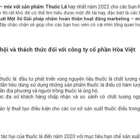
 – mix với sản phẩm Thuốc Lá
hay nhất năm 2022 cho các bạn h
p
thì rất khó để có thể tìm hiểu được một đề tài hay, đặc biệt là cá
uất Một Số Giải pháp nhằm hoàn thiện hoạt động marketing – mi
đây chắc chắn sẽ giúp cho các bạn học viên có cái nhìn tổng quan hơ
 hội và thách thức đối với công ty cổ phần Hòa Việt
.
uốc lá: đầu tư phát triển vùng nguyên liệu thuốc lá chất lượng 
ẫn tiêu dùng sử dụng những sản phẩm thuốc lá điếu có hàm lượng
ền địa phương và người trồng thuốc lá ủng hộ.
ợc đa số khách hàng chấp nhận và so sánh có chất lượng nga
 lý thuế tạo điều kiện cho các cơ sở sản xuất thuốc điếu trong 
 tác hại của thuốc lá đến năm 2020 với mục tiêu hạn chế sản xu