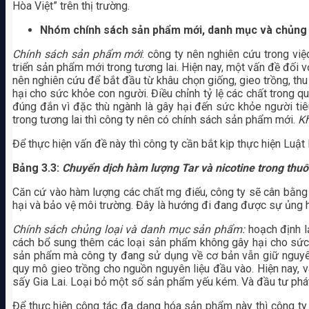
Hòa Việt” trên thị trường.
Nhóm chính sách sản phẩm mới, danh mục và chủng 
Chính sách sản phẩm mới
: công ty nên nghiên cứu trong vi
triển sản phẩm mới trong tương lai. Hiện nay, một vấn đề đối 
nên nghiên cứu để bắt đầu từ khâu chọn giống, gieo trồng, th
hại cho sức khỏe con người. Điều chỉnh tỷ lệ các chất trong q
đúng đắn vì đặc thù ngành là gây hại đến sức khỏe người tiê
trong tương lai thì công ty nên có chính sách sản phẩm mới.
Kh
Để thực hiện vấn đề này thì công ty cần bắt kịp thực hiện Luật 
Bảng 3.3:
Chuyển dịch hàm lượng Tar và nicotine trong thu
Căn cứ vào hàm lượng các chất mg điếu, công ty sẽ cân bằng
hại và bảo vệ môi trường. Đây là hướng đi đang được sự ủng hộ
Chính sách chủng loại và danh mục sản phẩm:
hoạch định l
cách bổ sung thêm các loại sản phẩm không gây hại cho sức kh
sản phẩm mà công ty đang sử dụng về cơ bản vẫn giữ nguyên
quy mô gieo trồng cho nguồn nguyên liệu đầu vào. Hiện nay, 
sấy Gia Lai. Loại bỏ một số sản phẩm yếu kém. Và đầu tư phá
Để thực hiện công tác đa dạng hóa sản phẩm này thì công ty 