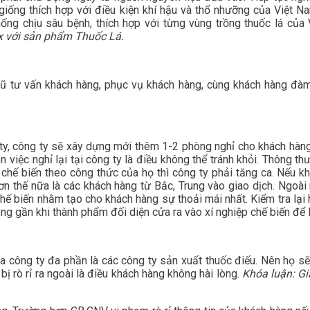
giống thích hợp với điều kiện khí hậu và thổ nhưỡng của Việt 
hống chịu sâu bệnh, thích hợp với từng vùng trồng thuốc lá củ
x với sản phẩm Thuốc Lá.
gũ tư vấn khách hàng, phục vụ khách hàng, cùng khách hàng đàm
 ty, công ty sẽ xây dựng mới thêm 1-2 phòng nghỉ cho khách hàng 
 việc nghỉ lại tại công ty là điều không thể tránh khỏi. Thông t
 chế biến theo công thức của họ thì công ty phải tăng ca. Nếu kh
ơn thế nữa là các khách hàng từ Bắc, Trung vào giao dịch. Ngoài 
ế biến nhằm tạo cho khách hàng sự thoải mái nhất. Kiểm tra lại h
hòng gần khi thành phẩm đối diện cửa ra vào xí nghiệp chế biến đ
a công ty đa phần là các công ty sản xuất thuốc điếu. Nên họ s
ị rò rỉ ra ngoài là điều khách hàng không hài lòng.
Khóa luận: G