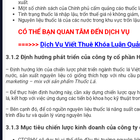
xuất.
Một số chính sách của Chính phủ cấm quảng cáo thuốc lá
Tình trạng thuốc lá nhập lậu, trốn thuế giá rẻ không giả
Nguyên liệu thuốc lá của các nước trong khu vực trốn lậu 
CÓ THỂ BẠN QUAN TÂM ĐẾN DỊCH VỤ
===>>>
Dịch Vụ Viết Thuê Khóa Luận Quả
3.1.2 Định hướng phát triển của công ty cổ phần 
– Định hướng lớn của chiến lược phát triển ngành thuốc lá Việ
nước, sản xuất nguyên liệu có giống thích hợp với nhu cầu ph
marketing – mix với sản phẩm Thuốc Lá.
– Để thực hiện định hướng này, cần xây dựng chiến lược quy 
lá, kết hợp với việc ứng dụng các tiến bộ khoa học kỹ thuật tr
– Bên cạnh đó, để có nguồn nguyên liệu thuốc lá năng suất cao
trình đầu tư và quản lý vùng nguyên liệu.
3.1.3
Mục tiêu chiến lược kinh doanh của công ty
CTCPHV sẽ duy trì vị thế dẫn đầu thị trường nguyên li