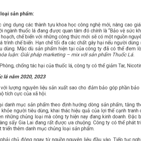
loại sản phẩm:
ệc ứng dụng các thành tựu khoa học công nghệ mới, nâng cao giá
với ngành thuốc lá đang được quan tâm đó chính là “Bảo vệ sức kh
u hoạch, chế biến với những công thức mới sẽ có một nguồn nguyê
uá trình chế biến. Hạn chế tối đa các chất gây hại nếu người dùn
u dùng. Mặc dù sản phẩm hiện tại của công ty đã có thể đem lờ
óa luận: Giải pháp marketing – mix với sản phẩm Thuốc Lá.
Phòng, chống tác hại của thuốc lá, công ty có thể giảm Tar, Nicoti
ốc lá năm 2020, 2023
 với lượng nguyên liệu sản xuất sao cho đảm bảo góp phần bảo 
 tích cực của xã hội.
ại danh mục sản phẩm theo định hướng dòng sản phẩm, tăng t
ỏe người tiêu dùng, khai thác hiệu quả của lợi thế cạnh tranh c
 những chủng loại mà công ty hiện nay đang kinh doanh. Đặc bi
vàng sấy Gia Lai đang rất được ưa chuộng. Công ty có thể phát t
t triển thêm danh mục chủng loại sản phẩm.
phải chủ động ngay từ nguồn nguyên liệu đầu vào. Tiếp tục nghi