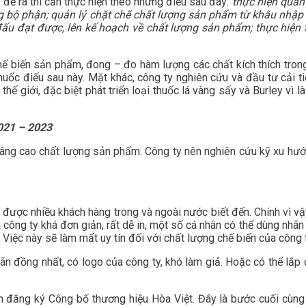
 đề ra thì cần thực hiện theo những điều sau đây:
thực hiện quản
ng bộ phận; quản lý chặt chẽ chất lượng sản phẩm từ khâu nhậ
ấu đạt được, lên kế hoạch về chất lượng sản phẩm; thực hiện t
hế biến sản phẩm, đong – đo hàm lượng các chất kích thích trong
thuốc điếu sau này. Mặt khác, công ty nghiên cứu và đầu tư cải 
hế giới, đặc biệt phát triển loại thuốc lá vàng sấy và Burley vì l
2021 – 2023
âng cao chất lượng sản phẩm. Công ty nên nghiên cứu kỹ xu hướng
được nhiều khách hàng trong và ngoài nước biết đến. Chính vì vậ
 công ty khá đơn giản, rất dễ in, một số cá nhân có thể dùng nhã
. Việc này sẽ làm mất uy tín đối với chất lượng chế biến của côn
nhãn đồng nhất, có logo của công ty, khó làm giả. Hoặc có thể lắ
h đăng ký Công bố thương hiệu Hòa Việt. Đây là bước cuối cùng