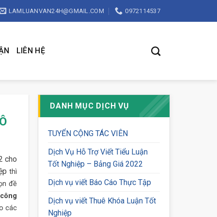
LAMLUANVAN24H@GMAIL.COM
0972114537
UẬN
LIÊN HỆ
DANH MỤC DỊCH VỤ
TÔ
TUYỂN CỘNG TÁC VIÊN
Dịch Vụ Hỗ Trợ Viết Tiểu Luận
2 cho
Tốt Nghiệp – Bảng Giá 2022
ệp
thì
Dịch vụ viết Báo Cáo Thực Tập
họn đề
 công
Dịch vụ viết Thuê Khóa Luận Tốt
o các
Nghiệp