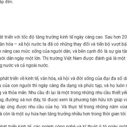
ắp đến.
t triển với tốc độ tăng trưởng kinh tế ngày càng cao. Sau hơn 2
 văn hóa – xã hội nước ta đã có những thay đổi và tiến bộ vượt bậ
ần nâng cao mức sống của người dân, và bên cạnh đó là sự gia tă
ười dân ngày một lớn. Thị trường Việt Nam được đánh giá là một 
ng nước và cả ngoài nước.
phát triển về kinh tế, văn hóa, xã hội và đời sống của đại đa số 
u của con người thì ngày càng đa dạng và phức tạp, và họ luôn
à thỏa mãn. Nhu cầu đi lại là một trong những nhu cầu thiết yế
ầng, đường sá nơi đây, tô được xem là phương tiện hữu ích giúp vi
 đáp ứng được nhu cầu của họ. Và thực tế trong những năm vừa
 và còn là một sự hứa hẹn tăng trưởng nhiều hơn trong thời gian tới.
át triển kinh tế, các ngành công nghệ và kĩ thuật ô tô ngày một