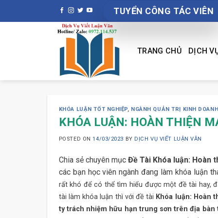
Skip
TUYỂN CÔNG TÁC VIÊN
to
content
TRANG CHỦ
DỊCH V
KHÓA LUẬN TỐT NGHIỆP
,
NGÀNH QUẢN TRỊ KINH DOAN
KHÓA LUẬN: HOÀN THIỆN MA
POSTED ON
14/03/2023
BY
DỊCH VỤ VIẾT LUẬN VĂN
Chia sẻ chuyên mục
Đề Tài Khóa luận: Hoàn 
các bạn học viên ngành đang làm khóa luận th
rất khó để có thể tìm hiểu được một đề tài hay, 
tài làm khóa luận thì với đề tài
Khóa luận: Hoàn t
ty trách nhiệm hữu hạn trung sơn trên địa bà