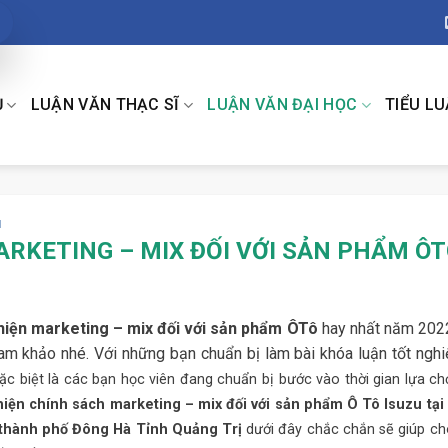
Ụ
LUẬN VĂN THẠC SĨ
LUẬN VĂN ĐẠI HỌC
TIỂU L
H
RKETING – MIX ĐỐI VỚI SẢN PHẨM Ô
thiện marketing – mix đối với sản phẩm ÔTô
hay nhất năm 202
am khảo nhé. Với những bạn chuẩn bị làm bài khóa luận tốt nghi
đặc biệt là các bạn học viên đang chuẩn bị bước vào thời gian lựa c
hiện chính sách marketing – mix đối với sản phẩm Ô Tô Isuzu tại
n thành phố Đông Hà Tỉnh Quảng Trị
dưới đây chắc chắn sẽ giúp ch