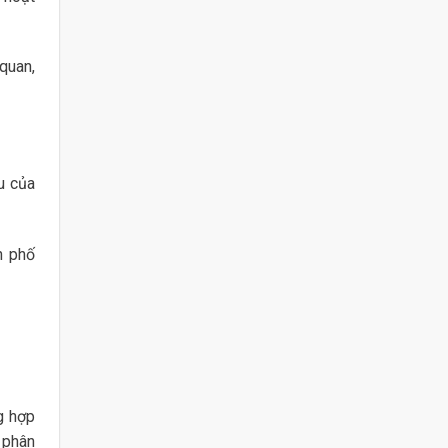
quan,
u của
h phố
g hợp
 phân