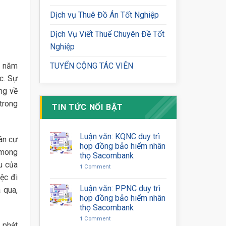
Dịch vụ Thuê Đồ Án Tốt Nghiệp
Dịch Vụ Viết Thuế Chuyên Đề Tốt
Nghiệp
0 năm
TUYỂN CỘNG TÁC VIÊN
c. Sự
ng về
trong
TIN TỨC NỔI BẬT
Luận văn: KQNC duy trì
dân cư
hợp đồng bảo hiểm nhân
 mong
thọ Sacombank
u của
1
Comment
ệc đi
Luận văn: PPNC duy trì
 qua,
hợp đồng bảo hiểm nhân
thọ Sacombank
1
Comment
 phát