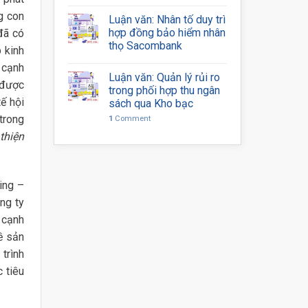
g con
Luận văn: Nhân tố duy trì
hợp đồng bảo hiểm nhân
đã có
thọ Sacombank
 kinh
ự cạnh
Luận văn: Quản lý rủi ro
 được
trong phối hợp thu ngân
tế hội
sách qua Kho bạc
trong
1
Comment
thiện
ing –
ng ty
 cạnh
ề sản
trình
 tiêu