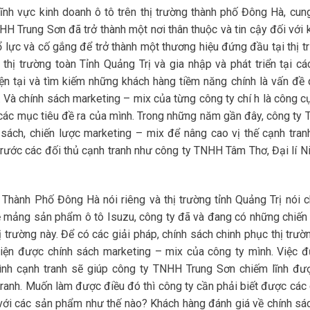
ĩnh vực kinh doanh ô tô trên thị trường thành phố Đông Hà, cun
H Trung Sơn đã trở thành một nơi thân thuộc và tin cậy đối với 
lực và cố gắng để trở thành một thương hiệu đứng đầu tại thị t
hị trường toàn Tỉnh Quảng Trị và gia nhập và phát triển tại các
ện tại và tìm kiếm những khách hàng tiềm năng chính là vấn đề 
. Và chính sách marketing – mix của từng công ty chí h là công c
 các mục tiêu đề ra của mình. Trong những năm gần đây, công ty
ách, chiến lược marketing – mix để nâng cao vị thế cạnh tran
trước các đối thủ cạnh tranh như công ty TNHH Tâm Thơ, Đại lí N
ng Thành Phố Đông Hà nói riêng và thị trường tỉnh Quảng Trị nói c
về mảng sản phẩm ô tô Isuzu, công ty đã và đang có những chiến 
 trường này. Để có các giải pháp, chính sách chinh phục thị trườn
hiện được chính sách marketing – mix của công ty mình. Việc đ
ình cạnh tranh sẽ giúp công ty TNHH Trung Sơn chiếm lĩnh đượ
tranh. Muốn làm được điều đó thì công ty cần phải biết được các 
 với các sản phẩm như thế nào? Khách hàng đánh giá về chính sá