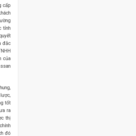
g cấp
khách
rường
 tỉnh
quyết
ụ đắc
 TNHH
h của
issan
hung,
lược,
g tốt
ưa ra
c thị
chính
ch đó