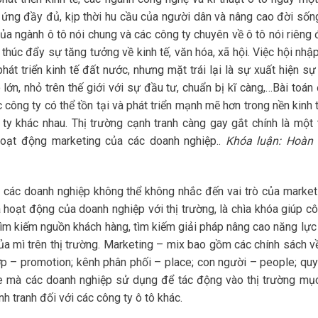
p ứng đầy đủ, kịp thời hu cầu của người dân và nâng cao đời sốn
a ngành ô tô nói chung và các công ty chuyên về ô tô nói riêng 
thúc đẩy sự tăng tưởng về kinh tế, văn hóa, xã hội. Việc hội nhập
hát triển kinh tế đất nước, nhưng mặt trái lại là sự xuất hiện s
 lớn, nhỏ trên thế giới với sự đầu tư, chuẩn bị kĩ càng,…Bài toán
 công ty có thể tồn tại và phát triển mạnh mẽ hơn trong nền kinh 
ty khác nhau. Thị trường cạnh tranh càng gay gắt chính là một 
hoạt động marketing của các doanh nghiệp..
Khóa luận: Hoàn 
hì các doanh nghiệp không thể không nhắc đến vai trò của market
a hoạt động của doanh nghiệp với thị trường, là chìa khóa giúp cô
, tìm kiếm nguồn khách hàng, tìm kiếm giải pháp nâng cao năng lực
của mì trên thị trường. Marketing – mix bao gồm các chính sách v
ợp – promotion; kênh phân phối – place; con người – people; quy 
e mà các doanh nghiệp sử dụng để tác động vào thị trường mục
h tranh đối với các công ty ô tô khác.