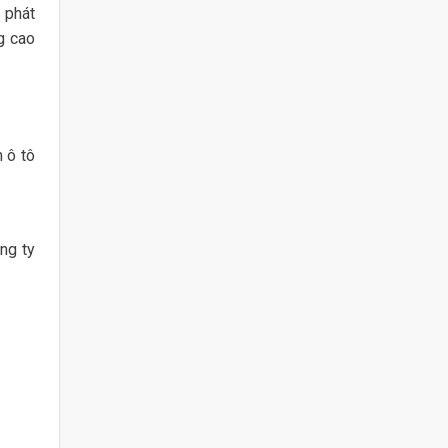
 phát
g cao
 ô tô
ng ty