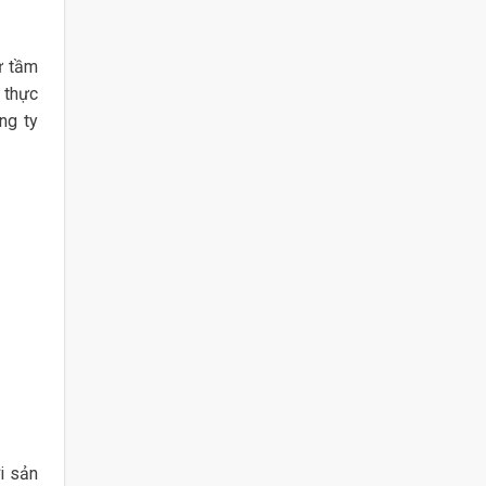
ư tầm
 thực
ng ty
i sản