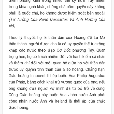
điểm phong kiến trong nhiều thế kỷ nữa. Tuy nhiên
trong khía cạnh khác, những nhà cầm quyền này không
phải là quốc chủ, họ không được kiểm soát bên ngoài.
(Tư Tưởng Của René Descartes Và Ảnh Hưởng Của
Nó)
Theo lý thuyết, họ là thần dân của Hoàng đế La Mã
thần thánh, người được cho là có uy quyền thế tục rộng
khắp các nước theo đạo Cơ Đốc phương Tây. Quan
trọng hơn, họ có trách nhiệm đối với hạnh kiểm cá nhân
và thậm chí đối với mối quan hệ giữa họ với thần dân
trước uy quyền tinh thần của Giáo hoàng. Chẳng hạn,
Giáo hoàng Innocent III ép buộc Vua Philip Augustus
của Pháp, bằng cách khai trừ vương quốc của ông, nếu
ông không đưa người vợ mình đã từ bỏ trở về cung.
Cũng Giáo hoàng này buộc Vua John nước Anh phải
công nhận nước Anh và Ireland là thái ấp của chức
Giáo hoàng.