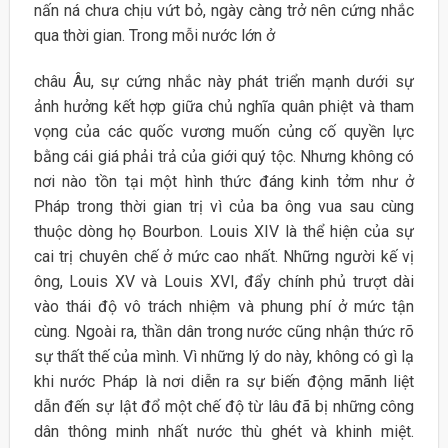
nấn ná chưa chịu vứt bỏ, ngày càng trở nên cứng nhắc
qua thời gian. Trong mỗi nước lớn ở
châu Âu, sự cứng nhắc này phát triển mạnh dưới sự
ảnh hưởng kết hợp giữa chủ nghĩa quân phiệt và tham
vọng của các quốc vương muốn củng cố quyền lực
bằng cái giá phải trả của giới quý tộc. Nhưng không có
nơi nào tồn tại một hình thức đáng kinh tởm như ở
Pháp trong thời gian trị vì của ba ông vua sau cùng
thuộc dòng họ Bourbon. Louis XIV là thể hiện của sự
cai trị chuyên chế ở mức cao nhất. Những người kế vị
ông, Louis XV và Louis XVI, đẩy chính phủ trượt dài
vào thái độ vô trách nhiệm và phung phí ở mức tận
cùng. Ngoài ra, thần dân trong nước cũng nhận thức rõ
sự thất thế của mình. Vì những lý do này, không có gì lạ
khi nước Pháp là nơi diễn ra sự biến động mãnh liệt
dẫn đến sự lật đổ một chế độ từ lâu đã bị những công
dân thông minh nhất nước thù ghét và khinh miệt.