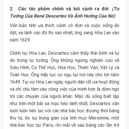
2. Các tác phẩm chính và bối cảnh ra đời:
(Tư
Tưởng Của René Descartes Và Ảnh Hưởng Của Nó)
Vốn bản tính ưa thích cảnh cô đơn và cuộc sống ẩn
dật, xa lánh các đô thị náo nhiệt, ông sang Hòa Lan vào
năm 1629.
Chính tại Hòa Lan, Descartes cảm thấy thái bình và tự
do trong tư tưởng. Ông không ngừng nghiên cứu về
Siêu Hình, Cơ Thể Học, Hóa Học, Thiên Văn, Vật Lý và
Toán Học. Ông tiếp tục cư ngụ tại nơi này cho tới năm
1649. Tại xứ Hòa Lan ngày, người dân rất ưa hoạt động
và chỉ chú tâm vào công việc của mình hơn là dòm ngó
tới các chuyện của người khác. Mặc dù sống biệt lập
như trên một bãi sa mạc hẻo lánh nhất, Descartes vẫn
luôn luôn liên lạc với các nhà bác học đương thời bằng
thư từ, do sự trung gian của linh mục Mersenne, một
nhà bác học tại Paris, rồi mãi về sau bằng các lần trở