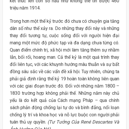
kết thúc lên con số hầu như không thể tin được 460
triệu năm 1914.
Trong hơn một thế kỷ trước đó chưa có chuyện gia tăng
dân số như thế xảy ra. Do những thay đổi này và những
thay đổi tương tự, cuộc sống đối với người hiện đại
mang một mức độ phức tạp và đa dạng chưa từng có.
Quan điểm chính trị, xã hội mới làm tăng thêm sự nhầm
lẫn, bối rối, hoang man. Cả thế kỷ là một quá trình thay
đổi liên tục, với các khuynh hướng mâu thuẫn và sự bất
đồng sâu sắc về các vấn đề xã hội. Tuy nhiên, chúng ta
phải giả định rằng thế kỷ 19 hoàn toàn không liên quan
với các giai đoạn trước đó. Đối với những năm 1800 –
1830 trường hợp không phải thế. Những năm này chủ
yếu là do kết quả của Cách mạng Pháp – qua chính
sách phản động chống lại tự do và bình đẳng, nổi loạn
chống lý trí và khoa học và nỗ lực buộc con người phải
tuân thủ uy quyền.
(Tư Tưởng Của René Descartes Và