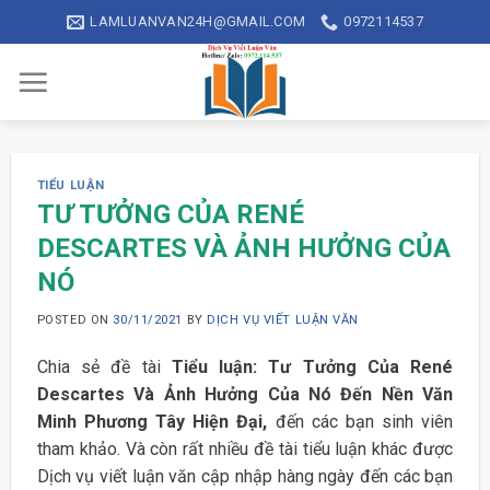
Skip
LAMLUANVAN24H@GMAIL.COM
0972114537
to
content
TIỂU LUẬN
TƯ TƯỞNG CỦA RENÉ
DESCARTES VÀ ẢNH HƯỞNG CỦA
NÓ
POSTED ON
30/11/2021
BY
DỊCH VỤ VIẾT LUẬN VĂN
Chia sẻ đề tài
Tiểu luận: Tư Tưởng Của René
Descartes Và Ảnh Hưởng Của Nó Đến Nền Văn
Minh Phương Tây Hiện Đại,
đến các bạn sinh viên
tham khảo. Và còn rất nhiều đề tài tiểu luận khác được
Dịch vụ viết luận văn cập nhập hàng ngày đến các bạn