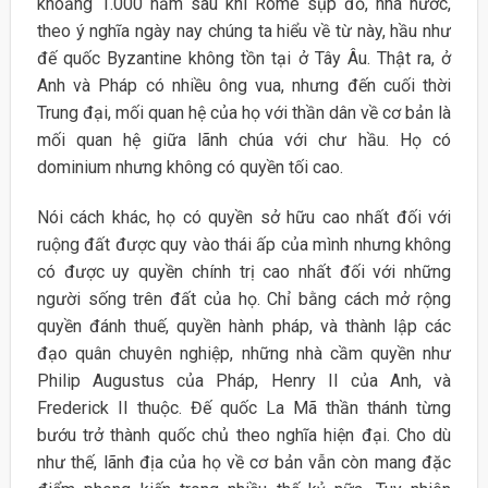
khoảng 1.000 năm sau khi Rome sụp đổ, nhà nước,
theo ý nghĩa ngày nay chúng ta hiểu về từ này, hầu như
đế quốc Byzantine không tồn tại ở Tây Âu. Thật ra, ở
Anh và Pháp có nhiều ông vua, nhưng đến cuối thời
Trung đại, mối quan hệ của họ với thần dân về cơ bản là
mối quan hệ giữa lãnh chúa với chư hầu. Họ có
dominium nhưng không có quyền tối cao.
Nói cách khác, họ có quyền sở hữu cao nhất đối với
ruộng đất được quy vào thái ấp của mình nhưng không
có được uy quyền chính trị cao nhất đối với những
người sống trên đất của họ. Chỉ bằng cách mở rộng
quyền đánh thuế, quyền hành pháp, và thành lập các
đạo quân chuyên nghiệp, những nhà cầm quyền như
Philip Augustus của Pháp, Henry II của Anh, và
Frederick II thuộc. Đế quốc La Mã thần thánh từng
bướu trở thành quốc chủ theo nghĩa hiện đại. Cho dù
như thế, lãnh địa của họ về cơ bản vẫn còn mang đặc