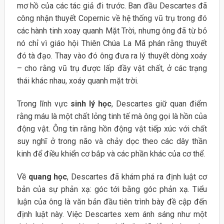
mơ hồ của các tác giả đi trước. Ban đầu Descartes đã
công nhận thuyết Copernic về hệ thống vũ trụ trong đó
các hành tinh xoay quanh Mặt Trời, nhưng ông đã từ bỏ
nó chỉ vì giáo hội Thiên Chúa La Mã phán rằng thuyết
đó tà đạo. Thay vào đó ông đưa ra lý thuyết dòng xoáy
– cho rằng vũ trụ được lấp đầy vật chất, ở các trạng
thái khác nhau, xoáy quanh mặt trời.
Trong lĩnh vực
sinh lý học
, Descartes giữ quan điểm
rằng máu là một chất lỏng tinh tế mà ông gọi là hồn của
động vật. Ông tin rằng hồn động vật tiếp xúc với chất
suy nghĩ ở trong não và chảy dọc theo các dây thần
kinh để điều khiển cơ bắp và các phần khác của cơ thể.
Về
quang học
, Descartes đã khám phá ra định luật cơ
bản của sự phản xạ: góc tới bằng góc phản xạ. Tiểu
luận của ông là văn bản đầu tiên trình bày đề cập đến
định luật này. Việc Descartes xem ánh sáng như một