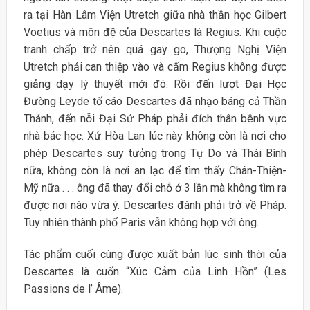
ra tại Hàn Lâm Viện Utretch giữa nhà thần học Gilbert
Voetius và môn đệ của Descartes là Regius. Khi cuộc
tranh chấp trở nên quá gay go, Thượng Nghị Viện
Utretch phải can thiệp vào và cấm Regius không được
giảng dạy lý thuyết mới đó. Rồi đến lượt Đại Học
Đường Leyde tố cáo Descartes đã nhạo báng cả Thần
Thánh, đến nỗi Đại Sứ Pháp phải đích thân bênh vực
nhà bác học. Xứ Hòa Lan lúc này không còn là nơi cho
phép Descartes suy tưởng trong Tự Do và Thái Bình
nữa, không còn là nơi an lạc để tìm thấy Chân-Thiện-
Mỹ nữa . . . ông đã thay đổi chỗ ở 3 lần mà không tìm ra
được nơi nào vừa ý. Descartes đành phải trở về Pháp.
Tuy nhiên thành phố Paris vẫn không hợp với ông.
Tác phẩm cuối cùng được xuất bản lúc sinh thời của
Descartes là cuốn “Xúc Cảm của Linh Hồn” (Les
Passions de l’ Âme).