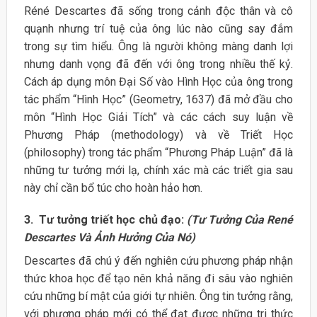
Réné Descartes đã sống trong cảnh độc thân và cô
quạnh nhưng trí tuệ của ông lúc nào cũng say đắm
trong sự tìm hiểu. Ông là người không màng danh lợi
nhưng danh vọng đã đến với ông trong nhiều thế kỷ.
Cách áp dụng môn Đại Số vào Hình Học của ông trong
tác phẩm “Hình Học” (Geometry, 1637) đã mở đầu cho
môn “Hình Học Giải Tích” và các cách suy luận về
Phương Pháp (methodology) và về Triết Học
(philosophy) trong tác phẩm “Phương Pháp Luận” đã là
những tư tưởng mới lạ, chính xác mà các triết gia sau
này chỉ cần bổ túc cho hoàn hảo hơn.
3. Tư tưởng triết học chủ đạo:
(Tư Tưởng Của René
Descartes Và Ảnh Hưởng Của Nó)
Descartes đã chú ý đến nghiên cứu phương pháp nhận
thức khoa học để tạo nên khả năng đi sâu vào nghiên
cứu những bí mật của giới tự nhiên. Ông tin tưởng rằng,
với phương pháp mới có thể đạt đươc những tri thức