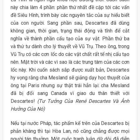
này chia làm 4 phần: phần thứ nhất đề cập tới các vấn
đề Siêu Hình, trình bày các nguyên tắc của sự hiểu biết
của con người. Sang phần sau, Descartes đã dùng
không gian, thời gian, trạng thái động và tĩnh để cắt
nghĩa về thành phần cấu tạo của sự vật. Phần thứ ba
và thứ tư dành cho lý thuyết về Vũ Trụ. Theo ông, trong
Vũ Trụ có các cơn lốc do các vật chất rất tế nhị cấu tạo
nên. Mặt trời và các vì sao là các trung tâm của các cơn
lốc này. Khi cuốn sách sắp được xuất bản, Descartes
hy vọng rằng cha Mesland sẽ giảng dạy học thuyết của
ông tại Paris nhưng sự thật trái hẳn lại: cha Mesland
đã bị đổi sang Canada vì giao du thân thiết với
Descartes!
(Tư Tưởng Của René Descartes Và Ảnh
Hưởng Của Nó)
Nếu tại nước Pháp, tác phẩm kể trên của Descartes bị
phản kháng thì tại Hòa Lan, nó cũng chẳng được mọi
người tán thưởng. Một cuộc tranh luận dữ dội đã diễn