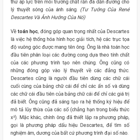
thứ áp lực trên môi trường chất rắn đã dẫn đường cho
lý thuyết sóng của ánh sáng.
(Tư Tưởng Của René
Descartes Và Ảnh Hưởng Của Nó)
Về
toán học
, đóng góp quan trọng nhất của Descartes
là việc hệ thống hóa hình học giải tích, hệ các trục tọa
độ vuông góc được mang tên ông. Ông là nhà toán học
đầu tiên phân loại các đường cong dựa theo tính chất
của các phương trình tạo nên chúng. Ông cũng có
những đóng góp vào lý thuyết về các đẳng thức.
Descartes cũng là người đầu tiên dùng các chữ cái
cuối cùng của bảng chữ cái để chỉ các ẩn số và dùng
các chữ cái đầu tiên của bảng chữ cái để chỉ các giá trị
đã biết. Ông cũng đã sáng tạo ra hệ thống ký hiệu để
mô tả lũy thừa của các số (chẳng hạn trong biểu thức
x²). Mặc khác, chính ông đã thiết lập ra phương pháp,
gọi là phương pháp dấu hiệu Descartes, để tìm số
nghiệm âm, dương của bất cứ phương trình đại số nào.