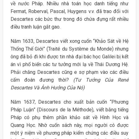
về nước Pháp. Nhiều nhà toán học danh tiếng như
Fermat, Roberval, Pascal, Huygens v.v. đã trao đổi với
Descartes các bức thư trong đó chứa đựng rất nhiều
điều tranh luận gắt gao.
Năm 1633, Descartes viết xong cuốn “Khảo Sát về Hệ
Thống Thế Giới” (Traité du Système du Monde) nhưng
ông đã bỏ đi khi được tin nhà đại bác học Galilei bị kết
án vì phổ biến các tư tưởng mới lạ về Thái Dương Hệ.
Phải chăng Descartes cũng e sợ phạm vào các điều
cấm đoán đương thời?
(Tư Tưởng Của René
Descartes Và Ảnh Hưởng Của Nó)
Năm 1637, Descartes cho xuất bản cuốn “Phương
Pháp Luận” (Discours de la Méthode), viết bằng tiếng
Pháp có phụ thêm phần khảo sát về Hình Học và
Quang Học. Nhờ cuốn sách này, mọi người có được
một ý niệm về phương pháp kiểm chứng các điều suy