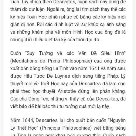
luận. Tuy nhiên theo Descartes, cuốn sách này dùng để
thăm dò dư luận. Ngoài ra, ông lại tìm cách thay thế các
ký hiệu Toán Học phiền phức cũ bằng các ký hiệu mới
giản dị hơn. Rồi các định luật về sự khúc xạ ánh sáng
và những khám phá về môn Hình Học của ông đã là
những điều hiểu biết tân kỳ của thời đại đó.
Cuốn “Suy Tưởng về các Vấn Đề Siêu Hình”
(Meditations de Prima Philosophiae) của ông được
xuất bản bằng tiếng La Tinh vào năm 1641 và năm sau,
được Hầu Tước De Luynes dịch sang tiếng Pháp. Lý
thuyết mới về Triết Học này của Descartes đã làm cho
phái theo học thuyết Aristotle đứng lên phản kháng.
Các cha Dòng Tên, những vị thầy cũ của Descartes, đã
viết báo để bài bác thứ tư tưởng quá mới lạ này.
Năm 1644, Descartes lại cho xuất bản cuốn “Nguyên
Lý Triết Học” (Principia Philosophiae) viết bằng tiếng
La Tinh là ngôn ngữ khoa học đương thời. Cuốn sách