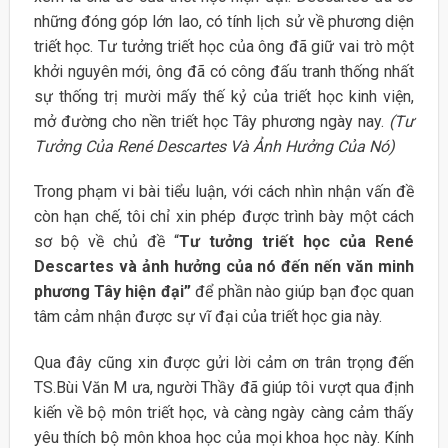
những đóng góp lớn lao, có tính lịch sử về phương diện
triết học. Tư tưởng triết học của ông đã giữ vai trò một
khởi nguyên mới, ông đã có công đấu tranh thống nhất
sự thống trị mười mấy thế kỷ của triết học kinh viện,
mở đường cho nền triết học Tây phương ngày nay.
(Tư
Tưởng Của René Descartes Và Ảnh Hưởng Của Nó)
Trong phạm vi bài tiểu luận, với cách nhìn nhận vấn đề
còn hạn chế, tôi chỉ xin phép được trình bày một cách
sơ bộ về chủ đề “
Tư tưởng triết học của
René
Descartes và ảnh hưởng của nó đến nến văn minh
phương Tây hiện
đại”
để phần nào giúp bạn đọc quan
tâm cảm nhận được sự vĩ đại của triết học gia này.
Qua đây cũng xin được gửi lời cảm ơn trân trọng đến
TS.Bùi Văn M ưa, người Thầy đã giúp tôi vượt qua định
kiến về bộ môn triết học, và càng ngày càng cảm thấy
yêu thích bộ môn khoa học của mọi khoa học này. Kính