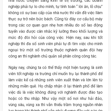
nhà nước chuyển sang kinh tế thị trường, các doanh
nghiệp phải tự lo cho mình, tự tính toán “ lời ăn, lỗ chịu”
không có sự bao cấp của nhà nước thì vấn đề việc llàm
thực sự trở nên bức bách. Cũng từ đây cơ cấu bộ máy
trong các cơ quan gọn nhẹ hơn nhiều do số lao động
tuyển vào được cân nhắc kỹ lưỡng theo khối lượng và
mức độ đòi hỏi của công việc. Hiện nay, sau khi tốt
nghiệp thì đa số sinh viên phải tự đi tìm việc cho mình
ngoại trừ một số trường thuộc nghành quân đội hay
công an thì nghành chủ quản sẽ phân công công tác.
Ngày nay, chúng ta có thể thấy một hiện tượng là sinh
viên tốt nghiệp ra trường chỉ muốn trụ lại thành phố để
làm việc kể cả những sinh viên xuất thân và lớn lên từ
những miền quê. Họ chấp nhận ở lại thành phố để làm
việc dù là việc không đúng với nghành được đào tạo
hoặc có thu nhập. Như vậy một số nơi như hải đảo,
vùng sâu, vùng xa thì vẫn thiếu trầm trọng nguồn nhân
lực trong khi thành phố vẫn phải đương đầu với sức ép