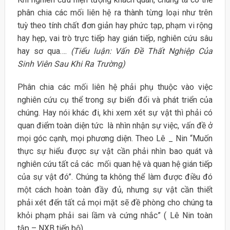
phân chia các mối liên hệ ra thành từng loại như trên
tuỳ theo tính chất đơn giản hay phức tạp, phạm vi rộng
hay hẹp, vai trò trực tiếp hay gián tiếp, nghiên cứu sâu
hay sơ qua….
(Tiểu luận: Vấn Đề Thất Nghiệp Của
Sinh Viên Sau Khi Ra Trường)
Phân chia các mối liên hệ phải phụ thuộc vào việc
nghiên cứu cụ thể trong sự biến đổi và phát triển của
chúng. Hay nói khác đi, khi xem xét sự vật thì phải có
quan điểm toàn diện tức là nhìn nhận sự việc, vấn đề ở
mọi góc cạnh, mọi phương diện. Theo Lê _ Nin “Muốn
thực sự hiểu được sự vật cần phải nhìn bao quát và
nghiên cứu tất cả các mối quan hệ và quan hệ gián tiếp
của sự vật đó”. Chúng ta không thể làm được điều đó
một cách hoàn toàn đầy đủ, nhưng sự vật cần thiết
phải xét đến tất cả mọi mặt sẽ đề phòng cho chúng ta
khỏi phạm phải sai lầm và cứng nhắc” ( Lê Nin toàn
tập – NXB tiến bộ)