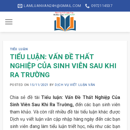
Skip
LAMLUANVAN24H@GMAIL.COM
0972114537
to
content
TIỂU LUẬN
TIỂU LUẬN: VẤN ĐỀ THẤT
NGHIỆP CỦA SINH VIÊN SAU KHI
RA TRƯỜNG
POSTED ON
15/11/2021
BY
DỊCH VỤ VIẾT LUẬN VĂN
Chia sẻ đề tài
Tiểu luận: Vấn Đề Thất Nghiệp Của
Sinh Viên Sau Khi Ra Trường,
đến các bạn sinh viên
tham khảo. Và còn rất nhiều đề tài tiểu luận khác được
Dịch vụ viết luận văn cập nhập hàng ngày đến các bạn
sinh viên đang làm tiểu luận triết học, nếu như các bạn