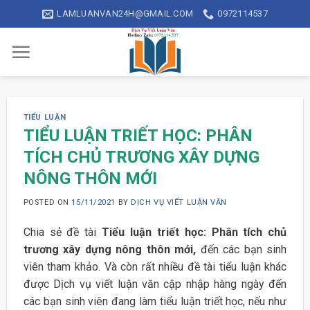
Skip
LAMLUANVAN24H@GMAIL.COM
0972114537
to
content
TIỂU LUẬN
TIỂU LUẬN TRIẾT HỌC: PHÂN
TÍCH CHỦ TRƯƠNG XÂY DỰNG
NÔNG THÔN MỚI
POSTED ON
15/11/2021
BY
DỊCH VỤ VIẾT LUẬN VĂN
Chia sẻ đề tài
Tiểu luận triết học: Phân tích chủ
trương xây dựng nông thôn mới,
đến các bạn sinh
viên tham khảo. Và còn rất nhiều đề tài tiểu luận khác
được Dịch vụ viết luận văn cập nhập hàng ngày đến
các bạn sinh viên đang làm tiểu luận triết học, nếu như