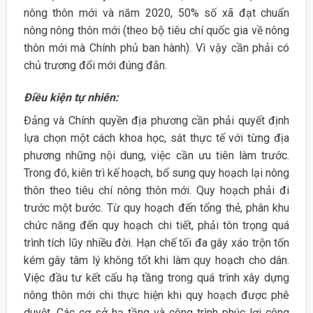
nông thôn mới và năm 2020, 50% số xã đạt chuẩn
nông nông thôn mới (theo bộ tiêu chí quốc gia về nông
thôn mới mà Chính phủ ban hành). Vì vậy cần phải có
chủ trương đổi mới đúng đắn.
Điều kiện tự nhiên:
Đảng và Chính quyền địa phương cần phải quyết định
lựa chọn một cách khoa học, sát thực tế với từng địa
phương những nội dung, việc cần ưu tiên làm trước.
Trong đó, kiên trì kế hoạch, bổ sung quy hoạch lại nông
thôn theo tiêu chí nông thôn mới. Quy hoạch phải đi
trước một bước. Từ quy hoạch đến tổng thẻ, phân khu
chức năng đến quy hoạch chi tiết, phải tôn trọng quá
trình tích lũy nhiều đời. Hạn chế tối đa gây xáo trộn tốn
kém gây tâm lý không tốt khi làm quy hoạch cho dân.
Việc đầu tư kết cấu hạ tầng trong quá trình xây dựng
nông thôn mới chi thực hiện khi quy hoạch được phê
duyệt. Các cơ sở hạ tầng và công trình phúc lợi công