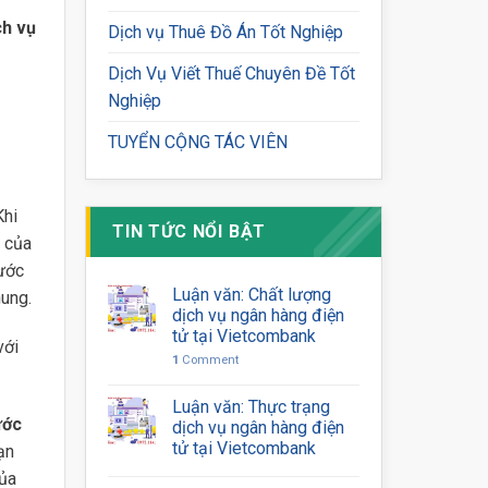
h vụ
Dịch vụ Thuê Đồ Án Tốt Nghiệp
Dịch Vụ Viết Thuế Chuyên Đề Tốt
Nghiệp
TUYỂN CỘNG TÁC VIÊN
Khi
TIN TỨC NỔI BẬT
u của
nước
Luận văn: Chất lượng
hung.
dịch vụ ngân hàng điện
tử tại Vietcombank
với
1
Comment
Luận văn: Thực trạng
ước
dịch vụ ngân hàng điện
tử tại Vietcombank
ạn
của