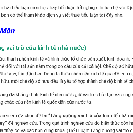
 bài tiểu luận môn học, hay tiểu luận tốt nghiệp thì liên hệ với
Dịc
bạn có thể tham khảo dịch vụ viết thuê tiểu luận tại đây nhé.
 Môn
 vai trò của kinh tế nhà nước)
u, thành phần kinh tế và hình thức tổ chức sản xuất, kinh doanh. 
hể đối với tài sản nằm trong cơ cấu của cải xã hội. Chế độ sở hữ
. Như vậy, lần đầu tiên Đảng ta thừa nhận nền kinh tế quá độ của 
ở hữu, mỗi chế độ sở hữu đều là yếu tố hợp thành chế độ kinh tế c
ung đã khẳng định: kinh tế nhà nước giữ vai trò chủ đạo và cùng 
ng chắc của nền kinh tế quốc dân của nước ta.
c nên em đã chọn đề tài “
Tăng cường vai trò của kinh tế nhà n
nay”
để nghiên cứu. Trong quá trình nghiên cứu do kiến thức còn h
a thầy cô và các bạn cùng khoá. (Tiểu Luận: Tăng cường vai trò 