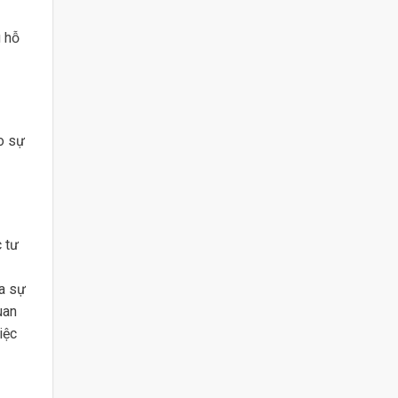
g hỗ
ào sự
 tư
ra sự
uan
iệc