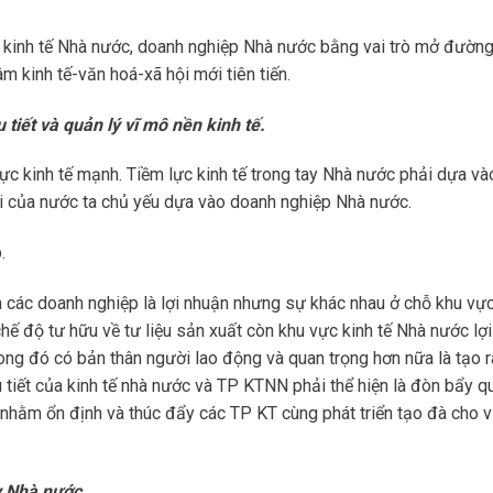
, kinh tế Nhà nước, doanh nghiệp Nhà nước bằng vai trò mở đườn
m kinh tế-văn hoá-xã hội mới tiên tiến.
 tiết và quản lý vĩ mô nền kinh tế.
 lực kinh tế mạnh. Tiềm lực kinh tế trong tay Nhà nước phải dựa v
 tại của nước ta chủ yếu dựa vào doanh nghiệp Nhà nước.
.
a các doanh nghiệp là lợi nhuận nhưng sự khác nhau ở chỗ khu vực
chế độ tư hữu về tư liệu sản xuất còn khu vực kinh tế Nhà nước lợi
rong đó có bản thân người lao động và quan trọng hơn nữa là tạo 
iều tiết của kinh tế nhà nước và TP KTNN phải thể hiện là đòn bẩy q
 nhằm ổn định và thúc đẩy các TP KT cùng phát triển tạo đà cho v
y Nhà nước