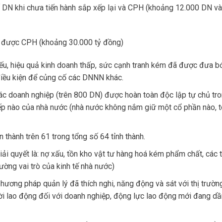
N khi chưa tiến hành sắp xếp lại và CPH (khoảng 12.000 DN v
 được CPH (khoảng 30.000 tỷ đồng)
yếu, hiệu quả kinh doanh thấp, sức cạnh tranh kém đã được đưa bớ
iều kiện để củng cố các DNNN khác.
c doanh nghiệp (trên 800 DN) được hoàn toàn độc lập tự chủ tr
iếp nào của nhà nước (nhà nước không nắm giữ một cổ phần nào, 
thành trên 61 trong tổng số 64 tỉnh thành.
i quyết là: nợ xấu, tồn kho vật tư hàng hoá kém phẩm chất, các 
cường vai trò của kinh tế nhà nước)
ương pháp quản lý đã thích nghi, năng động và sát với thị trườn
ời lao động đối với doanh nghiệp, động lực lao động mới đang dầ