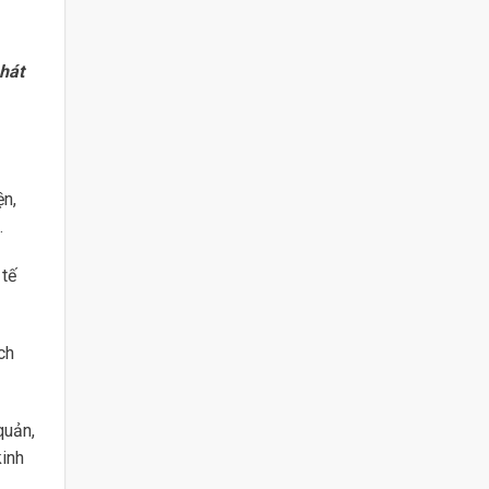
hát
ện,
.
 tế
ch
quản,
kinh