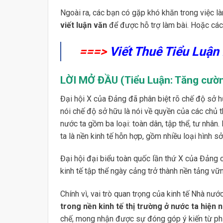
Ngoài ra, các bạn có gặp khó khăn trong việc làm
viết luận văn
để được hỗ trợ làm bài. Hoặc các 
===>
Viết Thuê Tiểu Luận
LỜI MỞ ĐẦU (Tiểu Luận: Tăng cường
Đại hội X của Đảng đã phân biệt rõ chế độ sở hữ
nói chế độ sở hữu là nói về quyền của các chủ t
nước ta gồm ba loại: toàn dân, tập thể, tư nhân
ta là nền kinh tế hỗn hợp, gồm nhiều loại hình s
Đại hội đại biểu toàn quốc lần thứ X của Đảng c
kinh tế tập thể ngày cảng trở thành nền tảng vữ
Chính vì, vai trò quan trọng của kinh tế Nhà nướ
trong nền kinh tế thị trường ở nước ta hiện 
chế, mong nhận được sự đóng góp ý kiến từ phí