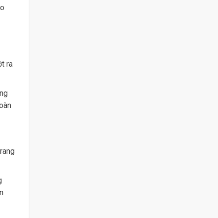
ào
t ra
ong
toàn
trang
g
n