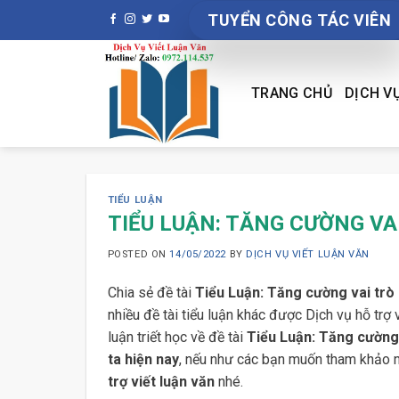
Skip
TUYỂN CÔNG TÁC VIÊN
to
content
TRANG CHỦ
DỊCH V
TIỂU LUẬN
TIỂU LUẬN: TĂNG CƯỜNG VA
POSTED ON
14/05/2022
BY
DỊCH VỤ VIẾT LUẬN VĂN
Chia sẻ đề tài
Tiểu Luận: Tăng cường vai trò 
nhiều đề tài tiểu luận khác được Dịch vụ hỗ trợ
luận triết học về đề tài
Tiểu Luận: Tăng cường 
ta hiện nay
, nếu như các bạn muốn tham khảo nh
trợ viết luận văn
nhé.