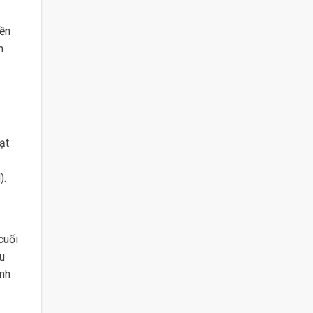
nền
h
ạt
).
cuối
u
nh