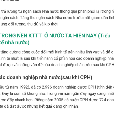
rả lương từ ngân sách Nhà nước thông qua phân phối lại trong 
a ngân sách. Tăng thu ngân sách Nhà nước trước mắt giảm dần tìn
úng đối tượng, thu đủ và kịp thời.
 TRONG NỀN KTTT
Ở NƯỚC TA HIỆN NAY (Tiểu
 tế nhà nước)
tăng cường công cuộc đổi mới kinh tế trên nhiều lĩnh vực và đã đ
inh tế nhất là sau khi tiến hành cổ phần hoá các doanh nghiệp nhà
ạt được và những vấn đề của doanh nghiệp nhà nước(sau khi CPH
các doanh nghiệp nhà nước(sau khi CPH)
ầu từ năm 1992), đã có 2.996 doanh nghiệp được CPH (tính đến 
 Đây là con số không nhỏ. Trong vài năm gần đây ngày càng nhiề
được đẩy nhanh hơn. Riêng năm 2005 cả nước CPH được 724 doa
g ta đã đạt được những kết quả đáng ghi nhận.