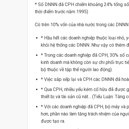
* Số DNNN đã CPH chiếm khoảng 24% tổng số D
thời điểm trước năm 1995)
Có trên 10% vốn của nhà nước trong các DNNN
* Hầu hết các doanh nghiệp thuộc loại nhỏ, 
khỏi hệ thống các DNNN. Như vậy có thêm đ
* Trong các doanh nghiệp đã CPH, 30% số cá
kinh doanh mà không còn sự chi phối trực t
bộ thuộc về tập thể người lao động).
* Việc sắp xếp lại và CPH các DNNN đã hoàn 
* Qua CPH, nhiều yếu kém cố hữu đã được giả
thiết bị và tài sản cũ nát… (Tiểu Luận: Tăng 
* Với các doanh nghiệp đã CPH, bộ máy và ph
hơn, phần nào làm tăng trách nhiệm của ngư
được tạo ra.