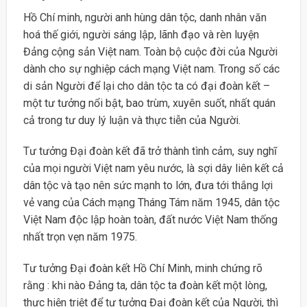
Hồ Chí minh, người anh hùng dân tộc, danh nhân văn
hoá thế giới, người sáng lập, lãnh đạo và rèn luyện
Đảng cộng sản Việt nam. Toàn bộ cuộc đời của Người
dành cho sự nghiệp cách mạng Việt nam. Trong số các
di sản Người để lại cho dân tộc ta có đại đoàn kết –
một tư tưởng nổi bật, bao trùm, xuyên suốt, nhất quán
cả trong tư duy lý luận và thực tiễn của Người.
Tư tưởng Đại đoàn kết đã trở thành tình cảm, suy nghĩ
của mọi người Việt nam yêu nước, là sợi dây liên kết cả
dân tộc và tạo nên sức mạnh to lớn, đưa tới thắng lợi
vẻ vang của Cách mạng Tháng Tám năm 1945, dân tộc
Việt Nam độc lập hoàn toàn, đất nước Việt Nam thống
nhất trọn vẹn năm 1975.
Tư tưởng Đại đoàn kết Hồ Chí Minh, minh chứng rõ
rằng : khi nào Đảng ta, dân tộc ta đoàn kết một lòng,
thực hiện triệt để tư tưởng Đại đoàn kết của Người, thì