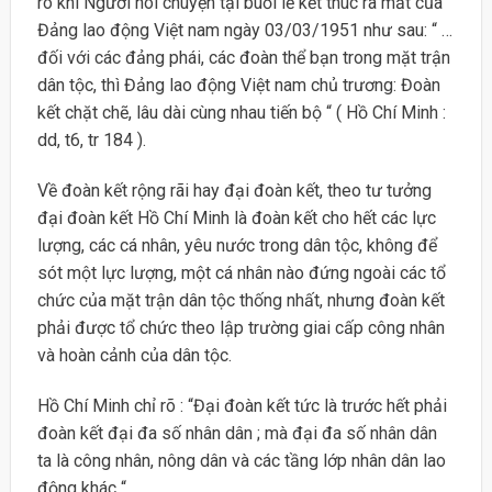
rõ khi Người nói chuyện tại buổi lễ kết thúc ra mắt của
Đảng lao động Việt nam ngày 03/03/1951 như sau: “ …
đối với các đảng phái, các đoàn thể bạn trong mặt trận
dân tộc, thì Đảng lao động Việt nam chủ trương: Đoàn
kết chặt chẽ, lâu dài cùng nhau tiến bộ “ ( Hồ Chí Minh :
dd, t6, tr 184 ).
Về đoàn kết rộng rãi hay đại đoàn kết, theo tư tưởng
đại đoàn kết Hồ Chí Minh là đoàn kết cho hết các lực
lượng, các cá nhân, yêu nước trong dân tộc, không để
sót một lực lượng, một cá nhân nào đứng ngoài các tổ
chức của mặt trận dân tộc thống nhất, nhưng đoàn kết
phải được tổ chức theo lập trường giai cấp công nhân
và hoàn cảnh của dân tộc.
Hồ Chí Minh chỉ rõ : “Đại đoàn kết tức là trước hết phải
đoàn kết đại đa số nhân dân ; mà đại đa số nhân dân
ta là công nhân, nông dân và các tầng lớp nhân dân lao
động khác “.