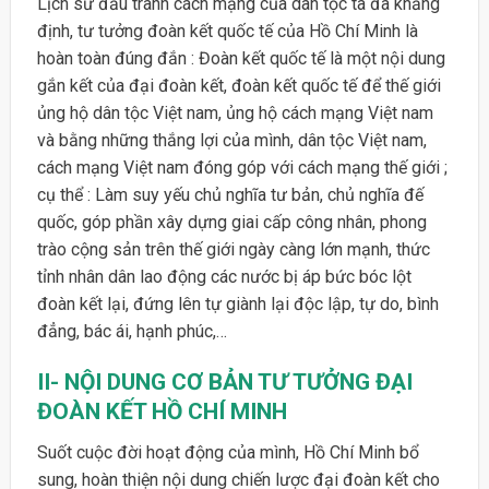
Lịch sử đấu tranh cách mạng của dân tộc ta đã khẳng
định, tư tưởng đoàn kết quốc tế của Hồ Chí Minh là
hoàn toàn đúng đắn : Đoàn kết quốc tế là một nội dung
gắn kết của đại đoàn kết, đoàn kết quốc tế để thế giới
ủng hộ dân tộc Việt nam, ủng hộ cách mạng Việt nam
và bằng những thắng lợi của mình, dân tộc Việt nam,
cách mạng Việt nam đóng góp với cách mạng thế giới ;
cụ thể : Làm suy yếu chủ nghĩa tư bản, chủ nghĩa đế
quốc, góp phần xây dựng giai cấp công nhân, phong
trào cộng sản trên thế giới ngày càng lớn mạnh, thức
tỉnh nhân dân lao động các nước bị áp bức bóc lột
đoàn kết lại, đứng lên tự giành lại độc lập, tự do, bình
đẳng, bác ái, hạnh phúc,…
II- NỘI DUNG CƠ BẢN TƯ TƯỞNG ĐẠI
ĐOÀN KẾT HỒ CHÍ MINH
Suốt cuộc đời hoạt động của mình, Hồ Chí Minh bổ
sung, hoàn thiện nội dung chiến lược đại đoàn kết cho