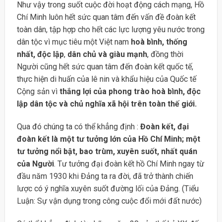
Như vậy trong suốt cuộc đời hoạt động cách mạng, Hồ
Chí Minh luôn hết sức quan tâm đến vấn đề đoàn kết
toàn dân, tập hợp cho hết các lực lượng yêu nước trong
dân tộc vì mục tiêu một Việt nam
hoà bình, thống
nhất, độc lập
,
dân chủ và giàu mạnh
, đồng thời
Người cũng hết sức quan tâm đến đoàn kết quốc tế,
thực hiện di huấn của lê nin và khẩu hiệu của Quốc tế
Cộng sản vì
thắng lợi của phong trào hoà bình, độc
lập dân tộc và chủ nghĩa xã hội trên toàn thế giới.
Qua đó chúng ta có thể khẳng định :
Đoàn kết, đại
đoàn kết là một tư tưởng lớn của Hồ Chí Minh; một
tư tưởng nổi bật, bao trùm, xuyên suốt, nhất quán
của Người
. Tư tưởng đại đoàn kết hồ Chí Minh ngay từ
đầu năm 1930 khi Đảng ta ra đời, đã trở thành chiến
lược có ý nghĩa xuyên suốt đường lối của Đảng. (Tiểu
Luận: Sự vận dụng trong công cuộc đổi mới đất nước)