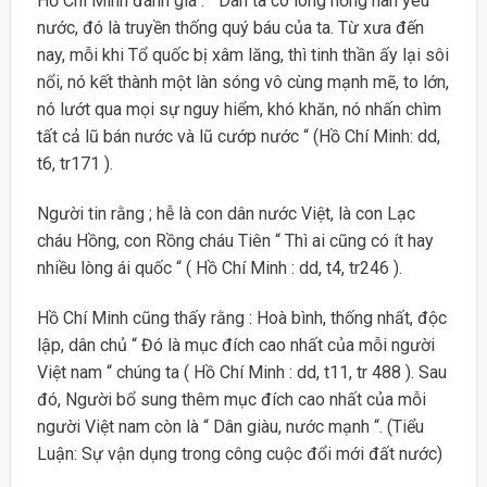
Hồ Chí Minh đánh giá : “ Dân ta có lòng nồng nàn yêu
nước, đó là truyền thống quý báu của ta. Từ xưa đến
nay, mỗi khi Tổ quốc bị xâm lăng, thì tinh thần ấy lại sôi
nổi, nó kết thành một làn sóng vô cùng mạnh mẽ, to lớn,
nó lướt qua mọi sự nguy hiểm, khó khăn, nó nhấn chìm
tất cả lũ bán nước và lũ cướp nước “ (Hồ Chí Minh: dd,
t6, tr171 ).
Người tin rằng ; hễ là con dân nước Việt, là con Lạc
cháu Hồng, con Rồng cháu Tiên “ Thì ai cũng có ít hay
nhiều lòng ái quốc “ ( Hồ Chí Minh : dd, t4, tr246 ).
Hồ Chí Minh cũng thấy rằng : Hoà bình, thống nhất, độc
lập, dân chủ “ Đó là mục đích cao nhất của mỗi người
Việt nam “ chúng ta ( Hồ Chí Minh : dd, t11, tr 488 ). Sau
đó, Người bổ sung thêm mục đích cao nhất của mỗi
người Việt nam còn là “ Dân giàu, nước mạnh “. (Tiểu
Luận: Sự vận dụng trong công cuộc đổi mới đất nước)