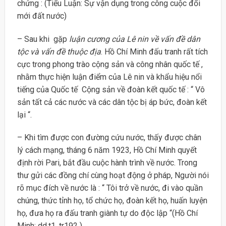
chứng : (Tiểu Luận: Sự vận dụng trong công cuộc đổi
mới đất nước)
– Sau khi gặp
luận cương của Lê nin về vấn đề dân
tộc và vấn đề thuộc địa
. Hồ Chí Minh đấu tranh rất tích
cực trong phong trào cộng sản và công nhân quốc tế ,
nhằm thực hiện luận điểm của Lê nin và khẩu hiệu nổi
tiếng của Quốc tế Cộng sản về đoàn kết quốc tế : “ Vô
sản tất cả các nước và các dân tộc bị áp bức, đoàn kết
lại “.
– Khi tìm được con đường cứu nước, thấy được chân
lý cách mạng, tháng 6 năm 1923, Hồ Chí Minh quyết
định rời Pari, bắt đầu cuộc hành trình về nước. Trong
thư gửi các đồng chí cùng hoạt động ở pháp, Người nói
rõ mục đích về nước là : “ Tôi trở về nước, đi vào quần
chúng, thức tỉnh họ, tổ chức họ, đoàn kết họ, huấn luyện
họ, đưa họ ra đấu tranh giành tự do độc lập “(Hồ Chí
Minh: dd,t1, tr192 ).