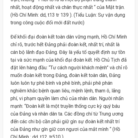
nhất, hoạt động nhất và chân thực nhất “ của Mặt trận.
(Hồ Chí Minh: dd, t13 tr 139 ). (Tiểu Luận: Sự vận dụng
trong công cuộc đổi mới đất nước)
Để khối đại đoàn kết toàn dân vững mạnh, Hồ Chí Minh
chỉ rõ, trước hết Đảng phải đoàn kết, nhất trí, nhất là
cán bộ lãnh đạo Đảng. Đây là yếu tố quyết định sự tồn
tại và sức mạnh của khối đại đoàn kết. Hồ Chủ Tịch đã
đặt lên hàng đầu: “Tư cách người khách mệnh” và chỉ rõ
muốn đoàn kết trong Đảng, đoàn kết toàn dân, Đảng
luôn luôn tự phê bình và phê bình, phải phê phán
nghiêm khắc bệnh quan liêu, mệnh lệnh, tham ô, lãng
phí, vi phạm quyền làm chủ của nhân dân. Người nhấn
mạnh: “Đoàn kết là một truyền thống cực kỳ quý báu
của Đảng và nhân dân ta. Các đồng chí từ Trung ương
đến các chi bộ cần phải giữ gìn sự đoàn kết nhất trí
của Đảng như gìn giữ con ngươi của mắt mình “ (Hồ
Chí Minh : dd, t12, tr510 ).