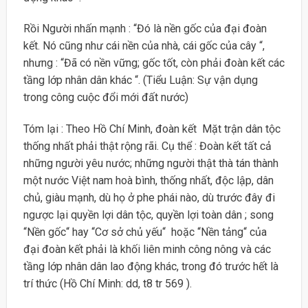
Rồi Người nhấn mạnh : “Đó là nền gốc của đại đoàn
kết. Nó cũng như cái nền của nhà, cái gốc của cây “,
nhưng : “Đã có nền vững; gốc tốt, còn phải đoàn kết các
tầng lớp nhân dân khác “. (Tiểu Luận: Sự vận dụng
trong công cuộc đổi mới đất nước)
Tóm lại : Theo Hồ Chí Minh, đoàn kết Mặt trận dân tộc
thống nhất phải thật rộng rãi. Cụ thể : Đoàn kết tất cả
những người yêu nước; những người thật thà tán thành
một nước Việt nam hoà bình, thống nhất, độc lập, dân
chủ, giàu mạnh, dù họ ở phe phái nào, dù trước đây đi
ngược lại quyền lợi dân tộc, quyền lợi toàn dân ; song
“Nền gốc“ hay “Cơ sở chủ yếu“ hoặc “Nền tảng“ của
đại đoàn kết phải là khối liên minh công nông và các
tầng lớp nhân dân lao động khác, trong đó trước hết là
trí thức (Hồ Chí Minh: dd, t8 tr 569 ).