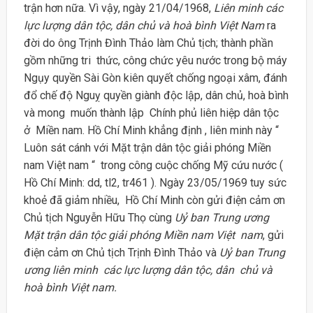
trận hơn nữa. Vì vậy, ngày 21/04/1968,
Liên minh các
lực lượng dân tộc, dân chủ và hoà bình Việt Nam
ra
đời do ông Trịnh Đình Thảo làm Chủ tịch; thành phần
gồm những tri thức, công chức yêu nước trong bộ máy
Ngụy quyền Sài Gòn kiên quyết chống ngoại xâm, đánh
đổ chế độ Nguỵ quyền giành độc lập, dân chủ, hoà bình
và mong muốn thành lập Chính phủ liên hiệp dân tộc
ở Miền nam. Hồ Chí Minh khẳng định , liên minh này “
Luôn sát cánh với Mặt trận dân tộc giải phóng Miền
nam Việt nam “ trong công cuộc chống Mỹ cứu nước (
Hồ Chí Minh: dd, tl2, tr461 ). Ngày 23/05/1969 tuy sức
khoẻ đã giảm nhiều, Hồ Chí Minh còn gửi điện cảm ơn
Chủ tịch Nguyễn Hữu Thọ cùng
Uỷ ban Trung ương
Mặt trận dân tộc giải phóng Miền nam Việt nam
, gửi
điện cảm ơn Chủ tịch Trịnh Đình Thảo và
Uỷ ban Trung
ương liên minh các lực lượng dân tộc, dân chủ và
hoà bình Việt nam.