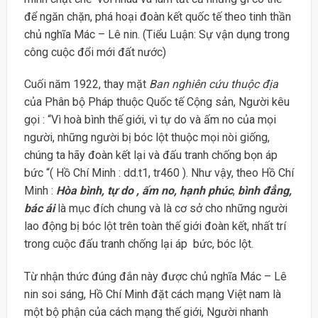
để ngăn chặn, phá hoại đoàn kết quốc tế theo tinh thần
chủ nghĩa Mác – Lê nin. (Tiểu Luận: Sự vận dụng trong
công cuộc đổi mới đất nước)
Cuối năm 1922, thay mặt
Ban nghiên cứu thuộc địa
của Phân bộ Pháp thuộc Quốc tế Cộng sản, Người kêu
gọi : “Vì hoà bình thế giới, vì tự do và ấm no của mọi
người, những người bị bóc lột thuộc mọi nòi giống,
chúng ta hãy đoàn kết lại và đấu tranh chống bọn áp
bức “( Hồ Chí Minh : dd.t1, tr460 ). Như vậy, theo Hồ Chí
Minh :
Hòa bình, tự do , ấm no, hạnh phúc
,
bình đẳng,
bác ái
là mục đích chung và là cơ sở cho những người
lao động bị bóc lột trên toàn thế giới đoàn kết, nhất trí
trong cuộc đấu tranh chống lại áp bức, bóc lột.
Từ nhận thức đúng đắn này được chủ nghĩa Mác – Lê
nin soi sáng, Hồ Chí Minh đặt cách mạng Việt nam là
một bộ phận của cách mạng thế giới, Người nhanh