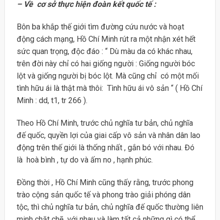
– Về cơ sở thực hiện đoàn kết quốc tế :
Bôn ba khắp thế giới tìm đường cứu nước và hoạt
động cách mạng, Hồ Chí Minh rút ra một nhận xét hết
sức quan trọng, độc đáo : “ Dù màu da có khác nhau,
trên đời này chỉ có hai giống người : Giống người bóc
lột và giống người bị bóc lột. Mà cũng chỉ có một mối
tình hữu ái là thật mà thôi: Tình hữu ái vô sản “ ( Hồ Chí
Minh : dd, t1, tr 266 ).
Theo Hồ Chí Minh, trước chủ nghĩa tư bản, chủ nghĩa
đế quốc, quyền lợi của giai cấp vô sản và nhân dân lao
động trên thế giới là thống nhất , gắn bó với nhau. Đó
là hoà bình , tự do và ấm no , hạnh phúc.
Đồng thời , Hồ Chí Minh cũng thấy rằng, trước phong
trào cộng sản quốc tế và phong trào giải phóng dân
tộc, thì chủ nghĩa tư bản, chủ nghĩa đế quốc thường liên
minh chặt chẽ với nhau và làm tất cả những gì có thể