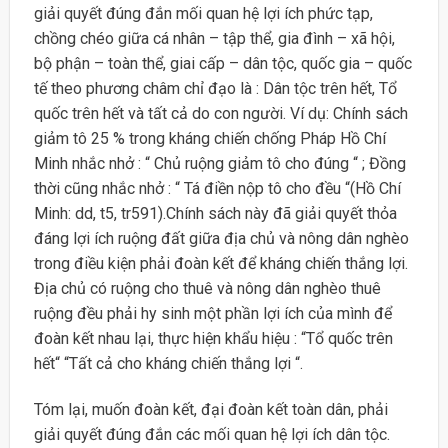
giải quyết đúng đắn mối quan hệ lợi ích phức tạp,
chồng chéo giữa cá nhân – tập thể, gia đình – xã hội,
bộ phận – toàn thể, giai cấp – dân tộc, quốc gia – quốc
tế theo phương châm chỉ đạo là : Dân tộc trên hết, Tổ
quốc trên hết và tất cả do con người. Ví dụ: Chính sách
giảm tô 25 % trong kháng chiến chống Pháp Hồ Chí
Minh nhắc nhở : “ Chủ ruộng giảm tô cho đúng “ ; Đồng
thời cũng nhắc nhở : “ Tá điền nộp tô cho đều “(Hồ Chí
Minh: dd, t5, tr591).Chính sách này đã giải quyết thỏa
đáng lợi ích ruộng đất giữa địa chủ và nông dân nghèo
trong điều kiện phải đoàn kết để kháng chiến thắng lợi.
Địa chủ có ruộng cho thuê và nông dân nghèo thuê
ruộng đều phải hy sinh một phần lợi ích của mình để
đoàn kết nhau lại, thực hiện khẩu hiệu : “Tổ quốc trên
hết“ “Tất cả cho kháng chiến thắng lợi “.
Tóm lại, muốn đoàn kết, đại đoàn kết toàn dân, phải
giải quyết đúng đắn các mối quan hệ lợi ích dân tộc.