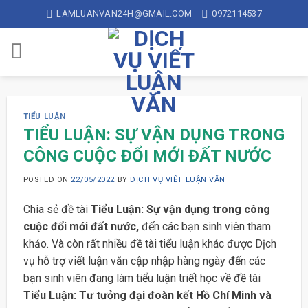
Skip
LAMLUANVAN24H@GMAIL.COM
0972114537
to
content
TIỂU LUẬN
TIỂU LUẬN: SỰ VẬN DỤNG TRONG
CÔNG CUỘC ĐỔI MỚI ĐẤT NƯỚC
POSTED ON
22/05/2022
BY
DỊCH VỤ VIẾT LUẬN VĂN
Chia sẻ đề tài
Tiểu Luận: Sự vận dụng trong công
cuộc đổi mới đất nước,
đến các bạn sinh viên tham
khảo. Và còn rất nhiều đề tài tiểu luận khác được Dịch
vụ hỗ trợ viết luận văn cập nhập hàng ngày đến các
bạn sinh viên đang làm tiểu luận triết học về đề tài
Tiểu Luận: Tư tưởng đại đoàn kết Hồ Chí Minh và