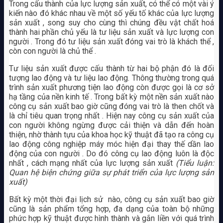
Trong cấu thành của lực lượng sản xuất, có thể có một vài ý
kiến nào đó khác nhau về một số yếu tố khác của lực lượng
sản xuất , song suy cho cùng thì chúng đều vật chất hoá
thành hai phần chủ yếu là tư liệu sản xuất và lực lượng con
người . Trong đó tư liệu sản xuất đóng vai trò là khách thể ,
còn con người là chủ thể .
Tư liệu sản xuất được cấu thành từ hai bộ phận đó là đối
tượng lao động và tư liệu lao động. Thông thường trong quá
trình sản xuất phương tiện lao động còn được gọi là cơ sở
hạ tầng của nền kinh tế . Trong bất kỳ một nền sản xuất nào
công cụ sản xuất bao giờ cũng đóng vai trò là then chốt và
là chỉ tiêu quan trọng nhất . Hiện nay công cụ sản xuất của
con người không ngừng được cải thiện và dẫn đến hoàn
thiện, nhờ thành tựu của khoa học kỹ thuật đã tạo ra công cụ
lao động công nghiệp máy móc hiện đại thay thế dần lao
động của con người . Do đó công cụ lao động luôn là độc
nhất , cách mạng nhất của lực lượng sản xuất
(Tiểu luận:
Quan hệ biện chứng giữa sự phát triển của lực lượng sản
xuất)
Bất kỳ một thời đại lịch sử nào, công cụ sản xuất bao giờ
cũng là sản phẩm tổng hợp, đa dạng của toàn bộ những
phức hợp kỹ thuật được hình thành và gắn liền với quá trình