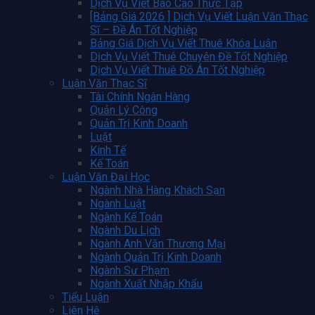
Dịch Vụ Viết Báo Cáo Thực Tập
[Bảng Giá 2026 ] Dịch Vụ Viết Luận Văn Thạc
Sĩ – Đề Án Tốt Nghiệp
Bảng Giá Dịch Vụ Viết Thuê Khóa Luận
Dịch Vụ Viết Thuê Chuyên Đề Tốt Nghiệp
Dịch Vụ Viết Thuê Đồ Án Tốt Nghiệp
Luận Văn Thạc Sĩ
Tài Chính Ngân Hàng
Quản Lý Công
Quản Trị Kinh Doanh
Luật
Kinh Tế
Kế Toán
Luận Văn Đại Học
Ngành Nhà Hàng Khách Sạn
Ngành Luật
Ngành Kế Toán
Ngành Du Lịch
Ngành Anh Văn Thương Mại
Ngành Quản Trị Kinh Doanh
Ngành Sư Phạm
Ngành Xuất Nhập Khẩu
Tiểu Luận
Liên Hệ