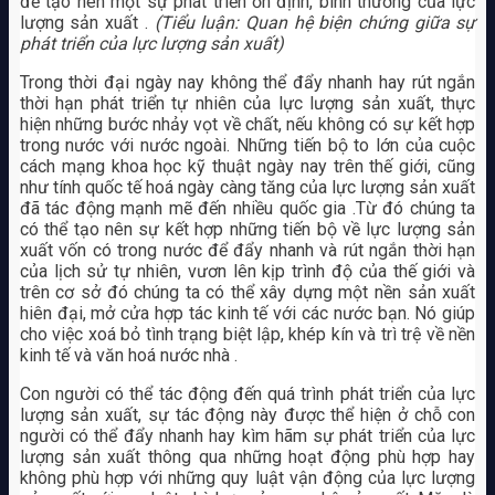
để tạo nên một sự phát triển ổn định, bình thường của lực
lượng sản xuất .
(Tiểu luận: Quan hệ biện chứng giữa sự
phát triển của lực lượng sản xuất)
Trong thời đại ngày nay không thể đẩy nhanh hay rút ngắn
thời hạn phát triển tự nhiên của lực lượng sản xuất, thực
hiện những bước nhảy vọt về chất, nếu không có sự kết hợp
trong nước với nước ngoài. Những tiến bộ to lớn của cuộc
cách mạng khoa học kỹ thuật ngày nay trên thế giới, cũng
như tính quốc tế hoá ngày càng tăng của lực lượng sản xuất
đã tác động mạnh mẽ đến nhiều quốc gia .Từ đó chúng ta
có thể tạo nên sự kết hợp những tiến bộ về lực lượng sản
xuất vốn có trong nước để đẩy nhanh và rút ngắn thời hạn
của lịch sử tự nhiên, vươn lên kịp trình độ của thế giới và
trên cơ sở đó chúng ta có thể xây dựng một nền sản xuất
hiên đại, mở cửa hợp tác kinh tế với các nước bạn. Nó giúp
cho việc xoá bỏ tình trạng biệt lập, khép kín và trì trệ về nền
kinh tế và văn hoá nước nhà .
Con người có thể tác động đến quá trình phát triển của lực
lượng sản xuất, sự tác động này được thể hiện ở chỗ con
người có thể đẩy nhanh hay kìm hãm sự phát triển của lực
lượng sản xuất thông qua những hoạt động phù hợp hay
không phù hợp với những quy luật vận động của lực lượng