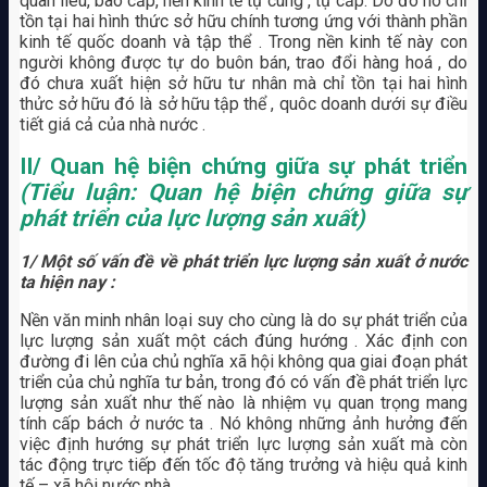
quan liêu, bao cấp, nền kinh tế tự cung , tự cấp. Do đó nó chỉ
tồn tại hai hình thức sở hữu chính tương ứng với thành phần
kinh tế quốc doanh và tập thể . Trong nền kinh tế này con
người không được tự do buôn bán, trao đổi hàng hoá , do
đó chưa xuất hiện sở hữu tư nhân mà chỉ tồn tại hai hình
thửc sở hữu đó là sở hữu tập thể , quôc doanh dưới sự điều
tiết giá cả của nhà nước .
II/ Quan hệ biện chứng giữa sự phát triển
(Tiểu luận: Quan hệ biện chứng giữa sự
phát triển của lực lượng sản xuất)
1/ Một số vấn đề về phát triển lực lượng sản xuất ở nước
ta hiện nay :
Nền văn minh nhân loại suy cho cùng là do sự phát triển của
lực lượng sản xuất một cách đúng hướng . Xác định con
đường đi lên của chủ nghĩa xã hội không qua giai đoạn phát
triển của chủ nghĩa tư bản, trong đó có vấn đề phát triển lực
lượng sản xuất như thế nào là nhiệm vụ quan trọng mang
tính cấp bách ở nước ta . Nó không những ảnh hưởng đến
việc định hướng sự phát triển lực lượng sản xuất mà còn
tác động trực tiếp đến tốc độ tăng trưởng và hiệu quả kinh
tế – xã hội nước nhà.