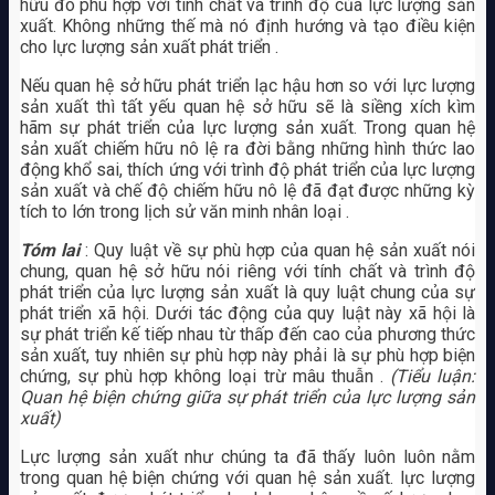
hữu đó phù hợp với tính chất và trình độ của lực lượng sản
xuất. Không những thế mà nó định hướng và tạo điều kiện
cho lực lượng sản xuất phát triển .
Nếu quan hệ sở hữu phát triển lạc hậu hơn so với lực lượng
sản xuất thì tất yếu quan hệ sở hữu sẽ là siềng xích kìm
hãm sự phát triển của lực lượng sản xuất. Trong quan hệ
sản xuất chiếm hữu nô lệ ra đời bằng những hình thức lao
động khổ sai, thích ứng với trình độ phát triển của lực lượng
sản xuất và chế độ chiếm hữu nô lệ đã đạt được những kỳ
tích to lớn trong lịch sử văn minh nhân loại .
Tóm lai
: Quy luật về sự phù hợp của quan hệ sản xuất nói
chung, quan hệ sở hữu nói riêng với tính chất và trình độ
phát triển của lực lượng sản xuất là quy luật chung của sự
phát triển xã hội. Dưới tác động của quy luật này xã hội là
sự phát triển kế tiếp nhau từ thấp đến cao của phương thức
sản xuất, tuy nhiên sự phù hợp này phải là sự phù hợp biện
chứng, sự phù hợp không loại trừ mâu thuẫn .
(Tiểu luận:
Quan hệ biện chứng giữa sự phát triển của lực lượng sản
xuất)
Lực lượng sản xuất như chúng ta đã thấy luôn luôn nằm
trong quan hệ biện chứng với quan hệ sản xuất. lực lượng