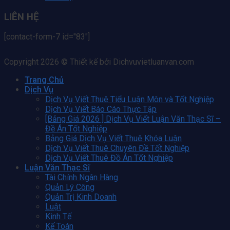
LIÊN HỆ
[contact-form-7 id="83"]
Copyright 2026 © Thiết kế bởi Dichvuvietluanvan.com
Trang Chủ
Dịch Vụ
Dịch Vụ Viết Thuê Tiểu Luận Môn và Tốt Nghiệp
Dịch Vụ Viết Báo Cáo Thực Tập
[Bảng Giá 2026 ] Dịch Vụ Viết Luận Văn Thạc Sĩ –
Đề Án Tốt Nghiệp
Bảng Giá Dịch Vụ Viết Thuê Khóa Luận
Dịch Vụ Viết Thuê Chuyên Đề Tốt Nghiệp
Dịch Vụ Viết Thuê Đồ Án Tốt Nghiệp
Luận Văn Thạc Sĩ
Tài Chính Ngân Hàng
Quản Lý Công
Quản Trị Kinh Doanh
Luật
Kinh Tế
Kế Toán