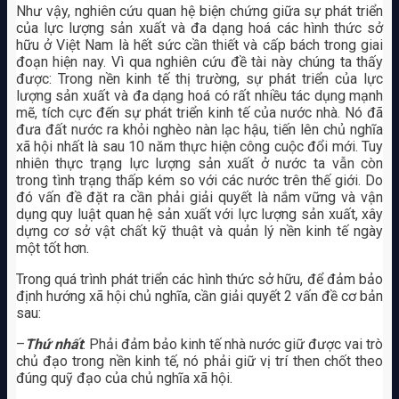
Như vậy, nghiên cứu quan hệ biện chứng giữa sự phát triển
của lực lượng sản xuất và đa dạng hoá các hình thức sở
hữu ở Việt Nam là hết sức cần thiết và cấp bách trong giai
đoạn hiện nay. Vì qua nghiên cứu đề tài này chúng ta thấy
được: Trong nền kinh tế thị trường, sự phát triển của lực
lượng sản xuất và đa dạng hoá có rất nhiều tác dụng mạnh
mẽ, tích cực đến sự phát triển kinh tế của nước nhà. Nó đã
đưa đất nước ra khỏi nghèo nàn lạc hậu, tiến lên chủ nghĩa
xã hội nhất là sau 10 năm thực hiện công cuộc đổi mới. Tuy
nhiên thực trạng lực lượng sản xuất ở nước ta vẫn còn
trong tình trạng thấp kém so với các nước trên thế giới. Do
đó vấn đề đặt ra cần phải giải quyết là nắm vững và vận
dụng quy luật quan hệ sản xuất với lực lượng sản xuất, xây
dựng cơ sở vật chất kỹ thuật và quản lý nền kinh tế ngày
một tốt hơn.
Trong quá trình phát triển các hình thức sở hữu, để đảm bảo
định hướng xã hội chủ nghĩa, cần giải quyết 2 vấn đề cơ bản
sau:
–
Thứ nhất
: Phải đảm bảo kinh tế nhà nước giữ được vai trò
chủ đạo trong nền kinh tế, nó phải giữ vị trí then chốt theo
đúng quỹ đạo của chủ nghĩa xã hội.