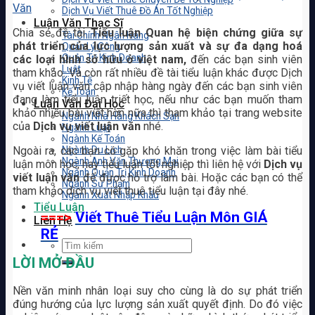
Văn
Dịch Vụ Viết Thuê Đồ Án Tốt Nghiệp
Luận Văn Thạc Sĩ
Chia sẻ đề tài
Tiểu luận Quan hệ biện chứng giữa sự
Tài Chính Ngân Hàng
phát triển của lực lượng sản xuất và sự đa dạng hoá
Quản Lý Công
Quản Trị Kinh Doanh
các loại hình sở hữu ở việt nam,
đến các bạn sinh viên
Luật
tham khảo. Và còn rất nhiều đề tài tiểu luận khác được Dịch
Kinh Tế
vụ viết luận văn cập nhập hàng ngày đến các bạn sinh viên
Kế Toán
đang làm tiểu luận triết học, nếu như các bạn muốn tham
Luận Văn Đại Học
khảo nhiều bài viết hơn nữa thì tham khảo tại trang website
Ngành Nhà Hàng Khách Sạn
của
Dịch vụ viết luận văn
nhé.
Ngành Luật
Ngành Kế Toán
Ngoài ra, các bạn có gặp khó khăn trong việc làm bài tiểu
Ngành Du Lịch
Ngành Anh Văn Thương Mại
luận môn học, hay tiểu luận tốt nghiệp thì liên hệ với
Dịch vụ
Ngành Quản Trị Kinh Doanh
viết luận văn
để được hỗ trợ làm bài. Hoặc các bạn có thể
Ngành Sư Phạm
tham khảo dịch vụ viết thuê tiểu luận tại đây nhé.
Ngành Xuất Nhập Khẩu
Tiểu Luận
===>
Viết Thuê Tiểu Luận Môn GIÁ
Liên Hệ
RẺ
LỜI MỞ ĐẦU
Nền văn minh nhân loại suy cho cùng là do sự phát triển
đúng hướng của lực lượng sản xuất quyết định. Do đó việc