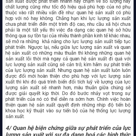
sản xuất được phát triển nhanh hay chậm về số lượng hay
chất lượng cũng như tốc độ hiệu quả phù hợp của nó phụ
thuộc vào rất nhiều vấn đề như: quan hệ sản xuất có phù
hợp với nó hay không. Chẳng hạn khi lực lượng sản xuất
chưa phát triển đến một trình độ cao, nhu cầu xã hội chưa
phải là một tất yếu thì việc đa dạng các quan hệ sở hữu
thông qua sự tồn tại của nhiều thành phần kinh tế khác nhau,
sẽ mở ra những khả năng cho lực lượng sản xuất tiếp tục
phát triển. Ngược lại, nếu giữa lực lượng sản xuất và quan
hệ sản xuất có những mâu thuẫn thì không những quan hệ
sản xuất lỗi thời mà ngay cả quan hệ sản xuất đi quá với
lực lượng sản xuất cũng sẽ cản trở, kìm hãm sự phát triển
của lực lượng sản xuất. Nhưng quan hệ sản xuất luôn luôn
được đổi mới hoàn thiện cho phù hợp với lực lượng sản
xuất thì khi đó quá trình biến đổi tích luỹ về lượng của lực
lượng sản xuất sẽ nhanh hơn, mâu thuẫn giữa chúng sẽ
được giải quyết kịp thời. Do đó bước nhảy vọt trong sự
phát triển của nó có thể diễn ra sớm hơn. Chính việc hoàn
thiện quan hệ sản xuất quyết định những nhịp độ tiến bộ
khoa học kỹ thuật vào sự tiến bộ của hệ thống lực lượng
sản xuất.
4/ Quan hệ biện chứng giữa sự phát triển của lực
lượng sản xuất với sự đa dạng hoá các hình thức