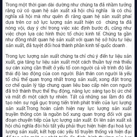
Trong một thời gian dài dường như chúng ta đã nhầm tưởng
rằng cứ có quan hệ sản xuất xã hội chủ nghĩa là có chủ
nghĩa xã hội mà như quên đi rằng quan hệ sản xuất phaỉ
dựa trên cơ sở lực lượng sản xuất hiện có chúng ta đã
nóng vội, duy ý chí trong việc xác định bước đi, cũng như
việc chọn lựa các hình thức tổ chức kinh tế. Chúng ta gần
như đồng nhất quan hệ sản xuất với quan hệ sở hữu tư liệu
sản xuất, đã tuyệt đối hoá thành phần kinh tế quốc doanh .
Trong lực lượng sản xuất chúng ta chỉ chú ý đến tư liệu sản
xuất, gia tăng tư liệu sản xuất một cách thuần tuý mà thiếu
sự cân xứng cần thiết ở yếu tố con người cả về trình độ lẫn
thái độ lao động của con người. Bản thân con người là yếu
tố chủ thể quan trọng nhất trong sản xuất, xong đặt trong
cơ chế quản lý tập chung quan liêu bao cấp nên con người
đã trở thành thực thể thụ động, năng lực sáng tạo bị ức chế
và mất đi một cách tự nhiên. Tất cả những sai lầm đó đã
tạo nên sự ngã gục trong tiến trình phát triển của lực lượng
sản xuất.Trong hoàn cảnh hiện nay lực lượng sản xuất
truyền thống còn là nguồn bổ xung quan trọng đối với giai
đoạn chuyển tiếp của lực lượng sản xuất. Đi lên sản xuất xã
hội chủ nghĩa đòi hỏi tất yếu phải thực hiện: hiện đại hoá lực
lượng sản xuất, kết hợp các yếu tố truyền thống và hiện đại