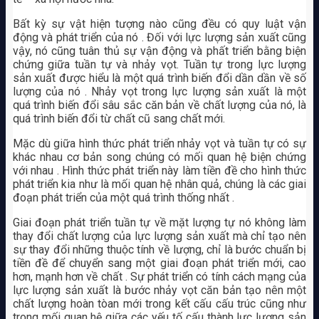
Bất kỳ sự vật hiện tượng nào cũng đều có quy luật vận
động và phát triển của nó . Đối với lực lượng sản xuất cũng
vậy, nó cũng tuân thủ sự vận động và phất triển bằng biện
chứng giữa tuần tự và nhảy vọt. Tuần tự trong lực lượng
sản xuất được hiểu là một quá trình biến đổi dần dần về số
lượng của nó . Nhảy vọt trong lực lượng sản xuất là một
quá trình biến đổi sâu sắc căn bản về chất lượng của nó, là
quá trình biến đổi từ chất cũ sang chất mới.
Mặc dù giữa hình thức phát triển nhảy vọt và tuần tự có sự
khác nhau cơ bản song chúng có mối quan hệ biện chứng
với nhau . Hình thức phát triển này làm tiền đề cho hình thức
phát triển kia như là mối quan hệ nhân quả, chúng là các giai
đoạn phát triển của một quá trình thống nhất .
Giai đoạn phát triển tuần tự về mặt lượng tự nó không làm
thay đổi chất lượng của lực lượng sản xuất mà chỉ tạo nên
sự thay đổi những thuộc tính về lượng, chỉ là bước chuẩn bị
tiền đề để chuyển sang một giai đoạn phát triển mới, cao
hơn, mạnh hơn về chất . Sự phát triển có tính cách mạng của
lực lượng sản xuất là bước nhảy vọt căn bản tạo nên một
chất lượng hoàn tòan mới trong kết cấu cấu trúc cũng như
trong mối quan hệ giữa các yếu tố cấu thành lực lượng sản