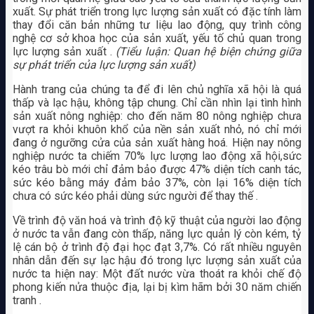
xuất. Sự phát triển trong lực lượng sản xuất có đặc tính làm
thay đổi căn bản những tư liệu lao động, quy trình công
nghệ cơ sở khoa học của sản xuất, yếu tố chủ quan trong
lực lượng sản xuất .
(Tiểu luận: Quan hệ biện chứng giữa
sự phát triển của lực lượng sản xuất)
Hành trang của chúng ta để đi lên chủ nghĩa xã hội là quá
thấp và lạc hậu, không tập chung. Chỉ cần nhìn lại tình hình
sản xuất nông nghiệp: cho đến năm 80 nông nghiệp chưa
vượt ra khỏi khuôn khổ của nền sản xuất nhỏ, nó chỉ mới
đang ở ngưỡng cửa của sản xuất hàng hoá. Hiện nay nông
nghiệp nước ta chiếm 70% lực lượng lao động xã hội,sức
kéo trâu bò mới chỉ đảm bảo được 47% diện tích canh tác,
sức kéo bằng máy đảm bảo 37%, còn lại 16% diện tích
chưa có sức kéo phải dùng sức người để thay thế .
Về trình độ văn hoá và trình độ kỹ thuật của người lao động
ở nước ta vẫn đang còn thấp, năng lực quản lý còn kém, tỷ
lệ cán bộ ở trình độ đại học đạt 3,7%. Có rất nhiều nguyên
nhân dẫn đến sự lạc hậu đó trong lực lượng sản xuất của
nước ta hiện nay: Một đất nước vừa thoát ra khỏi chế độ
phong kiến nửa thuộc địa, lại bị kìm hãm bởi 30 năm chiến
tranh .