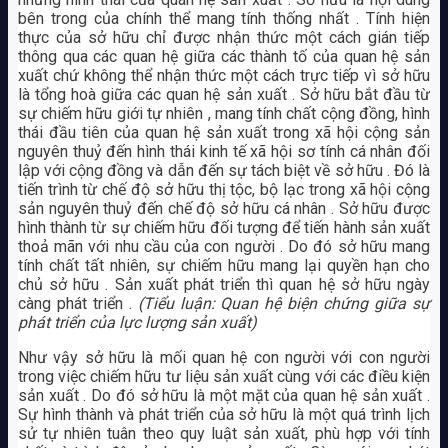
bên trong của chính thể mang tính thống nhất . Tính hiện
thực của sở hữu chỉ được nhận thức một cách gián tiếp
thông qua các quan hệ giữa các thành tố của quan hệ sản
xuất chứ không thể nhận thức một cách trực tiếp vì sở hữu
là tổng hoà giữa các quan hệ sản xuất . Sở hữu bắt đầu từ
sự chiếm hữu giới tự nhiên , mang tính chất cộng đồng, hình
thái đầu tiên của quan hệ sản xuất trong xã hội cộng sản
nguyên thuỷ đến hình thái kinh tế xã hội sơ tính cá nhân đối
lập với cộng đồng và dẫn đến sự tách biệt về sở hữu . Đó là
tiến trình từ chế độ sở hữu thị tộc, bộ lạc trong xã hội cộng
sản nguyên thuỷ đến chế độ sở hữu cá nhân . Sở hữu được
hình thành từ sự chiếm hữu đối tượng để tiến hành sản xuất
thoả mãn với nhu cầu của con người . Do đó sở hữu mang
tính chất tất nhiên, sự chiếm hữu mang lại quyền hạn cho
chủ sở hữu . Sản xuất phát triển thì quan hệ sở hữu ngày
càng phát triển .
(Tiểu luận: Quan hệ biện chứng giữa sự
phát triển của lực lượng sản xuất)
Như vậy sở hữu là mối quan hệ con người với con người
trong việc chiếm hữu tư liệu sản xuất cùng với các điều kiện
sản xuất . Do đó sở hữu là một mặt của quan hệ sản xuất .
Sự hình thành và phát triển của sở hữu là một quá trình lịch
sử tự nhiên tuân theo quy luật sản xuất, phù hợp với tính