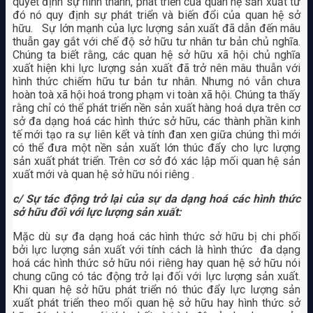
quyết định sự hình thành, phát triển của quan hệ sản xuất từ
đó nó quy định sự phát triển và biến đổi của quan hệ sở
hữu. Sự lớn mạnh của lực lượng sản xuất đã dẫn đến mâu
thuẫn gay gắt với chế độ sở hữu tư nhân tư bản chủ nghĩa.
Chúng ta biết rằng, các quan hệ sở hữu xã hội chủ nghĩa
xuất hiện khi lực lượng sản xuất đã trở nên mâu thuẫn với
hình thức chiếm hữu tư bản tư nhân. Nhưng nó vẫn chưa
hoàn toà xã hội hoá trong phạm vi toàn xã hội. Chúng ta thấy
rằng chỉ có thể phát triển nền sản xuất hàng hoá dựa trên cơ
sở đa dạng hoá các hình thức sở hữu, các thành phần kinh
tế mới tạo ra sự liên kết và tính đan xen giữa chúng thì mới
có thể đưa một nền sản xuất lớn thúc đẩy cho lực lượng
sản xuất phát triển. Trên cơ sở đó xác lập mối quan hệ sản
xuất mới và quan hệ sở hữu nói riêng .
c/ Sự tác động trở lại của sự da dạng hoá các hình thức
sở hữu đối với lực lượng sản xuất:
Mặc dù sự đa dạng hoá các hình thức sở hữu bị chi phối
bởi lực lượng sản xuất với tính cách là hình thức đa dạng
hoá các hình thức sở hữu nói riêng hay quan hệ sở hữu nói
chung cũng có tác động trở lại đối với lực lượng sản xuất.
Khi quan hệ sở hữu phát triển nó thúc đẩy lực lượng sản
xuất phát triển theo mối quan hệ sở hữu hay hình thức sở