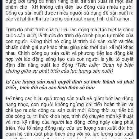
dụng bởi từng cá nhân riêng biệt để sản xuất ra một sản
phẩm cho XH không cần đến lao động của nhiều người.
Công cụ sản xuất được nhiều người sử dụng để sản xuất ra
các vật phẩm thì lực lượng sản xuất mang tính chất xã hội .
Trình độ phát triển của tư liệu lao động mà đặc biệt là công
cuộc sản xuất, là thước đo trình độ chinh phục tự nhiên của
con người. Đồng thời nó cũng là trình độ sản xuất và tiêu
chuẩn đánh giá sự khác nhau giữa các thời đại, xã hội khác
nhau. Chính công cụ sản xuất và phương tiện lao động kết
hợp với lao động sáng tạo của con người là yếu tố quyết
định đến năng xuất lao động
(Tiểu luận: Quan hệ biện
chứng giữa sự phát triển của lực lượng sản xuất)
b/ Lực lượng sản xuất quyết định sự hình thành và phát
triển , biến đổi của các hình thức sở hữu
Để nâng cao hiệu quả trong sản xuất và giảm bớt lao động
nặng nhọc, con người không ngừng cải tiến hoàn thiện và
chế tạo ra các công cụ sản xuất mới. Đồng thời sự tiến bộ
của công cụ tri thức khoa học, trình độ chuyên môn kỹ thuật
và mọi kỹ năng của người lao động cũng ngày càng phát
triển. Yếu tố năng động này của lực lượng sản xuất đòi hỏi
quan hệ sản xuất phải thích ứng với nó. lực lượng sản xuất