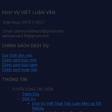
DỊCH VỤ VIẾT LUẬN VĂN
Điện thoại: 0972114537
Email: dichvuvietthacsi@gmail.com
lamluanvan24h@gmail.com
CHÍNH SÁCH DỊCH VỤ
Quy trình làm việc
Chính sách bảo mật
Chính sách bảo hành
Chính sách hoàn tiền
THÔNG TIN
TUYỂN CỘNG TÁC VIÊN
Trang Chủ
Dịch Vụ
Dịch Vụ Viết Thuê Tiểu Luận Môn và Tốt
Nghiệp