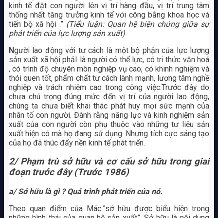
kinh tế đặt con người lên vị trí hàng đầu, vị trí trung tâm
thống nhất tăng trưởng kinh tế với công bằng khoa học và
tiến bộ xã hội .”
(Tiểu luận: Quan hệ biện chứng giữa sự
phát triển của lực lượng sản xuất)
N
gười lao động với tư cách là một bộ phận của lực lượng
sản xuất xã hội phảI là người có thể lực, có tri thức văn hoá
, có trình độ chuyên môn nghiệp vụ cao, có khinh nghiệm và
thói quen tốt, phẩm chất tư cách lành mạnh, lương tâm nghề
nghiệp và trách nhiệm cao trong công việc.Trước đây do
chưa chú trọng đúng mức đến vị trí của người lao động,
chúng ta chưa biết khai thác phát huy mọi sức mạnh của
nhân tố con người. Đành rằng năng lực và kinh nghiệm sản
xuất của con người còn phụ thuộc vào những tư liệu sản
xuất hiện có mà họ đang sử dụng. Nhưng tích cực sáng tạo
của họ đã thúc đẩy nền kinh tế phát triển.
2/ Phạm trù sở hữu và cơ cấu sở hữu trong giai
đoạn trước đây (Trước 1986)
a/ Sớ hữu là gì ? Quá trình phát triển của nó.
Theo quan điểm của Mác:”sở hữu được biểu hiện trong
những hình thái của quan hệ sản xuất”. Sở hữu là nội dung