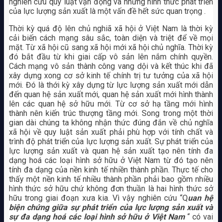
nghiên cứu quy luật vận động và những hình thức phát triển
của lực lượng sản xuất là một vấn đề hết sức quan trọng .
Thời kỳ quá độ lên chủ nghiã xã hội ở Việt Nam là thời kỳ
cải biến cách mạng sâu sắc, toàn diện và triệt để về mọi
mặt. Từ xã hội cũ sang xã hội mới xã hội chủ nghĩa. Thời kỳ
đó bắt đầu từ khi giai cấp vô sản lên nắm chính quyền.
Cách mạng vô sản thành công vang dội và kết thúc khi đã
xây dựng xong cơ sở kinh tế chính trị tư tưởng của xã hội
mới. Đó là thới kỳ xây dựng từ lực lượng sản xuất mới dẫn
đến quan hệ sản xuất mới, quan hệ sản xuất mới hình thành
lên các quan hệ sở hữu mới. Từ cơ sở hạ tầng mới hình
thành nên kiến trúc thượng tầng mới. Song trong một thời
gian dài chúng ta không nhận thức đúng đắn về chủ nghĩa
xã hội về quy luật sản xuất phải phù hợp với tính chất và
trình độ phát triển của lực lượng sản xuất. Sự phát triển của
lực lượng sản xuất và quan hệ sản xuất tạo nên tính đa
dạng hoá các loại hình sở hữu ở Việt Nam từ đó tạo nên
tính đa dạng của nền kinh tế nhiền thành phần. Thực tế cho
thấy một nền kinh tế nhiều thành phần phải bao gồm nhiều
hình thức sở hữu chứ không đơn thuần là hai hình thức sở
hữu trong giai đoạn xưa kia. Vì vậy nghiên cứu “Q
uan hệ
biện chứng giữa sự phát triển của lực lượng sản xuất và
sự đa dạng hoá các loại hình sở hữu ở Việt Nam
“ có vai