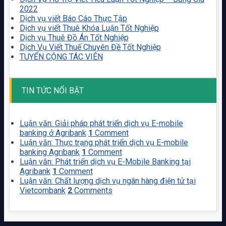
2022
Dịch vụ viết Báo Cáo Thực Tập
Dịch vụ viết Thuê Khóa Luận Tốt Nghiệp
Dịch vụ Thuê Đồ Án Tốt Nghiệp
Dịch Vụ Viết Thuế Chuyên Đề Tốt Nghiệp
TUYỂN CỘNG TÁC VIÊN
TIN TỨC NỔI BẬT
Luận văn: Giải pháp phát triển dịch vụ E-mobile
banking ở Agribank
1
Comment
Luận văn: Thực trạng phát triển dịch vụ E-mobile
banking Agribank
1
Comment
Luận văn: Phát triển dịch vụ E-Mobile Banking tại
Agribank
1
Comment
Luận văn: Chất lượng dịch vụ ngân hàng điện tử tại
Vietcombank
2
Comments