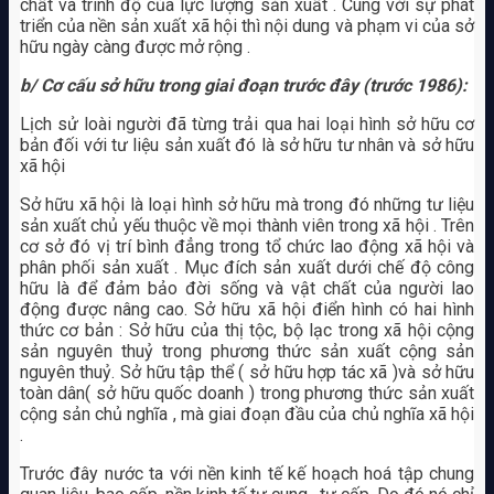
chất và trình độ của lực lượng sản xuất . Cùng với sự phát
triển của nền sản xuất xã hội thì nội dung và phạm vi của sở
hữu ngày càng được mở rộng .
b/ Cơ cấu sở hữu trong giai đoạn trước đây (trước 1986):
Lịch sử loài người đã từng trải qua hai loại hình sở hữu cơ
bản đối với tư liệu sản xuất đó là sở hữu tư nhân và sở hữu
xã hội
Sở hữu xã hội là loại hình sở hữu mà trong đó những tư liệu
sản xuất chủ yếu thuộc về mọi thành viên trong xã hội . Trên
cơ sở đó vị trí bình đẳng trong tổ chức lao động xã hội và
phân phối sản xuất . Mục đích sản xuất dưới chế độ công
hữu là để đảm bảo đời sống và vật chất của người lao
động được nâng cao. Sở hữu xã hội điển hình có hai hình
thức cơ bản : Sở hữu của thị tộc, bộ lạc trong xã hội cộng
sản nguyên thuỷ trong phương thức sản xuất cộng sản
nguyên thuỷ. Sở hữu tập thể ( sở hữu hợp tác xã )và sở hữu
toàn dân( sở hữu quốc doanh ) trong phương thức sản xuất
cộng sản chủ nghĩa , mà giai đoạn đầu của chủ nghĩa xã hội
.
Trước đây nước ta với nền kinh tế kế hoạch hoá tập chung