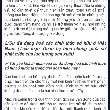
sản xuất với quy luật phù hợp của quan hệ sản xuất. Mặc dù
tư liệu sản xuất, tiền vốn khoa học và kỹ thuật đều là những
yếu tố cần thiết để thực hiện sản xuất, xong tất cả phải
thông qua hoạt động của con người mới đem lại những hiệu
quả kinh tế, những giá trị mới. Những yếu tố trên sẽ tồn tại
dưới dạng tiềm năng và nó sẽ trở thành vô hiệu hoá khi nó
không được đặt trong mối quan hệ giữa tư liệu lao động và
người lao động, đối tượng lao động .
2/Sự đa dạng hoá các hình thức sở hữu ở Việt
Nam: (Tiểu luận: Quan hệ biện chứng giữa sự
phát triển của lực lượng sản xuất)
a/ Tất yếu khách quan của sự đa dạng hoá các hình thức
sở hữu ở nước ta trong giai đoạn hiện nay :
Các loại hình sở hữu quy định các thành phần kinh tế tương
ứng. Thực tiễn đã cho thấy một nền kinh tế nhiều thành phần
đương nhiên phải bao gồm nhiều hình thức sở hữu chứ
không đơn thuần như là hai hình thức trước đây.
Mác và Lênin trong quá trình phân tích sự vận động của các
nền kinh tế đã từng nói tồn tại trong lịch sử đã chỉ ra rằng
rất hiếm khi nền kinh tế chỉ tồn tại một thành phần kinh tế