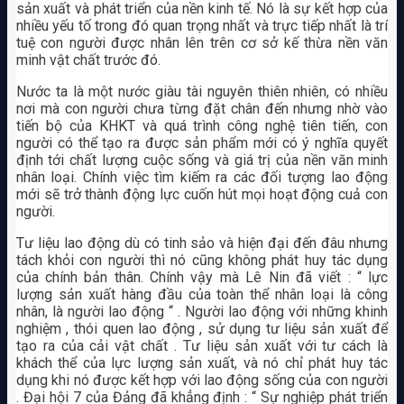
sản xuất và phát triển của nền kinh tế. Nó là sự kết hợp của
nhiều yếu tố trong đó quan trọng nhất và trực tiếp nhất là trí
tuệ con người được nhân lên trên cơ sở kế thừa nền văn
minh vật chất trước đó.
Nước ta là một nước giàu tài nguyên thiên nhiên, có nhiều
nơi mà con người chưa từng đặt chân đến nhưng nhờ vào
tiến bộ của KHKT và quá trình công nghệ tiên tiến, con
người có thể tạo ra được sản phẩm mới có ý nghĩa quyết
định tới chất lượng cuộc sống và giá trị của nền văn minh
nhân loại. Chính việc tìm kiếm ra các đối tượng lao động
mới sẽ trở thành động lực cuốn hút mọi hoạt động cuả con
người.
Tư liệu lao động dù có tinh sảo và hiện đại đến đâu nhưng
tách khỏi con người thì nó cũng không phát huy tác dụng
của chính bản thân. Chính vậy mà Lê Nin đã viết : “ lực
lượng sản xuất hàng đầu của toàn thể nhân loại là công
nhân, là người lao động “ . Người lao động với những khinh
nghiệm , thói quen lao động , sử dụng tư liệu sản xuất để
tạo ra của cải vật chất . Tư liệu sản xuất với tư cách là
khách thể của lực lượng sản xuất, và nó chỉ phát huy tác
dụng khi nó được kết hợp với lao động sống của con người
. Đại hội 7 của Đảng đã khẳng định : “ Sự nghiệp phát triển