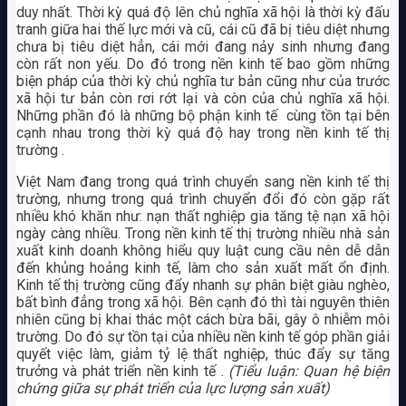
duy nhất. Thời kỳ quá độ lên chủ nghĩa xã hội là thời kỳ đấu
tranh giữa hai thế lực mới và cũ, cái cũ đã bị tiêu diệt nhưng
chưa bị tiêu diệt hẳn, cái mới đang nảy sinh nhưng đang
còn rất non yếu. Do đó trong nền kinh tế bao gồm những
biện pháp của thời kỳ chủ nghĩa tư bản cũng như của trước
xã hội tư bản còn rơi rớt lại và còn của chủ nghĩa xã hội.
Những phần đó là những bộ phận kinh tế cùng tồn tại bên
cạnh nhau trong thời kỳ quá độ hay trong nền kinh tế thị
trường .
Việt Nam đang trong quá trình chuyển sang nền kinh tế thị
trường, nhưng trong quá trình chuyển đổi đó còn gặp rất
nhiều khó khăn như: nạn thất nghiệp gia tăng tệ nạn xã hội
ngày càng nhiều. Trong nền kinh tế thị trường nhiều nhà sản
xuất kinh doanh không hiểu quy luật cung cầu nên dễ dẫn
đến khủng hoảng kinh tế, làm cho sản xuất mất ổn định.
Kinh tế thị trường cũng đẩy nhanh sự phân biệt giàu nghèo,
bất bình đẳng trong xã hội. Bên cạnh đó thì tài nguyên thiên
nhiên cũng bị khai thác một cách bừa bãi, gây ô nhiễm môi
trường. Do đó sự tồn tại của nhiều nền kinh tế góp phần giải
quyết việc làm, giảm tỷ lệ thất nghiệp, thúc đẩy sự tăng
trưởng và phát triển nền kinh tế .
(Tiểu luận: Quan hệ biện
chứng giữa sự phát triển của lực lượng sản xuất)