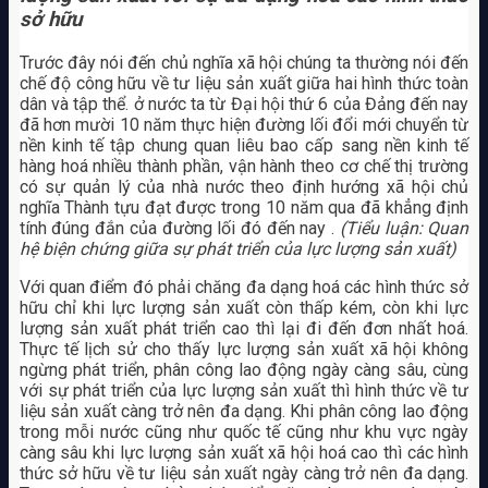
sở hữu
Trước đây nói đến chủ nghĩa xã hội chúng ta thường nói đến
chế độ công hữu về tư liệu sản xuất giữa hai hình thức toàn
dân và tập thể. ở nước ta từ Đại hội thứ 6 của Đảng đến nay
đã hơn mười 10 năm thực hiện đường lối đổi mới chuyển từ
nền kinh tế tập chung quan liêu bao cấp sang nền kinh tế
hàng hoá nhiều thành phần, vận hành theo cơ chế thị trường
có sự quản lý của nhà nước theo định hướng xã hội chủ
nghĩa Thành tựu đạt được trong 10 năm qua đã khẳng định
tính đúng đắn của đường lối đó đến nay .
(Tiểu luận: Quan
hệ biện chứng giữa sự phát triển của lực lượng sản xuất)
Với quan điểm đó phải chăng đa dạng hoá các hình thức sở
hữu chỉ khi lực lượng sản xuất còn thấp kém, còn khi lực
lượng sản xuất phát triển cao thì lại đi đến đơn nhất hoá.
Thực tế lịch sử cho thấy lực lượng sản xuất xã hội không
ngừng phát triển, phân công lao động ngày càng sâu, cùng
với sự phát triển của lực lượng sản xuất thì hình thức về tư
liệu sản xuất càng trở nên đa dạng. Khi phân công lao động
trong mỗi nước cũng như quốc tế cũng như khu vực ngày
càng sâu khi lực lượng sản xuất xã hội hoá cao thì các hình
thức sở hữu về tư liệu sản xuất ngày càng trở nên đa dạng.