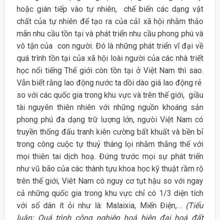
hoặc gián tiếp vào tự nhiên, chế biến các dạng vật
chất của tự nhiên để tạo ra của cảI xã hội nhằm thảo
mãn nhu cầu tồn tại và phát triển nhu cầu phong phú và
vô tận của con người. Đó là những phát triển vĩ đại về
quá trình tồn tại của xã hội loài người của các nhà triết
học nổi tiếng Thế giới còn tồn tại ở Việt Nam thì sao.
Vẫn biết rằng lao động nước ta dồi dào giá lao động rẻ
so với các quốc gia trong khu vực và trên thế giới, giầu
tài nguyên thiên nhiên với những nguồn khoáng sản
phong phú đa dạng trữ lượng lớn, ngưòi Việt Nam có
truyền thống đấu tranh kiên cường bất khuất và bền bỉ
trong công cuộc tự thuỷ tháng lọi nhằm thắng thế với
mọi thiên tai dịch hoạ. Đứng trước mọi sự phát triển
như vũ bão của các thành tựu khoa học kỹ thuật rầm rộ
trên thế giới, Viêt Nam có nguy cơ tụt hậu so với ngay
cả những quốc gia trong khu vực chỉ có 1/3 diện tích
với số dân ít ỏi như là: Malaixia, Miến Điện,…
(Tiểu
luận: Quá trình công nghiệp hoá hiện đại hoá đất