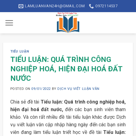
Skip
LAMLUANVAN24H@GMAIL.COM
0972114537
to
content
TIỂU LUẬN
TIỂU LUẬN: QUÁ TRÌNH CÔNG
NGHIỆP HOÁ, HIỆN ĐẠI HOÁ ĐẤT
NƯỚC
POSTED ON
09/01/2022
BY
DỊCH VỤ VIẾT LUẬN VĂN
Chia sẻ đề tài
Tiểu luận: Quá trình công nghiệp hoá,
hiện đại hoá đất nước,
đến các bạn sinh viên tham
khảo. Và còn rất nhiều đề tài tiểu luận khác được Dịch
vụ viết luận văn cập nhập hàng ngày đến các bạn sinh
viên đang làm tiểu luận triết học về đề tài
Tiểu luận: