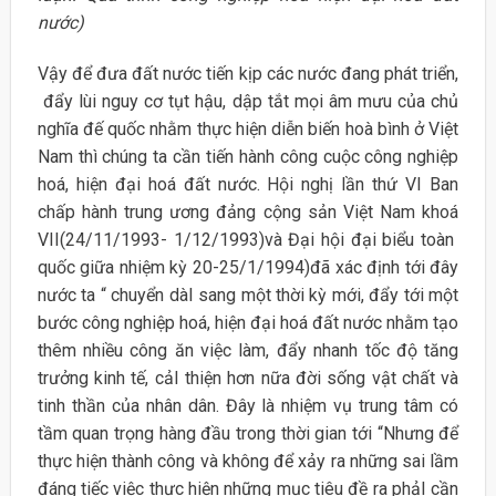
nước)
Vậy để đưa đất nước tiến kịp các nước đang phát triển,
đẩy lùi nguy cơ tụt hậu, dập tắt mọi âm mưu của chủ
nghĩa đế quốc nhằm thực hiện diễn biến hoà bình ở Việt
Nam thì chúng ta cần tiến hành công cuộc công nghiệp
hoá, hiện đại hoá đất nước. Hội nghị lần thứ VI Ban
chấp hành trung ương đảng cộng sản Việt Nam khoá
VII(24/11/1993- 1/12/1993)và Đại hội đại biểu toàn
quốc giữa nhiệm kỳ 20-25/1/1994)đã xác định tới đây
nước ta “ chuyển dàI sang một thời kỳ mới, đẩy tới một
bước công nghiệp hoá, hiện đại hoá đất nước nhằm tạo
thêm nhiều công ăn việc làm, đẩy nhanh tốc độ tăng
trưởng kinh tế, cảI thiện hơn nữa đời sống vật chất và
tinh thần của nhân dân. Đây là nhiệm vụ trung tâm có
tầm quan trọng hàng đầu trong thời gian tới “Nhưng để
thực hiện thành công và không để xảy ra những sai lầm
đáng tiếc việc thực hiện những mục tiêu đề ra phảI cần