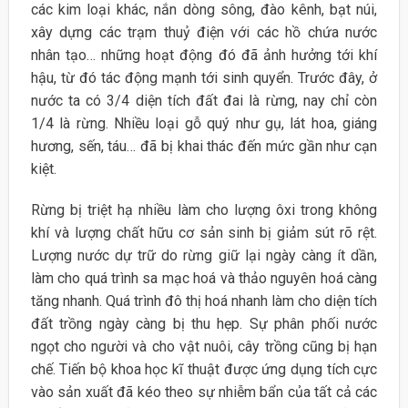
các kim loại khác, nắn dòng sông, đào kênh, bạt núi,
xây dựng các trạm thuỷ điện với các hồ chứa nước
nhân tạo… những hoạt động đó đã ảnh hưởng tới khí
hậu, từ đó tác động mạnh tới sinh quyển. Trước đây, ở
nước ta có 3/4 diện tích đất đai là rừng, nay chỉ còn
1/4 là rừng. Nhiều loại gỗ quý như gụ, lát hoa, giáng
hương, sến, táu… đã bị khai thác đến mức gần như cạn
kiệt.
Rừng bị triệt hạ nhiều làm cho lượng ôxi trong không
khí và lượng chất hữu cơ sản sinh bị giảm sút rõ rệt.
Lượng nước dự trữ do rừng giữ lại ngày càng ít dần,
làm cho quá trình sa mạc hoá và thảo nguyên hoá càng
tăng nhanh. Quá trình đô thị hoá nhanh làm cho diện tích
đất trồng ngày càng bị thu hẹp. Sự phân phối nước
ngọt cho người và cho vật nuôi, cây trồng cũng bị hạn
chế. Tiến bộ khoa học kĩ thuật được ứng dụng tích cực
vào sản xuất đã kéo theo sự nhiễm bẩn của tất cả các