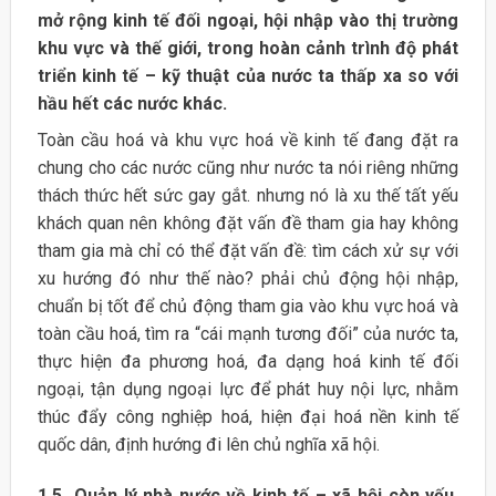
mở rộng kinh tế đối ngoại, hội nhập vào thị trường
khu vực và thế giới, trong hoàn cảnh trình độ phát
triển kinh tế – kỹ thuật của nước ta thấp xa so với
hầu hết các nước khác.
Toàn cầu hoá và khu vực hoá về kinh tế đang đặt ra
chung cho các nước cũng như nước ta nói riêng những
thách thức hết sức gay gắt. nhưng nó là xu thế tất yếu
khách quan nên không đặt vấn đề tham gia hay không
tham gia mà chỉ có thể đặt vấn đề: tìm cách xử sự với
xu hướng đó như thế nào? phải chủ động hội nhập,
chuẩn bị tốt để chủ động tham gia vào khu vực hoá và
toàn cầu hoá, tìm ra “cái mạnh tương đối” của nước ta,
thực hiện đa phương hoá, đa dạng hoá kinh tế đối
ngoại, tận dụng ngoại lực để phát huy nội lực, nhằm
thúc đẩy công nghiệp hoá, hiện đại hoá nền kinh tế
quốc dân, định hướng đi lên chủ nghĩa xã hội.
1.5 Quản lý nhà nước về kinh tế – xã hội còn yếu.