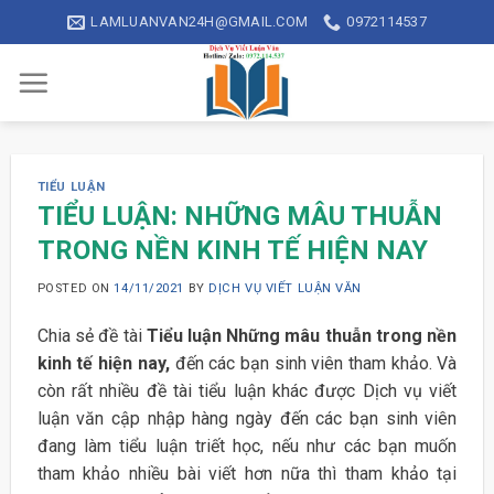
Skip
LAMLUANVAN24H@GMAIL.COM
0972114537
to
content
TIỂU LUẬN
TIỂU LUẬN: NHỮNG MÂU THUẪN
TRONG NỀN KINH TẾ HIỆN NAY
POSTED ON
14/11/2021
BY
DỊCH VỤ VIẾT LUẬN VĂN
Chia sẻ đề tài
Tiểu luận Những mâu thuẫn trong nền
kinh tế hiện nay,
đến các bạn sinh viên tham khảo. Và
còn rất nhiều đề tài tiểu luận khác được Dịch vụ viết
luận văn cập nhập hàng ngày đến các bạn sinh viên
đang làm tiểu luận triết học, nếu như các bạn muốn
tham khảo nhiều bài viết hơn nữa thì tham khảo tại