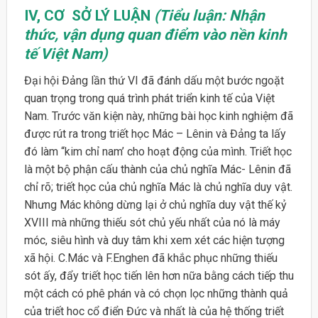
IV, CƠ SỞ LÝ LUẬN
(Tiểu luận: Nhận
thức, vận dụng quan điểm vào nền kinh
tế Việt Nam)
Đại hội Đảng lần thứ VI đã đánh dấu một bước ngoặt
quan trọng trong quá trình phát triển kinh tế của Việt
Nam. Trước văn kiện này, những bài học kinh nghiệm đã
được rút ra trong triết học Mác – Lênin và Đảng ta lấy
đó làm “kim chỉ nam’ cho hoạt động của mình. Triết học
là một bộ phận cấu thành của chủ nghĩa Mác- Lênin đã
chỉ rõ; triết học của chủ nghĩa Mác là chủ nghĩa duy vật.
Nhưng Mác không dừng lại ở chủ nghĩa duy vật thế kỷ
XVIII mà những thiếu sót chủ yếu nhất của nó là máy
móc, siêu hình và duy tâm khi xem xét các hiện tượng
xã hội. C.Mác và F.Enghen đã khắc phục những thiếu
sót ấy, đẩy triết học tiến lên hơn nữa bằng cách tiếp thu
một cách có phê phán và có chọn lọc những thành quả
của triết hoc cổ điển Đức và nhất là của hệ thống triết