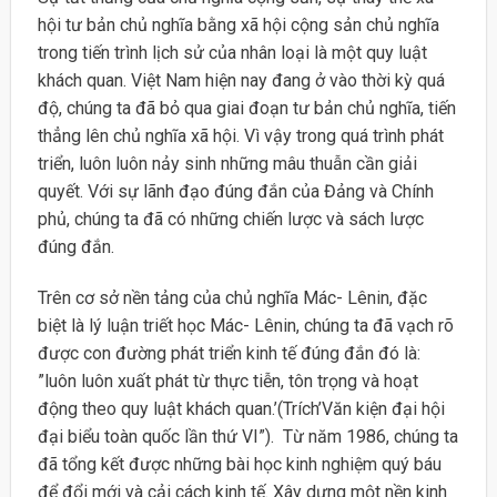
hội tư bản chủ nghĩa bằng xã hội cộng sản chủ nghĩa
trong tiến trình lịch sử của nhân loại là một quy luật
khách quan. Việt Nam hiện nay đang ở vào thời kỳ quá
độ, chúng ta đã bỏ qua giai đoạn tư bản chủ nghĩa, tiến
thẳng lên chủ nghĩa xã hội. Vì vậy trong quá trình phát
triển, luôn luôn nảy sinh những mâu thuẫn cần giải
quyết. Với sự lãnh đạo đúng đắn của Đảng và Chính
phủ, chúng ta đã có những chiến lược và sách lược
đúng đắn.
Trên cơ sở nền tảng của chủ nghĩa Mác- Lênin, đặc
biệt là lý luận triết học Mác- Lênin, chúng ta đã vạch rõ
được con đường phát triển kinh tế đúng đắn đó là:
”luôn luôn xuất phát từ thực tiễn, tôn trọng và hoạt
động theo quy luật khách quan.’(Trích’Văn kiện đại hội
đại biểu toàn quốc lần thứ VI”). Từ năm 1986, chúng ta
đã tổng kết được những bài học kinh nghiệm quý báu
để đổi mới và cải cách kinh tế. Xây dựng một nền kinh