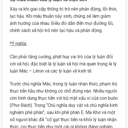
Xảy ra khi giai cấp thống trị trở nên phản động, lỗi thời,
lạc hậu. Khi mâu thuẫn nảy sinh, chúng sẽ làm giảm
ảnh hưởng của nhau. Điều đó dẫn đến mọi đường lối,
chính sách xã hội trở nên lạc hậu và phản động.
*Ý nghĩa:
Cần phải tăng cường, phát huy vai trò của lý luận đối
với xã hội, đặc biệt là lý luận xã hội mà quan trọng là lý
luận Mác – Lênin và các lý luận về kinh tế.
Trước chủ nghĩa Mác, trong lý luận nhận thức, phạm trù
thực tiễn hầu như không có chỗ đứng nào. Nhiều người
còn hình dung thực tiễn với bộ mặt xấu xí của con buôn
(Phơ-Bách). Trong “Chủ nghĩa duy vật và chủ nghĩa kinh
nghiệm phê phán”, sau khi phê phán E. Ma Khơ và một
số ngươi khác đã ”cố gạt thực tiễn ra khỏi lý luận nhận
thức, coi thực tiễn như một cái gì không đáng nghiên