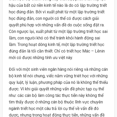
hậu của bất cứ nền kinh tế nào là do có lập trường triết
học đúng đắn. Bởi vì xuất phát từ một lập trường triết
học đúng đắn, con người có thể có được cách giải
quyết phù hợp với những vấn đề do cuộc sống đặt ra.
Còn ngược lại, xuất phát từ một lập trường triết học sai
lầm, con ngưòi khó có thể tránh khỏi hành động sai
lầm. Trong hoạt dông kinh tế, một lập trường triết học
đúng đắn là tối cần thiết. Chỉ có triết học Mác – Lênin
mới có được những tính ưu việt này.
Đối với một sinh viên ngân hàng nói riêng và những cán
bộ kinh tế nói chung, viếc nắm vững triét học với những
quy luật, lý luận, phương pháp của nó là không thể thiếu
được. Vì khi giải quyết những vấn đề phức tạp cụ thể
như: các cán bộ làm công tác thực tiễn này không thể
tìm thấy được ở những cán bộ thuộc lĩnh vực chuyên
ngành triết học một câu trả lời cụ thể về vấn đề đó
dược, nhưng trong hoạt động thực tiễn, những vấn đề