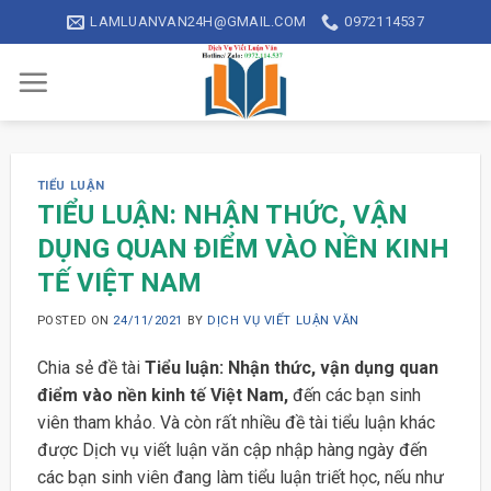
Skip
LAMLUANVAN24H@GMAIL.COM
0972114537
to
content
TIỂU LUẬN
TIỂU LUẬN: NHẬN THỨC, VẬN
DỤNG QUAN ĐIỂM VÀO NỀN KINH
TẾ VIỆT NAM
POSTED ON
24/11/2021
BY
DỊCH VỤ VIẾT LUẬN VĂN
Chia sẻ đề tài
Tiểu luận: Nhận thức, vận dụng quan
điểm vào nền kinh tế Việt Nam,
đến các bạn sinh
viên tham khảo. Và còn rất nhiều đề tài tiểu luận khác
được Dịch vụ viết luận văn cập nhập hàng ngày đến
các bạn sinh viên đang làm tiểu luận triết học, nếu như