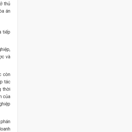
ở thủ
òa án
 tiếp
hiệp,
ợc và
c còn
p tác
 thời
ản của
hiệp
 phán
doanh