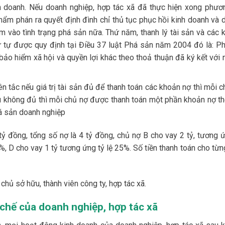
h doanh. Nếu doanh nghiệp, hợp tác xã đã thực hiện xong phươ
hẩm phán ra quyết định đình chỉ thủ tục phục hồi kinh doanh và 
m vào tình trạng phá sản nữa. Thứ năm, thanh lý tài sản và các 
ứ tự được quy định tại Điều 37 luật Phá sản năm 2004 đó là: Ph
 bảo hiểm xã hội và quyền lợi khác theo thoả thuận đã ký kết với
tắc nếu giá trị tài sản đủ để thanh toán các khoản nợ thì mỗi c
u không đủ thì mỗi chủ nợ được thanh toán một phần khoản nợ th
há sản doanh nghiệp
 tỷ đồng, tổng số nợ là 4 tỷ đồng, chủ nợ B cho vay 2 tỷ, tương ứ
%, D cho vay 1 tỷ tương ứng tỷ lệ 25%. Số tiền thanh toán cho từ
chủ sở hữu, thành viên công ty, hợp tác xã.
chế của doanh nghiệp, hợp tác xã