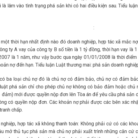
 là lâm vào tình trạng phá sản khi có hai điều kiện sau. Tiểu luậ
nh toán nợ đến hạn: :
một thời hạn nhất định nào đó doanh nghiệp, hợp tác xã mắc nợ
ông ty A vay của công ty B số tiền là 1 tỷ đồng, thời hạn vay là 
2007 là 1 năm, như vậy bước qua ngày 01/01/2008 là thời điểm
khoản nợ đến hạn. Tiểu luận Luật thương mai: phá sản doanh nghiệ
 có ba loại chủ nợ đó là chủ nợ có đảm bảo, chủ nợ có đảm bả
 luật phá sản chỉ cho phép chủ nợ không có bảo đảm hoặc chủ 
o đảm) mới được quyền nộp đơn lên Tòa án để yêu cầu phá sản 
ông có quyền nộp đơn. Các khoản nợ phải được các bên xác nhậ
tranh chấp.
nghiệp, hợp tác xã không thanh toán: Không phải cứ có các kho
ầu mở thủ tục phá sản mà chủ nợ phải xuất trình những căn cứ 