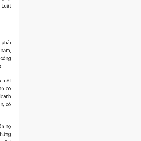
n Luật
 phải
1 năm,
 công
p
o một
nợ có
doanh
n, có
ản nợ
chứng