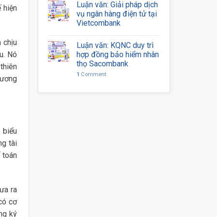
Luận văn: Giải pháp dịch
ế hiện
vụ ngân hàng điện tử tại
Vietcombank
 chịu
Luận văn: KQNC duy trì
hợp đồng bảo hiểm nhân
u. Nó
thọ Sacombank
 thiên
1
Comment
hương
 biểu
g tài
ế toán
ưa ra
có cơ
ng ký