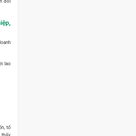
n đòi
iệp,
doanh
i lao
ốn, tổ
 thấy