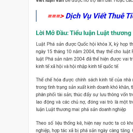
viết luận văn
để được hỗ trợ làm bài. Hoặc các 
===>
Dịch Vụ Viết Thuê T
Lời Mở Đầu: Tiểu luận Luật thương
Luật Phá sản được Quốc hội khóa X, kỳ họp th
ngày 15 tháng 10 năm 2004, thay thế cho luật
luật Phá sản năm 2004 đã thể hiện được vai tr
kinh tế xã hội và hội nhập kinh tế quốc tế.
Thể chế hóa được chính sách kinh tế của nhà 
trong tình trạng sản xuất kinh doanh khó khăn, t
phân phối tài sản; thúc đẩy sự lưu thông vốn tr
lao động và các chủ nợ, đóng vai trò là một tr
luận Luật thương mai: phá sản doanh nghiệp
Theo số liệu thống kê, hiện nay nước ta có k
nghiệp, hợp tác xã bị phá sản ngày càng tăng.