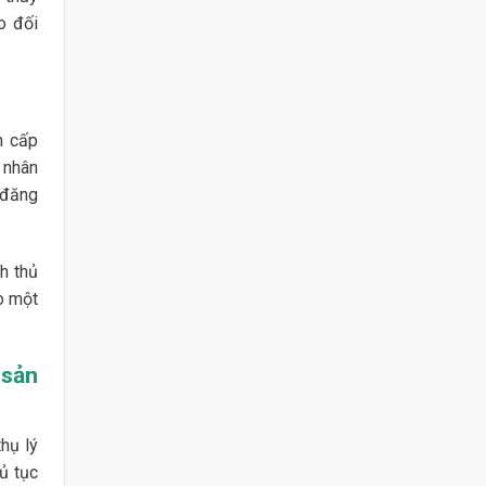
o đối
n cấp
 nhân
n đăng
h thủ
o một
 sản
hụ lý
ủ tục