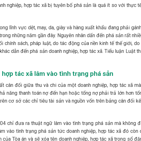
h nghiệp, hợp tác xã bị tuyên bố phá sản là quá ít so với thực t
ong lĩnh vực dệt, may, da, giày và hàng xuất khẩu đang phải gánh
 trong những năm gần đây. Nguyên nhân dấn đến phá sản rất nhiề
 chính sách, pháp luật, do tác động của nền kinh tế thế giới, do
 khác dẫn đến phá sản doanh nghiệp, hợp tác xã. Tiểu luận Luật t
 hợp tác xã lâm vào tình trạng phá sản
ất cân đối giữa thu và chi của một doanh nghiệp, hợp tác xã mà
hả năng thanh toán nợ đến hạn hoặc tổng nợ phải trả lớn hơn tổn
trên cơ sở các chỉ tiêu tài sản và nguồn vốn trên bảng cân đối k
04 chỉ đưa ra thuật ngữ lâm vào tình trạng phá sản mà không đ
lâm vào tình trạng phá sản tức doanh nghiệp, hợp tác xã đó còn 
nh của Tòa án và sẽ xóa tên doanh nghiệp, hợp tác xã trong sổ đă