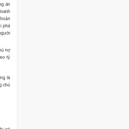
ng án
doanh
khoản
í phá
 người
hủ nợ
eo tỷ
ng là
ng chủ