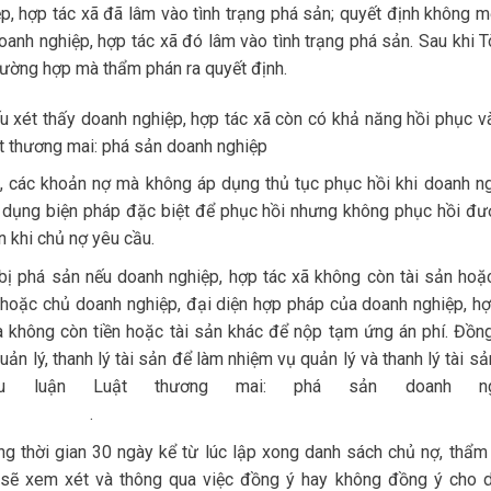
, hợp tác xã đã lâm vào tình trạng phá sản; quyết định không m
anh nghiệp, hợp tác xã đó lâm vào tình trạng phá sản. Sau khi T
trường hợp mà thẩm phán ra quyết định.
u xét thấy doanh nghiệp, hợp tác xã còn có khả năng hồi phục và
ật thương mai: phá sản doanh nghiệp
ản, các khoản nợ mà không áp dụng thủ tục phục hồi khi doanh ng
 dụng biện pháp đặc biệt để phục hồi nhưng không phục hồi đư
 khi chủ nợ yêu cầu.
 bị phá sản nếu doanh nghiệp, hợp tác xã không còn tài sản hoặ
 hoặc chủ doanh nghiệp, đại diện hợp pháp của doanh nghiệp, hợ
không còn tiền hoặc tài sản khác để nộp tạm ứng án phí. Đồng
ản lý, thanh lý tài sản để làm nhiệm vụ quản lý và thanh lý tài s
ểu luận Luật thương mai: phá sản doanh ng
.
ng thời gian 30 ngày kể từ lúc lập xong danh sách chủ nợ, thẩm
nợ sẽ xem xét và thông qua việc đồng ý hay không đồng ý cho 