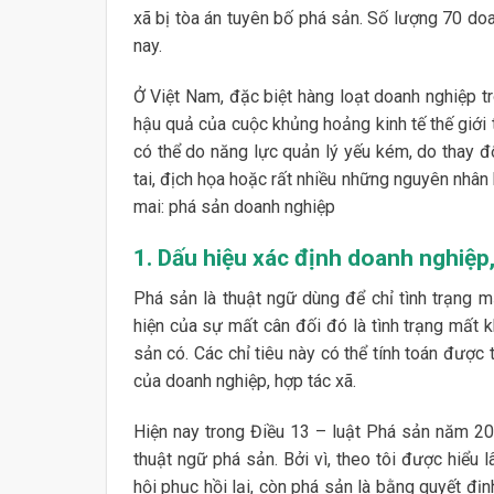
xã bị tòa án tuyên bố phá sản. Số lượng 70 doan
nay.
Ở Việt Nam, đặc biệt hàng loạt doanh nghiệp tr
hậu quả của cuộc khủng hoảng kinh tế thế giới
có thể do năng lực quản lý yếu kém, do thay đổi
tai, địch họa hoặc rất nhiều những nguyên nhân
mai: phá sản doanh nghiệp
1. Dấu hiệu xác định doanh nghiệp,
Phá sản là thuật ngữ dùng để chỉ tình trạng m
hiện của sự mất cân đối đó là tình trạng mất k
sản có. Các chỉ tiêu này có thể tính toán được 
của doanh nghiệp, hợp tác xã.
Hiện nay trong Điều 13 – luật Phá sản năm 20
thuật ngữ phá sản. Bởi vì, theo tôi được hiểu 
hội phục hồi lại, còn phá sản là bằng quyết đị