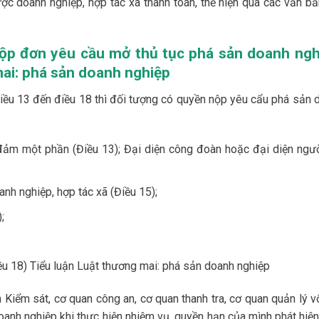
c doanh nghiệp, hợp tác xã thanh toán, thể hiện qua các văn bả
nộp đơn yêu cầu mở thủ tục phá sản doanh ngh
mai: phá sản doanh nghiệp
iều 13 đến điều 18 thì đối tượng có quyền nộp yêu cẩu phá sản 
ảm một phần (Điều 13); Đại diện công đoàn hoặc đại diện ngườ
nh nghiệp, hợp tác xã (Điều 15);
;
ều 18) Tiểu luận Luật thương mai: phá sản doanh nghiệp
n Kiểm sát, cơ quan công an, cơ quan thanh tra, cơ quan quản lý v
oanh nghiệp khi thực hiện nhiệm vụ, quyền hạn của mình phát hiện