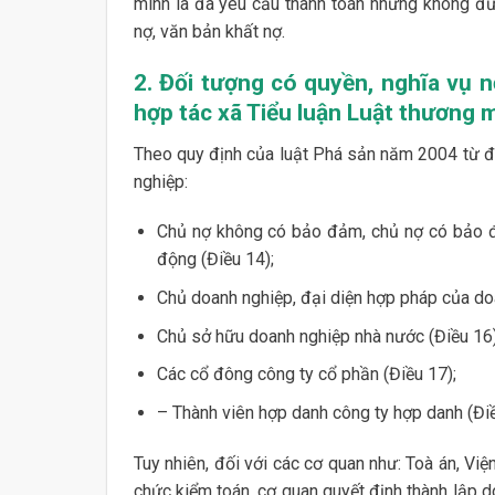
minh là đã yêu cầu thanh toán nhưng không đượ
nợ, văn bản khất nợ.
2. Đối tượng có quyền, nghĩa vụ 
hợp tác xã Tiểu luận Luật thương 
Theo quy định của luật Phá sản năm 2004 từ đ
nghiệp:
Chủ nợ không có bảo đảm, chủ nợ có bảo đ
động (Điều 14);
Chủ doanh nghiệp, đại diện hợp pháp của doa
Chủ sở hữu doanh nghiệp nhà nước (Điều 16)
Các cổ đông công ty cổ phần (Điều 17);
– Thành viên hợp danh công ty hợp danh (Đi
Tuy nhiên, đối với các cơ quan như: Toà án, Việ
chức kiểm toán, cơ quan quyết định thành lập d