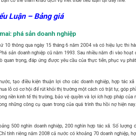
bạn có thể tham khảo dịch vụ viết thuê tiểu luận tại đây nhé.
iểu Luận – Bảng giá
 mai: phá sản doanh nghiệp
ứ 10 thông qua ngày 15 tháng 6 năm 2004 và có hiệu lực thi hà
 Phá sản doanh nghiệp cũ năm 1993. Sau nhiều năm đi vào hoạt 
ò quan trọng, đáp ứng được yêu cầu của thực tiễn, phục vụ phát 
nước, tạo điều kiện thuận lợi cho các doanh nghiệp, hợp tác xã
hua lỗ có cơ hội để rút khỏi thị trường một cách có trật tự, góp ph
ong nền kinh tế thị trường, bảo vệ quyền và lợi ích hợp pháp của
ong những công cụ quan trong của quá trình thu hồi nợ hiện nay.
hoảng 500 nghìn doanh nghiệp, 200 nghìn hợp tác xã. Số lượng 
 Chỉ tính riêng năm 2008 cả nước có khoảng 70 doanh nghiệp, hợ