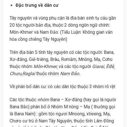
Đặc trưng về dân cư
Tây nguyên và vùng phụ cận là địa bàn sinh tụ cảu gần
20 tộc người bản địa, thuộc 2 dòng ngôn ngữ chính:
Môn-Khmer và Nam Đảo. (Tiểu Luận: Không gian văn
hóa cồng chiêng Tây Nguyên)
Trên địa bàn 5 tỉnh tây nguyên có các tộc người: Bana,
Xơ-đăng, Giẻ-triêng, Brâu, Rơmăm, Mnông, Mạ, Cơho
thuộc nhóm
Môn-Khmer
, và các tộc người
Giarai, Êđê,
Churu,Raglai
thuộc nhóm
Nam Đảo.
Về phân bố dân cư: có các dân tộc thuộc 3 nhóm rõ rệt:
Các tộc thuộc
nhóm
Bana – Xơ-đăng (hay gọi là người
Bana Bắc) phân bố ở Nhóm M nông – Mạ ( thường gọi
là Bana Nam) : gồm tộc ngươi Mnoong, xtieeng, Mạ,
Chơro cư trú ở Nam Tây Nguyên, thuộc tỉnh Lâm Đồng