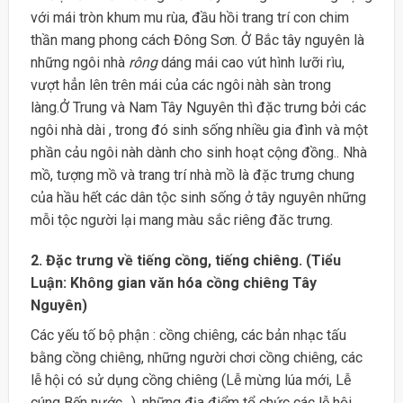
với mái tròn khum mu rùa, đầu hồi trang trí con chim
thần mang phong cách Đông Sơn. Ở Bắc tây nguyên là
những ngôi nhà
rông
dáng mái cao vút hình lưỡi rìu,
vượt hẳn lên trên mái của các ngôi nàh sàn trong
làng.Ở Trung và Nam Tây Nguyên thì đặc trưng bởi các
ngôi nhà dài , trong đó sinh sống nhiều gia đình và một
phần cảu ngôi nàh dành cho sinh hoạt cộng đồng.. Nhà
mồ, tượng mồ và trang trí nhà mồ là đặc trưng chung
của hầu hết các dân tộc sinh sống ở tây nguyên những
mỗi tộc người lại mang màu sắc riêng đăc trưng.
2. Đặc trưng về tiếng cồng, tiếng chiêng. (Tiểu
Luận: Không gian văn hóa cồng chiêng Tây
Nguyên)
Các yếu tố bộ phận : cồng chiêng, các bản nhạc tấu
bằng cồng chiêng, những người chơi cồng chiêng, các
lễ hội có sử dụng cồng chiêng (Lễ mừng lúa mới, Lễ
cúng Bến nước…), những địa điểm tổ chức các lễ hội