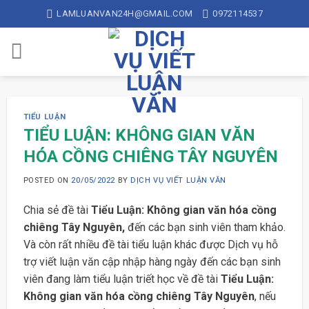
Skip
LAMLUANVAN24H@GMAIL.COM
0972114537
to
content
TIỂU LUẬN
TIỂU LUẬN: KHÔNG GIAN VĂN
HÓA CỒNG CHIÊNG TÂY NGUYÊN
POSTED ON
20/05/2022
BY
DỊCH VỤ VIẾT LUẬN VĂN
Chia sẻ đề tài
Tiểu Luận: Không gian văn hóa cồng
chiêng Tây Nguyên,
đến các bạn sinh viên tham khảo.
Và còn rất nhiều đề tài tiểu luận khác được Dịch vụ hỗ
trợ viết luận văn cập nhập hàng ngày đến các bạn sinh
viên đang làm tiểu luận triết học về đề tài
Tiểu Luận:
Không gian văn hóa cồng chiêng Tây Nguyên
, nếu