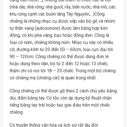
(nhà dài, nhà rông, nhà gươl, rẫy, bến nước, nhà mồ, các
khu rừng cạnh các buôn làng Tây Nguyên,…)Cồng
chiêng là những nhạc cụ được xếp vào bộ gõ và nhóm
tự thân vang (autosonore) được làm bằng hợp kim
đồng, có khi pha vàng, bạc hoặc đồng đen. Cồng là
loại có núm, chiêng không núm. Nhạc cụ này có nhiều
cỡ, đường kính từ 20 đến 50 – 60cm, loại cực đại tới
90 – 120cm. Cồng chiêng có thể được dùng đơn lẻ
hoặc dùng theo dàn, bộ từ 2 đến 12 hoặc 13 chiếc,
thậm chí có nơi tới 18 – 20 chiếc. Trong một bộ chiêng
có chiêng mẹ (chiêng cái) là quan trọng nhất.
Cồng chiêng có thể được gõ theo 2 cách chủ yếu: bằng
dùi, đấm bằng tay. Có tộc còn áp dụng kỹ thuật chặn
tiếng bằng tay trái hoặc tạo giai điệu trên một chiếc
chiêng.
Có truyền thống văn hóa và lịch sử rất lâu đời