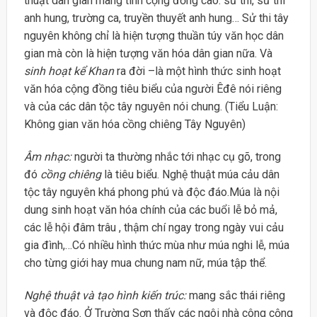
thuật dân gian mang tính cộng đồng cao: sử thi, sử thi
anh hung, trường ca, truyền thuyết anh hung… Sử thi tây
nguyên không chỉ là hiện tượng thuần túy văn học dân
gian mà còn là hiện tượng văn hóa dân gian nữa. Và
sinh hoạt kể Khan
ra đời –là một hình thức sinh hoạt
văn hóa cộng đồng tiêu biểu của người Êđê nói riêng
và của các dân tộc tây nguyên nói chung. (Tiểu Luận:
Không gian văn hóa cồng chiêng Tây Nguyên)
Âm nhạc:
người ta thường nhắc tới nhạc cụ gõ, trong
đó
cồng chiêng
là tiêu biểu. Nghệ thuật múa cảu dân
tộc tây nguyên khá phong phú và độc đáo.Múa là nội
dung sinh hoạt văn hóa chính của các buổi lễ bỏ mả,
các lễ hội đâm trâu , thậm chí ngay trong ngày vui cảu
gia đình,…Có nhiều hình thức mùa như múa nghi lễ, múa
cho từng giới hay mua chung nam nữ, múa tập thể.
Nghệ thuật và tạo hình kiến trúc:
mang sắc thái riêng
và độc đáo. Ở Trường Sơn thấy các ngôi nhà công cộng