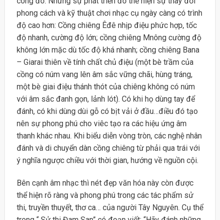
công đó. Những sự phát triển đó thể hiện sự thay đổi
phong cách và kỹ thuật chơi nhạc cụ ngày càng có trình
độ cao hơn: Cồng chiêng Êđê nhịp điệu phức hợp, tốc
độ nhanh, cường độ lớn; cồng chiêng Mnông cường độ
không lớn mặc dù tốc độ khá nhanh; cồng chiêng Bana
– Giarai thiên về tính chất chủ điệu (một bè trầm của
cồng có núm vang lên âm sắc vững chãi, hùng tráng,
một bè giai điệu thánh thót của chiêng không có núm
với âm sắc đanh gọn, lảnh lót). Có khi họ dùng tay để
đánh, có khi dùng dùi gỗ có bịt vải ở đầu…điều đó tạo
nên sự phong phú cho viêc tạo ra các hiệu ứng âm
thanh khác nhau. Khi biểu diễn vòng tròn, các nghệ nhân
đánh và di chuyển dàn cồng chiêng từ phải qua trái với
ý nghĩa ngược chiều với thời gian, hướng về nguồn cội.
Bên cạnh âm nhạc thì nét đẹp văn hóa này còn được
thể hiện rõ ràng và phong phú trong các tác phẩm sử
thi, truyền thuyết, thơ ca… của người Tây Nguyên. Cụ thể
trong “ Sử thi Đam San” có đoạn viết: “Hãy đánh những