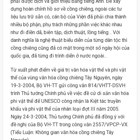
phải được dịch và giới thiệu bằng tiếng Anh. Ðể xây
dựng hoàn chỉnh hồ sơ về cồng chiêng, ngoài các tư
liệu lưu trữ sẵn có, cán bộ của Viện đã phải chia thành
nhiều bộ phận, phụ trách những phần việc khác nhau
như đi điền dã, biên tập, dịch thuật, lồng tiếng… Với
danh nghĩa là nghệ thuật biểu diễn của từng dân tộc thì
cồng chiêng cũng đã có mặt trong một số ngày hội của
quốc gia, đã từng đi trình diễn ở nước ngoài…
Từ xuất phát điểm về giá trị văn hóa vật thể và phi vật
thể của vùng văn hóa cồng chiêng Tây Nguyên, ngày
19-3-2004, Bộ VH-TT gửi công văn 814/VHTT-DSVH
trình Thủ tướng Chính phủ về việc đề cử di sản văn hóa
phi vật thể để UNESCO công nhận là Kiệt tác truyền
khẩu và phi vật thể của nhân loại đợt III năm 2005.
Ngày 24-3-2004, Thủ tướng Chính phủ đã đồng ý với
đề nghị của Bộ VH-TT trong công văn 2557/VPCP-VX.
(Tiểu Luận: Không gian văn hóa cồng chiêng Tây