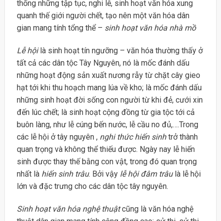
thống những tập tục, nghi lễ, sinh hoạt văn hóa xung
quanh thế giới người chết, tạo nên một văn hóa dân
gian mang tính tổng thể –
sinh hoạt văn hóa nhà mồ
Lễ hội
là sinh hoạt tín ngưỡng – văn hóa thường thấy ở
tất cả các dân tộc Tây Nguyên, nó là mốc đánh dấu
những hoạt động sản xuất nương rẫy từ chặt cây gieo
hạt tới khi thu hoạch mang lúa về kho; là mốc đánh dấu
những sinh hoạt đời sống con người từ khi đẻ, cưới xin
đến lúc chết; là sinh hoạt cộng đồng từ gia tộc tới cả
buôn làng, như lễ cúng bến nước, lễ cầu no đủ,….Trong
các lễ hội ở tây nguyên ,
nghi thức hiến sinh
trở thành
quan trọng và không thể thiếu được. Ngày nay lễ hiến
sinh được thay thế bằng con vật, trong đó quan trọng
nhất là
hiến sinh trâu
. Bởi vậy
lễ hội đâm trâu
là lễ hội
lớn và đặc trưng cho các dân tộc tây nguyên.
Sinh hoạt văn hóa nghệ thuật
cũng là văn hóa nghệ