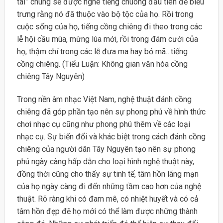
tai” chúng sẽ được nghe tiếng chuông đầu tiên để biểu
trưng rằng nó đã thuộc vào bộ tộc của họ. Rồi trong
cuộc sống của họ, tiếng cồng chiêng đi theo trong các
lễ hội cầu mùa, mừng lúa mới, rồi trong đám cưới của
họ, thậm chí trong các lễ đưa ma hay bỏ mã…tiếng
cồng chiêng. (Tiểu Luận: Không gian văn hóa cồng
chiêng Tây Nguyên)
Trong nền âm nhạc Việt Nam, nghệ thuật đánh cồng
chiêng đã góp phần tạo nên sự phong phú về hình thức
chơi nhạc cụ cũng như phong phú thêm về các loại
nhạc cụ. Sự biến đổi và khác biệt trong cách đánh cồng
chiêng của người dân Tây Nguyên tạo nên sự phong
phú ngày càng hấp dẫn cho loại hình nghệ thuật này,
đồng thời cũng cho thấy sự tinh tế, tâm hồn lãng mạn
của họ ngày càng đi đến những tầm cao hơn của nghệ
thuật. Rõ ràng khi có đam mê, có nhiệt huyết và có cả
tâm hồn đẹp đẽ họ mới có thể làm được những thành