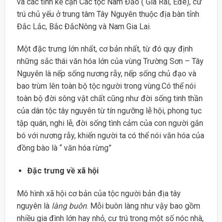
và các tỉnh kế cận Các tộc Nam Đảo ( Gia Rai, Êđê), cư
trú chủ yếu ở trung tâm Tây Nguyên thuộc địa bàn tỉnh
Đắc Lắc, Bắc ĐắcNông và Nam Gia Lai.
Một đặc trưng lớn nhất, cơ bản nhất, từ đó quy định
những sắc thái văn hóa lớn của vùng Trường Sơn – Tây
Nguyên là nếp sống nương rẫy, nếp sống chủ đạo và
bao trùm lên toàn bộ tộc người trong vùng.Có thể nói
toàn bộ đời sông vật chất cũng như đời sống tinh thần
của dân tộc tây nguyên từ tín ngưỡng lễ hội, phong tục
tập quán, nghi lễ, đời sống tình cảm của con người gắn
bó với nương rẫy, khiến người ta có thể nói văn hóa của
đồng bào là “ văn hóa rừng”
Đặc trưng về xã hội
Mô hình xã hội cơ bản của tộc người bản địa tây
nguyên là
làng buôn
. Mỗi buôn làng như vậy bao gồm
nhiều gia đình lớn hay nhỏ, cư trú trong một số nóc nhà,