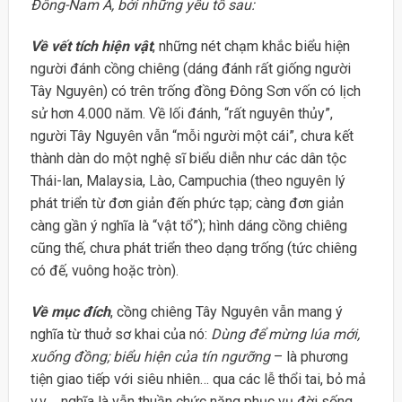
Đông-Nam Á, bởi những yếu tố sau:
Về vết tích hiện vật
, những nét chạm khắc biểu hiện
người đánh cồng chiêng (dáng đánh rất giống người
Tây Nguyên) có trên trống đồng Đông Sơn vốn có lịch
sử hơn 4.000 năm. Về lối đánh, “rất nguyên thủy”,
người Tây Nguyên vẫn “mỗi người một cái”, chưa kết
thành dàn do một nghệ sĩ biểu diễn như các dân tộc
Thái-lan, Malaysia, Lào, Campuchia (theo nguyên lý
phát triển từ đơn giản đến phức tạp; càng đơn giản
càng gần ý nghĩa là “vật tổ”); hình dáng cồng chiêng
cũng thế, chưa phát triển theo dạng trống (tức chiêng
có đế, vuông hoặc tròn).
Về mục đích
, cồng chiêng Tây Nguyên vẫn mang ý
nghĩa từ thuở sơ khai của nó:
Dùng để mừng lúa mới,
xuống đồng; biểu hiện của tín ngưỡng
– là phương
tiện giao tiếp với siêu nhiên… qua các lễ thổi tai, bỏ mả
v.v…, nghĩa là vẫn thuần chức năng phục vụ đời sống