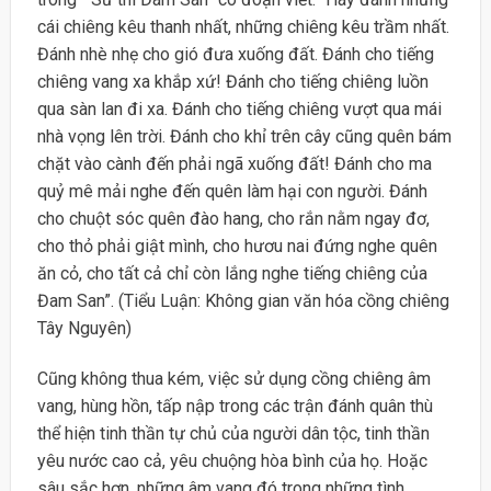
cái chiêng kêu thanh nhất, những chiêng kêu trầm nhất.
Đánh nhè nhẹ cho gió đưa xuống đất. Đánh cho tiếng
chiêng vang xa khắp xứ! Đánh cho tiếng chiêng luồn
qua sàn lan đi xa. Đánh cho tiếng chiêng vượt qua mái
nhà vọng lên trời. Đánh cho khỉ trên cây cũng quên bám
chặt vào cành đến phải ngã xuống đất! Đánh cho ma
quỷ mê mải nghe đến quên làm hại con người. Đánh
cho chuột sóc quên đào hang, cho rắn nằm ngay đơ,
cho thỏ phải giật mình, cho hươu nai đứng nghe quên
ăn cỏ, cho tất cả chỉ còn lắng nghe tiếng chiêng của
Đam San”. (Tiểu Luận: Không gian văn hóa cồng chiêng
Tây Nguyên)
Cũng không thua kém, việc sử dụng cồng chiêng âm
vang, hùng hồn, tấp nập trong các trận đánh quân thù
thể hiện tinh thần tự chủ của người dân tộc, tinh thần
yêu nước cao cả, yêu chuộng hòa bình của họ. Hoặc
sâu sắc hơn, những âm vang đó trong những tình