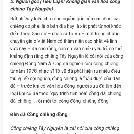
2. Nguồn gốc (Tiểu Luận: Không gian văn hóa cồng
chiêng Tây Nguyên)
Rất nhiều ý kiến cho rằng nguồn gốc của cái cồng, cái
chiêng có phải là ở bản địa hay là xất phát từ nơi khác
đến. Theo Gáo sư – nhạc sĩ Tô Vũ – một trong những
chuyên gia ở Việt Nam có thâm niên cao nhất về lĩnh
vực này – đã cho rằng, căn cứ vào nhiều yếu tố, có thể
khẳng định rằng chiêng Tây Nguyên là cái nôi của cồng
chiêng Đông Nam Á. Ông đã nghiên cứu cồng chiêng
từ năm 1978, nhạc sĩ Tô vũ đã phát hiện ra nhiều điều
thú vị. Về cội nguồn, cồng chiêng là “hậu duệ” của đàn
đá – trước khi có văn hóa đồng, người xưa đã tìm đến
loại khí cụ đá theo “quy trình tiến hóa” cồng đá, chiêng
đá, chiêng…, rồi mới tới cồng đồng, chiêng đồng…
Đàn đá Cồng chiêng đồng
Cồng chiêng Tây Nguyên là cái nôi của cồng chiêng