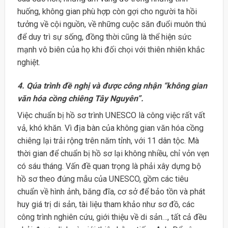
huống, không gian phù hợp còn gợi cho người ta hồi
tưởng về cội nguồn, về những cuộc săn đuổi muôn thú
để duy trì sự sống, đồng thời cũng là thể hiện sức
mạnh vô biên của họ khi đối chọi với thiên nhiên khắc
nghiệt.
4. Qúa trình đề nghị và được công nhận “không gian
văn hóa cồng chiêng Tây
Nguyên”.
Việc chuẩn bị hồ sơ trình UNESCO là công việc rất vất
vả, khó khăn. Vì địa bàn của không gian văn hóa cồng
chiêng lại trải rộng trên năm tỉnh, với 11 dân tộc. Mà
thời gian để chuẩn bị hồ sơ lại không nhiều, chỉ vỏn vẹn
có sáu tháng. Vấn đề quan trọng là phải xây dựng bộ
hồ sơ theo đúng mẫu của UNESCO, gồm các tiêu
chuẩn về hình ảnh, băng đĩa, cơ sở để bảo tồn và phát
huy giá trị di sản, tài liệu tham khảo như sơ đồ, các
công trình nghiên cứu, giới thiệu về di sản…, tất cả đều