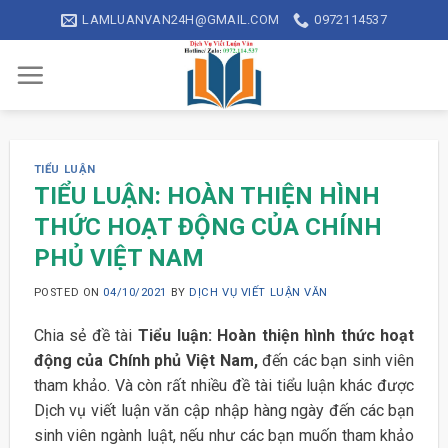
Skip
LAMLUANVAN24H@GMAIL.COM
0972114537
to
content
TIỂU LUẬN
TIỂU LUẬN: HOÀN THIỆN HÌNH
THỨC HOẠT ĐỘNG CỦA CHÍNH
PHỦ VIỆT NAM
POSTED ON
04/10/2021
BY
DỊCH VỤ VIẾT LUẬN VĂN
Chia sẻ đề tài
Tiểu luận: Hoàn thiện hình thức hoạt
động của Chính phủ Việt Nam,
đến các bạn sinh viên
tham khảo. Và còn rất nhiều đề tài tiểu luận khác được
Dịch vụ viết luận văn cập nhập hàng ngày đến các bạn
sinh viên ngành luật, nếu như các bạn muốn tham khảo