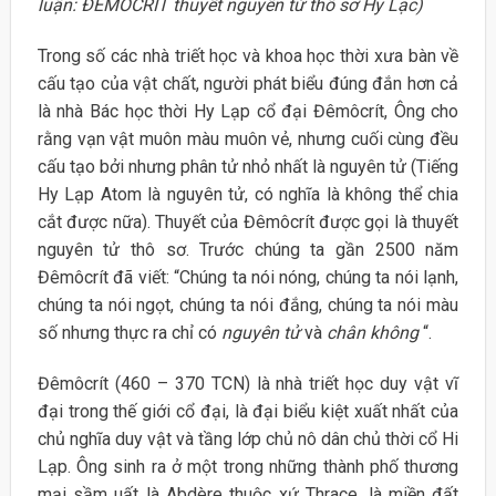
luận: ĐÊMÔCRÍT thuyết nguyên từ thô sơ Hy Lạc)
Trong số các nhà triết học và khoa học thời xưa bàn về
cấu tạo của vật chất, người phát biểu đúng đắn hơn cả
là nhà Bác học thời Hy Lạp cổ đại Đêmôcrít, Ông cho
rằng vạn vật muôn màu muôn vẻ, nhưng cuối cùng đều
cấu tạo bởi nhưng phân tử nhỏ nhất là nguyên tử (Tiếng
Hy Lạp Atom là nguyên tử, có nghĩa là không thể chia
cắt được nữa). Thuyết của Đêmôcrít được gọi là thuyết
nguyên tử thô sơ. Trước chúng ta gần 2500 năm
Đêmôcrít đã viết: “Chúng ta nói nóng, chúng ta nói lạnh,
chúng ta nói ngọt, chúng ta nói đắng, chúng ta nói màu
số nhưng thực ra chỉ có
nguyên tử
và
chân không
“.
Đêmôcrít (460 – 370 TCN) là nhà triết học duy vật vĩ
đại trong thế giới cổ đại, là đại biểu kiệt xuất nhất của
chủ nghĩa duy vật và tầng lớp chủ nô dân chủ thời cổ Hi
Lạp. Ông sinh ra ở một trong những thành phố thương
mại sầm uất là Abdère thuộc xứ Thrace, là miền đất