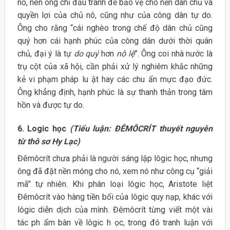
nô, nên ông chỉ đấu tranh để bảo vệ cho nền dân chủ và
quyền lợi của chủ nô, cũng như của công dân tự do.
Ông cho rằng “cái nghèo trong chế độ dân chủ cũng
quý hơn cái hạnh phúc của công dân dưới thời quân
chủ, đại ý là tự
do quý
hơn
nô lệ
”. Ông coi nhà nước là
trụ cột của xã hội, cần phải xử lý nghiêm khắc những
kẻ vi phạm pháp lu ật hay các chu ẩn mực đạo đức.
Ông khẳng định, hạnh phúc là sự thanh thản trong tâm
hồn và được tự do.
6. Logic học
(Tiểu luận: ĐÊMÔCRÍT thuyết nguyên
từ thô sơ Hy Lạc)
Đêmôcrít chưa phải là người sáng lập lôgic học, nhưng
ông đã đặt nền móng cho nó, xem nó như công cụ “giải
mã” tự nhiên. Khi phân loại lôgic học, Aristote liệt
Đêmôcrít vào hàng tiền bối của lôgic quy nạp, khác với
lôgic diễn dịch của mình. Đêmôcrít từng viết một vài
tác ph ẩm bàn về lôgic h ọc, trong đó tranh luận với