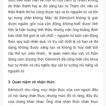
sinh, đều xuất hiện và mất đi một cách tự nhiên, không
do thần thánh hay ai đó sáng tạo ra. Thậm chí, nếu có
thần thánh thì họ cũng được tạo ra từ nguyên tử và tồn
tại trong chân không. Mặc dù Đêmôcrít không lý giải
được nguồn gốc của vận động, không biết được linh
hồn là hiện tượng tinh thần; nhưng việc ông khẳng định
bản chất thế giới là vật chất – nguyên tử luôn vận động
theo quy luật nhân quả; vũ trụ vật chất là vô hạn và đa
dạng, không được sáng tạo và không bị hủy diệt bởi
các thế lực siêu nhiên,.. là quan niệm duy vật, vô thần
dũng cảm đương thời. Đêmôcrít đã cống hiến cho khoa
học tự nhiên và chủ nghĩa duy vật tư tưởng nổi tiếng về
nguyên tử.
3. Quan niệm về nhận thức:
Đêmôcrít cho rằng, mọi nhận thức của con người đều
có nội dung chân thực, nhưng mức độ rõ ràng, đầy đủ
của chúng khác nhau. Ông chia nhận thức chân thực