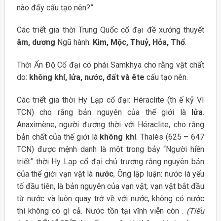
nào đấy cấu tạo nên?”
Các triết gia thời Trung Quốc cổ đại đề xướng thuyết
âm, dương
Ngũ hành:
Kim, Mộc, Thuỷ, Hỏa, Thổ
.
Thời Ấn Độ Cổ đại có phái Samkhya cho rằng vật chất
do:
không khí, lửa, nước, đất và ête
cấu tạo nên.
Các triết gia thời Hy Lạp cổ đại: Héraclite (th ế kỷ VI
TCN) cho rằng bản nguyên của thế giới là
lửa
.
Anaximène, người đương thời với Héraclite, cho rằng
bản chất của thế giới là
không khí
. Thalès (625 – 647
TCN) được mệnh danh là một trong bảy “Người hiền
triết” thời Hy Lạp cổ đại chủ trương rằng nguyên bản
của thế giới vạn vật là
nước
, Ông lập luận: nước là yếu
tố đầu tiên, là bản nguyên của vạn vật, vạn vật bắt đầu
từ nước và luôn quay trở về với nước, không có nước
thì không có gì cả. Nước tồn tại vĩnh viễn còn .
(Tiểu