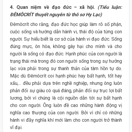
4. Quan niệm về đạo đức – xã hội.
(Tiểu luận:
ĐÊMÔCRÍT thuyết nguyên từ thô sơ Hy Lạc)
Đêmôcrít cho rằng, đạo đức học giúp làm rõ số phận,
cuộc sống và hướng dẫn hành vi, thái độ của từng con
người. Sự hiểu biết là cơ sở của hành vi đạo đức. Sống
đúng mực, ôn hòa, không gây hại cho mình và cho
người là sống có đạo đức. Hạnh phúc của con người là
trạng thái mà trong đó con người sống trong sự hưởng
lạc vừa phải trong sự thanh thản của tâm hồn tự do.
Mặc dù Đêmôcrít coi hạnh phúc hay bất hạnh, tốt hay
xấu,… đều phải dựa trên nghề nghiệp, nhưng ông luôn
phản đối sự giàu có quá đáng, phản đối sự trục lợi bất
lương, bởi vì chúng là cội nguồn dẫn tới sự bất hạnh
cho con người. Ông luôn đề cao những hành động vị
nghĩa cao thượng của con người. Bởi vì chỉ có những
hành vi đầy nghĩa khí mới làm cho con người trở thành
vĩ đại.