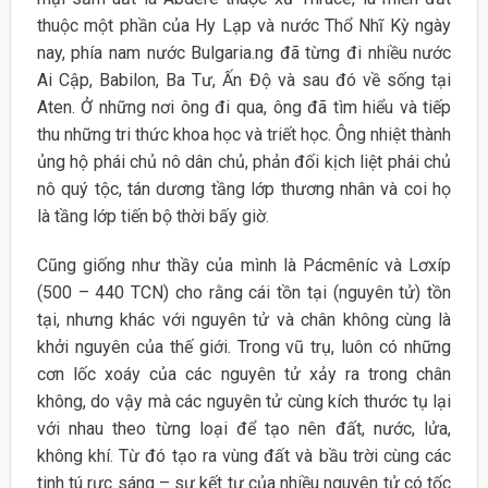
thuộc một phần của Hy Lạp và nước Thổ Nhĩ Kỳ ngày
nay, phía nam nước Bulgaria.ng đã từng đi nhiều nước
Ai Cập, Babilon, Ba Tư, Ấn Độ và sau đó về sống tại
Aten. Ở những nơi ông đi qua, ông đã tìm hiểu và tiếp
thu những tri thức khoa học và triết học. Ông nhiệt thành
ủng hộ phái chủ nô dân chủ, phản đối kịch liệt phái chủ
nô quý tộc, tán dương tầng lớp thương nhân và coi họ
là tầng lớp tiến bộ thời bấy giờ.
Cũng giống như thầy của mình là Pácmêníc và Lơxíp
(500 – 440 TCN) cho rằng cái tồn tại (nguyên tử) tồn
tại, nhưng khác với nguyên tử và chân không cùng là
khởi nguyên của thế giới. Trong vũ trụ, luôn có những
cơn lốc xoáy của các nguyên tử xảy ra trong chân
không, do vậy mà các nguyên tử cùng kích thước tụ lại
với nhau theo từng loại để tạo nên đất, nước, lửa,
không khí. Từ đó tạo ra vùng đất và bầu trời cùng các
tinh tú rực sáng – sự kết tự của nhiều nguyên tử có tốc