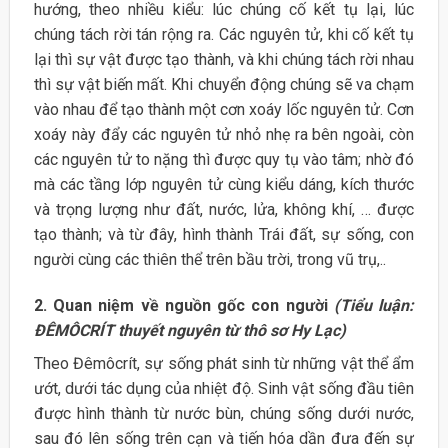
hướng, theo nhiều kiểu: lúc chúng cố kết tụ lại, lúc
chúng tách rời tán rộng ra. Các nguyên tử, khi cố kết tụ
lại thì sự vật được tạo thành, và khi chúng tách rời nhau
thì sự vật biến mất. Khi chuyển động chúng sẽ va chạm
vào nhau để tạo thành một cơn xoáy lốc nguyên tử. Cơn
xoáy này đẩy các nguyên tử nhỏ nhẹ ra bên ngoài, còn
các nguyên tử to nặng thì được quy tụ vào tâm; nhờ đó
mà các tầng lớp nguyên tử cùng kiểu dáng, kích thước
và trọng lượng như đất, nước, lửa, không khí, … được
tạo thành; và từ đây, hình thành Trái đất, sự sống, con
người cùng các thiên thể trên bầu trời, trong vũ trụ,..
2. Quan niệm về nguồn gốc con người
(Tiểu luận:
ĐÊMÔCRÍT thuyết nguyên từ thô sơ Hy Lạc)
Theo Đêmôcrít, sự sống phát sinh từ những vật thể ẩm
ướt, dưới tác dụng của nhiệt độ. Sinh vật sống đầu tiên
được hình thành từ nước bùn, chúng sống dưới nước,
sau đó lên sống trên cạn và tiến hóa dần đưa đến sự