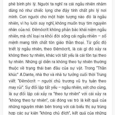
phê bình phi lý. Người ta nghĩ ra cái ngẫu nhiên nhằm
dùng nó như chiếc lọng che đậy tính chất phi lý nơi
mình. Con người cho một hiện tượng nào đó là ngẫu
nhiên, vì họ lười suy nghĩ, không muốn truy tìm nguyên
nhân của nó. Đêmôcrít không phản bác khái niệm ngẫu
nhiên, mà chỉ loại ra khỏi đời sống cái ngẫu nhiên – số
mệnh mang tính chất tôn giáo thần thoại. Từ gốc độ
triết lý ngẫu nhiên, theo Đêmôcrít, là cái gì đó xảy ra
không theo tự nhiên, khác với tất yếu là cái tồn tại theo
tự nhiên. Những gì diễn ra không theo tự nhiên thường
thuộc về trạng thái ban đầu của sự vật. Trong “Thần
khúc” A.Dante, nhà thơ và nhà tư tưởng cuối thời Trung
viết: “Đêmôcrít – người chủ trương vũ trụ tuân theo
may rủi”. Sự đối lập tất yếu – ngẫu nhiên, xét cho cùng,
là sự đối lập cái xảy ra “theo tự nhiên” với cái xảy ra
“không theo tự nhiên”, cái đóng vai trò là kết quả của
những nguyên nhân bên trong với cái biểu thị sự trùng
hợp các sự kiện “không chủ đích”, kết quả của những