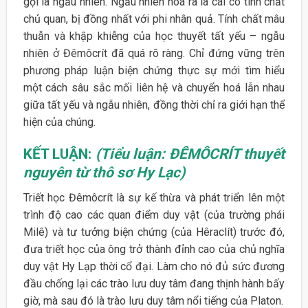
gọi là ngẫu nhiên. Ngẫu nhiên hoá ra là cái có tính chất
chủ quan, bị đồng nhất với phi nhân quả. Tính chất mâu
thuẫn và khập khiễng của học thuyết tất yếu – ngẫu
nhiên ở Đêmôcrít đã quá rõ ràng. Chỉ đứng vững trên
phương pháp luận biện chứng thực sự mới tìm hiểu
một cách sâu sắc mối liên hệ và chuyển hoá lẫn nhau
giữa tất yếu và ngẫu nhiên, đồng thời chỉ ra giới hạn thể
hiện của chúng.
KẾT LUẬN:
(Tiểu luận: ĐÊMÔCRÍT thuyết
nguyên từ thô sơ Hy Lạc)
Triết học Đêmôcrít là sự kế thừa và phát triển lên một
trình độ cao các quan điểm duy vật (của trường phái
Milê) và tư tưởng biện chứng (của Hêraclít) trước đó,
đưa triết học của ông trở thành đỉnh cao của chủ nghĩa
duy vật Hy Lạp thời cổ đại. Làm cho nó đủ sức đương
đầu chống lại các trào lưu duy tâm đang thịnh hành bấy
giờ, mà sau đó là trào lưu duy tâm nổi tiếng của Platon.