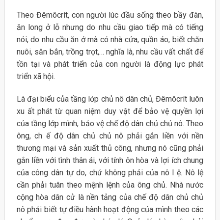
Theo Đêmôcrít, con người lúc đầu sống theo bầy đàn,
ăn long ở lỗ nhưng do nhu cầu giao tiếp mà có tiếng
nói, do nhu cầu ăn ở mà có nhà cửa, quần áo, biết chăn
nuôi, săn bắn, trồng trọt,… nghĩa là, nhu cầu vất chất để
tồn tại và phát triển của con người là động lực phát
triển xã hội.
Là đại biểu của tầng lớp chủ nô dân chủ, Đêmôcrít luôn
xu ất phát từ quan niệm duy vật để bảo vệ quyền lợi
của tầng lớp mình, bảo vệ chế độ dân chủ chủ nô. Theo
ông, ch ế độ dân chủ chủ nô phải gắn liền với nền
thương mại và sản xuất thủ công, nhưng nó cũng phải
gắn liền với tình thân ái, với tính ôn hòa và lợi ích chung
của công dân tự do, chứ không phải của nô l ệ. Nô lệ
cần phải tuân theo mệnh lệnh của ông chủ. Nhà nước
cộng hòa dân cử là nền tảng của chế độ dân chủ chủ
nô phải biết tự điều hành hoạt động của mình theo các