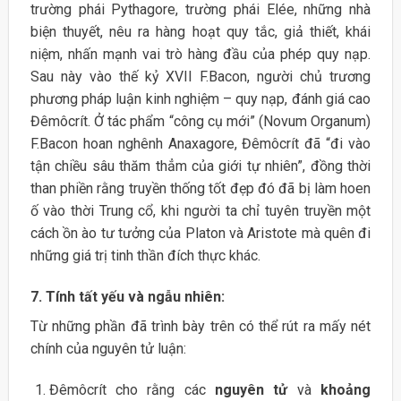
trường phái Pythagore, trường phái Elée, những nhà
biện thuyết, nêu ra hàng hoạt quy tắc, giả thiết, khái
niệm, nhấn mạnh vai trò hàng đầu của phép quy nạp.
Sau này vào thế kỷ XVII F.Bacon, người chủ trương
phương pháp luận kinh nghiệm – quy nạp, đánh giá cao
Đêmôcrít. Ở tác phẩm “công cụ mới” (Novum Organum)
F.Bacon hoan nghênh Anaxagore, Đêmôcrít đã “đi vào
tận chiều sâu thăm thẳm của giới tự nhiên”, đồng thời
than phiền rằng truyền thống tốt đẹp đó đã bị làm hoen
ố vào thời Trung cổ, khi người ta chỉ tuyên truyền một
cách ồn ào tư tưởng của Platon và Aristote mà quên đi
những giá trị tinh thần đích thực khác.
7. Tính tất yếu và ngẫu nhiên:
Từ những phần đã trình bày trên có thể rút ra mấy nét
chính của nguyên tử luận:
Đêmôcrít cho rằng các
nguyên tử
và
khoảng