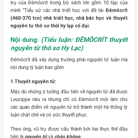
trụ của Đêmôcrít trong bộ sách lớn gồm 10 tập của
mình “Tiểu sử các nhà triết học với đề tài
Đêmôcrít
(460-370 tcn) nhà triết học, nhà bác học về thuyết
nguyên tư thô sơ thời hy lạp cổ đại.
Nội dung
:
(Tiểu luận: ĐÊMÔCRÍT thuyết
nguyên từ thô sơ Hy Lạc)
Đêmôcrít đã xây dựng trường phái nguyên tử luận mà
nội dung lý luận bao gồm:
1.Thuyết nguyên tử:
Mặc dù những ý tưởng đầu tiên về nguyên tử đã được
Leucippe nêu ra nhưng chỉ có Đêmôcrít mới làm cho
các quan điểm về nguyên tử trở thành một hệ thống lý
luận chặt chẽ và có sức thuyết phục.
Theo ông, vũ trụ được cấu thành bởi hai thực thể đầu
tiên là
nguyên tử
và
chân không.