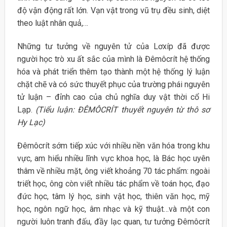
độ vận động rất lớn. Vạn vật trong vũ trụ đều sinh, diệt
theo luật nhân quả,…
Những tư tưởng về nguyên tử của Lơxíp đã được
người học trò xu ất sắc của mình là Đêmôcrít hệ thống
hóa và phát triển thêm tạo thành một hệ thống lý luận
chặt chẽ và có sức thuyết phục của trường phái nguyên
tử luận – đỉnh cao của chủ nghĩa duy vật thời cổ Hi
Lạp.
(Tiểu luận: ĐÊMÔCRÍT thuyết nguyên từ thô sơ
Hy Lạc)
Đêmôcrít sớm tiếp xúc với nhiều nền văn hóa trong khu
vực, am hiểu nhiều lĩnh vực khoa học, là Bác học uyên
thâm về nhiều mặt, ông viết khoảng 70 tác phẩm: ngoài
triết học, ông còn viết nhiều tác phẩm về toán học, đạo
đức học, tâm lý học, sinh vật học, thiên văn học, mỹ
học, ngôn ngữ học, âm nhạc và kỹ thuật…và một con
người luôn tranh đấu, đầy lạc quan, tư tưởng Đêmôcrít