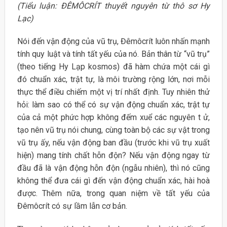
(Tiểu luận: ĐÊMÔCRÍT thuyết nguyên từ thô sơ Hy
Lạc)
Nói đến vận động của vũ trụ, Đêmôcrít luôn nhấn mạnh
tính quy luật và tính tất yếu của nó. Bản thân từ “vũ trụ”
(theo tiếng Hy Lạp kosmos) đã hàm chứa một cái gì
đó chuẩn xác, trật tự, là môi trường rộng lớn, nơi mỗi
thực thể điều chiếm một vị trí nhất định. Tuy nhiên thử
hỏi: làm sao có thể có sự vận động chuẩn xác, trật tự
của cả một phức hợp không đếm xuể các nguyên t ử,
tạo nên vũ trụ nói chung, cùng toàn bộ các sự vật trong
vũ trụ ấy, nếu vận động ban đầu (trước khi vũ trụ xuất
hiện) mang tính chất hỗn độn? Nếu vận động ngay từ
đầu đã là vận động hỗn độn (ngẫu nhiên), thì nó cũng
không thể đưa cái gì đến vận động chuẩn xác, hài hoà
được. Thêm nữa, trong quan niệm về tất yếu của
Đêmôcrít có sự lầm lẫn cơ bản.