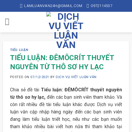
Skip
LAMLUANVAN24H@GMAIL.COM
0972114537
to
content
TIỂU LUẬN
TIỂU LUẬN: ĐÊMÔCRÍT THUYẾT
NGUYÊN TỪ THÔ SƠ HY LẠC
POSTED ON
07/12/2021
BY
DỊCH VỤ VIẾT LUẬN VĂN
Chia sẻ đề tài
Tiểu luận: ĐÊMÔCRÍT thuyết nguyên
từ thô sơ hy lạc,
đến các bạn sinh viên tham khảo. Và
còn rất nhiều đề tài tiểu luận khác được Dịch vụ viết
luận văn cập nhập hàng ngày đến các bạn sinh viên
đang làm tiểu luận triết học, nếu như các bạn muốn
tham khảo nhiều bài viết hơn nữa thì tham khảo tại