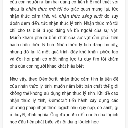
của con người ra làm hai dạng có liên h ệ mật thiết với
nhau là
nhận thức mờ tối
do giác quan mang lại, tức
nhận thức cảm tính, và
nhận thức sáng suốt
do suy
đoán đem đến, tức nhận thức lý tính. Nhận thức mờ tối
chỉ cho ta biết được dáng vẻ bề ngoài của sự vật.
Muốn khám phá ra bản chất của sự vật cần phải tiến
hành nhận thức lý tính. Nhận thức lý tính đáng tin cậy,
nhưng đó lại là một quá trình đầy khó khăn, phức tạp
và đòi hỏi phải có một năng lực tư duy tìm tòi khám
phá của con người khao khát hiều biết.
Như vậy, theo Đêmôcrít, nhận thức cảm tính là tiền đề
của nhận thức lý tính, muốn nắm bắt bản chất thế giới
không thể không sử dụng nhận thức lý tính. Khi đề cao
nhận thức lý tính, Đêmôcrít tiến hành xây dựng các
phương pháp nhận thức lôgích như quy nạp, so sánh, gi
ả thuyết, định nghĩa. Ông được Arixtốt coi là nhà lôgích
học đầu tiên phát biểu về nội dung lôgích học.