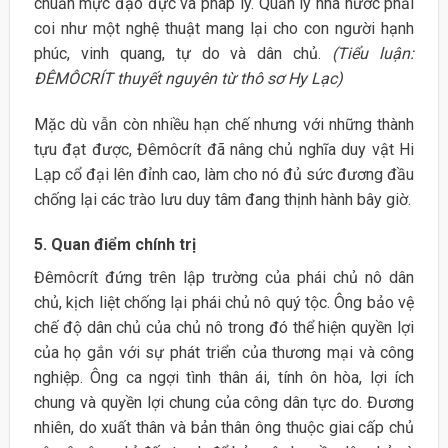
chuẩn mực đạo đực và pháp lý. Quản lý nhà nước phải
coi như một nghệ thuật mang lại cho con người hạnh
phúc, vinh quang, tự do và dân chủ.
(Tiểu luận:
ĐÊMÔCRÍT thuyết nguyên từ thô sơ Hy Lạc)
Mặc dù vẫn còn nhiều hạn chế nhưng với những thành
tựu đạt được, Đêmôcrít đã nâng chủ nghĩa duy vật Hi
Lạp cổ đại lên đỉnh cao, làm cho nó đủ sức đương đầu
chống lại các trào lưu duy tâm đang thịnh hành bây giờ.
5. Quan điểm chính trị
Đêmôcrít đứng trên lập trường của phái chủ nô dân
chủ, kịch liệt chống lại phái chủ nô quý tộc. Ông bảo vệ
chế độ dân chủ của chủ nô trong đó thể hiện quyền lợi
của họ gắn với sự phát triển của thương mại và công
nghiệp. Ông ca ngợi tình thân ái, tính ôn hòa, lợi ích
chung và quyền lợi chung của công dân tực do. Đương
nhiên, do xuất thân và bản thân ông thuộc giai cấp chủ