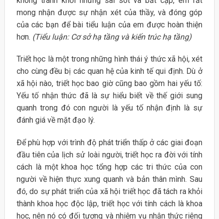
không tránh khỏi những sai sót và bất cập, em rất
mong nhận được sự nhận xét của thầy, và đóng góp
của các bạn để bài tiểu luận của em được hoàn thiện
hơn.
(Tiểu luận: Cơ sở hạ tầng và kiến trúc hạ tầng)
Triết học là một trong những hình thái ý thức xã hội, xét
cho cùng đều bị các quan hệ của kinh tế qui định. Dù ở
xã hội nào, triết học bao giờ cũng bao gồm hai yếu tố:
Yếu tố nhận thức đã là sự hiểu biết về thế giới sung
quanh trong đó con người là yếu tố nhận định là sự
đánh giá về mặt đạo lý.
Để phù hợp với trình độ phát triển thấp ở các giai đoạn
đầu tiên của lịch sử loài người, triết học ra đời với tính
cách là một khoa học tổng hợp các tri thức của con
người về hiện thực xung quanh và bản thân mình. Sau
đó, do sự phát triển của xã hội triết học đã tách ra khỏi
thành khoa học độc lập, triết học với tính cách là khoa
học, nên nó có đối tượng và nhiệm vụ nhận thức riêng