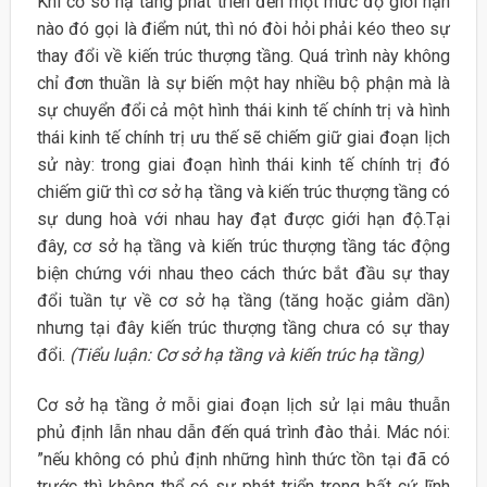
Khi cơ sở hạ tầng phát triển đến một mức độ giới hạn
nào đó gọi là điểm nút, thì nó đòi hỏi phải kéo theo sự
thay đổi về kiến trúc thượng tầng. Quá trình này không
chỉ đơn thuần là sự biến một hay nhiều bộ phận mà là
sự chuyển đổi cả một hình thái kinh tế chính trị và hình
thái kinh tế chính trị ưu thế sẽ chiếm giữ giai đoạn lịch
sử này: trong giai đoạn hình thái kinh tế chính trị đó
chiếm giữ thì cơ sở hạ tầng và kiến trúc thượng tầng có
sự dung hoà với nhau hay đạt được giới hạn độ.Tại
đây, cơ sở hạ tầng và kiến trúc thượng tầng tác động
biện chứng với nhau theo cách thức bắt đầu sự thay
đổi tuần tự về cơ sở hạ tầng (tăng hoặc giảm dần)
nhưng tại đây kiến trúc thượng tầng chưa có sự thay
đổi.
(Tiểu luận: Cơ sở hạ tầng và kiến trúc hạ tầng)
Cơ sở hạ tầng ở mỗi giai đoạn lịch sử lại mâu thuẫn
phủ định lẫn nhau dẫn đến quá trình đào thải. Mác nói:
”nếu không có phủ định những hình thức tồn tại đã có
trước thì không thể có sự phát triển trong bất cứ lĩnh