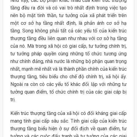
Như vậy, các bộ phận khác nhau của kiến truc thượng
tầng đều ra đời và có vai trò nhất định trong việc tạo
nên bộ mặt tinh thần, tư tưởng của xã phát triển trên
một cơ sở hạ tầng nhất định, là phản ánh cơ sở hạ
tầng. Song không phải tất cả các yếu tố của kiến trúc
thượng tầng đều liên quan như nhau với cơ sở hạ tầng
của nó. Mà trong xã hội có giai cấp, tư tưởng chính trị,
tư tưởng pháp quyền cùng những tổ chức tương ứng
như chính đảng, nhà nước là những bộ phận quan trọng
nhất, mạnh mẽ nhất và là thành phần chính của kiến trúc
thượng tầng, tiêu biểu cho chế độ chính trị, xã hội ấy.
Ngoài ra còn có các yếu tố khác đối lập với những tư
tưởng quan điểm, tổ chức chính trị của các giai cáp bị
trị.
Kiến trúc thượng tầng của xã hội có đối kháng giai cấp
mang tính giai cấp sâu sắc. Tính giai cấp của kiến trúc
thượng tầng biểu hiện ở sự đối địch về quan điểm, tư
tưởng và các cuộc đấu tranh về tư tưởng của các giai