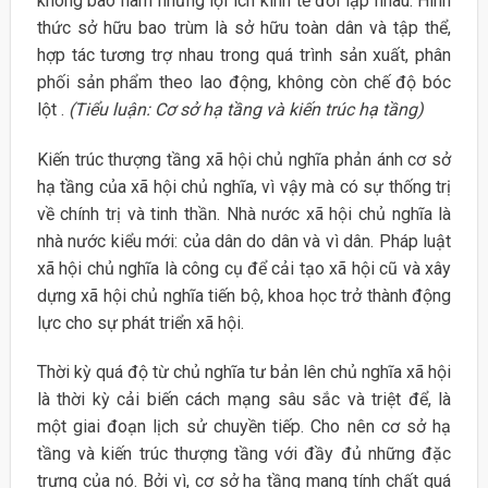
không bao hàm những lợi ích kinh tế đối lập nhau. Hình
thức sở hữu bao trùm là sở hữu toàn dân và tập thể,
hợp tác tương trợ nhau trong quá trình sản xuất, phân
phối sản phẩm theo lao động, không còn chế độ bóc
lột .
(Tiểu luận: Cơ sở hạ tầng và kiến trúc hạ tầng)
Kiến trúc thượng tầng xã hội chủ nghĩa phản ánh cơ sở
hạ tầng của xã hội chủ nghĩa, vì vậy mà có sự thống trị
về chính trị và tinh thần. Nhà nước xã hội chủ nghĩa là
nhà nước kiểu mới: của dân do dân và vì dân. Pháp luật
xã hội chủ nghĩa là công cụ để cải tạo xã hội cũ và xây
dựng xã hội chủ nghĩa tiến bộ, khoa học trở thành động
lực cho sự phát triển xã hội.
Thời kỳ quá độ từ chủ nghĩa tư bản lên chủ nghĩa xã hội
là thời kỳ cải biến cách mạng sâu sắc và triệt để, là
một giai đoạn lịch sử chuyền tiếp. Cho nên cơ sở hạ
tầng và kiến trúc thượng tầng với đầy đủ những đặc
trưng của nó. Bởi vì, cơ sở hạ tầng mang tính chất quá