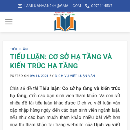
Skip
LAMLUANVAN24H@GMAIL.COM
0972114537
to
content
TIỂU LUẬN
TIỂU LUẬN: CƠ SỞ HẠ TẦNG VÀ
KIẾN TRÚC HẠ TẦNG
POSTED ON
09/11/2021
BY
DỊCH VỤ VIẾT LUẬN VĂN
Chia sẻ đề tài
Tiểu luận: Cơ sở hạ tầng và kiến trúc
hạ tầng,
đến các bạn sinh viên tham khảo. Và còn rất
nhiều đề tài tiểu luận khác được Dịch vụ viết luận văn
cập nhập hàng ngày đến các bạn sinh viên ngành luật,
nếu như các bạn muốn tham khảo nhiều bài viết hơn
nữa thì tham khảo tại trang website của
Dịch vụ viết