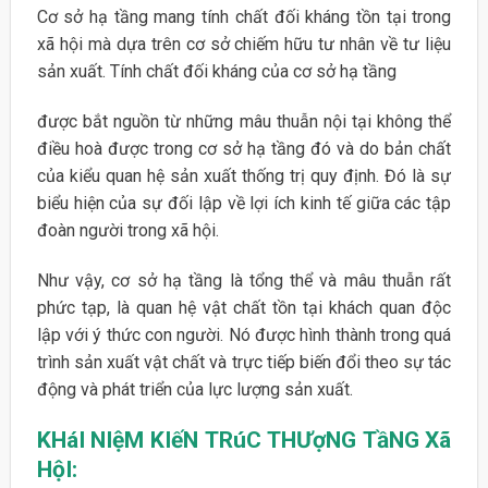
Cơ sở hạ tầng mang tính chất đối kháng tồn tại trong
xã hội mà dựa trên cơ sở chiếm hữu tư nhân về tư liệu
sản xuất. Tính chất đối kháng của cơ sở hạ tầng
được bắt nguồn từ những mâu thuẫn nội tại không thể
điều hoà được trong cơ sở hạ tầng đó và do bản chất
của kiểu quan hệ sản xuất thống trị quy định. Đó là sự
biểu hiện của sự đối lập về lợi ích kinh tế giữa các tập
đoàn người trong xã hội.
Như vậy, cơ sở hạ tầng là tổng thể và mâu thuẫn rất
phức tạp, là quan hệ vật chất tồn tại khách quan độc
lập với ý thức con người. Nó được hình thành trong quá
trình sản xuất vật chất và trực tiếp biến đổi theo sự tác
động và phát triển của lực lượng sản xuất.
K
HáI
N
I
ệ
M
KIếN
TRú
C
THƯợ
N
G
TầNG
X
ã
HộI: