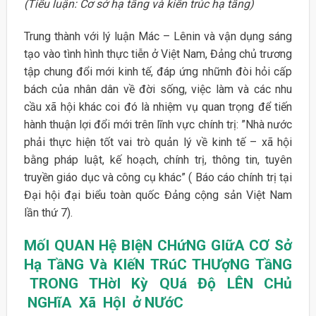
(Tiểu luận: Cơ sở hạ tầng và kiến trúc hạ tầng)
Trung thành với lý luận Mác – Lênin và vận dụng sáng
tạo vào tình hình thực tiễn ở Việt Nam, Đảng chủ trương
tập chung đổi mới kinh tế, đáp ứng nhữnh đòi hỏi cấp
bách của nhân dân về đời sống, việc làm và các nhu
cầu xã hội khác coi đó là nhiệm vụ quan trọng để tiến
hành thuận lợi đổi mới trên lĩnh vực chính trị: ”Nhà nước
phải thực hiện tốt vai trò quản lý về kinh tế – xã hội
bằng pháp luật, kế hoạch, chính trị, thông tin, tuyên
truyền giáo dục và công cụ khác” ( Báo cáo chính trị tại
Đại hội đại biểu toàn quốc Đảng cộng sản Việt Nam
lần thứ 7).
MốI QUAN Hệ BIệN CHứNG GIữA
CƠ Sở
Hạ
TầNG Và KIếN TRúC
TH
Ượ
N
G
TầNG
TRONG THờI Kỳ QUá Độ LÊN CHủ
NGHĩA Xã HộI ở NƯớC