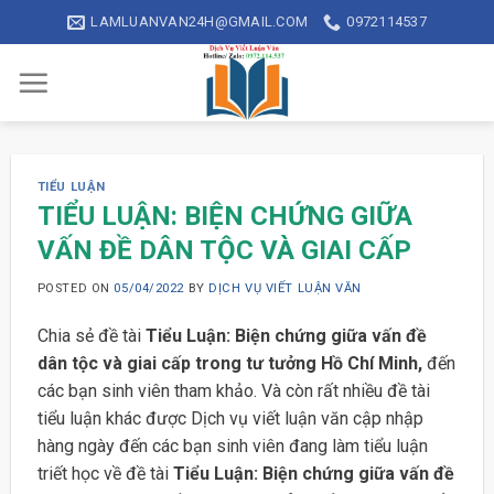
Skip
LAMLUANVAN24H@GMAIL.COM
0972114537
to
content
TIỂU LUẬN
TIỂU LUẬN: BIỆN CHỨNG GIỮA
VẤN ĐỀ DÂN TỘC VÀ GIAI CẤP
POSTED ON
05/04/2022
BY
DỊCH VỤ VIẾT LUẬN VĂN
Chia sẻ đề tài
Tiểu Luận: Biện chứng giữa vấn đề
dân tộc và giai cấp trong tư tưởng Hồ Chí Minh,
đến
các bạn sinh viên tham khảo. Và còn rất nhiều đề tài
tiểu luận khác được Dịch vụ viết luận văn cập nhập
hàng ngày đến các bạn sinh viên đang làm tiểu luận
triết học về đề tài
Tiểu Luận: Biện chứng giữa vấn đề