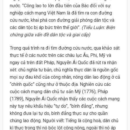
nước. ”Công lao to lớn đầu tiên của Bác đối với sự
nghiệp cách mạng Việt Nam là đã tìm ra con đường
cứu nước, khai phá con đường giải phóng dân tộc và
các dân tộc bị áp bức trên thế giới”.
(Tiểu Luận: Biện
chứng giữa vấn đề dân tộc và giai cấp)
Trong quá trình ra đi tìm đường cứu nước, qua khảo sát
thực tế ở các nước trên các châu lục Âu, Phi, Mỹ và
ngay cả trên đất Pháp, Nguyễn Ái Quốc đã rút ra nhận
xét: chủ nghĩa tư bản, chủ nghĩa thực dân là nguồn gốc
mọi sự đau khổ của công nhân, nông dân lao động ở cả
“chính quốc” cũng như ở thuộc địa. Nghiên cứu các
cuộc cách mạng dân chủ tư sản Mỹ (1776); Pháp
(1789), Nguyễn Ái Quốc nhận thấy các cuộc cách mạng
này tuy nêu khẩu hiệu ”tự do”, ”bình đẳng”, nhưng
không đưa lại tự do, bình đẳng thực sự cho quần
chúng lao động. Người viết: Tiếng là cộng hoà, dân chủ
kì thực trong thì nó bóc lột công nông, ngoài thì nó áp