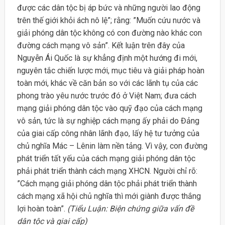
được các dân tộc bị áp bức và những người lao động
trên thế giới khỏi ách nô lệ”; rằng: ”Muốn cứu nước và
giải phóng dân tộc không có con đường nào khác con
đường cách mạng vô sản”. Kết luận trên đây của
Nguyễn Ái Quốc là sự khẳng định một hướng đi mới,
nguyên tắc chiến lược mới, mục tiêu và giải pháp hoàn
toàn mới, khác về căn bản so với các lãnh tụ của các
phong trào yêu nước trước đó ở Việt Nam; đưa cách
mạng giải phóng dân tộc vào quỹ đạo của cách mạng
vô sản, tức là sự nghiệp cách mạng ấy phải do Đảng
của giai cấp công nhân lãnh đạo, lấy hệ tư tưởng của
chủ nghĩa Mác – Lênin làm nền tảng. Vì vậy, con đường
phát triển tất yếu của cách mạng giải phóng dân tộc
phải phát triển thành cách mạng XHCN. Người chỉ rõ:
”Cách mạng giải phóng dân tộc phải phát triển thành
cách mạng xã hội chủ nghĩa thì mới giành được thắng
lợi hoàn toàn”.
(Tiểu Luận: Biện chứng giữa vấn đề
dân tộc và giai cấp)