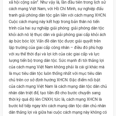
xã hội cộng sản”. Như vậy là, lần đầu tiên trong lịch sử
cách mạng Việt Nam, với Hồ Chí Minh, sự nghiệp đấu
tranh giải phóng dân tộc gắn liền với cách mạng XHCN.
Cuộc cách mạng này kết hợp trong bản thân nó tiến
trình của hai sự nghiệp giải phóng: giải phóng dân tộc
khỏi ách nô lệ thực dân và giải phóng giai cấp khỏi ách
áp bức bóc lột. Vấn đề dân tộc được giải quyết trên
lập trường của giai cấp công nhân – điều đó phù hợp
với xu thế thời đại và lợi ích của các giai cấp và lực
lượng tiến bộ trong dân tộc. Sức mạnh đi tới thắng lợi
của cách mạng Việt Nam không phải là cái gì khác mà
là mục tiêu dân tộc luôn thống nhất với mục tiêu dân
chủ trên cơ sở định hướng XHCN. Đặc điểm nổi bật
của cách mạng Việt Nam là cách mạng dân tộc dân chủ
nhân dân triệt để, tạo tiền đề cho bước chuyển sang
thời kỳ quá độ lên CNXH; tức là, cách mạng XHCN là
bước kế tiếp ngay khi cách mạng dân tộc dân chủ nhân
dân thắng lợi và giữa hai cuộc cách mạng này không có