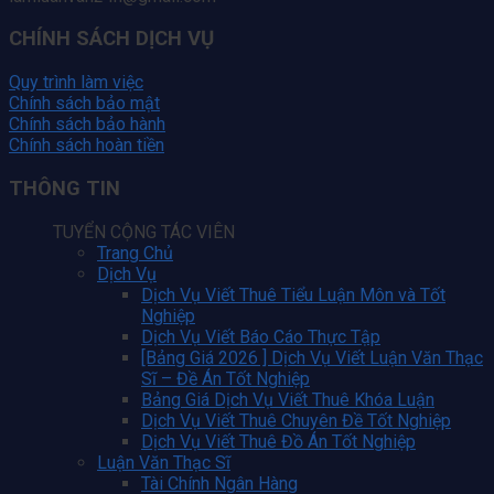
CHÍNH SÁCH DỊCH VỤ
Quy trình làm việc
Chính sách bảo mật
Chính sách bảo hành
Chính sách hoàn tiền
THÔNG TIN
TUYỂN CỘNG TÁC VIÊN
Trang Chủ
Dịch Vụ
Dịch Vụ Viết Thuê Tiểu Luận Môn và Tốt
Nghiệp
Dịch Vụ Viết Báo Cáo Thực Tập
[Bảng Giá 2026 ] Dịch Vụ Viết Luận Văn Thạc
Sĩ – Đề Án Tốt Nghiệp
Bảng Giá Dịch Vụ Viết Thuê Khóa Luận
Dịch Vụ Viết Thuê Chuyên Đề Tốt Nghiệp
Dịch Vụ Viết Thuê Đồ Án Tốt Nghiệp
Luận Văn Thạc Sĩ
Tài Chính Ngân Hàng