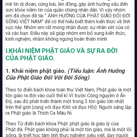
mê tín dị đoan, cúng bái, lên đồng, gây ảnh hưởng xấu đến
sức khỏe niềm tin của quần chúng nhân dân. Vì vậy nhóm
em đã chọn đề tài ” ẢNH HƯỞNG CỦA PHẬT GIÁO ĐỐI ĐỜI
SỐNG VIỆT NAM” để có thể hiểu biết thêm kiến thức về lĩnh
vực này. Nhóm em rất mong nhận được sự nhân xét của cô
và các bạn. Điều này sẽ giúp nhóm em bổ sung kiến thức,
kinh nghiệm, nhằm không ngừng hoàn thiện mình.
I.KHÁI NIỆM PHẬT GIÁO VÀ SỰ RA ĐỜI
CỦA PHẬT GIÁO.
1. Khái niệm phật giáo.
(Tiểu luận: Ảnh Hưởng
Của Phật Giáo Đối Với Đời Sống)
Theo từ điển bách khoa toàn thư Việt Nam, Phật giáo là một
tôn giáo ra đời vào cuối thế kỉ VI trước Công nguyên ở Ấn
Độ, sau đó phát triển thành một trong 3 tôn giáo lớn nhất
trên thế giới (cùng với đạo Kitô và đạo Hồi). Người sáng lập
ra Phật giáo là Thích Ca Mâu Ni.
Theo Từ điển bách khoa Phật: phật giáo là giáo lý của
Phật­ đà. Phật giáo không phải là một tôn giáo, mà là một lối
sống, là triết học tâm linh thực nghiệm siêu việt, dạy người