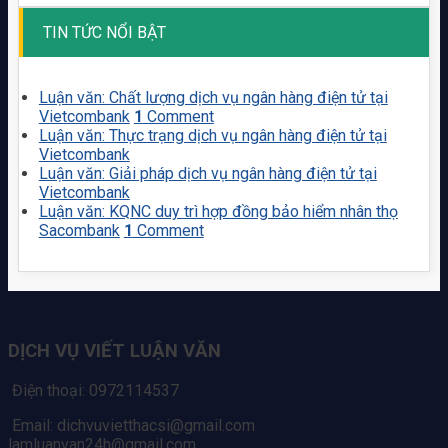
TIN TỨC NỔI BẬT
Luận văn: Chất lượng dịch vụ ngân hàng điện tử tại
Vietcombank
1
Comment
Luận văn: Thực trạng dịch vụ ngân hàng điện tử tại
Vietcombank
Luận văn: Giải pháp dịch vụ ngân hàng điện tử tại
Vietcombank
Luận văn: KQNC duy trì hợp đồng bảo hiểm nhân thọ
Sacombank
1
Comment
DỊCH VỤ VIẾT LUẬN VĂN
Điện thoại: 0972114537
Email: dichvuvietthacsi@gmail.com
lamluanvan24h@gmail.com