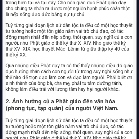
trong hiện tại và tại đây. Cho nên giáo dục Phật giáo dạy
cho chúng ta nhận ra được một nguồn hạnh phúc chân thật,
là nếp sống đạo đức bằng sự tự chủ
Tuỳ từng giai đoạn lịch sử dân tộc ta đều có một học thuyết
tư tưởng hoặc một tôn giáo nắm vai trò chủ đạo, có tác
động mạnh nhất đến nếp sống, thói quen, suy nghĩ củ a con
người, như Phật giáo ở thế kỷ thứ X ­ XIV, Nho giáo thế kỷ
thứ XV ­ XIX, học thuyết Mác ­ Lênin từ giữa thập kỷ 40 của
thế kỷ XX.
Qua những điều Phật dạy ta có thể thấy những điều đó giáo
dục hướng nhân cách con người từ trong suy nghĩ sống như
thế nào để trọn đạo làm con và đạo làm người. Phải biết ơn
sinh thành của ông bà, cha mẹ, phải tu tâm dưỡng tánh,
không làm điều trái với lương tâm hay hại người khác..
2. Ảnh hưởng củ a Phật giáo đến văn hóa
(phong tục, tạp quán) của người Việt Nam.
Tuỳ từng giai đoạn lịch sử dân tộc ta đều có một học thuyết
tư tưởng hoặc một tôn giáo nắm vai trò chủ đạo, có tác
động mạnh nhất đến nếp sống, thói quen, suy nghĩ củ a con
người, như Phật giáo ở thế kỷ thứ X ­ XIV, Nho giáo thế kỷ