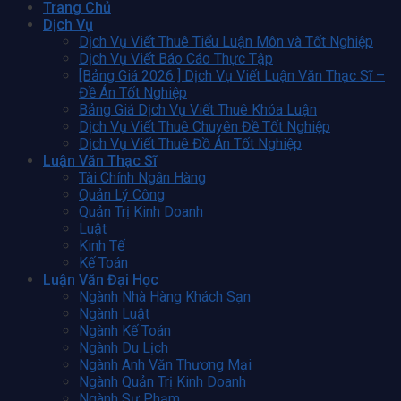
Trang Chủ
Dịch Vụ
Dịch Vụ Viết Thuê Tiểu Luận Môn và Tốt Nghiệp
Dịch Vụ Viết Báo Cáo Thực Tập
[Bảng Giá 2026 ] Dịch Vụ Viết Luận Văn Thạc Sĩ –
Đề Án Tốt Nghiệp
Bảng Giá Dịch Vụ Viết Thuê Khóa Luận
Dịch Vụ Viết Thuê Chuyên Đề Tốt Nghiệp
Dịch Vụ Viết Thuê Đồ Án Tốt Nghiệp
Luận Văn Thạc Sĩ
Tài Chính Ngân Hàng
Quản Lý Công
Quản Trị Kinh Doanh
Luật
Kinh Tế
Kế Toán
Luận Văn Đại Học
Ngành Nhà Hàng Khách Sạn
Ngành Luật
Ngành Kế Toán
Ngành Du Lịch
Ngành Anh Văn Thương Mại
Ngành Quản Trị Kinh Doanh
Ngành Sư Phạm