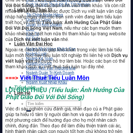
Dịch Vụ Viết Thuê Đồ Án Tốt Nghiệp
Với Đời Sống,
đến các bạn sinh viên tham khảo. Và còn rất
Luận Văn Thạc Sĩ
nhiều đề tài tiểu luận khác được Dịch vụ viết luận văn cập
Tài Chính Ngân Hàng
nhập hàng ngày đến các bạn sinh viên đang làm tiểu luận
Quản Lý Công
triết học về đề tài
Tiểu luận: Ảnh Hưởng Của Phật Giáo
Quản Trị Kinh Doanh
Đối Với Đời Sống Việt Nam
, nếu như các bạn muốn tham
Luật
khảo nhiều bài viết hơn nữa thì tham khảo tại trang website
Kinh Tế
Kế Toán
của
Dịch vụ viết luận văn
nhé.
Luận Văn Đại Học
Ngành Nhà Hàng Khách Sạn
Ngoài ra, các bạn có gặp khó khăn trong việc làm bài tiểu
Ngành Luật
luận môn học, hay tiểu luận tốt nghiệp thì liên hệ với
Dịch vụ
Ngành Kế Toán
viết luận văn
để được hỗ trợ làm bài. Hoặc các bạn có thể
Ngành Du Lịch
tham khảo dịch vụ viết thuê tiểu luận tại đây nhé.
Ngành Anh Văn Thương Mại
Ngành Quản Trị Kinh Doanh
===>
Viết Thuê Tiểu Luận Môn
Ngành Sư Phạm
Ngành Xuất Nhập Khẩu
Tiểu Luận
LỜI GIỚI THIỆU
(Tiểu luận: Ảnh Hưởng Của
Liên Hệ
Phật Giáo Đối Với Đời Sống)
Việc đi sâu nghiên cứu đánh giá, nhân đạo củ a Phật giáo
giúp ta hiểu rõ tâm lý người dân hơn và qua đó tìm ra được
một phương cách để hướng đạo cho họ một nhân cách
chính, đúng đắn. Theo đạo để làm điều thiện tránh cái ác,
hình thành nhân cách con người tốt hơn chứ không trở nên