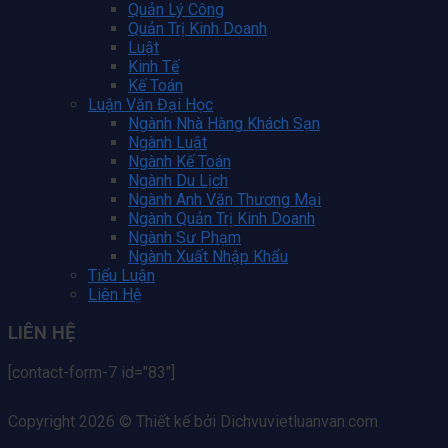
Quản Lý Công
Quản Trị Kinh Doanh
Luật
Kinh Tế
Kế Toán
Luận Văn Đại Học
Ngành Nhà Hàng Khách Sạn
Ngành Luật
Ngành Kế Toán
Ngành Du Lịch
Ngành Anh Văn Thương Mại
Ngành Quản Trị Kinh Doanh
Ngành Sư Phạm
Ngành Xuất Nhập Khẩu
Tiểu Luận
Liên Hệ
LIÊN HỆ
[contact-form-7 id="83"]
Copyright 2026 © Thiết kế bởi Dichvuvietluanvan.com