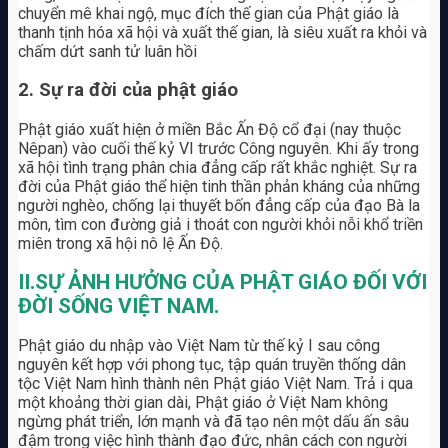
chuyển mê khai ngộ, mục đích thế gian của Phật giáo là
thanh tịnh hóa xã hội và xuất thế gian, là siêu xuất ra khỏi và
chấm dứt sanh tử luân hồi
2. Sự ra đời của phật giáo
Phật giáo xuất hiện ở miền Bắc Ấn Độ cổ đại (nay thuộc
Nêpan) vào cuối thế kỷ VI trước Công nguyên. Khi ấy trong
xã hội tình trạng phân chia đẳng cấp rất khắc nghiệt. Sự ra
đời của Phật giáo thể hiện tinh thần phản kháng của những
người nghèo, chống lại thuyết bốn đẳng cấp của đạo Bà la
môn, tìm con đường giả i thoát con người khỏi nỗi khổ triền
miên trong xã hội nô lệ Ấn Độ.
II.SỰ ẢNH HƯỞNG CỦA PHẬT GIÁO ĐỐI VỚI
ĐỜI SỐNG VIỆT NAM.
Phật giáo du nhập vào Việt Nam từ thế kỷ I sau công
nguyên kết hợp với phong tục, tập quán truyền thống dân
tộc Việt Nam hình thành nên Phật giáo Việt Nam. Trả i qua
một khoảng thời gian dài, Phật giáo ở Việt Nam không
ngừng phát triển, lớn mạnh và đã tạo nên một dấu ấn sâu
đậm trong việc hình thành đạo đức, nhân cách con người