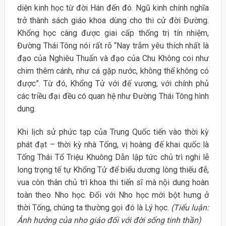
diện kinh học từ đời Hán đến đó. Ngũ kinh chính nghĩa
trở thành sách giáo khoa dùng cho thi cử đời Đường.
Khổng học càng được giai cấp thống trị tín nhiệm,
Đường Thái Tông nói rất rõ “Nay trẫm yêu thích nhất là
đạo của Nghiêu Thuấn và đạo của Chu Không coi như
chim thêm cánh, như cá gặp nước, không thể không có
được”. Từ đó, Khổng Tử với đế vương, với chính phủ
các triều đại đều có quan hệ như Đường Thái Tông hình
dung.
Khi lịch sử phức tạp của Trung Quốc tiến vào thời kỳ
phát đạt – thời kỳ nhà Tống, vị hoàng đế khai quốc là
Tống Thái Tổ Triệu Khuông Dẫn lập tức chủ trì nghi lễ
long trọng tế tự Khổng Tử để biểu dương lòng thiếu đễ,
vua còn thân chủ trì khoa thi tiến sĩ mà nội dung hoàn
toàn theo Nho học. Đối với Nho học mới bột hưng ở
thời Tống, chúng ta thường gọi đó là Lý học.
(Tiểu luận:
Ảnh hưởng của nho giáo đối với đời sống tinh thần)