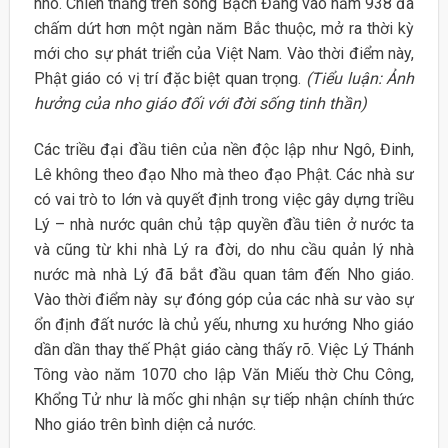
nho. Chiến thắng trên sông Bạch Đằng vào năm 938 đã
chấm dứt hơn một ngàn năm Bắc thuộc, mở ra thời kỳ
mới cho sự phát triển của Việt Nam. Vào thời điểm này,
Phật giáo có vị trí đặc biệt quan trọng.
(Tiểu luận: Ảnh
hưởng của nho giáo đối với đời sống tinh thần)
Các triều đại đầu tiên của nền độc lập như Ngô, Đinh,
Lê không theo đạo Nho mà theo đạo Phật. Các nhà sư
có vai trò to lớn và quyết định trong việc gây dựng triều
Lý – nhà nước quân chủ tập quyền đầu tiên ở nước ta
và cũng từ khi nhà Lý ra đời, do nhu cầu quản lý nhà
nước mà nhà Lý đã bắt đầu quan tâm đến Nho giáo.
Vào thời điểm này sự đóng góp của các nhà sư vào sự
ổn định đất nước là chủ yếu, nhưng xu hướng Nho giáo
dần dần thay thế Phật giáo càng thấy rõ. Việc Lý Thánh
Tông vào năm 1070 cho lập Văn Miếu thờ Chu Công,
Khổng Tử như là mốc ghi nhận sự tiếp nhận chính thức
Nho giáo trên bình diện cả nước.