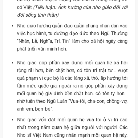
có Việt
(Tiểu luận: Ảnh hưởng của nho giáo đối với
đời sống tinh thần)
Nho giáo hướng quản đạo quần chúng nhân dân vào
việc học hành, tu dưỡng đạo đức theo Ngũ Thường
“Nhân, Lễ, Nghĩa, Trí, Tín” làm cho xã hội ngày càng
phát triển văn minh hơn.
Nho giáo góp phần xây dựng mối quan hệ xã hội
rộng rãi hơn, bền chặt hơn, có tôn tri trật tư… vượt
quá phạm vi cục bộ là các làng xã, thô, ấp hướng tới
tầm mức quốc gia, ngoài ra nó góp phần xây dựng
mối quan hệ gia đình bền chặt hơn, có tôn ty hơn…
nhờ tuân theo Ngũ Luân “Vua-tôi, cha-con, chồng-vợ,
anh-em, bạn-bè”.
Nho giáo vốn đặt mối quan hệ vua tôi ở vị trí cao
nhất trong năm quan hệ giữa người với người. Các
Nho sĩ Việt Nam cũng nhấn mạnh mối quan hệ này,