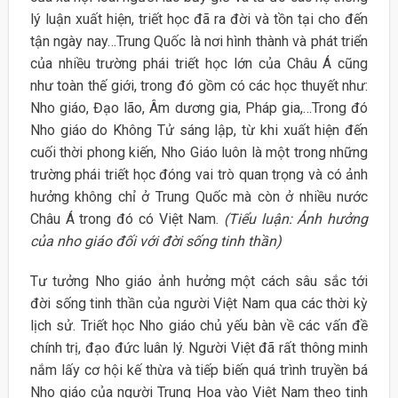
lý luận xuất hiện, triết học đã ra đời và tồn tại cho đến
tận ngày nay…Trung Quốc là nơi hình thành và phát triển
của nhiều trường phái triết học lớn của Châu Á cũng
như toàn thế giới, trong đó gồm có các học thuyết như:
Nho giáo, Đạo lão, Âm dương gia, Pháp gia,…Trong đó
Nho giáo do Không Tử sáng lập, từ khi xuất hiện đến
cuối thời phong kiến, Nho Giáo luôn là một trong những
trường phái triết học đóng vai trò quan trọng và có ảnh
hưởng không chỉ ở Trung Quốc mà còn ở nhiều nước
Châu Á trong đó có Việt Nam.
(Tiểu luận: Ảnh hưởng
của nho giáo đối với đời sống tinh thần)
Tư tưởng Nho giáo ảnh hưởng một cách sâu sắc tới
đời sống tinh thần của người Việt Nam qua các thời kỳ
lịch sử. Triết học Nho giáo chủ yếu bàn về các vấn đề
chính trị, đạo đức luân lý. Người Việt đã rất thông minh
nắm lấy cơ hội kế thừa và tiếp biến quá trình truyền bá
Nho giáo của người Trung Hoa vào Việt Nam theo tinh