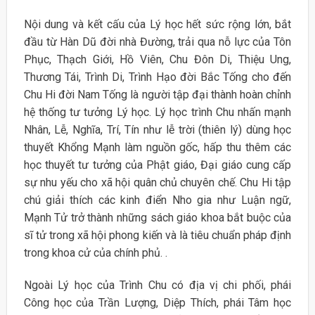
Nội dung và kết cấu của Lý học hết sức rộng lớn, bắt
đầu từ Hàn Dũ đời nhà Đường, trải qua nỗ lực của Tôn
Phục, Thạch Giới, Hồ Viên, Chu Đôn Di, Thiệu Ung,
Thương Tái, Trình Di, Trình Hạo đời Bắc Tống cho đến
Chu Hi đời Nam Tống là người tập đại thành hoàn chỉnh
hệ thống tư tưởng Lý học. Lý học trình Chu nhấn mạnh
Nhân, Lễ, Nghĩa, Trí, Tín như lễ trời (thiên lý) dùng học
thuyết Khổng Mạnh làm nguồn gốc, hấp thu thêm các
học thuyết tư tưởng của Phật giáo, Đại giáo cung cấp
sự nhu yếu cho xã hội quân chủ chuyên chế. Chu Hi tập
chú giải thích các kinh điển Nho gia như Luận ngữ,
Mạnh Tử trở thành những sách giáo khoa bắt buộc của
sĩ tử trong xã hội phong kiến và là tiêu chuẩn pháp định
trong khoa cử của chính phủ. .
Ngoài Lý học của Trình Chu có địa vị chi phối, phái
Công học của Trần Lượng, Diệp Thích, phái Tâm học