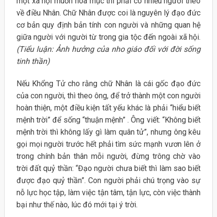
một xã hội muốn hoà mục thì phải có nhiều người theo
về điều Nhân. Chữ Nhân được coi là nguyên lý đạo đức
cơ bản quy định bản tính con người và những quan hệ
giữa người với người từ trong gia tộc đến ngoài xã hội.
(Tiểu luận: Ảnh hưởng của nho giáo đối với đời sống
tinh thần)
Nếu Khổng Tử cho rằng chữ Nhân là cái gốc đạo đức
của con người, thì theo ông, để trở thành một con người
hoàn thiện, một điều kiện tất yếu khác là phải “hiểu biết
mệnh trời” để sống “thuận mệnh” . Ông viết: “Không biết
mệnh trời thì không lấy gì làm quân tử”, nhưng ông kêu
gọi mọi người trước hết phải tìm sức mạnh vươn lên ở
trong chính bản thân mỗi người, đừng trông chờ vào
trời đất quỷ thần: “Đạo người chưa biết thì làm sao biết
được đạo quỷ thần”. Con người phải chú trọng vào sự
nỗ lực học tập, làm việc tận tâm, tận lực, còn việc thành
bại như thế nào, lúc đó mới tại ý trời.