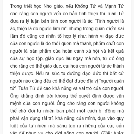
Trong triết học Nho giáo, nếu Khổng Tử và Mạnh Tử
cho rằng con người vốn có bản tính thiện thì Tuân Tử
đưa ra lý luận bản tính con người là ác: “Tính người là
ác, thiện là do người làm ra”; nhưng trong quan điểm sai
lầm đó cũng có nhân tố hợp lý như: hành vi đạo đức
của con người là do thói quen mà thành, phẩm chất con
người là sản phẩm của hoàn cảnh xã hội và kết quả
của sự học tập, giáo dục lâu ngày mà nên, từ đó ông
cho rằng có thể giáo dục, cải hoá con người từ ác thành
thiện được. Nếu ra sức tu dưỡng đạo đức thì bất cứ
người nào cũng đều có thể đạt được địa vị “người quân
tử”. Tuân Tử đề cao khả năng và vai trò của con người.
Ông khẳng định trời không thể quyết định được vận
mệnh của con người. Ông cho rằng con người không
thể chờ đợi tự nhiên ban phát một cách bị động mà
phải vận dụng tài trí, khả năng của mình, dựa vào quy
luật của tự nhiên mà sáng tạo ra những của cải, sản
vật để phục vụ cho đời sống con người.
(Tiểu luận: