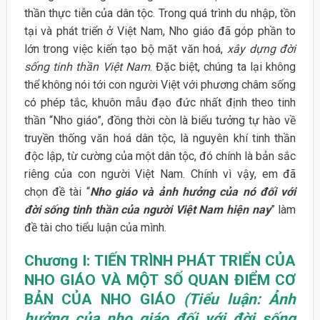
thần thực tiễn của dân tộc. Trong quá trình du nhập, tồn
tại và phát triển ở Việt Nam, Nho giáo đã góp phần to
lớn trong việc kiến tạo bộ mặt văn hoá,
xây dựng đời
sống tinh thần Việt Nam
. Đặc biệt, chúng ta lại không
thể không nói tới con người Việt với phương châm sống
có phép tắc, khuôn mẫu đạo đức nhất định theo tinh
thần “Nho giáo”, đồng thời còn là biểu tưởng tự hào về
truyền thống văn hoá dân tộc, là nguyên khí tinh thần
độc lập, từ cường của một dân tộc, đó chính là bản sắc
riêng của con người Việt Nam. Chính vì vậy, em đã
chọn đề tài “
Nho giáo và ảnh hưởng của nó đối với
đời sống tinh thần của người Việt Nam hiện nay
” làm
đề tài cho tiểu luận của mình.
Chương I: TIẾN TRÌNH PHÁT TRIỂN CỦA
NHO GIÁO VÀ MỘT SỐ QUAN ĐIỂM CƠ
BẢN CỦA NHO GIÁO
(Tiểu luận: Ảnh
hưởng của nho giáo đối với đời sống