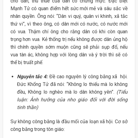
cho dân, thu thuế của dân có chừng mực. Đặc biệt
Mạnh Tử có quan điểm hết sức mới mẻ và sâu sắc về
nhân quyền. Ông nói: “Dân vi quý, quân vi khinh, xã tắc
thứ vi”, vì theo ông, có dân mới có nước, có nước mới
có vua. Thậm chí ông cho rằng dân có khi còn quan
trọng hơn vua. Kẻ thống trị nếu không được dân ủng hộ
thì chính quyền sớm muộn cũng sẽ phải sụp đổ, nếu
vua tàn ác, không hợp với lòng dân và ý trời thì sẽ có
thể bị truất phế.
Nguyên tắc 4:
Đề cao nguyên lý công bằng xã hội.
Đức Khổng Tử đã nói: “Không lo thiếu mà lo không
đều, Không lo nghèo mà lo dân không yên”.
(Tiểu
luận: Ảnh hưởng của nho giáo đối với đời sống
tinh thần)
Sự không công bằng là đầu mối của loạn xã hội. Cơ sở
công bằng trong tôn giáo: