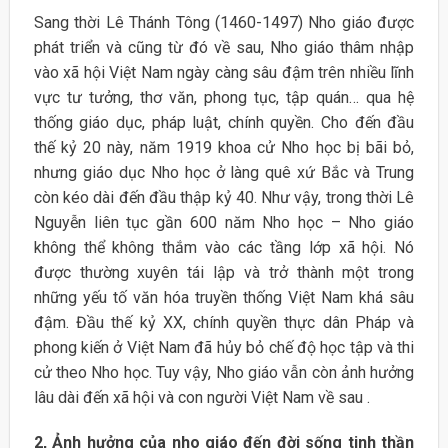
Sang thời Lê Thánh Tông (1460-1497) Nho giáo được
phát triển và cũng từ đó về sau, Nho giáo thâm nhập
vào xã hội Việt Nam ngày càng sâu đậm trên nhiều lĩnh
vực tư tưởng, thơ văn, phong tục, tập quán… qua hệ
thống giáo dục, pháp luật, chính quyền. Cho đến đầu
thế kỷ 20 này, năm 1919 khoa cử Nho học bị bãi bỏ,
nhưng giáo dục Nho học ở làng quê xứ Bắc và Trung
còn kéo dài đến đầu thập kỷ 40. Như vậy, trong thời Lê
Nguyễn liên tục gần 600 năm Nho học – Nho giáo
không thể không thắm vào các tầng lớp xã hội. Nó
được thường xuyên tái lập và trở thành một trong
những yếu tố văn hóa truyền thống Việt Nam khá sâu
đậm. Đầu thế kỷ XX, chính quyền thực dân Pháp và
phong kiến ở Việt Nam đã hủy bỏ chế độ học tập và thi
cử theo Nho học. Tuy vậy, Nho giáo vẫn còn ảnh hưởng
lâu dài đến xã hội và con người Việt Nam về sau .
2,
Ảnh
hưởng của nho giáo đến đời sống tinh thần