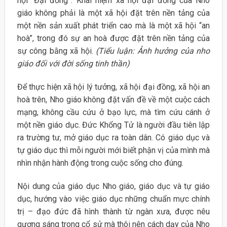
hội “Đại đồng”. Khái niệm xã hội đại đồng của Nho
giáo không phải là một xã hội đặt trên nền tảng của
một nền sản xuất phát triển cao mà là một xã hội “an
hoà”, trong đó sự an hoà được đặt trên nền tảng của
sự công bằng xã hội.
(Tiểu luận: Ảnh hưởng của nho
giáo đối với đời sống tinh thần)
Để thực hiện xã hội lý tưởng, xã hội đại đồng, xã hội an
hoà trên, Nho giáo không đặt vấn đề về một cuộc cách
mạng, không cầu cứu ở bạo lực, mà tìm cứu cánh ở
một nền giáo dục. Đức Khổng Tử là người đầu tiên lập
ra trường tư, mở giáo dục ra toàn dân. Có giáo dục và
tự giáo dục thì mỗi người mới biết phận vị của mình mà
nhìn nhận hành động trong cuộc sống cho đúng.
Nội dung của giáo dục Nho giáo, giáo dục và tự giáo
dục, hướng vào việc giáo dục những chuẩn mực chính
trị – đạo đức đã hình thành từ ngàn xưa, được nêu
gương sáng trong cổ sử mà thôi nên cách dạy của Nho