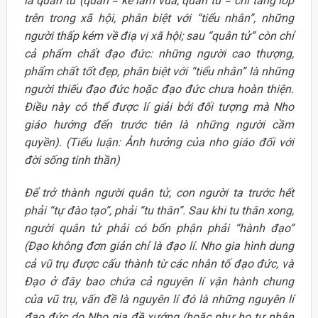
là quân tử (quân = kẻ làm vua, quân tử = chỉ tầng lớp
trên trong xã hội, phân biệt với “tiểu nhân”, những
người thấp kém về điạ vị xã hội; sau “quân tử” còn chỉ
cả phẩm chất đạo đức: những người cao thượng,
phẩm chất tốt đẹp, phân biệt với “tiểu nhân” là những
người thiếu đạo đức hoặc đạo đức chưa hoàn thiện.
Điều này có thể được lí giải bởi đối tượng mà Nho
giáo hướng đến trước tiên là những người cầm
quyền). (Tiểu luận: Ảnh hưởng của nho giáo đối với
đời sống tinh thần)
Để trở thành người quân tử, con người ta trước hết
phải “tự đào tạo”, phải “tu thân”. Sau khi tu thân xong,
người quân tử phải có bổn phận phải “hành đạo”
(Đạo không đơn giản chỉ là đạo lí. Nho gia hình dung
cả vũ trụ được cấu thành từ các nhân tố đạo đức, và
Đạo ở đây bao chứa cả nguyên lí vận hành chung
của vũ trụ, vấn đề là nguyên lí đó là những nguyên lí
đạo đức do Nho gia đề xướng (hoặc như họ tự nhận