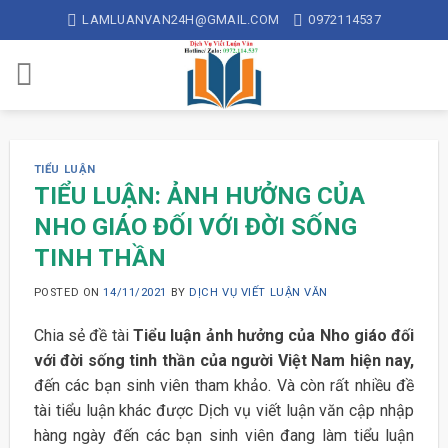
Skip
LAMLUANVAN24H@GMAIL.COM
0972114537
to
content
TIỂU LUẬN
TIỂU LUẬN: ẢNH HƯỞNG CỦA
NHO GIÁO ĐỐI VỚI ĐỜI SỐNG
TINH THẦN
POSTED ON
14/11/2021
BY
DỊCH VỤ VIẾT LUẬN VĂN
Chia sẻ đề tài
Tiểu luận ảnh hưởng của Nho giáo đối
với đời sống tinh thần của người Việt Nam hiện nay,
đến các bạn sinh viên tham khảo. Và còn rất nhiều đề
tài tiểu luận khác được Dịch vụ viết luận văn cập nhập
hàng ngày đến các bạn sinh viên đang làm tiểu luận