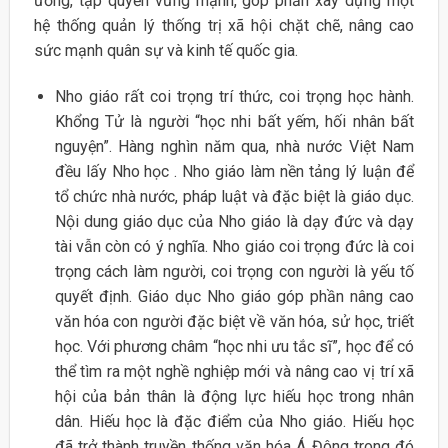
ương, tập quyền vững mạnh, góp phần xây dựng một
hệ thống quản lý thống trị xã hội chặt chẽ, nâng cao
sức mạnh quân sự và kinh tế quốc gia.
Nho giáo rất coi trọng trí thức, coi trọng học hành.
Khổng Tử là người “học nhi bất yếm, hối nhân bất
nguyện”. Hàng nghìn năm qua, nhà nước Việt Nam
đều lấy Nho học . Nho giáo làm nền tảng lý luận để
tổ chức nhà nước, pháp luật và đặc biệt là giáo dục.
Nội dung giáo dục của Nho giáo là dạy đức và dạy
tài vẫn còn có ý nghĩa. Nho giáo coi trọng đức là coi
trọng cách làm người, coi trọng con người là yếu tố
quyết định. Giáo dục Nho giáo góp phần nâng cao
văn hóa con người đặc biệt về văn hóa, sử học, triết
học. Với phương châm “học nhi ưu tắc sĩ”, học để có
thể tìm ra một nghề nghiệp mới và nâng cao vị trí xã
hội của bản thân là động lực hiếu học trong nhân
dân. Hiếu học là đặc điểm của Nho giáo. Hiếu học
đã trở thành truyền thống văn hóa Á Đông trong đó