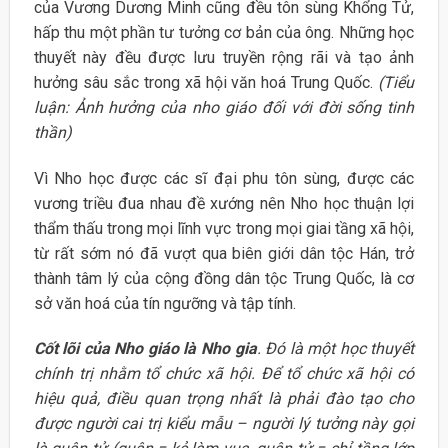
của Vương Dương Minh cũng đều tôn sùng Khổng Tử,
hấp thu một phần tư tưởng cơ bản của ông. Những học
thuyết này đều được lưu truyền rộng rãi và tạo ảnh
hưởng sâu sắc trong xã hội văn hoá Trung Quốc.
(Tiểu
luận: Ảnh hưởng của nho giáo đối với đời sống tinh
thần)
Vì Nho học được các sĩ đại phu tôn sùng, được các
vương triều đua nhau đề xướng nên Nho học thuận lợi
thẩm thấu trong mọi lĩnh vực trong mọi giai tầng xã hội,
từ rất sớm nó đã vượt qua biên giới dân tộc Hán, trở
thành tâm lý của cộng đồng dân tộc Trung Quốc, là cơ
sở văn hoá của tín ngưỡng và tập tính.
Cốt lõi của Nho giáo là Nho gia
. Đó là một học thuyết
chính trị nhằm tổ chức xã hội. Để tổ chức xã hội có
hiệu quả, điều quan trọng nhất là phải đào tạo cho
được người cai trị kiểu mẫu – người lý tưởng này gọi