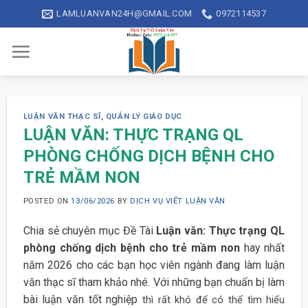
Skip
LAMLUANVAN24H@GMAIL.COM
0972114537
to
content
LUẬN VĂN THẠC SĨ
,
QUẢN LÝ GIÁO DỤC
LUẬN VĂN: THỰC TRẠNG QL
PHÒNG CHỐNG DỊCH BỆNH CHO
TRẺ MẦM NON
POSTED ON
13/06/2026
BY
DỊCH VỤ VIẾT LUẬN VĂN
Chia sẻ chuyên mục Đề Tài
Luận văn: Thực trạng QL
phòng chống dịch bệnh cho trẻ mầm non
hay nhất
năm 2026 cho các bạn học viên ngành đang làm luận
văn thạc sĩ tham khảo nhé. Với những bạn chuẩn bị làm
bài luận văn tốt nghiệp
thì rất khó để có thể tìm hiểu