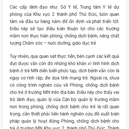
Các cấp lãnh đạo như: Sở Y tế, Trung tâm Y tế dự
phòng của Khu vực 2 thành phố Thủ Đức, luôn quan
tâm và đầu tư hàng năm để ổn định và phát triển tốt.
Điều này sẽ tạo điều kiện thuận lợi cho các trường
mầm non thực hiện phòng, chống dịch bệnh, nâng chất
lượng Chăm sóc – nuôi dưỡng, giáo dục trẻ.
Tuy nhiên, qua quan sát thực tiễn, bên cạnh các kết quả
đạt được vẫn còn đó những khó khăn vì tình hình dịch
bệnh ở trẻ MN diễn biến phức tạp, dịch bệnh vẫn còn là
nguy cơ rình rập, đe dọa tính mạng trẻ. Ngoài ra, chưa
có công trình nghiên cứu về Phòng, chống dịch bệnh
cho trẻ ở trường MN trên địa bàn. Điều này cho thấy vai
trò lãnh đạo, quản lý của Cán bộ quản lý trường mầm
non trong phòng, chống dịch bệnh cho trẻ là rất quan
trọng, cần thiết phải tiến hành nghiên cứu đề xuất biện
pháp quản lý hoạt động Phòng, chống dịch bệnh cho
trẻ ở trường MN Khu vực 2, thành phố Thủ Đức, Thành