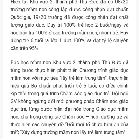
Hiện tại Khu vực 2, thành phố Thủ Đức đã có 08/20
trường mầm non công lập được công nhận đạt chuẩn
Quốc gia, 19/20 trường đã được công nhận đạt chất
lượng giáo dục. Duy trì 100% trẻ học 2 buổi/ngày và
học bán trú 100% ở các trường mầm non, nhóm trẻ. Huy
động trẻ 6 tuổi ra lớp 1 đạt 100% và đạt tỷ lệ chuyên
cần trên 95%.
Bậc học mầm non Khu vực 2, thành phố Thủ Đức đã
từng bước thực hiện phát triển Chương trình giáo dục
mầm non với mục tiêu “lấy trẻ làm trung tâm”, thực hiện
hiệu quả Bộ chuẩn phát triển trẻ 5 tuổi, có điều chỉnh
kịp thời trong quá trình Chăm sóc giáo dục trẻ. Đội ngũ
GV không ngừng đổi mới phương pháp Chăm sóc giáo
dục trẻ, từng bước hiện đại hóa trong Giáo dục mầm
non, chú trọng công tác Chăm sóc – nuôi dưỡng trẻ và
thực hiện các chuyên đề “Đổi mới tổ chức bữa ăn của
trẻ”; “Xây dựng trường mầm non lấy trẻ làm trung tâm”.