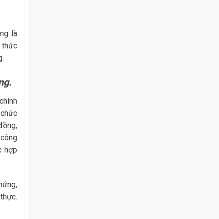
ng là
 thức
g.
ng.
chính
 chức
đồng,
 công
c hợp
hứng,
thực.