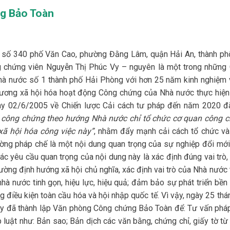
ng Bảo Toàn
 số 340 phố Văn Cao, phường Đằng Lâm, quận Hải An, thành ph
 chứng viên Nguyễn Thị Phúc Vy – nguyên là một trong những
à nước số 1 thành phố Hải Phòng với hơn 25 năm kinh nghiệm 
trương xã hội hóa hoạt động Công chứng của Nhà nước thực hiện
ày 02/6/2005 về Chiến lược Cải cách tư pháp đến năm 2020 đ
 công chứng theo hướng Nhà nước chỉ tổ chức cơ quan công 
xã hội hóa công việc này”
, nhằm đẩy mạnh cải cách tổ chức và
ờng pháp chế là một nội dung quan trọng của sự nghiệp đổi mới
ác yêu cầu quan trọng của nội dung này là xác định đúng vai trò,
rường định hướng xã hội chủ nghĩa, xác định vai trò của Nhà nước
à nước tinh gọn, hiệu lực, hiệu quả; đảm bảo sự phát triển bền
g điều kiện toàn cầu hóa và hội nhập quốc tế. Vì vậy, ngày 25 th
 đã thành lập Văn phòng Công chứng Bảo Toàn để: Tư vấn pháp
luật như: Bản sao; Bản dịch các văn bằng, chứng chỉ, giấy tờ từ 