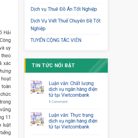
Dịch vụ Thuê Đồ Án Tốt Nghiệp
Dịch Vụ Viết Thuế Chuyên Đề Tốt
Nghiệp
ố Hải
 Công
TUYỂN CỘNG TÁC VIÊN
và uy
 theo
ã xác
TIN TỨC NỔI BẬT
chứng
 hoạt
Luận văn: Chất lượng
 toàn
dịch vụ ngân hàng điện
 chức
tử tại Vietcombank
 trong
1
Comment
 vững
Luận văn: Thực trạng
áng 11
dịch vụ ngân hàng điện
 luật
tử tại Vietcombank
tiếng