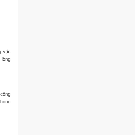
g vấn
 lòng
 công
phòng