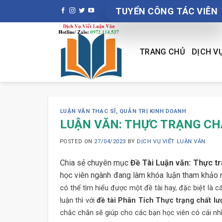
Skip
TUYỂN CÔNG TÁC VIÊN
to
content
TRANG CHỦ
DỊCH V
LUẬN VĂN THẠC SĨ
,
QUẢN TRỊ KINH DOANH
LUẬN VĂN: THỰC TRẠNG CH
POSTED ON
27/04/2023
BY
DỊCH VỤ VIẾT LUẬN VĂN
Chia sẻ chuyên mục
Đề Tài Luận văn: Thực t
học viên ngành đang làm khóa luận tham khảo n
có thể tìm hiểu được một đề tài hay, đặc biệt là 
luận thì với
đề tài Phân Tích Thực trạng chất l
chắc chắn sẽ giúp cho các bạn học viên có cái nhì