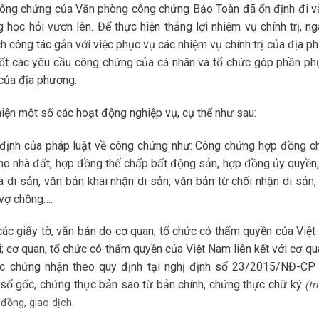
công chứng của Văn phòng công chứng Bảo Toàn đã ổn định đi v
học hỏi vươn lên. Để thực hiện thắng lợi nhiệm vụ chính trị, ng
công tác gắn với việc phục vụ các nhiệm vụ chính trị của địa p
tốt các yêu cầu công chứng của cá nhân và tổ chức góp phần ph
 của địa phương.
ện một số các hoạt động nghiệp vụ, cụ thể như sau:
 định của pháp luật về công chứng như: Công chứng hợp đồng c
o nhà đất, hợp đồng thế chấp bất động sản, hợp đồng ủy quyền,
a di sản, văn bản khai nhận di sản, văn bản từ chối nhận di sản,
 vợ chồng….
ác giấy tờ, văn bản do cơ quan, tổ chức có thẩm quyền của Việt
 cơ quan, tổ chức có thẩm quyền của Việt Nam liên kết với cơ qua
c chứng nhận theo quy định tại nghị định số 23/2015/NĐ-CP
sổ gốc, chứng thực bản sao từ bản chính, chứng thực chữ ký
(tr
đồng, giao dịch.