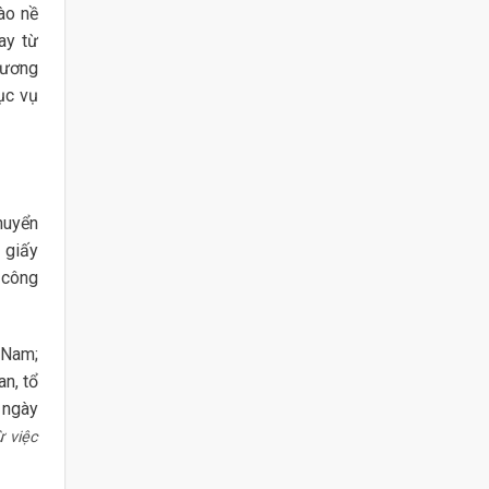
ào nề
ay từ
hương
ục vụ
huyển
 giấy
 công
 Nam;
n, tổ
 ngày
ừ việc