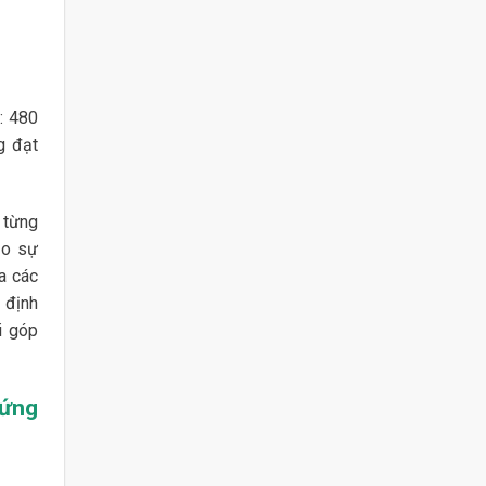
: 480
g đạt
 từng
ạo sự
a các
 định
i góp
hứng