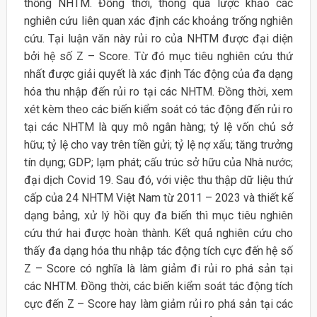
thống NHTM. Đồng thời, thông qua lược khảo các
nghiên cứu liên quan xác định các khoảng trống nghiên
cứu. Tại luận văn này rủi ro của NHTM được đại diện
bởi hệ số Z – Score. Từ đó mục tiêu nghiên cứu thứ
nhất được giải quyết là xác định Tác động của đa dạng
hóa thu nhập đến rủi ro tại các NHTM. Đồng thời, xem
xét kèm theo các biến kiểm soát có tác động đến rủi ro
tại các NHTM là quy mô ngân hàng; tỷ lệ vốn chủ sở
hữu; tỷ lệ cho vay trên tiền gửi; tỷ lệ nợ xấu; tăng trưởng
tín dụng; GDP; lạm phát; cấu trúc sở hữu của Nhà nước;
đại dịch Covid 19. Sau đó, với việc thu thập dữ liệu thứ
cấp của 24 NHTM Việt Nam từ 2011 – 2023 và thiết kế
dạng bảng, xử lý hồi quy đa biến thì mục tiêu nghiên
cứu thứ hai được hoàn thành. Kết quả nghiên cứu cho
thấy đa dạng hóa thu nhập tác động tích cực đến hệ số
Z – Score có nghĩa là làm giảm đi rủi ro phá sản tại
các NHTM. Đồng thời, các biến kiểm soát tác động tích
cực đến Z – Score hay làm giảm rủi ro phá sản tại các