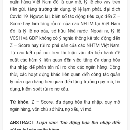
ngân hàng Việt Nam đó là quy mô, tỷ lệ cho vay trên
tiền gửi, tăng trưởng tín dụng, tỷ lệ lạm phát, đại dịch
Covid 19. Ngược lại, biến số tác động tiêu cực đến Z –
Score hay làm tăng rủi ro của các NHTM tại Việt Nam
đó là tỷ lệ nợ xấu, sở hữu Nhà nước. Ngoài ra, tỷ lệ
VCSH và GDP không có ý nghĩa thống kê tác động đến
Z – Score hay rủi ro phá sản của các NHTM Việt Nam.
Từ các kết quả nói trên thì luận văn đã tiến hành đề
xuất các hàm ý liên quan đến việc tăng đa dạng hóa
thu nhập để phân tán rủi ro cho các ngân hàng. Đồng
thời, các hoạt động khác liên quan đến công tác quản
lý của ngân hàng liên quan đến tăng trưởng quy mô, tín
dụng, kiểm soát rủi ro nợ xấu.
Từ khóa
: Z – Score, đa dạng hóa thu nhập, quy mô
ngân hàng, vốn chủ sở hữu, nợ xấu, vĩ mô.
ABSTRACT
Luận văn: Tác động hóa thu nhập đến
rủi ro tại các ngân hàng.