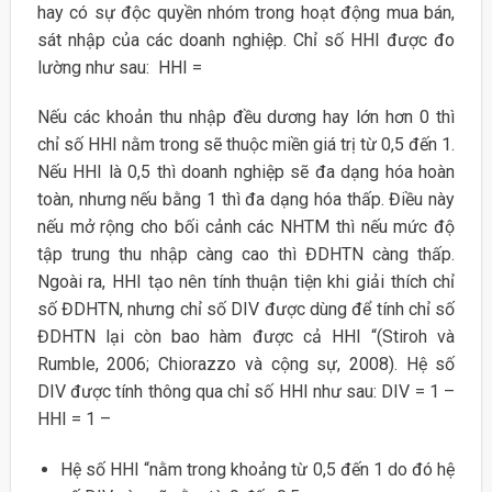
hay có sự độc quyền nhóm trong hoạt động mua bán,
sát nhập của các doanh nghiệp. Chỉ số HHI được đo
lường như sau: HHI =
Nếu các khoản thu nhập đều dương hay lớn hơn 0 thì
chỉ số HHI nằm trong sẽ thuộc miền giá trị từ 0,5 đến 1.
Nếu HHI là 0,5 thì doanh nghiệp sẽ đa dạng hóa hoàn
toàn, nhưng nếu bằng 1 thì đa dạng hóa thấp. Điều này
nếu mở rộng cho bối cảnh các NHTM thì nếu mức độ
tập trung thu nhập càng cao thì ĐDHTN càng thấp.
Ngoài ra, HHI tạo nên tính thuận tiện khi giải thích chỉ
số ĐDHTN, nhưng chỉ số DIV được dùng để tính chỉ số
ĐDHTN lại còn bao hàm được cả HHI “(Stiroh và
Rumble, 2006; Chiorazzo và cộng sự, 2008). Hệ số
DIV được tính thông qua chỉ số HHI như sau: DIV = 1 –
HHI = 1 –
Hệ số HHI “nằm trong khoảng từ 0,5 đến 1 do đó hệ