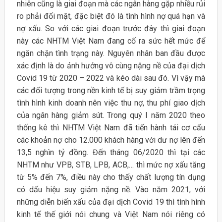
nhiên cũng là giai đoạn mà các ngân hàng gặp nhiều rủi
ro phải đối mặt, đặc biệt đó là tình hình nợ quá hạn và
nợ xấu. So với các giai đoạn trước đây thì giai đoạn
này các NHTM Việt Nam đang cố ra sức hết mức để
ngăn chặn tình trạng này. Nguyên nhân ban đầu được
xác định là do ảnh hưởng vô cùng nặng nề của đại dịch
Covid 19 từ 2020 – 2022 và kéo dài sau đó. Vì vậy mà
các đối tượng trong nền kinh tế bị suy giảm trầm trọng
tình hình kinh doanh nên việc thu nợ, thu phí giao dịch
của ngân hàng giảm sút. Trong quý I năm 2020 theo
thống kê thì NHTM Việt Nam đã tiến hành tái cơ cấu
các khoản nợ cho 12.000 khách hàng với dư nợ lên đến
13,5 nghìn tỷ đồng. Đến tháng 06/2020 thì tại các
NHTM như VPB, STB, LPB, ACB,… thì mức nợ xấu tăng
từ 5% đến 7%, điều này cho thấy chất lượng tín dụng
có dấu hiệu suy giảm nặng nề. Vào năm 2021, với
những diễn biến xấu của đại dịch Covid 19 thì tình hình
kinh tế thế giới nói chung và Việt Nam nói riêng có