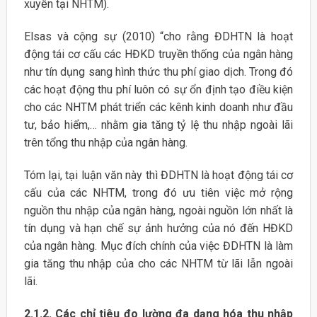
xuyên tại NHTM).
Elsas và cộng sự (2010) “cho rằng ĐDHTN là hoạt
động tái cơ cấu các HĐKD truyền thống của ngân hàng
như tín dụng sang hình thức thu phí giao dịch. Trong đó
các hoạt động thu phí luôn có sự ổn định tạo điều kiện
cho các NHTM phát triển các kênh kinh doanh như đầu
tư, bảo hiểm,… nhằm gia tăng tỷ lệ thu nhập ngoài lãi
trên tổng thu nhập của ngân hàng.
Tóm lại, tại luận văn này thì ĐDHTN là hoạt động tái cơ
cấu của các NHTM, trong đó ưu tiên việc mở rộng
nguồn thu nhập của ngân hàng, ngoài nguồn lớn nhất là
tín dụng và hạn chế sự ảnh hưởng của nó đến HĐKD
của ngân hàng. Mục đích chính của việc ĐDHTN là làm
gia tăng thu nhập của cho các NHTM từ lãi lẫn ngoài
lãi.
2.1.2.
Các chỉ tiêu đo lường đa dạng hóa thu nhập