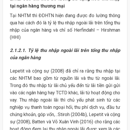
tại ngân hàng thương mại
Tại NHTM thì ĐDHTN hiện đang được đo lường thông
qua hai cách đó là tỷ lệ thu nhập ngoài lãi trên tổng thu
nhập của ngân hàng và chỉ số Herfindahl – Hirshman
(HHI)
2.1.2.1.
Tỷ lệ thu nhập ngoài lãi trên tổng thu nhập
của ngân hàng
Lepetit và cộng sự (2008) đã chỉ ra rằng thu nhập tại
các NHTM bao gồm từ nguồn lãi và thu từ ngoài lãi.
Trong đó thu nhập từ lãi chủ yếu đến từ lãi tiền gửi gửi
vào các ngân hàng hay TCTD khác, lãi từ hoạt động cho
vay. Thu nhập ngoài lãi thì chủ yếu phát sinh từ các
nghiệp vụ thanh toán ngoại hối, thu phí dịch vụ, đầu tư
chứng khoản, góp vốn,…Stiroh (2004b), Lepetit và cộng
sự (2008); Batten và Võ Xuân Vinh (2016) cho rằng các
hoạt động đem lại thu nhập ngoài lãi được xem là các