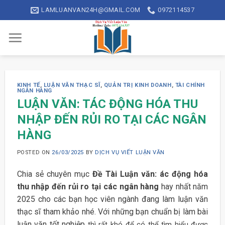
Skip
LAMLUANVAN24H@GMAIL.COM
0972114537
to
content
KINH TẾ
,
LUẬN VĂN THẠC SĨ
,
QUẢN TRỊ KINH DOANH
,
TÀI CHÍNH
NGÂN HÀNG
LUẬN VĂN: TÁC ĐỘNG HÓA THU
NHẬP ĐẾN RỦI RO TẠI CÁC NGÂN
HÀNG
POSTED ON
26/03/2025
BY
DỊCH VỤ VIẾT LUẬN VĂN
Chia sẻ chuyên mục
Đề Tài Luận văn: ác động hóa
thu nhập đến rủi ro tại các ngân hàng
hay nhất năm
2025 cho các bạn học viên ngành đang làm luận văn
thạc sĩ tham khảo nhé. Với những bạn chuẩn bị làm bài
luận văn tốt nghiệp
thì rất khó để có thể tìm hiểu được