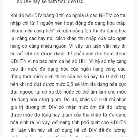
số DIV này sẽ nằm từ 0 đến 0,5.
Khi đó nếu DIV bằng 0 thì có nghĩa là các NHTM có thu
nhập chỉ từ 1 nguồn nên hoạt động đa dạng hóa thấp,
nhưng nếu càng tiến” về gần bằng 0,5 thì đa dạng hóa
lại càng cao hay nói cách khác thu nhập của các ngân
hàng có càng nhiều nguồn. Vì vậy, tại luận văn này thì
hệ số DIV sẽ được dùng để phản ánh cho hoạt động
ĐDHTN vì nó bao hàm cả hệ số HHI. Vì hệ số này càng
cao thì mức đa dạng hóa của ngân hàng càng cao,
đồng thời miền biến thiên của hệ số này từ 0 đến 0,5
nên khi nó đạt được mức 0,5 sẽ làm đa dạng hóa cực
đại, ngược lại nó xa 0,5 hoặc có thể âm làm cho mức
đa dạng hóa càng giảm. Do đó, khác với HHI chỉ nhận
giá trị dương thì DIV có nhận mức âm để đo lường
được mức độ tăng hay giảm của thu nhập từ đa dạng
hóa sinh ra. Vì vậy, để mang tính phổ quát cho ĐDHTN
thì luận văn này sẽ sử dụng hệ số DIV để đo lường,