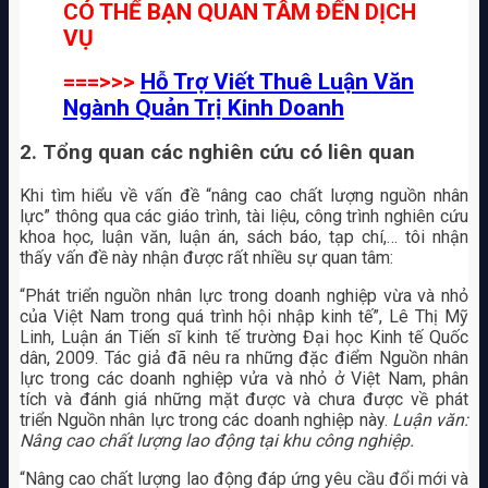
CÓ THỂ BẠN QUAN TÂM ĐẾN DỊCH
VỤ
===>>>
Hỗ Trợ Viết Thuê Luận Văn
Ngành Quản Trị Kinh Doanh
2. Tổng quan các nghiên cứu có liên quan
Khi tìm hiểu về vấn đề “nâng cao chất lượng nguồn nhân
lực” thông qua các giáo trình, tài liệu, công trình nghiên cứu
khoa học, luận văn, luận án, sách báo, tạp chí,… tôi nhận
thấy vấn đề này nhận được rất nhiều sự quan tâm:
“Phát triển nguồn nhân lực trong doanh nghiệp vừa và nhỏ
của Việt Nam trong quá trình hội nhập kinh tế”, Lê Thị Mỹ
Linh, Luận án Tiến sĩ kinh tế trường Đại học Kinh tế Quốc
dân, 2009. Tác giả đã nêu ra những đặc điểm Nguồn nhân
lực trong các doanh nghiệp vửa và nhỏ ở Việt Nam, phân
tích và đánh giá những mặt được và chưa được về phát
triển Nguồn nhân lực trong các doanh nghiệp này.
Luận văn:
Nâng cao chất lượng lao động tại khu công nghiệp.
“Nâng cao chất lượng lao động đáp ứng yêu cầu đổi mới và