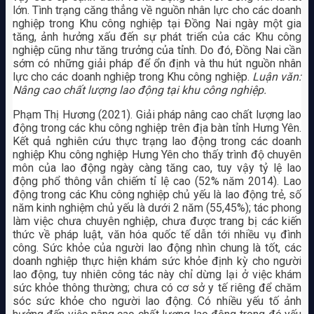
lớn. Tình trạng căng thẳng về nguồn nhân lực cho các doanh
nghiệp trong Khu công nghiệp tại Đồng Nai ngày một gia
tăng, ảnh hưởng xấu đến sự phát triển của các Khu công
nghiệp cũng như tăng trưởng của tỉnh. Do đó, Đồng Nai cần
sớm có những giải pháp để ổn định và thu hút nguồn nhân
lực cho các doanh nghiệp trong Khu công nghiệp.
Luận văn:
Nâng cao chất lượng lao động tại khu công nghiệp.
Phạm Thị Hương (2021). Giải pháp nâng cao chất lượng lao
động trong các khu công nghiệp trên địa bàn tỉnh Hưng Yên.
Kết quả nghiên cứu thực trạng lao động trong các doanh
nghiệp Khu công nghiệp Hưng Yên cho thấy trình độ chuyên
môn của lao động ngày càng tăng cao, tuy vậy tỷ lệ lao
động phổ thông vẫn chiếm tỉ lệ cao (52% năm 2014). Lao
động trong các Khu công nghiệp chủ yếu là lao động trẻ, số
năm kinh nghiệm chủ yếu là dưới 2 năm (55,45%); tác phong
làm việc chưa chuyên nghiệp, chưa được trang bị các kiến
thức về pháp luật, văn hóa quốc tế dẫn tới nhiều vụ đình
công. Sức khỏe của người lao động nhìn chung là tốt, các
doanh nghiệp thực hiện khám sức khỏe định kỳ cho người
lao động, tuy nhiên công tác này chỉ dừng lại ở việc khám
sức khỏe thông thường; chưa có cơ sở y tế riêng để chăm
sóc sức khỏe cho người lao động. Có nhiều yếu tố ảnh