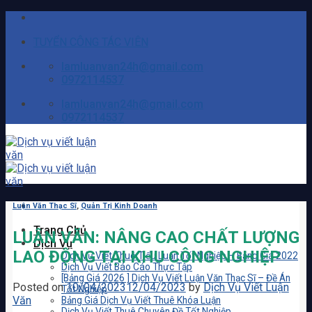
Skip
to
TUYỂN CÔNG TÁC VIÊN
content
lamluanvan24h@gmail.com
0972114537
lamluanvan24h@gmail.com
0972114537
Luận Văn Thạc Sĩ
,
Quản Trị Kinh Doanh
Trang Chủ
LUẬN VĂN: NÂNG CAO CHẤT LƯỢNG
Dịch Vụ
LAO ĐỘNG TẠI KHU CÔNG NGHIỆP
Dịch Vụ Viết Thuê Tiểu Luận Tốt Nghiệp – Bảng Giá 2022
Dịch Vụ Viết Báo Cáo Thực Tập
[Bảng Giá 2026 ] Dịch Vụ Viết Luận Văn Thạc Sĩ – Đề Án
Posted on
10/04/2023
12/04/2023
by
Dịch Vụ Viết Luận
Tốt Nghiệp
Văn
Bảng Giá Dịch Vụ Viết Thuê Khóa Luận
Dịch Vụ Viết Thuê Chuyên Đề Tốt Nghiệp