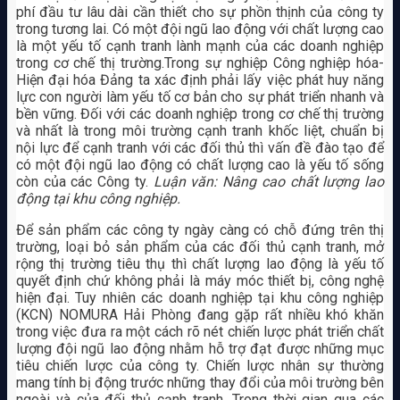
phí đầu tư lâu dài cần thiết cho sự phồn thịnh của công ty
trong tương lai. Có một đội ngũ lao động với chất lượng cao
là một yếu tố cạnh tranh lành mạnh của các doanh nghiệp
trong cơ chế thị trường.Trong sự nghiệp Công nghiệp hóa-
Hiện đại hóa Đảng ta xác định phải lấy việc phát huy năng
lực con người làm yếu tố cơ bản cho sự phát triển nhanh và
bền vững. Đối với các doanh nghiệp trong cơ chế thị trường
và nhất là trong môi trường cạnh tranh khốc liệt, chuẩn bị
nội lực để cạnh tranh với các đối thủ thì vấn đề đào tạo để
có một đội ngũ lao động có chất lượng cao là yếu tố sống
còn của các Công ty.
Luận văn: Nâng cao chất lượng lao
động tại khu công nghiệp.
Để sản phẩm các công ty ngày càng có chỗ đứng trên thị
trường, loại bỏ sản phẩm của các đối thủ cạnh tranh, mở
rộng thị trường tiêu thụ thì chất lượng lao động là yếu tố
quyết định chứ không phải là máy móc thiết bị, công nghệ
hiện đại. Tuy nhiên các doanh nghiệp tại khu công nghiệp
(KCN) NOMURA Hải Phòng đang gặp rất nhiều khó khăn
trong việc đưa ra một cách rõ nét chiến lược phát triển chất
lượng đội ngũ lao động nhằm hỗ trợ đạt được những mục
tiêu chiến lược của công ty. Chiến lược nhân sự thường
mang tính bị động trước những thay đổi của môi trường bên
ngoài và của đối thủ cạnh tranh. Trong thời gian qua các