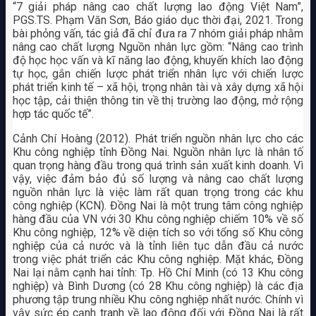
“7 giải pháp nâng cao chất lượng lao động Việt Nam”,
PGS.TS. Phạm Văn Sơn, Báo giáo dục thời đại, 2021. Trong
bài phỏng vấn, tác giả đã chỉ đưa ra 7 nhóm giải pháp nhằm
nâng cao chất lượng Nguồn nhân lực gồm: “Nâng cao trình
độ học học vấn và kĩ năng lao động, khuyến khích lao động
tự học, gắn chiến lược phát triển nhân lực với chiến lược
phát triển kinh tế – xã hội, trọng nhân tài và xây dựng xã hội
học tập, cải thiện thông tin về thị trường lao động, mở rộng
hợp tác quốc tế”.
Cảnh Chí Hoàng (2012). Phát triển nguồn nhân lực cho các
Khu công nghiệp tỉnh Đồng Nai. Nguồn nhân lực là nhân tố
quan trọng hàng đầu trong quá trình sản xuất kinh doanh. Vì
vậy, việc đảm bảo đủ số lượng và nâng cao chất lượng
nguồn nhân lực là việc làm rất quan trọng trong các khu
công nghiệp (KCN). Đồng Nai là một trung tâm công nghiệp
hàng đầu của VN với 30 Khu công nghiệp chiếm 10% về số
Khu công nghiệp, 12% về diện tích so với tổng số Khu công
nghiệp của cả nước và là tỉnh liên tục dẫn đầu cả nước
trong việc phát triển các Khu công nghiệp. Mặt khác, Đồng
Nai lại nằm cạnh hai tỉnh: Tp. Hồ Chí Minh (có 13 Khu công
nghiệp) và Bình Dương (có 28 Khu công nghiệp) là các địa
phương tập trung nhiều Khu công nghiệp nhất nước. Chính vì
vậy sức ép cạnh tranh về lao động đối với Đồng Nai là rất