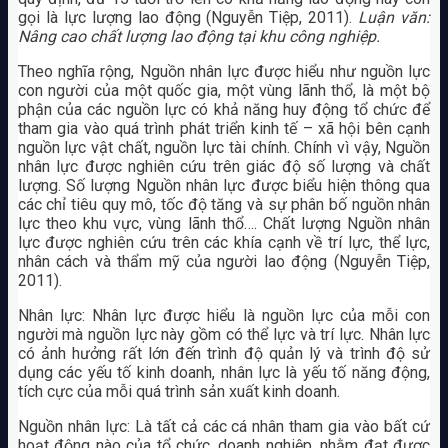
gọi là lực lượng lao động (Nguyễn Tiệp, 2011).
Luận văn:
Nâng cao chất lượng lao động tại khu công nghiệp.
Theo nghĩa rộng, Nguồn nhân lực được hiểu như nguồn lực
con người của một quốc gia, một vùng lãnh thổ, là một bộ
phận của các nguồn lực có khả năng huy động tổ chức để
tham gia vào quá trình phát triển kinh tế – xã hội bên cạnh
nguồn lực vật chất, nguồn lực tài chính. Chính vì vậy, Nguồn
nhân lực được nghiên cứu trên giác độ số lượng và chất
lượng. Số lượng Nguồn nhân lực được biểu hiện thông qua
các chỉ tiêu quy mô, tốc độ tăng và sự phân bố nguồn nhân
lực theo khu vực, vùng lãnh thổ…. Chất lượng Nguồn nhân
lực được nghiên cứu trên các khía cạnh về trí lực, thể lực,
nhân cách và thẩm mỹ của người lao động (Nguyễn Tiệp,
2011).
Nhân lực: Nhân lực được hiểu là nguồn lực của mỗi con
người mà nguồn lực này gồm có thể lực và trí lực. Nhân lực
có ảnh hưởng rất lớn đến trình độ quản lý và trình độ sử
dụng các yếu tố kinh doanh, nhân lực là yếu tố năng động,
tích cực của mỗi quá trình sản xuất kinh doanh.
Nguồn nhân lực: Là tất cả các cá nhân tham gia vào bất cứ
hoạt động nào của tổ chức, doanh nghiệp, nhằm đạt được