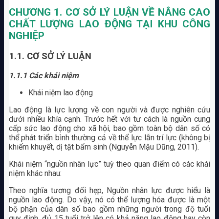
CHƯƠNG 1. CƠ SỞ LÝ LUẬN VỀ NÂNG CAO
CHẤT LƯỢNG LAO ĐỘNG TẠI KHU CÔNG
NGHIỆP
1.1. CƠ SỞ LÝ LUẬN
1.1.1 Các khái niệm
Khái niệm lao động
Lao động là lực lượng về con người và được nghiên cứu
dưới nhiều khía cạnh. Trước hết với tư cách là nguồn cung
cấp sức lao động cho xã hội, bao gồm toàn bộ dân số có
thể phát triển bình thường cả về thể lực lẫn trí lực (không bị
khiếm khuyết, dị tật bẩm sinh (Nguyễn Mậu Dũng, 2011).
Khái niệm “nguồn nhân lực” tuỳ theo quan điểm có các khái
niệm khác nhau:
Theo nghĩa tương đối hẹp, Nguồn nhân lực được hiểu là
nguồn lao động. Do vậy, nó có thể lượng hóa được là một
bộ phận của dân số bao gồm những người trong độ tuổi
quy định, đủ 15 tuổi trở lên có khả năng lao động hay còn