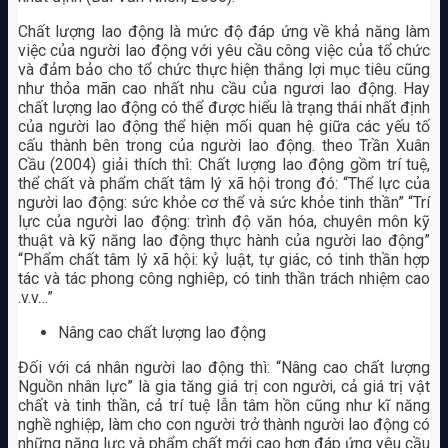
Chất lượng lao động là mức độ đáp ứng về khả năng làm
việc của người lao động với yêu cầu công việc của tổ chức
và đảm bảo cho tổ chức thực hiện thắng lợi mục tiêu cũng
như thỏa mãn cao nhất nhu cầu của ngươi lao động. Hay
chất lượng lao động có thể được hiểu là trạng thái nhất định
của người lao động thể hiện mối quan hệ giữa các yếu tố
cấu thành bên trong của người lao động. theo Trần Xuân
Cầu (2004) giải thích thì: Chất lượng lao động gồm trí tuệ,
thể chất và phẩm chất tâm lý xã hội trong đó: “Thể lực của
người lao động: sức khỏe cơ thể và sức khỏe tinh thần” “Trí
lực của người lao động: trình độ văn hóa, chuyên môn kỹ
thuật và kỹ năng lao động thực hành của người lao động”
“Phẩm chất tâm lý xã hội: kỷ luật, tự giác, có tinh thần hợp
tác và tác phong công nghiêp, có tinh thần trách nhiệm cao
.v.v…”
Nâng cao chất lượng lao động
Đối với cá nhân người lao động thì: “Nâng cao chất lượng
Nguồn nhân lực” là gia tăng giá trị con người, cả giá trị vật
chất và tinh thần, cả trí tuệ lẫn tâm hồn cũng như kĩ năng
nghề nghiệp, làm cho con người trở thành người lao động có
những năng lực và phẩm chất mới cao hơn đáp ứng yêu cầu