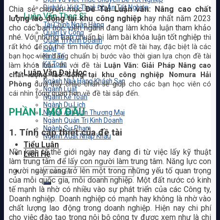
Dịch Vụ Viết Thuê Đồ Án Tốt Nghiệp
Chia sẻ chuyên mục
Đề Tài Luận văn: Nâng cao chất
Luận Văn Thạc Sĩ
lượng lao động tại khu công nghiệp
hay nhất năm 2023
Tài Chính Ngân Hàng
cho các bạn học viên ngành đang làm khóa luận tham khảo
Quản Lý Công
nhé. Với những bạn chuẩn bị làm bài khóa luận tốt nghiệp
thì
Quản Trị Kinh Doanh
rất khó để có thể tìm hiểu được một đề tài hay, đặc biệt là các
Luật
bạn học viên đang chuẩn bị bước vào thời gian lựa chọn đề tài
Kinh Tế
Kế Toán
làm khóa luận thì với đề tài
Luận Văn: Giải Pháp Nâng cao
Luận Văn Đại Học
chất lượng lao động tại khu công nghiệp Nomura Hải
Ngành Nhà Hàng Khách Sạn
Phòng
dưới đây chắc chắn sẽ giúp cho các bạn học viên có
Ngành Luật
cái nhìn tổng quan hơn về đề tài sắp đến.
Ngành Kế Toán
Ngành Du Lịch
PHẦN I. MỞ ĐẦU
Ngành Anh Văn Thương Mại
Ngành Quản Trị Kinh Doanh
Ngành Sư Phạm
1. Tính cấp thiết của đề tài
Ngành Xuất Nhập Khẩu
Tiểu Luận
Nền kinh tế thế giới ngày nay đang đi từ việc lấy kỹ thuật
Liên Hệ
làm trung tâm để lấy con người làm trung tâm. Năng lực con
người ngày càng trở lên một trong những yếu tố quan trọng
của mỗi quốc gia, mỗi doanh nghiệp. Một đất nước có kinh
tế mạnh là nhờ có nhiều vào sự phát triển của các Công ty,
Doanh nghiệp. Doanh nghiệp có mạnh hay không là nhờ vào
chất lượng lao động trong doanh nghiệp. Hiện nay chi phí
cho việc đào tạo trong nội bộ công ty được xem như là chi