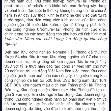
những năm qua Khu công nghiệp Nomura-Hải Phòng đã
phải trải qua rất nhiều khó khăn trên con đường xây dựng
và phát triển, đặc biệt là thời kỳ khủng hoảng tiền tệ châu Á
năm 1997 gây suy thoái kinh tế nặng nề cho việc đầu tư ra
nước ngoài, dẫn đến công việc kinh doanh của Khu công
nghiệp gặp rất nhiều khó khăn, mặc dù Công ty phát triển
Khu công nghiệp 0Nomura-Hải Phòng đã tích cực điều
chỉnh đồng bộ các hoạt động cho phù hợp với tình hình mới.
Luận văn: Nâng cao chất lượng lao động tại khu công
nghiệp.
Đến nay, Khu công nghiệp Nomura-Hải Phòng đã thu hút
được 54 nhà đầu tư vào Khu công nghiệp và 07 nhà kinh
doanh dịch vụ, nâng tổng số kim ngạch đầu tư vượt 1 tỷ
USD với tỷ lệ thực hiện cao; tạo công ăn việc làm cho hơn
20 nghìn người lao động Việt Nam làm việc trong Khu công
nghiệp; giá trị sản xuất của các công ty, xí nghiệp trong Khu
công nghiệp đã lên tới 500 triệu USD trong năm, đạt 10%
GDP, 30% kim ngạch mậu dịch của Thành phố Hải Phòng.
Đến nay, Khu công nghiệp Nomura – Hải Phòng đã tạo ra
gần 3 vạn việc làm cho người lao động. Các doanh nghiệp
trong Khu công nghiệp chấp hành tốt pháp luật Việt Nam và
nỗ lực mang lại lợi ích cho nhân dân địa phương, nhiều
doanh nghiệp đã tăng vốn đầu tư trước thời hạn, thực hiện