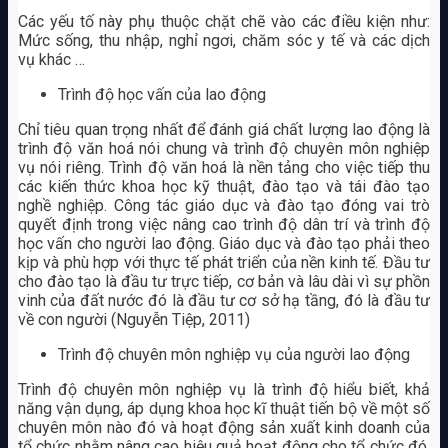
Các yếu tố này phụ thuộc chặt chẽ vào các điều kiện như:
Mức sống, thu nhập, nghỉ ngơi, chăm sóc y tế và các dịch
vụ khác …
Trình độ học vấn của lao động
Chỉ tiêu quan trọng nhất để đánh giá chất lượng lao động là
trình độ văn hoá nói chung và trình độ chuyên môn nghiệp
vụ nói riêng. Trình độ văn hoá là nền tảng cho việc tiếp thu
các kiến thức khoa học kỹ thuật, đào tạo và tái đào tạo
nghề nghiệp. Công tác giáo dục và đào tạo đóng vai trò
quyết định trong việc nâng cao trình độ dân trí và trình độ
học vấn cho người lao động. Giáo dục và đào tạo phải theo
kịp và phù hợp với thực tế phát triển của nền kinh tế. Đầu tư
cho đào tạo là đầu tư trực tiếp, cơ bản và lâu dài vì sự phồn
vinh của đất nước đó là đầu tư cơ sở hạ tầng, đó là đầu tư
về con người (Nguyễn Tiệp, 2011)
Trình độ chuyên môn nghiệp vụ của người lao động
Trình độ chuyên môn nghiệp vụ là trình độ hiểu biết, khả
năng vận dụng, áp dụng khoa học kĩ thuật tiến bộ về một số
chuyên môn nào đó và hoạt động sản xuất kinh doanh của
tổ chức nhằm nâng cao hiệu quả hoạt động cho tổ chức đó.