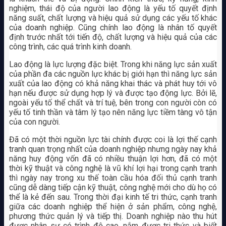
nghiệm, thái độ của người lao động là yếu tố quyết định
năng suất, chất lượng và hiệu quả sử dụng các yếu tố khác
của doanh nghiệp. Cũng chính lao động là nhân tố quyết
định trước nhất tới tiến độ, chất lượng và hiệu quả của các
công trình, các quá trình kinh doanh.
Lao động là lực lượng đặc biệt. Trong khi năng lực sản xuất
của phần đa các nguồn lực khác bị giới hạn thì năng lực sản
xuất của lao động có khả năng khai thác và phát huy tới vô
hạn nếu được sử dụng hợp lý và được tạo động lực. Bởi lẽ,
ngoài yếu tố thể chất và trí tuệ, bên trong con người còn có
yếu tố tinh thần và tâm lý tạo nên năng lực tiềm tàng vô tận
của con người.
Đã có một thời nguồn lực tài chính được coi là lợi thế cạnh
tranh quan trọng nhất của doanh nghiệp nhưng ngày nay khả
năng huy động vốn đã có nhiều thuận lợi hơn, đã có một
thời kỹ thuật và công nghệ là vũ khí lợi hại trong cạnh tranh
thì ngày nay trong xu thế toàn cầu hóa đối thủ cạnh tranh
cũng dễ dàng tiếp cận kỹ thuật, công nghệ mới cho dù họ có
thể là kẻ đến sau. Trong thời đại kinh tế tri thức, cạnh tranh
giữa các doanh nghiệp thể hiện ở sản phẩm, công nghệ,
phương thức quản lý và tiếp thị. Doanh nghiệp nào thu hút
được nhân sự có trình độ cao, nắm được tri thức và biết