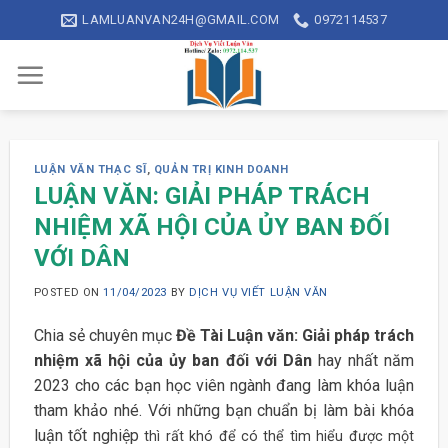
Skip
LAMLUANVAN24H@GMAIL.COM
0972114537
to
content
LUẬN VĂN THẠC SĨ
,
QUẢN TRỊ KINH DOANH
LUẬN VĂN: GIẢI PHÁP TRÁCH
NHIỆM XÃ HỘI CỦA ỦY BAN ĐỐI
VỚI DÂN
POSTED ON
11/04/2023
BY
DỊCH VỤ VIẾT LUẬN VĂN
Chia sẻ chuyên mục
Đề Tài Luận văn: Giải pháp trách
nhiệm xã hội của ủy ban đối với Dân
hay nhất năm
2023 cho các bạn học viên ngành đang làm khóa luận
tham khảo nhé. Với những bạn chuẩn bị làm bài khóa
luận tốt nghiệp
thì rất khó để có thể tìm hiểu được một