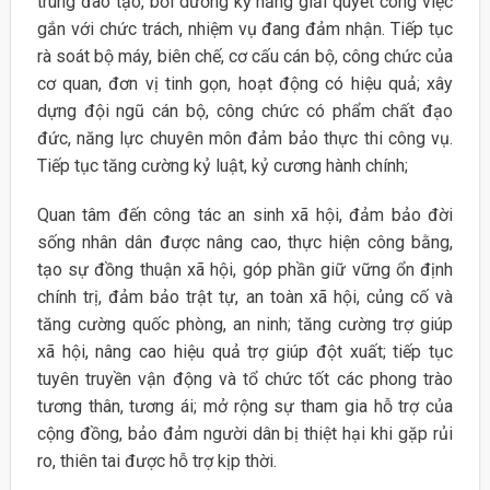
trung đào tạo, bồi dưỡng kỹ năng giải quyết công việc
gắn với chức trách, nhiệm vụ đang đảm nhận. Tiếp tục
rà soát bộ máy, biên chế, cơ cấu cán bộ, công chức của
cơ quan, đơn vị tinh gọn, hoạt động có hiệu quả; xây
dựng đội ngũ cán bộ, công chức có phẩm chất đạo
đức, năng lực chuyên môn đảm bảo thực thi công vụ.
Tiếp tục tăng cường kỷ luật, kỷ cương hành chính;
Quan tâm đến công tác an sinh xã hội, đảm bảo đời
sống nhân dân được nâng cao, thực hiện công bằng,
tạo sự đồng thuận xã hội, góp phần giữ vững ổn định
chính trị, đảm bảo trật tự, an toàn xã hội, củng cố và
tăng cường quốc phòng, an ninh; tăng cường trợ giúp
xã hội, nâng cao hiệu quả trợ giúp đột xuất; tiếp tục
tuyên truyền vận động và tổ chức tốt các phong trào
tương thân, tương ái; mở rộng sự tham gia hỗ trợ của
cộng đồng, bảo đảm người dân bị thiệt hại khi gặp rủi
ro, thiên tai được hỗ trợ kịp thời.