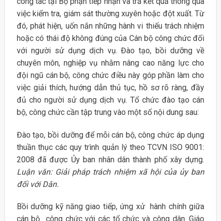
công tác tại Bộ phận tiếp nhận và trả kết quả thông qua
việc kiểm tra, giám sát thường xuyên hoặc đột xuất. Từ
đó, phát hiện, uốn nắn những hành vi thiếu trách nhiệm
hoặc có thái độ không đúng của Cán bộ công chức đối
với người sử dụng dịch vụ. Đào tạo, bồi dưỡng về
chuyên môn, nghiệp vụ nhằm nâng cao năng lực cho
đội ngũ cán bộ, công chức điều này góp phần làm cho
việc giải thích, hướng dẫn thủ tục, hồ sơ rõ ràng, đầy
đủ cho người sử dụng dịch vụ. Tổ chức đào tạo cán
bộ, công chức cần tập trung vào một số nội dung sau:
Đào tạo, bồi dưỡng để mỗi cán bộ, công chức áp dụng
thuần thục các quy trình quản lý theo TCVN ISO 9001:
2008 đã được Ủy ban nhân dân thành phố xây dựng.
Luận văn: Giải pháp trách nhiệm xã hội của ủy ban
đối với Dân.
Bồi dưỡng kỹ năng giao tiếp, ứng xử hành chính giữa
cán bộ công chức với các tổ chức và công dân. Giáo