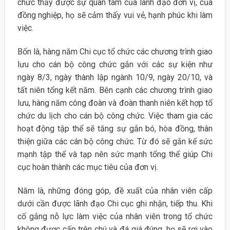
chức thấy được sự quan tâm của lãnh đạo đơn vị, của
đồng nghiệp, họ sẽ cảm thấy vui vẻ, hạnh phúc khi làm
việc.
Bốn là, hàng năm Chi cục tổ chức các chương trình giao
lưu cho cán bộ công chức gắn với các sự kiện như
ngày 8/3, ngày thành lập ngành 10/9, ngày 20/10, và
tất niên tổng kết năm. Bên cạnh các chương trình giao
lưu, hàng năm công đoàn và đoàn thanh niên kết hợp tổ
chức du lịch cho cán bộ công chức. Việc tham gia các
hoạt động tập thể sẽ tăng sự gắn bó, hòa đồng, thân
thiện giữa các cán bộ công chức. Từ đó sẽ gắn kế sức
mạnh tập thể và tạp nên sức mạnh tổng thể giúp Chi
cục hoàn thành các mục tiêu của đơn vị.
Năm là, những đóng góp, đề xuất của nhân viên cấp
dưới cần được lãnh đạo Chi cục ghi nhận, tiếp thu. Khi
cố gắng nỗ lực làm việc của nhân viên trong tổ chức
không được cấp trên chú và đá giá đúng, họ sẽ rơi vào