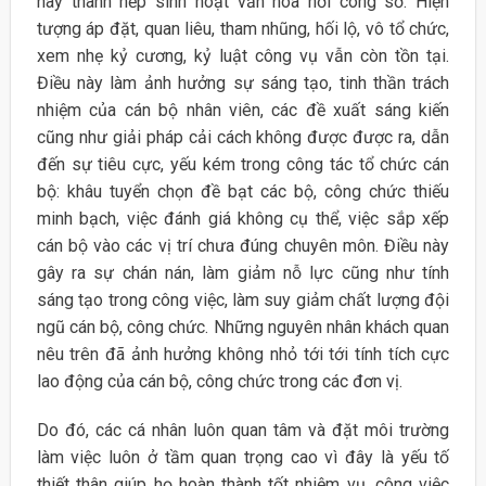
này thành nếp sinh hoạt văn hóa nơi công sở. Hiện
tượng áp đặt, quan liêu, tham nhũng, hối lộ, vô tổ chức,
xem nhẹ kỷ cương, kỷ luật công vụ vẫn còn tồn tại.
Điều này làm ảnh hưởng sự sáng tạo, tinh thần trách
nhiệm của cán bộ nhân viên, các đề xuất sáng kiến
cũng như giải pháp cải cách không được được ra, dẫn
đến sự tiêu cực, yếu kém trong công tác tổ chức cán
bộ: khâu tuyển chọn đề bạt các bộ, công chức thiếu
minh bạch, việc đánh giá không cụ thể, việc sắp xếp
cán bộ vào các vị trí chưa đúng chuyên môn. Điều này
gây ra sự chán nán, làm giảm nỗ lực cũng như tính
sáng tạo trong công việc, làm suy giảm chất lượng đội
ngũ cán bộ, công chức. Những nguyên nhân khách quan
nêu trên đã ảnh hưởng không nhỏ tới tới tính tích cực
lao động của cán bộ, công chức trong các đơn vị.
Do đó, các cá nhân luôn quan tâm và đặt môi trường
làm việc luôn ở tầm quan trọng cao vì đây là yếu tố
thiết thân giúp họ hoàn thành tốt nhiệm vụ, công việc