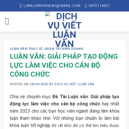
Skip
LAMLUANVAN24H@GMAIL.COM
0972114537
to
content
LUẬN VĂN THẠC SĨ
,
QUẢN TRỊ KINH DOANH
LUẬN VĂN: GIẢI PHÁP TẠO ĐỘNG
LỰC LÀM VIỆC CHO CÁN BỘ
CÔNG CHỨC
POSTED ON
28/04/2023
BY
DỊCH VỤ VIẾT LUẬN VĂN
Chia sẻ chuyên mục
Đề Tài Luận văn: Giải pháp tạo
động lực làm việc cho cán bộ công chức
hay nhất
năm 2023 cho các bạn học viên ngành đang làm khóa
luận tham khảo nhé. Với những bạn chuẩn bị làm bài
khóa luận tốt nghiệp
thì rất khó để có thể tìm hiểu được