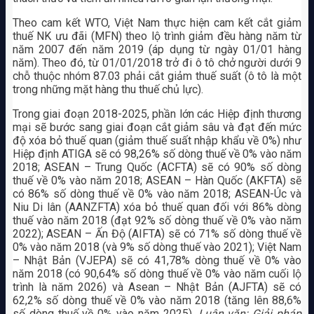
Theo cam kết WTO, Việt Nam thực hiện cam kết cắt giảm
thuế NK ưu đãi (MFN) theo lộ trình giảm đều hàng năm từ
năm 2007 đến năm 2019 (áp dụng từ ngày 01/01 hàng
năm). Theo đó, từ 01/01/2018 trở đi ô tô chở người dưới 9
chỗ thuộc nhóm 87.03 phải cắt giảm thuế suất (ô tô là một
trong những mặt hàng thu thuế chủ lực).
Trong giai đoạn 2018-2025, phần lớn các Hiệp định thương
mại sẽ bước sang giai đoạn cắt giảm sâu và đạt đến mức
độ xóa bỏ thuế quan (giảm thuế suất nhập khẩu về 0%) như
Hiệp định ATIGA sẽ có 98,26% số dòng thuế về 0% vào năm
2018; ASEAN – Trung Quốc (ACFTA) sẽ có 90% số dòng
thuế về 0% vào năm 2018; ASEAN – Hàn Quốc (AKFTA) sẽ
có 86% số dòng thuế về 0% vào năm 2018; ASEAN-Úc và
Niu Di lân (AANZFTA) xóa bỏ thuế quan đối với 86% dòng
thuế vào năm 2018 (đạt 92% số dòng thuế về 0% vào năm
2022); ASEAN – Ấn Độ (AIFTA) sẽ có 71% số dòng thuế về
0% vào năm 2018 (và 9% số dòng thuế vào 2021); Việt Nam
– Nhật Bản (VJEPA) sẽ có 41,78% dòng thuế về 0% vào
năm 2018 (có 90,64% số dòng thuế về 0% vào năm cuối lộ
trình là năm 2026) và Asean – Nhật Bản (AJFTA) sẽ có
62,2% số dòng thuế về 0% vào năm 2018 (tăng lên 88,6%
số dòng thuế về 0% vào năm 2025).
Luận văn: Giải pháp