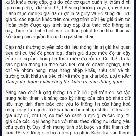
xuất khẩu cung cấp, giá do các cơ quan quản lý, thẩm định
giá cung cấp,…để sửa đổi, bổ sung thường xuyên, xây dựng
Danh mục dữ liệu giá đã được in ra giấy và Bổ sung dữ liệu
giá từ các nguồn khác trên chương trình dữ liệu giá điện tử.
Hoàn thiện được quy trình truy cập,khai thác các thông tin
này, đảm bảo tính chính xác và thống nhất trong khai thác và
sử dụng các nguồn thông tin giá khác nhau.
Cập nhật thường xuyên các dữ liệu thông tin trị giá hải quan
tiêu chí cụ thể để phân loại, đánh giá được mức độ tin cậy
của các nguồn thông tin theo mức độ rủi ro. Cụ thể, đó là
các nguồn thông tin theo các tiêu chí về doanh nghiệp, tiêu
chí về nhóm hàng, mặt hàng nhập khẩu, tiêu chí về thị
trường xuất khẩu và tiêu chí về mức giá khai báo.
Luận văn:
Giải pháp hoàn thiện công tác kiểm tra sau thông quan.
Nâng cao chất lượng thông tin dữ liệu giá trên cơ sở tập
trung hoàn thiện và nâng cao kỹ năng của cán bộ nhập dữ
liệu máy tính đảm bảo các yếu tố thông tin của hàng hoá
nhập máy từ nguồn tờ khai hàng hoá nhập khẩu, tờ khai trị
giá đầy đủ, chi tiết, có thể so sánh được giữa các loại trị
giá của các loại hàng hoá với nhau theo đúng nội dung yêu
cầu quản lý. Quy định mang tính bắt buộc và đặt thành chỉ
tiêu đối với từng cán bộ ở từng bộ phận Kiểm tra sau thông