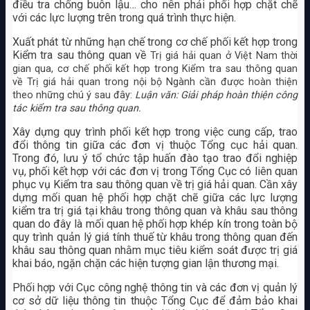
điều tra chống buôn lậu… cho nên phải phối hợp chặt chẽ
với các lực lượng trên trong quá trình thực hiện.
Xuất phát từ những hạn chế trong cơ chế phối kết hợp trong
Kiểm tra sau thông quan về
Trị giá hải quan ở Việt Nam thời
gian qua, cơ chế phối kết hợp trong Kiểm tra sau thông quan
về
Trị giá hải quan
trong nội bộ Ngành cần được hoàn thiện
theo những chú ý sau đây:
Luận văn: Giải pháp hoàn thiện công
tác kiểm tra sau thông quan.
Xây dựng quy trình phối kết hợp trong việc cung cấp, trao
đổi thông tin giữa các đơn vị thuộc Tổng cục hải quan.
Trong đó, lưu ý tổ chức tập huấn đào tạo trao đổi nghiệp
vụ, phối kết hợp với các đơn vị trong Tổng Cục có liên quan
phục vụ Kiểm tra sau thông quan về trị giá hải quan. Cần xây
dựng mối quan hệ phối hợp chặt chẽ giữa các lực lượng
kiểm tra trị giá tại khâu trong thông quan và khâu sau thông
quan do đây là mối quan hệ phối hợp khép kín trong toàn bộ
quy trình quản lý giá tính thuế từ khâu trong thông quan đến
khâu sau thông quan nhằm mục tiêu kiểm soát được trị giá
khai báo, ngặn chặn các hiện tượng gian lận thương mại.
Phối hợp với Cục công nghệ thông tin và các đơn vị quản lý
cơ sở dữ liệu thông tin thuộc Tổng Cục để đảm bảo khai