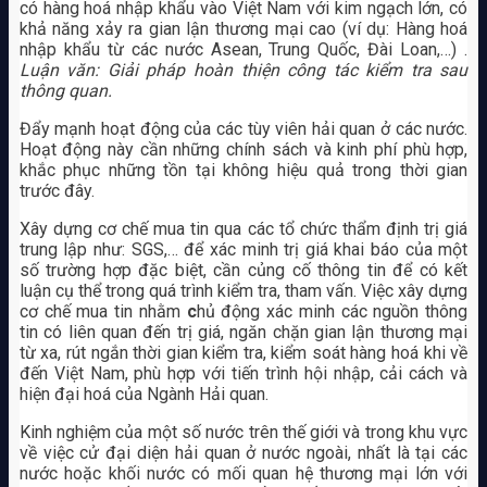
có hàng hoá nhập khẩu vào Việt Nam với kim ngạch lớn, có
khả năng xảy ra gian lận thương mại cao (ví dụ: Hàng hoá
nhập khẩu từ các nước Asean, Trung Quốc, Đài Loan,…) .
Luận văn: Giải pháp hoàn thiện công tác kiểm tra sau
thông quan.
Đẩy mạnh hoạt động của các tùy viên hải quan ở các nước.
Hoạt động này cần những chính sách và kinh phí phù hợp,
khắc phục những tồn tại không hiệu quả trong thời gian
trước đây.
Xây dựng cơ chế mua tin qua các tổ chức thẩm định trị giá
trung lập như: SGS,… để xác minh trị giá khai báo của một
số trường hợp đặc biệt, cần củng cố thông tin để có kết
luận cụ thể trong quá trình kiểm tra, tham vấn. Việc xây dựng
cơ chế mua tin nhằm
c
hủ động xác minh các nguồn thông
tin có liên quan đến trị giá, ngăn chặn gian lận thương mại
từ xa, rút ngắn thời gian kiểm tra, kiểm soát hàng hoá khi về
đến Việt Nam, phù hợp với tiến trình hội nhập, cải cách và
hiện đại hoá của Ngành Hải quan.
Kinh nghiệm của một số nước trên thế giới và trong khu vực
về việc cử đại diện hải quan ở nước ngoài, nhất là tại các
nước hoặc khối nước có mối quan hệ thương mại lớn với