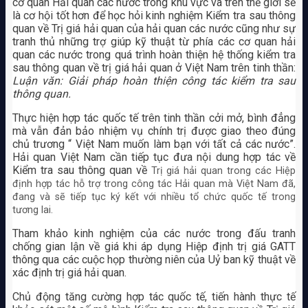
cơ quan Hải quan các nước trong khu vực và trên thế giới sẽ
là cơ hội tốt hơn để học hỏi kinh nghiệm Kiểm tra sau thông
quan về Trị giá hải quan của hải quan các nước cũng như sự
tranh thủ những trợ giúp kỹ thuật từ phía các cơ quan hải
quan các nước trong quá trình hoàn thiện hệ thống kiểm tra
sau thông quan về trị giá hải quan ở Việt Nam trên tinh thần:
Luận văn: Giải pháp hoàn thiện công tác kiểm tra sau
thông quan.
Thực hiện hợp tác quốc tế trên tinh thần cởi mở, bình đẳng
mà vẫn đản bảo nhiệm vụ chính trị được giao theo đúng
chủ trương “ Việt Nam muốn làm bạn với tất cả các nước”.
Hải quan Việt Nam cần tiếp tục đưa nội dung hợp tác về
Kiểm tra sau thông quan về
Trị giá hải quan trong các Hiệp
định hợp tác hỗ trợ trong công tác Hải quan mà Việt Nam đã,
đang và sẽ tiếp tục ký kết với nhiều tổ chức quốc tế trong
tương lai.
Tham khảo kinh nghiệm của các nước trong đấu tranh
chống gian lận về giá khi áp dụng Hiệp định trị giá GATT
thông qua các cuộc họp thường niên của Uỷ ban kỹ thuật về
xác định trị giá hải quan.
Chủ động tăng cường hợp tác quốc tế, tiến hành thực tế