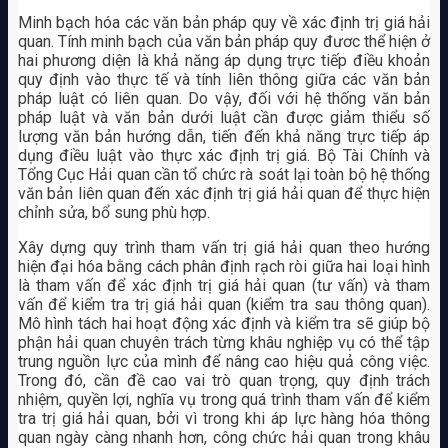
Minh bạch hóa các văn bản pháp quy về xác định trị giá hải
quan. Tính minh bạch của văn bản pháp quy đươc thể hiện ở
hai phương diện là khả năng áp dụng trực tiếp điều khoản
quy định vào thực tế và tính liên thông giữa các văn bản
pháp luật có liên quan. Do vậy, đối với hệ thống văn bản
pháp luật và văn bản dưới luật cần được giảm thiểu số
lượng văn bản hướng dẫn, tiến đến khả năng trực tiếp áp
dụng điều luật vào thực xác định trị giá. Bộ Tài Chính và
Tổng Cục Hải quan cần tổ chức rà soát lại toàn bộ hệ thống
văn bản liên quan đến xác định trị giá hải quan để thực hiện
chỉnh sửa, bổ sung phù hợp.
Xây dựng quy trình tham vấn trị giá hải quan theo hướng
hiện đại hóa bằng cách phân định rạch ròi giữa hai loại hình
là tham vấn để xác định trị giá hải quan (tư vấn) và tham
vấn để kiểm tra trị giá hải quan (kiểm tra sau thông quan).
Mô hình tách hai hoạt động xác định và kiểm tra sẽ giúp bộ
phận hải quan chuyên trách từng khâu nghiệp vụ có thể tập
trung nguồn lực của mình để nâng cao hiệu quả công việc.
Trong đó, cần đề cao vai trò quan trọng, quy định trách
nhiệm, quyền lợi, nghĩa vụ trong quá trình tham vấn để kiểm
tra trị giá hải quan, bởi vì trong khi áp lực hàng hóa thông
quan ngày càng nhanh hơn, công chức hải quan trong khâu