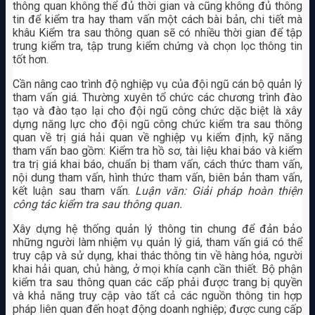
thông quan không thể đủ thời gian và cũng không đủ thông
tin để kiểm tra hay tham vấn một cách bài bản, chi tiết mà
khâu Kiểm tra sau thông quan sẽ có nhiều thời gian để tập
trung kiểm tra, tập trung kiểm chứng và chọn lọc thông tin
tốt hơn.
Cần nâng cao trình độ nghiệp vụ của đội ngũ cán bộ quản lý
tham vấn giá. Thường xuyên tổ chức các chương trình đào
tạo và đào tạo lại cho đội ngũ công chức dặc biệt là xây
dựng năng lực cho đội ngũ công chức kiểm tra sau thông
quan về trị giá hải quan về nghiệp vụ kiểm định, kỹ năng
tham vấn bao gồm: Kiểm tra hồ sơ, tài liệu khai báo và kiểm
tra trị giá khai báo, chuẩn bị tham vấn, cách thức tham vấn,
nội dung tham vấn, hình thức tham vấn, biên bản tham vấn,
kết luận sau tham vấn.
Luận văn: Giải pháp hoàn thiện
công tác kiểm tra sau thông quan.
Xây dựng hệ thống quản lý thông tin chung để đản bảo
những người làm nhiệm vụ quản lý giá, tham vấn giá có thể
truy cập và sử dụng, khai thác thông tin về hàng hóa, người
khai hải quan, chủ hàng, ở mọi khía cạnh cần thiết. Bộ phận
kiểm tra sau thông quan các cấp phải được trang bị quyền
và khả năng truy cập vào tất cả các nguồn thông tin hợp
pháp liên quan đến hoạt động doanh nghiệp; được cung cấp