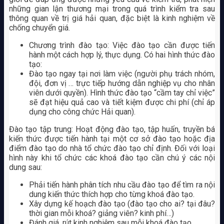
những gian lận thương mại trong quá trình kiểm tra sau
thông quan về trị giá hải quan, đặc biệt là kinh nghiệm về
chống chuyển giá.
Chương trình đào tạo: Việc đào tạo cần được tiến
hành một cách hợp lý, thực dụng. Có hai hình thức đào
tạo:
Đào tạo ngay tại nơi làm việc (người phụ trách nhóm,
đội, đơn vị … trực tiếp hướng dẫn nghiệp vụ cho nhân
viên dưới quyền). Hình thức đào tạo “cầm tay chỉ việc”
sẽ đạt hiệu quả cao và tiết kiệm được chi phí (chỉ áp
dụng cho công chức Hải quan).
Đào tạo tập trung: Hoạt động đào tạo, tập huấn, truyền bá
kiến thức được tiến hành tại một cơ sở đào tạo hoặc địa
điểm đào tạo do nhà tổ chức đào tạo chỉ định. Đối với loại
hình này khi tổ chức các khoá đào tạo cần chú ý các nội
dung sau:
Phải tiến hành phân tích nhu cầu đào tạo để tìm ra nội
dung kiến thức thích hợp cho từng khoá đào tạo.
Xây dựng kế hoạch đào tạo (đào tạo cho ai? tại đâu?
thời gian mỗi khoá? giảng viên? kinh phí…)
Đánh giá, rút kinh nghiệm sau mỗi khoá đào tạo.