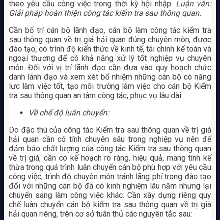
theo yêu cầu công việc trong thời kỳ hội nhập.
Luận văn:
Giải pháp hoàn thiện công tác kiểm tra sau thông quan.
Cần bố trí cán bộ lãnh đạo, cán bộ làm công tác kiểm tra
sau thông quan về trị giá hải quan đúng chuyên môn, được
đào tạo, có trình độ kiến thức về kinh tế, tài chính kế toán và
ngoại thương để có khả năng xử lý tốt nghiệp vụ chuyên
môn. Đối với vị trí lãnh đạo cần đưa vào quy hoạch chức
danh lãnh đạo và xem xét bổ nhiệm những cán bộ có năng
lực làm việc tốt, tạo môi trường làm việc cho cán bộ Kiểm
tra sau thông quan an tâm công tác, phục vụ lâu dài.
Về chế độ luân chuyển:
Do đặc thù của công tác Kiểm tra sau thông quan về trị giá
hải quan cần có tính chuyên sâu trong nghiệp vụ nên để
đảm bảo chất lượng của công tác Kiểm tra sau thông quan
về trị giá, cần có kế hoạch rõ ràng, hiệu quả, mang tính kế
thừa trong quá trình luân chuyển cán bộ phù hợp với yêu cầu
công việc, trình độ chuyên môn tránh lãng phí trong đào tạo
đối với những cán bộ đã có kinh nghiệm lâu năm nhưng lại
chuyển sang làm công việc khác. Cần xây dựng riêng quy
chế luân chuyển cán bộ kiểm tra sau thông quan về trị giá
hải quan riêng, trên cơ sở tuân thủ các nguyên tắc sau: