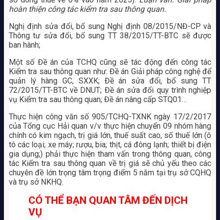
hoàn thiện công tác kiểm tra sau thông quan.
Nghị định sửa đổi, bổ sung Nghị định 08/2015/NĐ-CP và
Thông tư sửa đổi, bổ sung TT 38/2015/TT-BTC sẽ được
ban hành;
Một số Đề án của TCHQ cũng sẽ tác động đến công tác
Kiểm tra sau thông quan như: Đề án Giải pháp công nghệ để
quản lý hàng GC, SXXK; Đề án sửa đổi, bổ sung TT
72/2015/TT-BTC về DNUT; Đề án sửa đổi quy trình nghiệp
vụ Kiểm tra sau thông quan; Đề án nâng cấp STQ01…
Thực hiện công văn số 905/TCHQ-TXNK ngày 17/2/2017
của Tổng cục Hải quan v/v thực hiện chuyển 09 nhóm hàng
chính có kim ngạch, trị giá lớn, thuế suất cao, số thuế lớn (ô
tô các loại; xe máy; rượu, bia; thịt, cá đông lạnh; thiết bị điện
gia dụng;) phải thực hiện tham vấn trong thông quan, công
tác Kiểm tra sau thông quan về trị giá sẽ chủ yếu theo các
chuyên đề lớn trọng tâm trọng điểm 5 năm tại trụ sở CQHQ
và trụ sở NKHQ.
CÓ THỂ BẠN QUAN TÂM ĐẾN DỊCH
VỤ