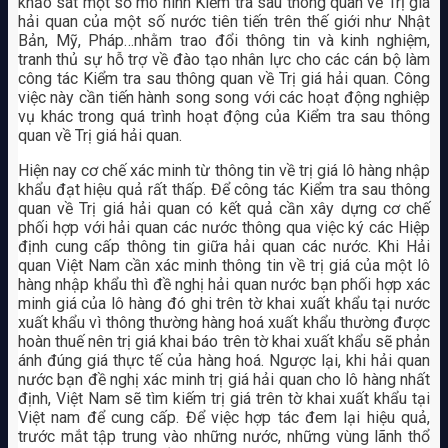
khảo sát một số mô hình Kiểm tra sau thông quan về Trị giá
hải quan của một số nước tiên tiến trên thế giới như Nhật
Bản, Mỹ, Pháp…nhằm trao đổi thông tin và kinh nghiệm,
tranh thủ sự hỗ trợ về đào tạo nhân lực cho các cán bộ làm
công tác Kiểm tra sau thông quan về Trị giá hải quan. Công
việc này cần tiến hành song song với các hoạt động nghiệp
vụ khác trong quá trình hoạt động của Kiểm tra sau thông
quan về Trị giá hải quan.
Hiện nay cơ chế xác minh từ thông tin về trị giá lô hàng nhập
khẩu đạt hiệu quả rất thấp. Để công tác Kiểm tra sau thông
quan về Trị giá hải quan có kết quả cần xây dựng cơ chế
phối hợp với hải quan các nước thông qua việc ký các Hiệp
định cung cấp thông tin giữa hải quan các nước. Khi Hải
quan Việt Nam cần xác minh thông tin về trị giá của một lô
hàng nhập khẩu thì đề nghị hải quan nước bạn phối hợp xác
minh giá của lô hàng đó ghi trên tờ khai xuất khẩu tại nước
xuất khẩu vì thông thường hàng hoá xuất khẩu thường được
hoàn thuế nên trị giá khai báo trên tờ khai xuất khẩu sẽ phản
ánh đúng giá thực tế của hàng hoá. Ngược lại, khi hải quan
nước bạn đề nghị xác minh trị giá hải quan cho lô hàng nhất
định, Việt Nam sẽ tìm kiếm trị giá trên tờ khai xuất khẩu tại
Việt nam để cung cấp. Để việc hợp tác đem lại hiệu quả,
trước mắt tập trung vào những nước, những vùng lãnh thổ