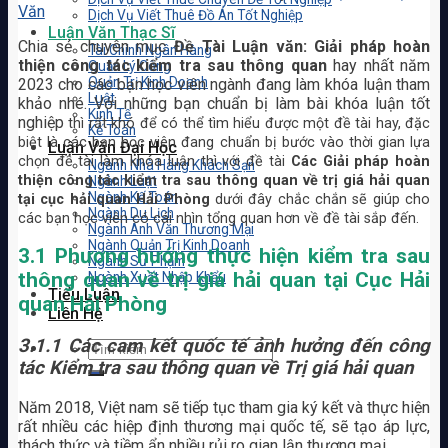
Văn
Dịch Vụ Viết Thuê Đồ Án Tốt Nghiệp
Luận Văn Thạc Sĩ
Chia sẻ chuyên mục
Đề Tài Luận văn: Giải pháp hoàn
Tài Chính Ngân Hàng
thiện công tác kiểm tra sau thông quan
hay nhất năm
Quản Lý Công
Quản Trị Kinh Doanh
2023 cho các bạn học viên ngành đang làm khóa luận tham
Luật
khảo nhé. Với những bạn chuẩn bị làm bài khóa luận tốt
Kinh Tế
nghiệp
thì rất khó để có thể tìm hiểu được một đề tài hay, đặc
Kế Toán
biệt là các bạn học viên đang chuẩn bị bước vào thời gian lựa
Luận Văn Đại Học
chọn đề tài làm khóa luận thì với đề tài
Các Giải pháp hoàn
Ngành Nhà Hàng Khách Sạn
thiện công tác kiểm tra sau thông quan về trị giá hải quan
Ngành Luật
Ngành Kế Toán
tại cục hải quan Hải Phòng
dưới đây chắc chắn sẽ giúp cho
Ngành Du Lịch
các bạn học viên có cái nhìn tổng quan hơn về đề tài sắp đến.
Ngành Anh Văn Thương Mại
Ngành Quản Trị Kinh Doanh
3.1 Phương hướng thực hiện kiểm tra sau
Ngành Sư Phạm
thông quan về trị giá hải quan tại Cục Hải
Ngành Xuất Nhập Khẩu
Tiểu Luận
quan Hải Phòng
Liên Hệ
3.1.1 Các cam kết quốc tế ảnh hưởng đến công
tác Kiểm tra sau thông quan về Trị giá hải quan
Năm 2018, Việt nam sẽ tiếp tục tham gia ký kết và thực hiện
rất nhiều các hiệp định thương mại quốc tế, sẽ tạo áp lực,
thách thức và tiềm ẩn nhiều rủi ro gian lận thương mại.