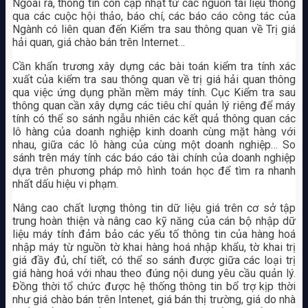
Ngoài ra, thông tin còn cập nhật từ các nguồn tài liệu thông
qua các cuộc hội thảo, báo chí, các báo cáo công tác của
Ngành có liên quan đến Kiểm tra sau thông quan về Trị giá
hải quan, giá chào bán trên Internet…
Cần khẩn trương xây dựng các bài toán kiểm tra tính xác
xuất của kiểm tra sau thông quan về trị giá hải quan thông
qua việc ứng dụng phần mềm máy tính. Cục Kiểm tra sau
thông quan cần xây dựng các tiêu chí quản lý riêng để máy
tính có thể so sánh ngẫu nhiên các kết quả thông quan các
lô hàng của doanh nghiệp kinh doanh cùng mặt hàng với
nhau, giữa các lô hàng của cùng một doanh nghiệp… So
sánh trên máy tính các báo cáo tài chính của doanh nghiệp
dựa trên phương pháp mô hình toán học để tìm ra nhanh
nhất dấu hiệu vi phạm.
Nâng cao chất lượng thông tin dữ liệu giá trên cơ sở tập
trung hoàn thiện và nâng cao kỹ năng của cán bộ nhập dữ
liệu máy tính đảm bảo các yếu tố thông tin của hàng hoá
nhập máy từ nguồn tờ khai hàng hoá nhập khẩu, tờ khai trị
giá đầy đủ, chí tiết, có thể so sánh được giữa các loại trị
giá hàng hoá với nhau theo đúng nội dung yêu cầu quản lý.
Đồng thời tổ chức được hệ thống thông tin bổ trợ kịp thời
như giá chào bán trên Intenet, giá bán thị trường, giá do nhà