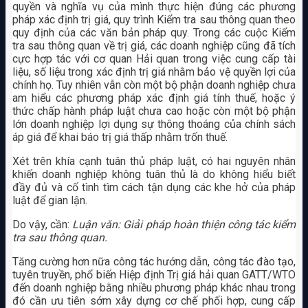
quyền và nghĩa vụ của mình thực hiện đúng các phương
pháp xác định trị giá, quy trình Kiểm tra sau thông quan theo
quy định của các văn bản pháp quy. Trong các cuộc Kiểm
tra sau thông quan về trị giá, các doanh nghiệp cũng đã tích
cực hợp tác với cơ quan Hải quan trong việc cung cấp tài
liệu, số liệu trong xác định trị giá nhằm bảo vệ quyền lợi của
chính họ. Tuy nhiên vẫn còn một bộ phận doanh nghiệp chưa
am hiểu các phương pháp xác định giá tính thuế, hoặc ý
thức chấp hành pháp luật chưa cao hoặc còn một bộ phận
lớn doanh nghiệp lợi dụng sự thông thoáng của chính sách
áp giá để khai báo trị giá thấp nhằm trốn thuế.
Xét trên khía cạnh tuân thủ pháp luật, có hai nguyên nhân
khiến doanh nghiệp không tuân thủ là do không hiểu biết
đầy đủ và cố tình tìm cách tận dụng các khe hở của pháp
luật để gian lận.
Do vậy, cần:
Luận văn: Giải pháp hoàn thiện công tác kiểm
tra sau thông quan.
Tăng cường hơn nữa công tác hướng dẫn, công tác đào tạo,
tuyên truyền, phổ biến Hiệp định Trị giá hải quan GATT/WTO
đến doanh nghiệp bằng nhiều phương pháp khác nhau trong
đó cần ưu tiên sớm xây dựng cơ chế phối hợp, cung cấp