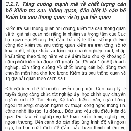
3.2.1. Tăng cường mạnh mẽ về chất lượng cán
bộ Kiểm tra sau thông quan, đặc biệt là cán bộ
Kiểm tra sau thông quan về trị giá hải quan
Kiểm tra sau thông quan nói chung, kiểm tra sau thông quan
về trị giá hải quan nói riêng là nhiệm vụ trọng tâm của Cục
hải quan Hải Phòng. Để đảm bảo tỷ lệ tổng số người làm
công tác Kiểm tra sau thông quan kiểm tra trên tổng số tờ
khai xuất, nhập khẩu và tổng số doanh nghiệp xuất, nhập
khẩu tăng theo từng năm và để đảm bảo chu kỳ khoảng 5
năm phải kiểm tra được 01 (một) lần đối với 1 (một) doanh
nghiệp, cần tăng cường về chất lượng cán bộ, đồng thời
chuyên môn hóa cho lực lượng Kiểm tra sau thông quan về
Trị giá hải quan theo cách sau:
Đối với biên chế từ nguồn tuyển dụng mới : Cần nâng tỷ lệ
tuyển dụng công chức tốt nghiệp đại học chính quy chuyên
ngành kinh tế: Tài chính, Kế toán, kiểm toán, ngân hàng,
ngoại thương; chuyên ngành kỹ thuật: công nghệ thông tin,
công nghệ lắp ráp, tự động,… Đáp ứng yêu cầu điều kiện đã
qua đào tạo về nghiệp vụ kế toán, kiểm toán, nghiệp vụ
ngoại thương. Bên cạnh đó cần đáp ứng trình độ về ngoại
ngữ, tin học nhất định để đảm bảo hoàn thành nhiệm vụ