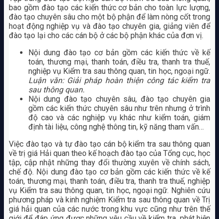
bao gồm đào tạo các kiến thức cơ bản cho toàn lực lượng,
đào tạo chuyên sâu cho một bộ phận để làm nòng cốt trong
hoạt động nghiệp vụ và đào tạo chuyên gia, giảng viên để
đào tạo lại cho các cán bộ ở các bộ phận khác của đơn vị.
Nội dung đào tạo cơ bản gồm các kiến thức về kế
toán, thương mại, thanh toán, điều tra, thanh tra thuế,
nghiệp vụ Kiểm tra sau thông quan, tin học, ngoại ngữ.
Luận văn: Giải pháp hoàn thiện công tác kiểm tra
sau thông quan.
Nội dung đào tạo chuyên sâu, đào tạo chuyên gia
gồm các kiến thức chuyên sâu như trên nhưng ở trình
độ cao và các nghiệp vụ khác như kiểm toán, giám
định tài liệu, công nghệ thông tin, kỹ năng tham vấn…
Việc đào tạo và tự đào tạo cán bộ kiểm tra sau thông quan
về trị giá Hải quan theo kế hoạch đào tạo của Tổng cục, học
tập, cập nhật những thay đổi thường xuyên về chính sách,
chế độ. Nội dung đào tạo cơ bản gồm các kiến thức về kế
toán, thương mại, thanh toán, điều tra, thanh tra thuế, nghiệp
vụ Kiểm tra sau thông quan, tin học, ngoại ngữ. Nghiên cứu
phương pháp và kinh nghiệm Kiểm tra sau thông quan về Trị
giá hải quan của các nước trong khu vực cũng như trên thế
giới để đáp ứng được những yêu cầu về kiểm tra, phát hiện