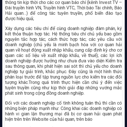
thông tin kịp thời cho các cơ quan báo chí (kênh Invest TV –
Đài truyền hình VN, Truyền hình VTC, Thời báo Tài chính, Báo
Hải quan…) để công tác tuyên truyền, phổ biến đào tạo
được hiệu quả;
Xây dựng các tiêu chí để cùng doanh nghiệp đàm phán, ký
kết thỏa thuận hợp tác. Hệ thống tiêu chí chủ yếu bao gồm
nguyên tắc hợp tác; cách thức hợp tác; các yêu cầu với
doanh nghiệp (chủ yếu là minh bạch hóa với cơ quan hải
quan về hoạt động xuất nhập khẩu, cung cấp định kỳ cho cơ
quan các số liệu về xuất nhập khẩu, về thuế); các lợi ích
doanh nghiệp được hưởng như chưa đưa vào diện Kiểm tra
sau thông quan, khi phát hiện sai sót thì chủ yếu cho doanh
nghiệp tự giải trình, khắc phục. Đây cũng là một hình thức
phân loại trước để tập trung nguồn lực cho kiểm tra các đối
tượng khác.Trong quá trình thực hiện cần chú ý đến việc
tuyên truyền cũng như kịp thời giải đáp những vướng mắc
phát sinh trong cộng đồng doanh nghiệp.
Đối với các doanh nghiệp cố tình không tuân thủ thì cần có
những biện pháp mạnh như: Công khai các doanh nghiệp có
hành vi gian lận thương mại đã bị cơ quan hải quan phát
hiện trên trên Website của hải quan, trên báo