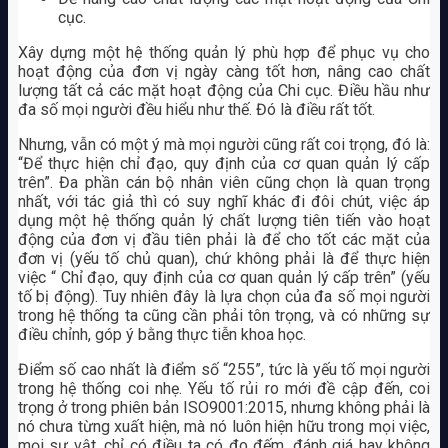
cục.
Xây dựng một hệ thống quản lý phù hợp để phục vụ cho
hoạt động của đơn vị ngày càng tốt hơn, nâng cao chất
lượng tất cả các mặt hoạt động của Chi cục. Điều hầu như
đa số mọi người đều hiểu như thế. Đó là điều rất tốt.
Nhưng, vẫn có một ý mà mọi người cũng rất coi trọng, đó là:
“Để thực hiện chỉ đạo, quy định của cơ quan quản lý cấp
trên”. Đa phần cán bộ nhân viên cũng chọn là quan trọng
nhất, với tác giả thì có suy nghĩ khác đi đôi chút, việc áp
dụng một hệ thống quản lý chất lượng tiên tiến vào hoạt
động của đơn vị đầu tiên phải là để cho tốt các mặt của
đơn vị (yếu tố chủ quan), chứ không phải là để thực hiện
việc “ Chỉ đạo, quy định của cơ quan quản lý cấp trên” (yếu
tố bị động). Tuy nhiên đây là lựa chọn của đa số mọi người
trong hệ thống ta cũng cần phải tôn trọng, và có những sự
điều chỉnh, góp ý bằng thực tiễn khoa học.
Điểm số cao nhất là điểm số “255”, tức là yếu tố mọi người
trong hệ thống coi nhẹ. Yếu tố rủi ro mới đề cập đến, coi
trọng ở trong phiên bản ISO9001:2015, nhưng không phải là
nó chưa từng xuất hiện, mà nó luôn hiện hữu trong mọi việc,
mọi sự vật, chỉ có điều ta có đo đếm, đánh giá hay không