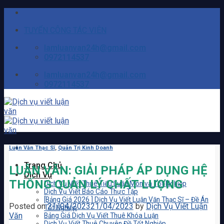
Skip
to
TUYỂN CÔNG TÁC VIÊN
content
lamluanvan24h@gmail.com
0972114537
lamluanvan24h@gmail.com
0972114537
Luận Văn Thạc Sĩ
,
Quản Trị Kinh Doanh
Trang Chủ
LUẬN VĂN: GIẢI PHÁP ÁP DỤNG HỆ
Dịch Vụ
THỐNG QUẢN LÝ CHẤT LƯỢNG
Dịch Vụ Viết Thuê Tiểu Luận Môn và Tốt Nghiệp
Dịch Vụ Viết Báo Cáo Thực Tập
[Bảng Giá 2026 ] Dịch Vụ Viết Luận Văn Thạc Sĩ – Đề Án
Posted on
21/04/2023
21/04/2023
by
Dịch Vụ Viết Luận
Tốt Nghiệp
Văn
Bảng Giá Dịch Vụ Viết Thuê Khóa Luận
Dịch Vụ Viết Thuê Chuyên Đề Tốt Nghiệp