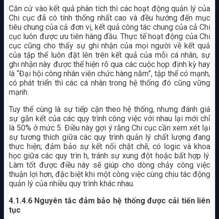
Căn cứ vào kết quả phân tích thì các hoạt động quản lý của
Chi cục đã có tính thống nhất cao và đều hướng đến mục
tiêu chung của cả đơn vị, kết quả công tác chung của cả Chi
cục luôn được ưu tiên hàng đầu. Thực tế hoạt động của Chi
cục cũng cho thấy sự ghi nhận của mọi người về kết quả
của tập thể luôn đặt lên trên kết quả của mỗi cá nhân, sự
ghi nhận này được thể hiện rõ qua các cuộc họp định kỳ hay
là “Đại hội công nhân viên chức hàng năm”, tập thể có mạnh,
có phát triển thì các cá nhân trong hệ thống đó cũng vững
mạnh.
Tuy thế cùng là sự tiếp cận theo hệ thống, nhưng đánh giá
sự gắn kết của các quy trình công việc với nhau lại mới chỉ
là 50% ở mức 5. Điều này gợi ý rằng Chi cục cần xem xét lại
sự tương thích giữa các quy trình quản lý chất lượng đang
thưc hiện; đảm bảo sự kết nối chặt chẽ, có logic và khoa
học giữa các quy trìn h, tránh sự xung đột hoặc bất hợp lý.
Làm tốt được điều này sẽ giúp cho dòng chảy công việc
thuận lợi hơn, đặc biệt khi một công việc cùng chịu tác động
quản lý của nhiều quy trình khác nhau.
4.1.4.6 Nguyên tắc đảm bảo hệ thống được cải tiến liên
tục