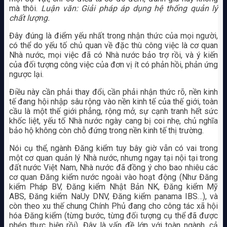
mà thôi.
Luận văn: Giải pháp áp dụng hệ thống quản lý
chất lượng.
Đây đúng là điểm yếu nhất trong nhận thức của mọi người,
có thể do yếu tố chủ quan về đặc thù công việc là cơ quan
Nhà nước, mọi việc đã có Nhà nước bảo trợ rồi, và ý kiến
của đối tượng công việc của đơn vị ít có phản hồi, phản ứng
ngược lại.
Điều này cần phải thay đổi, cần phải nhận thức rõ, nền kinh
tế đang hội nhập sâu rộng vào nền kinh tế của thế giới, toàn
cầu là một thế giới phẳng, rộng mở, sự cạnh tranh hết sức
khốc liệt, yếu tố Nhà nước ngày cang bị coi nhẹ, chủ nghĩa
bảo hộ không còn chỗ đứng trong nền kinh tế thị trường.
Nói cụ thể, ngành Đăng kiểm tuy bây giờ vẫn có vai trong
một cơ quan quản lý Nhà nước, nhưng ngay tại nội tại trong
đất nước Việt Nam, Nhà nước đã đồng ý cho bao nhiêu các
cơ quan Đăng kiểm nước ngoài vào hoạt động (Như Đăng
kiểm Pháp BV, Đăng kiểm Nhật Bản NK, Đăng kiểm Mỹ
ABS, Đăng kiểm NaUy DNV, Đăng kiểm panama IBS…), và
còn theo xu thế chung Chính Phủ đang cho công tác xã hội
hóa Đăng kiểm (từng bước, từng đối tượng cụ thể đã được
phép thực hiện rồi). Đây là vấn đề lớn với toàn ngành, cả