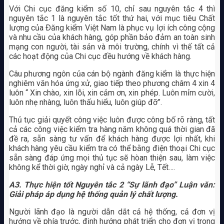
Với Chi cục đăng kiểm số 10, chỉ sau nguyên tắc 4 thì
nguyên tắc 1 là nguyên tắc tốt thứ hai, với mục tiêu Chất
lượng của Ðăng kiểm Việt Nam là phục vụ lợi ích công cộng
và nhu cầu của khách hàng, góp phần bảo đảm an toàn sinh
mạng con người, tài sản và môi trường, chính vì thế tất cả
các hoạt động của Chi cục đều hướng về khách hàng.
Câu phương ngôn của cán bộ ngành đăng kiểm là thực hiện
nghiêm văn hóa ứng xử, giao tiếp theo phương châm 4 xin 4
luôn “ Xin chào, xin lỗi, xin cảm ơn, xin phép. Luôn mỉm cười,
luôn nhẹ nhàng, luôn thấu hiểu, luôn giúp đỡ”.
Thủ tục giải quyết công việc luôn được công bố rõ ràng, tất
cả các công việc kiểm tra hàng năm không quá thời gian đã
đề ra, sẵn sàng tư vấn để khách hàng được lợi nhất, khi
khách hàng yêu cầu kiểm tra có thể bằng điện thoại Chi cục
sẵn sàng đáp ứng mọi thủ tục sẽ hòan thiện sau, làm việc
không kể thời giờ, ngày nghỉ và cả ngày Lễ, Tết….
A3. Thực hiện tốt Nguyên tắc 2 “Sự lãnh đạo” Luận văn:
Giải pháp áp dụng hệ thống quản lý chất lượng.
Người lãnh đạo là người dẫn dắt cả hệ thống, cả đơn vị
hướng về phía trước, định hướng phát triển cho đơn vị trong