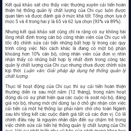
Kết quả khảo sát cho thấy việc thường xuyên cải tiến hoàn
thiện hệ thống quản lý chất lượng của Chi cục luôn được
quan tâm và được đánh giá ở mức khá tốt. Tổng chọn lựa ở
mức 5 và 4 trong hai ý là 65 và 62 lựa chọn (93% và 89%).
Nhưng kết quả khảo sát cũng chỉ ra rằng có sự không hài
lòng nhất định trong cán bộ công nhân viên của Chi cục về
tốc độ chỉnh sửa cải tiến những bất hợp lý trong các quy
trình công việc. Nói cách khác là đang có một bộ phận
khoảng hơn 10% cán bộ, công nhân viên của đơn vị nhìn
nhận thấy có những bất hợp lý nhất định trong công tác
quản lý chất lượng của Chi cục nhưng chưa được chỉnh sửa
kịp thời.
Luận văn: Giải pháp áp dụng hệ thống quản lý
chất lượng.
Thực tế hoạt động của Chi cục thì sự cải tiến hoàn thiện
thường diễn ra sau một năm (12 tháng), trong năm hoạt
động dù có sự phát hiện qua các cuộc rà soát nội bộ, đáng
giá nội bộ, nhưng mới chỉ dừng lại ở chỗ ghi nhận còn việc
cải tiến cả một hệ thống lại phải nằm chờ cho toàn Ngành
sau khi tổng kết các cuộc đánh giá tất cả các đơn vị. Có lẽ
chính điều này là nguyên nhân dẫn đến sự chậm trễ trong
việc chỉnh sửa cải tiến hệ thống quản lý chất lượng của Chi
cục. Với sự phát triển như vũ bão của cách mạng khoa học