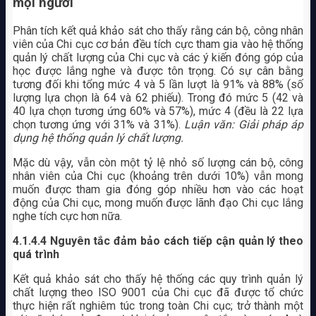
mọi người
Phân tích kết quả khảo sát cho thấy rằng cán bộ, công nhân
viên của Chi cục cơ bản đều tích cực tham gia vào hệ thống
quản lý chất lượng của Chi cục và các ý kiến đóng góp của
học được lắng nghe và được tôn trọng. Có sự cân bằng
tương đối khi tổng mức 4 và 5 lần lượt là 91% và 88% (số
lượng lựa chọn là 64 và 62 phiếu). Trong đó mức 5 (42 và
40 lựa chọn tương ứng 60% và 57%), mức 4 (đều là 22 lựa
chọn tương ứng với 31% và 31%).
Luận văn: Giải pháp áp
dụng hệ thống quản lý chất lượng.
Mặc dù vậy, vẫn còn một tỷ lệ nhỏ số lượng cán bộ, công
nhân viên của Chi cục (khoảng trên dưới 10%) vẫn mong
muốn được tham gia đóng góp nhiều hơn vào các hoạt
động của Chi cục, mong muốn được lãnh đạo Chi cục lắng
nghe tích cực hơn nữa.
4.1.4.4 Nguyên tắc đảm bảo cách tiếp cận quản lý theo
quá trình
Kết quả khảo sát cho thấy hệ thống các quy trình quản lý
chất lượng theo ISO 9001 của Chi cục đã được tổ chức
thực hiện rất nghiêm túc trong toàn Chi cục; trở thành một