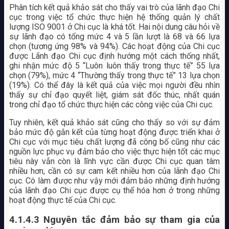
Phân tích kết quả khảo sát cho thấy vai trò của lãnh đạo Chi
cục trong việc tổ chức thực hiện hệ thống quản lý chất
lượng ISO 9001 ở Chi cục là khá tốt. Hai nội dung câu hỏi về
sự lãnh đạo có tổng mức 4 và 5 lần lượt là 68 và 66 lựa
chọn (tương ứng 98% và 94%). Các hoạt động của Chi cục
được Lãnh đạo Chi cục định hướng một cách thống nhất,
ghi nhận mức độ 5 “Luôn luôn thấy trong thực tế” 55 lựa
chọn (79%), mức 4 “Thường thấy trong thực tế” 13 lựa chọn
(19%). Có thể đây là kết quả của việc mọi người đều nhìn
thấy sự chỉ đạo quyết liệt, giám sát đốc thúc, nhất quán
trong chỉ đạo tổ chức thực hiện các công việc của Chi cục.
Tuy nhiên, kết quả khảo sát cũng cho thấy so với sự đảm
bảo mức độ gắn kết của từng hoạt động được triển khai ở
Chi cục với mục tiêu chất lượng đã công bố cũng như các
nguồn lực phục vụ đảm bảo cho việc thực hiện tốt các mục
tiêu này vẫn còn là lĩnh vực cần được Chi cục quan tâm
nhiều hơn, cần có sự cam kết nhiều hơn của lãnh đạo Chi
cục. Có làm được như vậy mới đảm bảo những định hướng
của lãnh đạo Chi cục được cụ thể hóa hơn ở trong những
hoạt động thực tế của Chi cục.
4.1.4.3 Nguyên tắc đảm bảo sự tham gia của