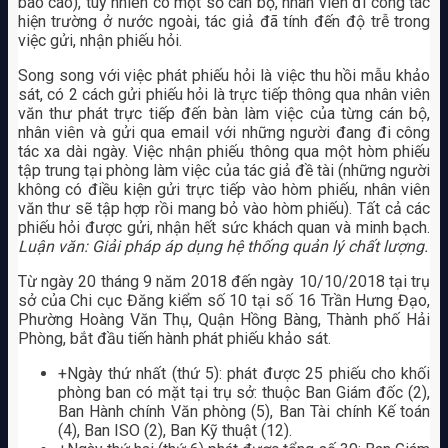
báo cáo), tuy nhiên có một số cán bộ, nhân viên đi công tác
hiện trường ở nước ngoài, tác giả đã tính đến độ trễ trong
việc gửi, nhận phiếu hỏi.
Song song với việc phát phiếu hỏi là việc thu hồi mẫu khảo
sát, có 2 cách gửi phiếu hỏi là trực tiếp thông qua nhân viên
văn thư phát trực tiếp đến bàn làm việc của từng cán bộ,
nhân viên và gửi qua email với những người đang đi công
tác xa dài ngày. Việc nhận phiếu thông qua một hòm phiếu
tập trung tại phòng làm việc của tác giả đề tài (những người
không có điều kiện gửi trực tiếp vào hòm phiếu, nhân viên
văn thư sẽ tập hợp rồi mang bỏ vào hòm phiếu). Tất cả các
phiếu hỏi được gửi, nhận hết sức khách quan và minh bạch.
Luận văn: Giải pháp áp dụng hệ thống quản lý chất lượng.
Từ ngày 20 tháng 9 năm 2018 đến ngày 10/10/2018 tại trụ
sở của Chi cục Đăng kiểm số 10 tại số 16 Trần Hưng Đạo,
Phường Hoàng Văn Thụ, Quận Hồng Bàng, Thành phố Hải
Phòng, bắt đầu tiến hành phát phiếu khảo sát.
+Ngày thứ nhất (thứ 5): phát được 25 phiếu cho khối
phòng ban có mặt tại trụ sở: thuộc Ban Giám đốc (2),
Ban Hành chính Văn phòng (5), Ban Tài chính Kế toán
(4), Ban ISO (2), Ban Kỹ thuật (12).