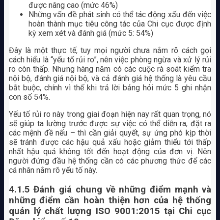
được nâng cao (mức 46%)
Những vấn đề phát sinh có thể tác động xấu đến việc
hoàn thành mục tiêu công tác của Chi cục được định
kỳ xem xét và đánh giá (mức 5: 54%)
Đây là một thực tế, tuy mọi người chưa nắm rõ cách gọi
cách hiểu là “yếu tố rủi ro”, nên việc phòng ngừa và xử lý rủi
ro còn thấp. Nhưng hàng năm có các cuộc rà soát kiểm tra
nội bộ, đánh giá nội bộ, và cả đánh giá hệ thống là yêu cầu
bắt buộc, chính vì thế khi trả lời bảng hỏi mức 5 ghi nhận
con số 54%.
Yếu tố rủi ro này trong giai đoạn hiện nay rất quan trọng, nó
sẽ giúp ta lường trước được sự việc có thể diễn ra, đặt ra
các mệnh đề nếu – thì cần giải quyết, sự ứng phó kịp thời
sẽ tránh được các hậu quả xấu hoặc giảm thiểu tới thấp
nhất hậu quả không tốt đến hoạt động của đơn vị. Nên
người đứng đầu hệ thống cần có các phương thức để các
cá nhân nắm rõ yếu tố này.
4.1.5
Đánh giá chung về những điểm mạnh và
những điểm cần hoàn thiện hơn của hệ thống
quản lý chất lượng ISO 9001:2015 tại Chi cục