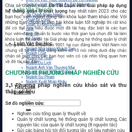
Dịch Vụ Viết Thuê Đồ Án Tốt Nghiệp
Chia sẻ chuyên mục
Đề Tài Luận văn: Giải pháp áp dụng
Luận Văn Thạc Sĩ
hệ thống quản lý chất lượng
hay nhất năm 2023 cho các
Tài Chính Ngân Hàng
bạn học viên ngành đang làm khóa luận tham khảo nhé. Với
Quản Lý Công
những bạn chuẩn bị làm bài khóa luận tốt nghiệp
thì rất khó
Quản Trị Kinh Doanh
để có thể tìm hiểu được một đề tài hay, đặc biệt là các bạn
Luật
học viên đang chuẩn bị bước vào thời gian lựa chọn đề tài làm
Kinh Tế
Kế Toán
khóa luận thì với đề tài Giải pháp áp dụng hệ thống quản lý chất
Luận Văn Đại Học
lượng theo tiêu chuẩn iso 9001 tại cục đăng kiểm Việt Nam nói
Ngành Nhà Hàng Khách Sạn
chung và tại chi cục đăng kiểm số 10 nói riêng
dưới đây chắc
Ngành Luật
chắn sẽ giúp cho các bạn học viên có cái nhìn tổng quan hơn
Ngành Kế Toán
về đề tài sắp đến.
Ngành Du Lịch
Ngành Anh Văn Thương Mại
CHƯƠNG III
PHƯƠNG PHÁP NGHIÊN CỨU
Ngành Quản Trị Kinh Doanh
Ngành Sư Phạm
Ngành Xuất Nhập Khẩu
3.1 Phương pháp nghiên cứu khảo sát và thu
Tiểu Luận
thập số liệu
Liên Hệ
Sơ đồ nghiên cứu:
Nghiên cứu tổng quan lý thuyết về:
Quản lý chất lượng, hệ thống quản lý chất lượng, Các
nguyên tắc của quản lý chất lượng (8 nguyên tắc)
Gửi các bảng hỏi tới đối tượng lấy số liệu nghiên cứu.