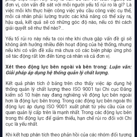
đơn vị, còn vấn đề sát với mỗi người yếu tố rủi ro là gì? Là
việc mỗi khi thực hiện công việc yêu cầu công việc cụ thể,
mỗi cá nhân phải lường trước các khả năng có thể xảy ra,
hậu quả, kết quả sẽ có những góc độ nào, nếu có thì cách
giải quyết sẽ như thế nào?…
Yếu tố rủi ro này nếu ta coi nhẹ khi chưa gặp vấn đề gì sẽ
không ảnh hưởng nhiều đến hoạt động của hệ thống, nhưng
nếu khi có vấn đề xấu mà chưa có các biện pháp ứng phó
sẽ tác động rất lớn đến từng cá nhân và cả đơn vị.
Xét theo động lực bên ngoài và bên trong:
Luận văn:
Giải pháp áp dụng hệ thống quản lý chất lượng.
Kết quả phân tích ở bảng trên cho thấy việc áp dụng hệ
thống quản lý chất lượng theo ISO 9001 tại Chi cục Đăng
kiểm số 10 hiện nay đang nghiêng về động lực bên ngoài
hơn là động lực bên trong. Trong các động lực bên ngoài thì
động lực áp dụng ISO 9001 xuất phát từ yêu cầu của cơ
quan quản lý cấp trên là mạnh nhất. Trong các động lực bên
trong thì động lực để giảm thiểu, hạn chế rủi ro đối với Chi
cục là yếu nhất.
Khi kết hợp phân tích theo phản hồi của các nhóm đối tượng