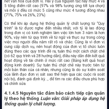
nét văn hóa của đơn vị. Hai ý của nguyên tắc này mức 4 và
5 tổng điểm rất cao (97% và 98% tương ứng 68 lựa chọn)
và mỗi ý đều có mức 5 cũng như mức 4 tương đồng nhau
(71%, 75% và 26%, 23%).
Có thể khi áp dụng hệ thống quản lý chất lượng từ “Quy
trình” là từ đựơc nghe đến nhiều nhất, với tỷ lệ lao động
trong đơn vị có kinh nghiệm làm việc lớn hơn 3 năm là hơn
90%, vậy nên từ quy trình về từ ngữ và thực sự trong công
việc mọi người đều nắm rất rõ và chắc. Cũng là vì đơn vị
cung cấp dịch vụ, nên hoạt động của đơn vị tổ chức luôn
đúng theo các quy trình đề ra, tuân thủ một cách chặt chẽ
(có 62 quy trình và 28 hướng dẫn), điều này dẫn đến kết quả
hoạt động về tài chính ở mức rất cao (Bảng kết quả hoạt
động kinh doanh). Sự tuân thủ chặt chẽ này trước tiên từ
mỗi bản thân của cá nhân, nhưng cũng là do sự kiểm soát
của lãnh đạo đơn vị sát sao thể hiện qua các cuộc rà soát
nội bộ, đánh giá định kỳ…, để tìm ra các điều chưa phù hợp
và chỉnh sửa.
4.1.4.5 Nguyên tắc đảm bảo cách tiếp cận quản
lý theo hệ thống
Luận văn: Giải pháp áp dụng hệ
thống quản lý chất lượng.