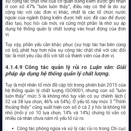
sự cộng tác chặt chẽ của cơ quan đăng kiểm được ghi nhận
ở con số 47% “luôn luôn thấy”, điều này có thể là do sự
cộng tác với các đơn vị khác, nhất là các tổ chức nước
ngoài của ngành Đăng kiểm được hết sức đề cao để được
đào tạo, học hỏi cái mới, và cũng một phần là nhờ sự áp
dụng hệ thống quản lý chất lượng vào hoạt động của đơn
vị.
Tuy vậy, phần yếu cần khắc phục (sự hợp tác hai bên cùng
có lợi), phát huy hơn nữa sự cộng tác chặt chẽ với các đối
tác là một yêu cầu đối với tất cả thành viên của đơn vị.
4.1.4.9 Công tác quản lý rủi ro
Luận văn: Giải
pháp áp dụng hệ thống quản lý chất lượng.
Tuy là một nhân tố mới đề cập tới trong phiên bản 2015 của
hệ thống quản lý chất lượng ISO9001, nhưng con số “luôn
luôn thấy” mức 5 là không nhỏ tuy vẫn có sự chênh lệch (
32 và 38 lựa chọn, 46% và 54%). Ở yếu tố này mức 3 “Thỉnh
thoảng thấy” cũng xuất hiện con số ở cả 2 ý hỏi là không hề
nhỏ (mỗi ý có 10 lựa chọn, 14% và 14%) chứng tỏ vẫn có
nhiều cá nhân chưa nắm rõ yếu tố rủi ro.
Công tác phòng ngừa và xử lý các rủi ro trong Chi cục