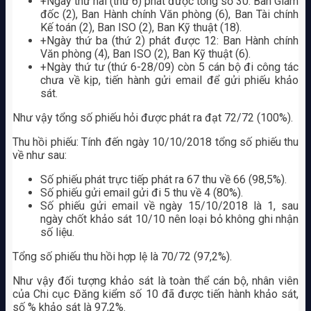
+Ngày thứ hai (thứ 6) phát được tổng số 30: Ban Giám
đốc (2), Ban Hành chính Văn phòng (6), Ban Tài chính
Kế toán (2), Ban ISO (2), Ban Kỹ thuật (18).
+Ngày thứ ba (thứ 2) phát được 12: Ban Hành chính
Văn phòng (4), Ban ISO (2), Ban Kỹ thuật (6).
+Ngày thứ tư (thứ 6-28/09) còn 5 cán bộ đi công tác
chưa về kịp, tiến hành gửi email để gửi phiếu khảo
sát.
Như vậy tổng số phiếu hỏi được phát ra đạt 72/72 (100%).
Thu hồi phiếu: Tính đến ngày 10/10/2018 tổng số phiếu thu
về như sau:
Số phiếu phát trực tiếp phát ra 67 thu về 66 (98,5%).
Số phiếu gửi email gửi đi 5 thu về 4 (80%).
Số phiếu gửi email về ngày 15/10/2018 là 1, sau
ngày chốt khảo sát 10/10 nên loại bỏ không ghi nhận
số liệu.
Tổng số phiếu thu hồi hợp lệ là 70/72 (97,2%).
Như vậy đối tượng khảo sát là toàn thể cán bộ, nhân viên
của Chi cục Đăng kiểm số 10 đã được tiến hành khảo sát,
số % khảo sát là 97,2%.