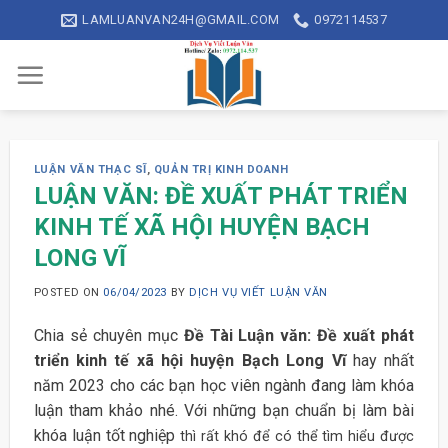
Skip
LAMLUANVAN24H@GMAIL.COM
0972114537
to
content
LUẬN VĂN THẠC SĨ
,
QUẢN TRỊ KINH DOANH
LUẬN VĂN: ĐỀ XUẤT PHÁT TRIỂN
KINH TẾ XÃ HỘI HUYỆN BẠCH
LONG VĨ
POSTED ON
06/04/2023
BY
DỊCH VỤ VIẾT LUẬN VĂN
Chia sẻ chuyên mục
Đề Tài Luận văn: Đề xuất phát
triển kinh tế xã hội huyện Bạch Long Vĩ
hay nhất
năm 2023 cho các bạn học viên ngành đang làm khóa
luận tham khảo nhé. Với những bạn chuẩn bị làm bài
khóa luận tốt nghiệp
thì rất khó để có thể tìm hiểu được