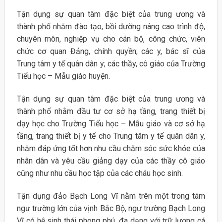
Tận dụng sự quan tâm đặc biệt của trung ương và
thành phố nhằm đào tạo, bồi dưỡng nâng cao trình độ,
chuyên môn, nghiệp vụ cho cán bộ, công chức, viên
chức cơ quan Đảng, chính quyền; các y, bác sĩ của
Trung tâm y tế quân dân y; các thầy, cô giáo của Trường
Tiểu học – Mẫu giáo huyện.
Tận dụng sự quan tâm đặc biệt của trung ương và
thành phố nhằm đầu tư cơ sở hạ tầng, trang thiết bị
dạy học cho Trường Tiểu học – Mẫu giáo và cơ sở hạ
tầng, trang thiết bị y tế cho Trung tâm y tế quân dân y,
nhằm đáp ứng tốt hơn nhu cầu chăm sóc sức khỏe của
nhân dân và yêu cầu giảng dạy của các thầy cô giáo
cũng như nhu cầu học tập của các cháu học sinh.
Tận dụng đảo Bạch Long Vĩ nằm trên một trong tám
ngư trường lớn của vịnh Bắc Bộ, ngư trường Bạch Long
Vĩ có hệ sinh thái phong phú, đa dạng với trữ lượng cá