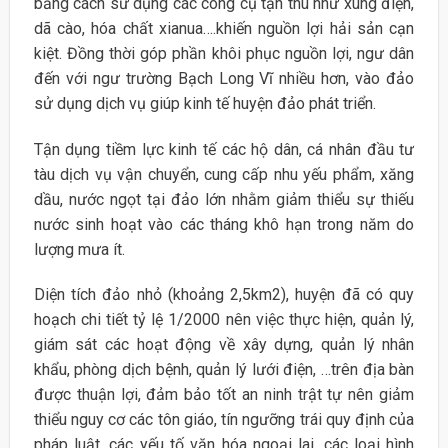
bằng cách sử dụng các công cụ tận thu như xung điện,
dã cào, hóa chất xianua….khiến nguồn lợi hải sản cạn
kiệt. Đồng thời góp phần khôi phục nguồn lợi, ngư dân
đến với ngư trường Bạch Long Vĩ nhiều hơn, vào đảo
sử dụng dịch vụ giúp kinh tế huyện đảo phát triển.
Tận dụng tiềm lực kinh tế các hộ dân, cá nhân đầu tư
tàu dịch vụ vận chuyển, cung cấp nhu yếu phẩm, xăng
dầu, nước ngọt tại đảo lớn nhằm giảm thiểu sự thiếu
nước sinh hoạt vào các tháng khô hạn trong năm do
lượng mưa ít.
Diện tích đảo nhỏ (khoảng 2,5km2), huyện đã có quy
hoạch chi tiết tỷ lệ 1/2000 nên việc thực hiện, quản lý,
giám sát các hoạt động về xây dựng, quản lý nhân
khẩu, phòng dịch bệnh, quản lý lưới điện, …trên địa bàn
được thuận lợi, đảm bảo tốt an ninh trật tự nên giảm
thiểu nguy cơ các tôn giáo, tín ngưỡng trái quy định của
pháp luật, các yếu tố văn hóa ngoại lai, các loại hình