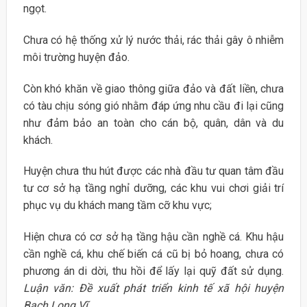
ngọt.
Chưa có hệ thống xử lý nước thải, rác thải gây ô nhiễm
môi trường huyện đảo.
Còn khó khăn về giao thông giữa đảo và đất liền, chưa
có tàu chịu sóng gió nhằm đáp ứng nhu cầu đi lại cũng
như đảm bảo an toàn cho cán bộ, quân, dân và du
khách.
Huyện chưa thu hút được các nhà đầu tư quan tâm đầu
tư cơ sở hạ tầng nghỉ dưỡng, các khu vui chơi giải trí
phục vụ du khách mang tầm cỡ khu vực;
Hiện chưa có cơ sở hạ tầng hậu cần nghề cá. Khu hậu
cần nghề cá, khu chế biến cá cũ bị bỏ hoang, chưa có
phương án di dời, thu hồi để lấy lại quỹ đất sử dụng.
Luận văn: Đề xuất phát triển kinh tế xã hội huyện
Bạch Long Vĩ.