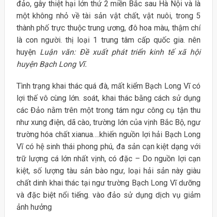
đảo, gây thiệt hại lớn thứ 2 miền Bắc sau Hà Nội và là
một không nhỏ về tài sản vật chất, vật nuôi, trong 5
thành phố trực thuộc trung ương, đô hoa màu, thậm chí
là con người. thị loại 1 trung tâm cấp quốc gia. nên
huyện
Luận văn: Đề xuất phát triển kinh tế xã hội
huyện Bạch Long Vĩ.
Tình trạng khai thác quá đà, mất kiểm Bạch Long Vĩ có
lợi thế vô cùng lớn. soát, khai thác bằng cách sử dụng
các Đảo nằm trên một trong tám ngư công cụ tận thu
như xung điện, dã cào, trường lớn của vịnh Bắc Bộ, ngư
trường hóa chất xianua….khiến nguồn lợi hải Bạch Long
Vĩ có hệ sinh thái phong phú, đa sản cạn kiệt dạng với
trữ lượng cá lớn nhất vịnh, có đặc – Do nguồn lợi cạn
kiệt, số lượng tàu sản bào ngư, loại hải sản này giàu
chất dinh khai thác tại ngư trường Bạch Long Vĩ dưỡng
và đặc biệt nổi tiếng. vào đảo sử dụng dịch vụ giảm
ảnh hưởng