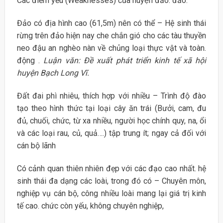
Các điểm yếu (Weaknesses) của huyện đảo: đảo:
Đảo có địa hình cao (61,5m) nên có thể – Hệ sinh thái
rừng trên đảo hiện nay che chắn gió cho các tàu thuyền
neo đậu an nghèo nàn về chủng loại thực vật và toàn.
động .
Luận văn: Đề xuất phát triển kinh tế xã hội
huyện Bạch Long Vĩ.
Đất đai phì nhiêu, thích hợp với nhiều – Trình độ đào
tạo theo hình thức tại loại cây ăn trái (Bưởi, cam, đu
đủ, chuối, chức, từ xa nhiều, người học chính quy, na, ổi
và các loại rau, củ, quả….) tập trung ít; ngay cả đối với
cán bộ lãnh
Có cảnh quan thiên nhiên đẹp với các đạo cao nhất. hệ
sinh thái đa dạng các loài, trong đó có – Chuyên môn,
nghiệp vụ cán bộ, công nhiều loài mang lại giá trị kinh
tế cao. chức còn yếu, không chuyên nghiệp,