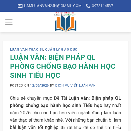
Skip
LAMLUANVAN24H@GMAIL.COM
0972114537
to
content
LUẬN VĂN THẠC SĨ
,
QUẢN LÝ GIÁO DỤC
LUẬN VĂN: BIỆN PHÁP QL
PHÒNG CHỐNG BẠO HÀNH HỌC
SINH TIỂU HỌC
POSTED ON
12/06/2026
BY
DỊCH VỤ VIẾT LUẬN VĂN
Chia sẻ chuyên mục Đề Tài
Luận văn: Biện pháp QL
phòng chống bạo hành học sinh Tiểu học
hay nhất
năm 2026 cho các bạn học viên ngành đang làm luận
văn thạc sĩ tham khảo nhé. Với những bạn chuẩn bị làm
bài luận văn tốt nghiệp
thì rất khó để có thể tìm hiểu