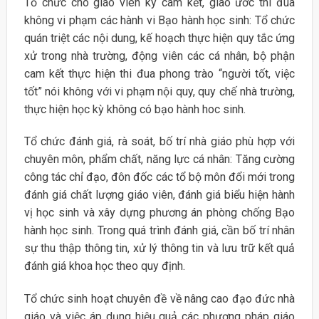
Tổ chức cho giáo viên ký cam kết, giao ước thi đua
không vi phạm các hành vi Bạo hành học sinh: Tổ chức
quán triệt các nội dung, kế hoạch thực hiện quy tắc ứng
xử trong nhà trường, động viên các cá nhân, bộ phận
cam kết thực hiện thi đua phong trào “người tốt, việc
tốt” nói không với vi phạm nội quy, quy chế nhà trường,
thực hiện học kỳ không có bạo hành hoc sinh.
Tổ chức đánh giá, rà soát, bố trí nhà giáo phù hợp với
chuyên môn, phẩm chất, năng lực cá nhân: Tăng cường
công tác chỉ đạo, đôn đốc các tổ bộ môn đổi mới trong
đánh giá chất lượng giáo viên, đánh giá biểu hiện hành
vị học sinh và xây dựng phương án phòng chống Bạo
hành học sinh. Trong quá trình đánh giá, cần bố trí nhân
sự thu thập thông tin, xử lý thông tin và lưu trữ kết quả
đánh giá khoa học theo quy định.
Tổ chức sinh hoạt chuyên đề về nâng cao đạo đức nhà
giáo và việc áp dụng hiệu quả các phương pháp giáo