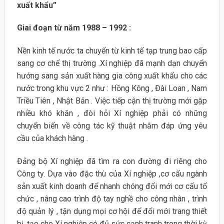
xuất khẩu”
Giai đoạn từ năm 1988 – 1992 :
Nền kinh tế nước ta chuyển từ kinh tế tạp trung bao cấp
sang cơ chế thị trường .Xí nghiệp đã mạnh dạn chuyển
hướng sang sản xuất hàng gia công xuất khẩu cho các
nước trong khu vực 2 như : Hồng Kông , Đài Loan , Nam
Triều Tiên , Nhật Bản . Việc tiếp cận thị trường mới gặp
nhiều khó khăn , đòi hỏi Xí nghiệp phải có những
chuyển biến về công tác kỹ thuật nhằm đáp ứng yêu
cầu của khách hàng .
Đảng bộ Xí nghiệp đã tìm ra con đường đi riêng cho
Công ty. Dựa vào đặc thù của Xí nghiệp ,cơ cấu ngành
sản xuất kinh doanh để nhanh chóng đổi mới cơ cấu tổ
chức , nâng cao trình độ tay nghề cho công nhân , trình
độ quản lý , tận dụng mọi cơ hội để đổi mới trang thiết
bị ,tạo cho Xí nghiệp có đủ sức cạnh tranh trong thời kỳ