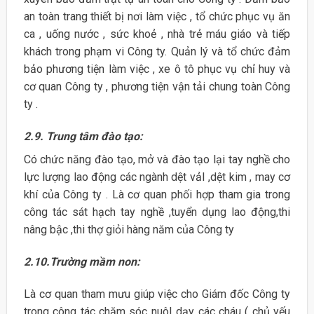
an toàn trang thiết bị nơi làm việc , tổ chức phục vụ ăn
ca , uống nước , sức khoẻ , nhà trẻ máu giáo và tiếp
khách trong phạm vi Công ty. Quản lý và tổ chức đảm
bảo phương tiện làm việc , xe ô tô phục vụ chỉ huy và
cơ quan Công ty , phương tiện vận tải chung toàn Công
ty .
2.9. Trung tâm đào tạo:
Có chức năng đào tạo, mở và đào tạo lại tay nghề cho
lực lượng lao động các ngành dệt vảI ,dệt kim , may cơ
khí của Công ty . Là cơ quan phối hợp tham gia trong
công tác sát hạch tay nghề ,tuyển dụng lao động,thi
nâng bậc ,thi thợ giỏi hàng năm của Công ty
2.10.Trường mầm non:
Là cơ quan tham mưu giúp việc cho Giám đốc Công ty
trong công tác chăm sóc nuôI dạy các cháu ( chủ yếu