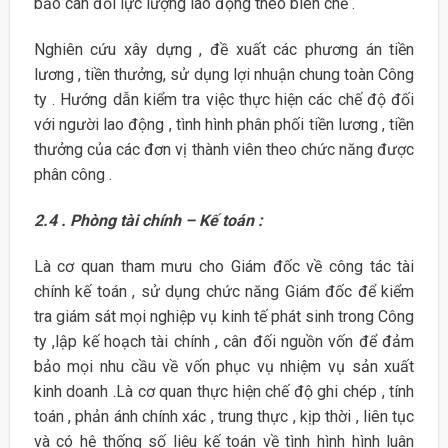
bảo cân đối lực lượng lao động theo biên chế .
Nghiên cứu xây dựng , đề xuất các phương án tiền
lương , tiền thưởng, sử dụng lợi nhuận chung toàn Công
ty . Hướng dẫn kiểm tra việc thực hiện các chế độ đối
với người lao động , tình hình phân phối tiền lương , tiền
thưởng của các đơn vị thành viên theo chức năng được
phân công .
2.4 . Phòng tài chính – Kế toán :
Là cơ quan tham mưu cho Giám đốc về công tác tài
chính kế toán , sử dụng chức năng Giám đốc để kiểm
tra giám sát mọi nghiệp vụ kinh tế phát sinh trong Công
ty ,lập kế hoạch tài chính , cân đối nguồn vốn để đảm
bảo mọi nhu cầu về vốn phục vụ nhiệm vụ sản xuất
kinh doanh .Là cơ quan thực hiện chế độ ghi chép , tính
toán , phản ánh chính xác , trung thực , kịp thời , liên tục
và có hệ thống số liệu kế toán về tình hình hình luân