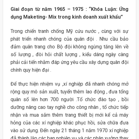
Giai đoạn từ năm 1965 – 1975 : “Khóa Luận: Ứng
dụng Maketing- Mix trong kinh doanh xuất khẩu”
Trong chiến tranh chống Mỹ cứu nước , cùng với sự
phát triển nhanh chóng của quân đội . Nhu cầu bảo
đảm quân trang cho Bộ đội không ngừng tăng lên về
số lượng , đòi hỏi chất lượng , kiểu dáng ngày càng
phải cải tiến nhằm đáp ứng yêu cầu xây dựng quân đội
chính quy hiện đại .
Để thực hiện nhiệm vụ ,xí nghiệp đã nhanh chóng mở
rộng quy mô sản xuất, tuyển thêm lao động , đưa tổng
quân số lên hơn 700 người .Tổ chức đào tạo , bồi
dưỡng nâng cao tay nghề cho công nhân , tổ chức tiếp
nhận và mua sắm thêm trang thiết bị mới kể cả máy
hỏng của các xí nghiệp khác phục hồi, sửa chữa đưa
vào sử dụng. Đến ngày 21 tháng 1 năm 1970 xí nghiệp
đẫ thành lập các ban nghiệp vụ và các phân xưởng thay