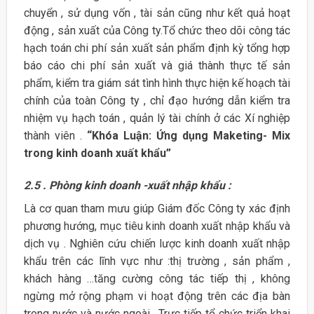
chuyển , sử dụng vốn , tài sản cũng như kết quả hoạt
động , sản xuất của Công ty.Tổ chức theo dõi công tác
hạch toán chi phí sản xuất sản phẩm định kỳ tổng hợp
báo cáo chi phí sản xuất và giá thành thực tế sản
phẩm, kiểm tra giám sát tình hình thực hiện kế hoạch tài
chính của toàn Công ty , chỉ đạo hướng dẫn kiểm tra
nhiệm vụ hạch toán , quản lý tài chính ở các Xí nghiệp
thành viên .
“Khóa Luận: Ứng dụng Maketing- Mix
trong kinh doanh xuất khẩu”
2.5 . Phòng kinh doanh -xuất nhập khẩu :
Là cơ quan tham mưu giúp Giám đốc Công ty xác định
phương hướng, mục tiêu kinh doanh xuất nhập khẩu và
dịch vụ . Nghiên cứu chiến lược kinh doanh xuất nhập
khẩu trên các lĩnh vực như :thị trường , sản phẩm ,
khách hàng …tăng cường công tác tiếp thị , không
ngừng mở rộng phạm vi hoạt động trên các địa bàn
trong nước và nước ngoài . Trực tiếp tổ chức triển khai