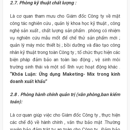
2.7. Phòng kỹ thuật chất lượng :
Là cơ quan tham mưu cho Giám đốc Công ty về mặt
công tác nghiên cứu , quản lý khoa học kỹ thuật , công
nghệ sản xuất , chất lượng sản phẩm . phòng có nhiệm
vụ nghiên cứu mẫu mốt để chế thử sản phẩm mới ;
quản lý máy móc thiết bị ; bồi dưỡng và đào tạo công
nhân kỹ thuật trong toàn Công ty ; tổ chức thực hiện các
biện pháp đảm bảo an toàn lao động , vệ sinh môi
trường sinh thái và một số lĩnh vực hoạt động khác .
“Khóa Luận: Ứng dụng Maketing- Mix trong kinh
doanh xuất khẩu”
2.8 . Phòng hành chính quản trị (văn phòng,ban kiểm
toán):
Là cơ quan giúp việc cho Giám đốc Công ty , thực hiện
các chế độ về hành chính , văn thư bảo mật .Thường
xuyên bảo đảm trật tự an toàn cho Công ty . Đảm bảo