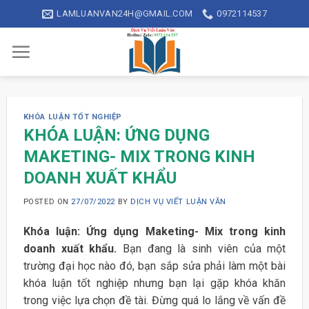
Skip
LAMLUANVAN24H@GMAIL.COM
0972114537
to
content
KHÓA LUẬN TỐT NGHIỆP
KHÓA LUẬN: ỨNG DỤNG
MAKETING- MIX TRONG KINH
DOANH XUẤT KHẨU
POSTED ON
27/07/2022
BY
DỊCH VỤ VIẾT LUẬN VĂN
Khóa luận: Ứng dụng Maketing- Mix trong kinh
doanh xuất khẩu.
Bạn đang là sinh viên của một
trường đại học nào đó, bạn sắp sửa phải làm một bài
khóa luận tốt nghiệp nhưng bạn lại gặp khóa khăn
trong việc lựa chọn đề tài. Đừng quá lo lắng về vấn đề