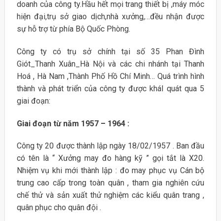
doanh của công ty.Hầu hết mọi trang thiết bị ,máy móc
hiện đại,trụ sở giao dịch,nhà xưởng,…đều nhận được
sự hỗ trợ từ phía Bộ Quốc Phòng.
Công ty có trụ sở chính tại số 35 Phan Đình
Giót_Thanh Xuân_Hà Nội và các chi nhánh tại Thanh
Hoá , Hà Nam ,Thành Phố Hồ Chí Minh… Quá trình hình
thành và phát triển của công ty được kháI quát qua 5
giai đoạn:
Giai đoạn từ năm 1957 – 1964 :
Công ty 20 được thành lập ngày 18/02/1957 . Ban đầu
có tên là “ Xưởng may đo hàng kỹ ” gọi tắt là X20.
Nhiệm vụ khi mới thành lập : đo may phục vụ Cán bộ
trung cao cấp trong toàn quân , tham gia nghiên cứu
chế thử và sản xuất thử nghiệm các kiểu quân trang ,
quân phục cho quân đội .