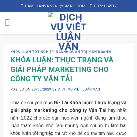
Skip
LAMLUANVAN24H@GMAIL.COM
0972114537
to
content
KHÓA LUẬN TỐT NGHIỆP
,
NGÀNH QUẢN TRỊ KINH DOANH
KHÓA LUẬN: THỰC TRẠNG VÀ
GIẢI PHÁP MARKETING CHO
CÔNG TY VẬN TẢI
POSTED ON
28/03/2023
BY
DỊCH VỤ VIẾT LUẬN VĂN
Chia sẻ chuyên mục
Đề Tài Khóa luận: Thực trạng và
giải pháp marketing cho công ty Vận Tải
hay nhất
năm 2022 cho các bạn học viên ngành đang làm khóa
luận tham khảo nhé. Với những bạn chuẩn bị làm bài
khóa luận tốt nghiệp
thì rất khó để có thể tìm hiểu được