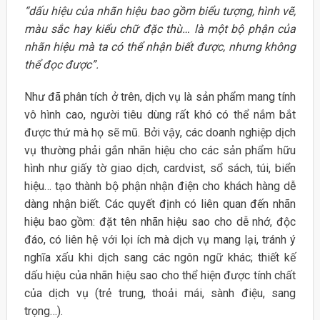
“dấu hiệu của nhãn hiệu bao gồm biểu tượng, hình vẽ,
màu sắc hay kiểu chữ đặc thù… là một bộ phận của
nhãn hiệu mà ta có thể nhận biết được, nhưng không
thể đọc được”.
Như đã phân tích ở trên, dịch vụ là sản phẩm mang tính
vô hình cao, người tiêu dùng rất khó có thể nắm bắt
được thứ mà họ sẽ mũ. Bởi vậy, các doanh nghiệp dịch
vụ thường phải gắn nhãn hiệu cho các sản phẩm hữu
hình như giấy tờ giao dịch, cardvist, sổ sách, túi, biển
hiệu… tạo thành bộ phận nhận điện cho khách hàng dễ
dàng nhận biết. Các quyết định có liên quan đến nhãn
hiệu bao gồm: đặt tên nhãn hiệu sao cho dễ nhớ, độc
đáo, có liên hệ với lọi ích mà dịch vụ mang lại, tránh ý
nghĩa xấu khi dịch sang các ngôn ngữ khác; thiết kế
dấu hiệu của nhãn hiệu sao cho thể hiện được tính chất
của dịch vụ (trẻ trung, thoải mái, sành điệu, sang
trọng…).