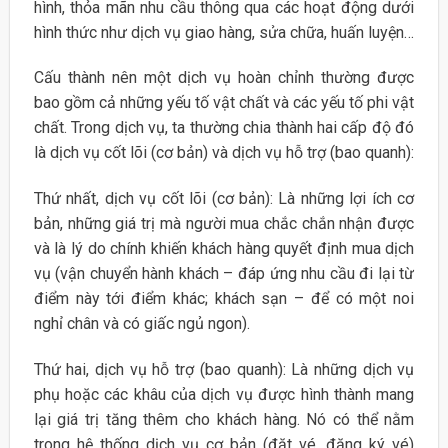
hình, thỏa mãn nhu cầu thông qua các hoạt động dưới
hình thức như dịch vụ giao hàng, sửa chữa, huấn luyện…
Cấu thành nên một dịch vụ hoàn chỉnh thường được
bao gồm cả những yếu tố vật chất và các yếu tố phi vật
chất. Trong dịch vụ, ta thường chia thành hai cấp độ đó
là dịch vụ cốt lõi (cơ bản) và dịch vụ hỗ trợ (bao quanh):
Thứ nhất, dịch vụ cốt lõi (cơ bản): Là những lợi ích cơ
bản, những giá trị mà người mua chắc chắn nhận được
và là lý do chính khiến khách hàng quyết định mua dịch
vụ (vận chuyển hành khách – đáp ứng nhu cầu đi lại từ
điểm này tới điểm khác; khách sạn – để có một noi
nghỉ chân và có giấc ngủ ngon).
Thứ hai, dịch vụ hỗ trợ (bao quanh): Là những dịch vụ
phụ hoặc các khâu của dịch vụ được hình thành mang
lại giá trị tăng thêm cho khách hàng. Nó có thể nằm
trong hệ thống dịch vụ cơ bản (đặt vé, đăng ký vé)