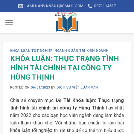
Skip
LAMLUANVAN24H@GMAIL.COM
0972114537
to
content
KHÓA LUẬN TỐT NGHIỆP
,
NGÀNH QUẢN TRỊ KINH DOANH
KHÓA LUẬN: THỰC TRẠNG TÌNH
HÌNH TÀI CHÍNH TẠI CÔNG TY
HÙNG THỊNH
POSTED ON
06/01/2023
BY
DỊCH VỤ VIẾT LUẬN VĂN
Chia sẻ chuyên mục
Đề Tài Khóa luận: Thực trạng
tình hình tài chính tại công ty Hùng Thịnh
hay nhất
năm 2022 cho các bạn học viên ngành đang làm khóa
luận tham khảo nhé. Với những bạn chuẩn bị làm bài
khóa luận tốt nghiệp
thì rất khó để có thể tìm hiểu được