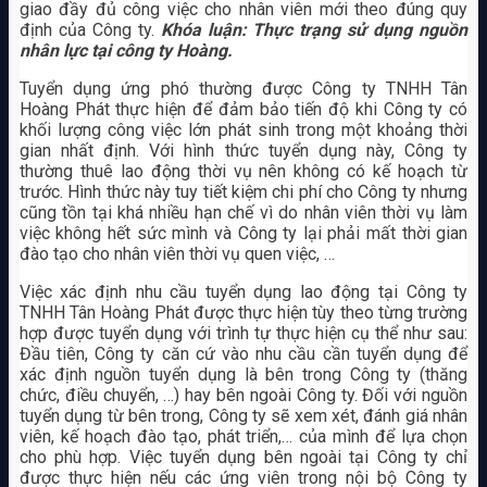
giao đầy đủ công việc cho nhân viên mới theo đúng quy
định của Công ty.
Khóa luận: Thực trạng sử dụng nguồn
nhân lực tại công ty Hoàng.
Tuyển dụng ứng phó thường được Công ty TNHH Tân
Hoàng Phát thực hiện để đảm bảo tiến độ khi Công ty có
khối lượng công việc lớn phát sinh trong một khoảng thời
gian nhất định. Với hình thức tuyển dụng này, Công ty
thường thuê lao động thời vụ nên không có kế hoạch từ
trước. Hình thức này tuy tiết kiệm chi phí cho Công ty nhưng
cũng tồn tại khá nhiều hạn chế vì do nhân viên thời vụ làm
việc không hết sức mình và Công ty lại phải mất thời gian
đào tạo cho nhân viên thời vụ quen việc, …
Việc xác định nhu cầu tuyển dụng lao động tại Công ty
TNHH Tân Hoàng Phát được thực hiện tùy theo từng trường
hợp được tuyển dụng với trình tự thực hiện cụ thể như sau:
Đầu tiên, Công ty căn cứ vào nhu cầu cần tuyển dụng để
xác định nguồn tuyển dụng là bên trong Công ty (thăng
chức, điều chuyển, …) hay bên ngoài Công ty. Đối với nguồn
tuyển dụng từ bên trong, Công ty sẽ xem xét, đánh giá nhân
viên, kế hoạch đào tạo, phát triển,… của mình để lựa chọn
cho phù hợp. Việc tuyển dụng bên ngoài tại Công ty chỉ
được thực hiện nếu các ứng viên trong nội bộ Công ty