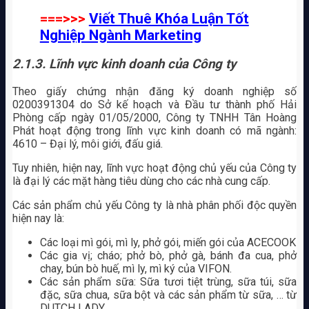
===>>>
Viết Thuê Khóa Luận Tốt
Nghiệp Ngành Marketing
2.1.3. Lĩnh vực kinh doanh của Công ty
Theo giấy chứng nhận đăng ký doanh nghiệp số
0200391304 do Sở kế hoạch và Đầu tư thành phố Hải
Phòng cấp ngày 01/05/2000, Công ty TNHH Tân Hoàng
Phát hoạt động trong lĩnh vực kinh doanh có mã ngành:
4610 – Đại lý, môi giới, đấu giá.
Tuy nhiên, hiện nay, lĩnh vực hoạt động chủ yếu của Công ty
là đại lý các mặt hàng tiêu dùng cho các nhà cung cấp.
Các sản phẩm chủ yếu Công ty là nhà phân phối độc quyền
hiện nay là:
Các loại mì gói, mì ly, phở gói, miến gói của ACECOOK
Các gia vị; cháo; phở bò, phở gà, bánh đa cua, phở
chay, bún bò huế, mì ly, mì ký của VIFON.
Các sản phẩm sữa: Sữa tươi tiệt trùng, sữa túi, sữa
đặc, sữa chua, sữa bột và các sản phẩm từ sữa, … từ
DUTCH LADY.