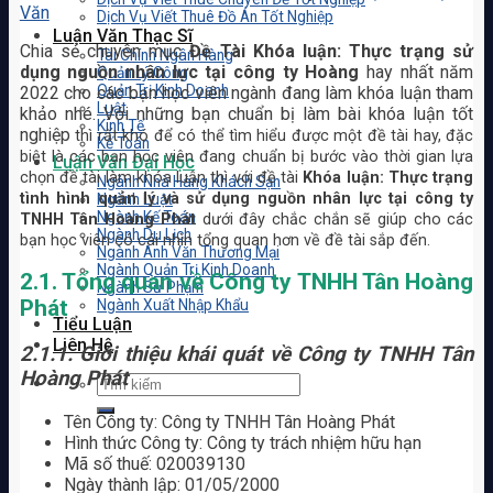
Văn
Dịch Vụ Viết Thuê Đồ Án Tốt Nghiệp
Luận Văn Thạc Sĩ
Chia sẻ chuyên mục
Đề Tài Khóa luận: Thực trạng sử
Tài Chính Ngân Hàng
dụng nguồn nhân lực tại công ty Hoàng
hay nhất năm
Quản Lý Công
Quản Trị Kinh Doanh
2022 cho các bạn học viên ngành đang làm khóa luận tham
Luật
khảo nhé. Với những bạn chuẩn bị làm bài khóa luận tốt
Kinh Tế
nghiệp
thì rất khó để có thể tìm hiểu được một đề tài hay, đặc
Kế Toán
biệt là các bạn học viên đang chuẩn bị bước vào thời gian lựa
Luận Văn Đại Học
chọn đề tài làm khóa luận thì với đề tài
Khóa luận: Thực trạng
Ngành Nhà Hàng Khách Sạn
tình hình quản lý và sử dụng nguồn nhân lực tại công ty
Ngành Luật
Ngành Kế Toán
TNHH Tân Hoàng Phát
dưới đây chắc chắn sẽ giúp cho các
Ngành Du Lịch
bạn học viên có cái nhìn tổng quan hơn về đề tài sắp đến.
Ngành Anh Văn Thương Mại
Ngành Quản Trị Kinh Doanh
2.1. Tổng quan về Công ty TNHH Tân Hoàng
Ngành Sư Phạm
Phát
Ngành Xuất Nhập Khẩu
Tiểu Luận
Liên Hệ
2.1.1. Giới thiệu khái quát về Công ty TNHH Tân
Hoàng Phát
Tên Công ty: Công ty TNHH Tân Hoàng Phát
Hình thức Công ty: Công ty trách nhiệm hữu hạn
Mã số thuế: 020039130
Ngày thành lập: 01/05/2000