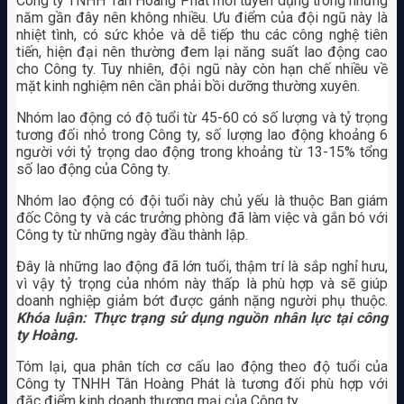
Công ty TNHH Tân Hoàng Phát mới tuyển dụng trong những
năm gần đây nên không nhiều. Ưu điểm của đội ngũ này là
nhiệt tình, có sức khỏe và dễ tiếp thu các công nghệ tiên
tiến, hiện đại nên thường đem lại năng suất lao động cao
cho Công ty. Tuy nhiên, đội ngũ này còn hạn chế nhiều về
mặt kinh nghiệm nên cần phải bồi dưỡng thường xuyên.
Nhóm lao động có độ tuổi từ 45-60 có số lượng và tỷ trọng
tương đối nhỏ trong Công ty, số lượng lao động khoảng 6
người với tỷ trọng dao động trong khoảng từ 13-15% tổng
số lao động của Công ty.
Nhóm lao động có đội tuổi này chủ yếu là thuộc Ban giám
đốc Công ty và các trưởng phòng đã làm việc và gắn bó với
Công ty từ những ngày đầu thành lập.
Đây là những lao động đã lớn tuổi, thậm trí là sắp nghỉ hưu,
vì vậy tỷ trọng của nhóm này thấp là phù hợp và sẽ giúp
doanh nghiệp giảm bớt được gánh nặng người phụ thuộc.
Khóa luận: Thực trạng sử dụng nguồn nhân lực tại công
ty Hoàng.
Tóm lại, qua phân tích cơ cấu lao động theo độ tuổi của
Công ty TNHH Tân Hoàng Phát là tương đối phù hợp với
đặc điểm kinh doanh thương mại của Công ty.