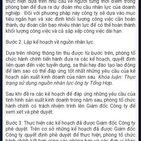
thực hiện dựa trên nhu cầu về người từng thời điểm trong
phòng ban để đưa ra dự đoán nhu cầu nhân lực của doanh
nghiệp . Đối với phương pháp này công ty sẽ dựa vào mục
tiêu ngắn hạn và xác định khối lượng công việc cần hoàn
thành, dự đoán cần bao nhiêu nhân lực để có thể hoàn thành
khối lượng công việc và cả sắp xếp công việc dài hạn .
Bước 2: Lập kế hoạch về nguồn nhân lực.
Dựa trên những thông tin thu được từ bước trên, phòng tổ
chức hành chính tiến hành đưa ra các kế hoạch, quyết định
liên quan đến việc tuyển dụng, sa thải hay đào tạo lao động
để làm sao có thể đáp ứng tốt nhất những yêu cầu của kế
hoạch sản xuất kinh doanh của năm sau.
Khóa luận: Thực
trạng sử dụng nguồn nhân lực ông ty Tổng Hợp.
Sau khi đề ra các kế hoạch để đáp ứng những yêu cầu của
tình hình sản xuất kinh doanh trong năm sau, phòng tổ chức
hành chính có trách nhiệm trình lên Giám đốc Công ty để
xem xét và phê duyệt.
Bước 3: Thực hiện các kế hoạch đã được Giám đốc Công ty
phê duyệt. Trên cơ sở những kế hoạch đã được Giám đốc
Công ty quyết định phê duyệt để thực hiện, phòng tổ chức
hành chính kết hợp cùng các phòng ban và các đơn vị khác