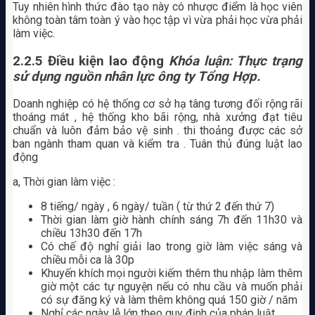
Tuy nhiên hình thức đào tạo này có nhược điểm là học viên
không toàn tâm toàn ý vào học tập vì vừa phải học vừa phải
làm việc.
2.2.5 Điều kiện lao động
Khóa luận: Thực trạng
sử dụng nguồn nhân lực ông ty Tổng Hợp.
Doanh nghiệp có hệ thống cơ sở hạ tâng tương đối rộng rãi
thoáng mát , hệ thống kho bãi rộng, nhà xưởng đạt tiêu
chuẩn và luôn đảm bảo vệ sinh . thi thoảng được các sở
ban ngành tham quan và kiểm tra . Tuân thủ đúng luật lao
động
a, Thời gian làm việc :
8 tiếng/ ngày , 6 ngày/ tuần ( từ thứ 2 đến thứ 7)
Thời gian làm giờ hành chính sáng 7h đến 11h30 và
chiều 13h30 đến 17h
Có chế độ nghỉ giải lao trong giờ làm việc sáng và
chiều mỗi ca là 30p
Khuyến khích mọi người kiếm thêm thu nhập làm thêm
giờ một các tự nguyện nếu có nhu cầu và muốn phải
có sự đăng ký và làm thêm không quá 150 giờ / năm
Nghỉ các ngày lễ lớn theo quy định của pháp luật