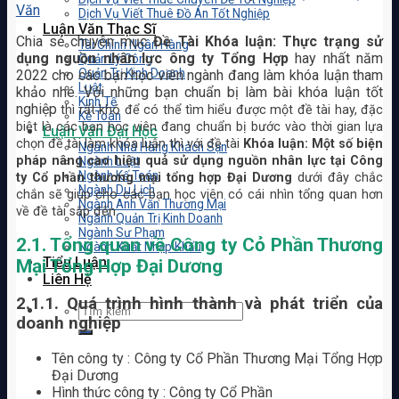
Văn
Dịch Vụ Viết Thuê Đồ Án Tốt Nghiệp
Luận Văn Thạc Sĩ
Chia sẻ chuyên mục
Đề Tài Khóa luận: Thực trạng sử
Tài Chính Ngân Hàng
dụng nguồn nhân lực ông ty Tổng Hợp
hay nhất năm
Quản Lý Công
Quản Trị Kinh Doanh
2022 cho các bạn học viên ngành đang làm khóa luận tham
Luật
khảo nhé. Với những bạn chuẩn bị làm bài khóa luận tốt
Kinh Tế
nghiệp
thì rất khó để có thể tìm hiểu được một đề tài hay, đặc
Kế Toán
biệt là các bạn học viên đang chuẩn bị bước vào thời gian lựa
Luận Văn Đại Học
chọn đề tài làm khóa luận thì với đề tài
Khóa luận: Một số biện
Ngành Nhà Hàng Khách Sạn
pháp nâng cao hiệu quả sử dụng nguồn nhân lực tại Công
Ngành Luật
Ngành Kế Toán
ty Cổ phần thương mại tổng hợp Đại Dương
dưới đây chắc
Ngành Du Lịch
chắn sẽ giúp cho các bạn học viên có cái nhìn tổng quan hơn
Ngành Anh Văn Thương Mại
về đề tài sắp đến.
Ngành Quản Trị Kinh Doanh
Ngành Sư Phạm
2.1. Tổng quan về Công ty Cỏ Phần Thương
Ngành Xuất Nhập Khẩu
Tiểu Luận
Mại Tổng Hợp Đại Dương
Liên Hệ
2.1.1. Quá trình hình thành và phát triển của
doanh nghiệp
Tên công ty : Công ty Cổ Phần Thương Mại Tổng Hợp
Đại Dương
Hình thức công ty : Công ty Cổ Phần