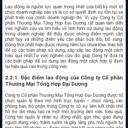
Lao động là nguồn lực quan trọng nhất của bất kỳ một tổ
chức doanh nghiệp nào và là cơ sở quyết định sự tồn tại và
phát triển của chính doanh nghiệp đó. Vì vậy Công ty Cổ
phần Thương Mại Tổng Hợp Đại Dương rất quan tâm đến
việc nghiên cứu và tìm hiểu về tình hình sử dụng lao động
trong doanh nghiệp để thấy được những điểm mạnh cần
phát huy và những điểm yếu cần phải sửa đổi, bổ sung.
Đồng thời phát hiện được những tiềm lực chưa khai thác hết
để có các biện pháp sử dụng, sắp xếp lao động một cách
hiệu quả nhất.Từ việc nghiên cứu đó giúp Công ty đưa ra
các biện pháp để sử dụng lao động một cách hợp lý đem
lại hiệu quả cao trong công việc.
2.2.1. Đặc điểm lao động của Công ty Cổ phần
Thương Mại Tổng Hợp Đại Dương
Công ty Cổ phần Thương Mại Tổng Hợp Đại Dương được tổ
chức quản lý theo mô hình trực tuyến – chức năng, các
phòng ban, bộ phận trong Công ty có sự liên kết chặt chẽ
hỗ trợ lẫn nhau tạo ra một môi trường làm việc hiệu quả.
Công tác quản lý nhân sự đồng nhất, gọn nhẹ, giao đúng
người đúng việc, tránh rườm rà gây lãng phí, mỗi người tự
giác làm tốt nhiệm vụ được giao, bởi kết quả công việc gắn