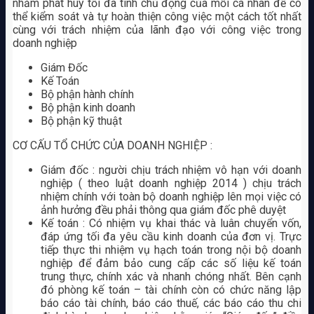
nhằm phát huy tối đa tính chủ động của mỗi cá nhân để có
thể kiểm soát và tự hoàn thiện công việc một cách tốt nhất
cùng với trách nhiệm của lãnh đạo với công việc trong
doanh nghiệp
Giám Đốc
Kế Toán
Bộ phận hành chính
Bộ phận kinh doanh
Bộ phận kỹ thuật
CƠ CẤU TỔ CHỨC CỦA DOANH NGHIỆP :
Giám đốc : người chịu trách nhiệm vô hạn với doanh
nghiệp ( theo luật doanh nghiệp 2014 ) chịu trách
nhiệm chính với toàn bộ doanh nghiệp lên mọi việc có
ảnh hưởng đều phải thông qua giám đốc phê duyệt
Kế toán : Có nhiệm vụ khai thác và luân chuyển vốn,
đáp ứng tối đa yêu cầu kinh doanh của đơn vị. Trực
tiếp thực thi nhiệm vụ hạch toán trong nội bộ doanh
nghiệp để đảm bảo cung cấp các số liệu kế toán
trung thực, chính xác và nhanh chóng nhất. Bên cạnh
đó phòng kế toán – tài chính còn có chức năng lập
báo cáo tài chính, báo cáo thuế, các báo cáo thu chi